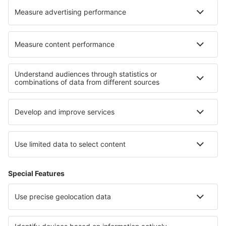
Cele mai bune hoteluri - regiuni
Hoteluri în Riviera Engleză
Hoteluri în Southport
Hoteluri ȋn Insulele Anglo-Normande
Hoteluri in Anglesey
Hoteluri ȋn Irlanda de Nord
Hoteluri in Parcul Național „Ujście Warty”
Hoteluri in Praslin Island
Hoteluri în Puerto Varas
Hoteluri in Lacul Garda
Hoteluri in Costa Brava