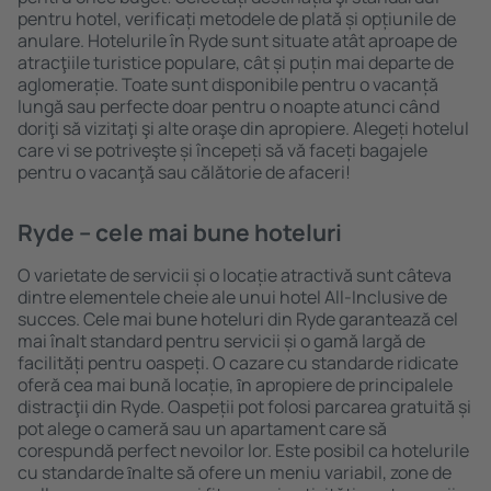
pentru hotel, verificați metodele de plată și opțiunile de
anulare. Hotelurile în Ryde sunt situate atât aproape de
atracţiile turistice populare, cât și puțin mai departe de
aglomerație. Toate sunt disponibile pentru o vacanță
lungă sau perfecte doar pentru o noapte atunci când
doriţi să vizitaţi şi alte oraşe din apropiere. Alegeți hotelul
care vi se potriveşte și începeți să vă faceți bagajele
pentru o vacanţă sau călătorie de afaceri!
Ryde – cele mai bune hoteluri
O varietate de servicii și o locație atractivă sunt câteva
dintre elementele cheie ale unui hotel All-Inclusive de
succes. Cele mai bune hoteluri din Ryde garantează cel
mai înalt standard pentru servicii și o gamă largă de
facilități pentru oaspeți. O cazare cu standarde ridicate
oferă cea mai bună locație, ȋn apropiere de principalele
distracţii din Ryde. Oaspeții pot folosi parcarea gratuită și
pot alege o cameră sau un apartament care să
corespundă perfect nevoilor lor. Este posibil ca hotelurile
cu standarde ȋnalte să ofere un meniu variabil, zone de