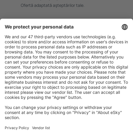
Ofertă adaptată aşteptărilor tale.
Planifică ȋn siguranţă
Rezervare fără griji cu opțiune gratuită de anulare.
Economiseşte mai mult
Prețuri atractive și oferte speciale pentru utilizatorii
conectați.
Cazarea preferată
Alege din peste 1,3 mil. de opţiuni: hoteluri, cabane,
apartamente și altele.
Cele mai căutate hoteluri de către utilizatorii eSky
Hoteluri în Marea Britanie - Orașe populare