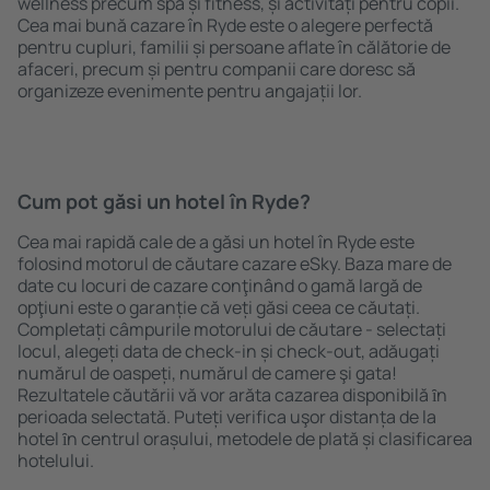
wellness precum spa și fitness, și activități pentru copii.
Cea mai bună cazare în Ryde este o alegere perfectă
pentru cupluri, familii și persoane aflate în călătorie de
afaceri, precum și pentru companii care doresc să
organizeze evenimente pentru angajații lor.
Cum pot găsi un hotel în Ryde?
Cea mai rapidă cale de a găsi un hotel în Ryde este
folosind motorul de căutare cazare eSky. Baza mare de
date cu locuri de cazare conţinând o gamă largă de
opţiuni este o garanție că veți găsi ceea ce căutați.
Completați câmpurile motorului de căutare - selectați
locul, alegeți data de check-in și check-out, adăugați
numărul de oaspeți, numărul de camere şi gata!
Rezultatele căutării vă vor arăta cazarea disponibilă ȋn
perioada selectată. Puteți verifica uşor distanța de la
hotel ȋn centrul orașului, metodele de plată și clasificarea
hotelului.