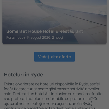
Somerset House Hotel & Restaurant
Portsmouth, 14 august 2026, 2 nopți
Vedeţi alte oferte
Hoteluri în Ryde
Există o varietate de hoteluri disponibile în Ryde, astfel
încât fiecare turist poate găsi cazare potrivită nevoilor
sale. Preferați un hotel All-Inclusive cu standarde ȋnalte
sau preferați hoteluri confortabile cu preţuri mici? Cu
ajutorul nostru puteți rezerva uşor cazare în Ryde}
pentru orice buget! Selectați destinația şi standardul