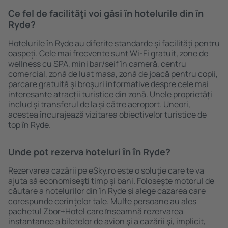
Ce fel de facilităţi voi găsi ȋn hotelurile din în
Ryde?
Hotelurile în Ryde au diferite standarde și facilități pentru
oaspeți. Cele mai frecvente sunt Wi-Fi gratuit, zone de
wellness cu SPA, mini bar/seif în cameră, centru
comercial, zonă de luat masa, zonă de joacă pentru copii,
parcare gratuită și broșuri informative despre cele mai
interesante atracții turistice din zonă. Unele proprietăți
includ și transferul de la și către aeroport. Uneori,
acestea încurajează vizitarea obiectivelor turistice de
top în Ryde.
Unde pot rezerva hoteluri ȋn în Ryde?
Rezervarea cazării pe eSky.ro este o soluție care te va
ajuta să economiseşti timp și bani. Foloseşte motorul de
căutare a hotelurilor din în Ryde și alege cazarea care
corespunde cerințelor tale. Multe persoane au ales
pachetul Zbor+Hotel care ȋnseamnă rezervarea
instantanee a biletelor de avion şi a cazării şi, implicit,