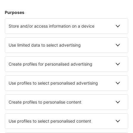
Hoteluri în Londra
Hoteluri în Manchester
Hoteluri în Birmingham
Hoteluri în Liverpool
Hoteluri în Edinburgh
Hoteluri în Rye
Hoteluri în Woodbridge
Hoteluri în Kendal
Hoteluri în Croydon
Hoteluri în Castle Douglas
Cele mai bune hoteluri - orașe
Hoteluri în Vladimir
Hoteluri în Nógrádgárdony
Hoteluri în Cleveland
Hoteluri în Campagnatico
Hoteluri Klokkarvik
Hoteluri în Ittiri
Hoteluri în Imer
Hoteluri în Bois-Colombes
Hoteluri în Zogno
Hoteluri în San Esteban Del Valle