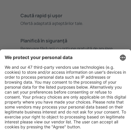
Caută rapid şi uşor
Ofertă adaptată aşteptărilor tale.
Planifică ȋn siguranţă
Rezervare fără griji cu opțiune gratuită de anulare.
Economiseşte mai mult
Prețuri atractive și oferte speciale pentru utilizatorii
conectați.
Cazarea preferată
Alege din peste 1,3 mil. de opţiuni: hoteluri, cabane,
apartamente și altele.
Cele mai căutate hoteluri de către utilizatorii eSky