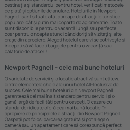
destinația şi standardul pentru hotel, verificați metodele
de plată și opțiunile de anulare. Hotelurile în Newport
Pagnell sunt situate atât aproape de atracţiile turistice
populare, cât și puțin mai departe de aglomerație. Toate
sunt disponibile pentru o vacanță lungă sau perfecte
doar pentru o noapte atunci când doriţi să vizitaţi şi alte
oraşe din apropiere. Alegeți hotelul care vi se potriveşte și
începeți să vă faceți bagajele pentru o vacanţă sau
călătorie de afaceri!
Newport Pagnell – cele mai bune hoteluri
O varietate de servicii și o locație atractivă sunt câteva
dintre elementele cheie ale unui hotel All-Inclusive de
succes. Cele mai bune hoteluri din Newport Pagnell
garantează cel mai înalt standard pentru servicii și o
gamă largă de facilități pentru oaspeți. O cazare cu
standarde ridicate oferă cea mai bună locație, ȋn
apropiere de principalele distracţii din Newport Pagnell.
Oaspeții pot folosi parcarea gratuită și pot alege o
cameră sau un apartament care să corespundă perfect