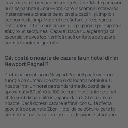
cazarea care corespunde cerințelor tale. Multe persoane
au ales pachetul Zbor+Hotel care ȋnseamnă rezervarea
instantanee a biletelor de avion şi a cazării şi, implicit,
economie de timp. Motorul de căutare și rezervarea
hotelurilor ieftine sunt disponibile pe pagina principală a
eSky.ro, ȋn secţiunea "Cazare". Dacă nu ai garanţia că
excursia va avea loc, verifică dacă unitatea de cazare
permite anularea gratuită.
Cât costă o noapte de cazare la un hotel din în
Newport Pagnell?
Prețul pe noapte în în Newport Pagnell poate varia în
funcție de numărul de stele și de locaţia hotelului. O
noapte într-un hotel de standard mediu costă de la
aproximativ 50 până la 100 de euro. Hotelurile de cinci
stele sunt disponibile ȋncepând de la 200 de euro pe
noapte. Dacă doreşti cazare ieftină, consultă oferta
specială de pachete Zbor+Hotel de pe eSky.ro, care ȋţi
permite să rezervi cazare și bilete de avion instantaneu.