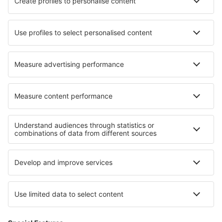
Hoteluri în Kill Devil Hills
Hoteluri în Berriz
Hoteluri în Cuglieri
Hoteluri în Klevshult
Cele mai bune hoteluri - regiuni
Hoteluri în Riviera Engleză
Hoteluri ȋn Anglia
Hoteluri în Guernsey
Hoteluri în Marea Britanie
Hoteluri in Scotland
Hoteluri în Mauritius
Hoteluri in Macedonia de Est și Tracia
Hoteluri in Parcul Național Camdeboo
Hoteluri în Disneyland Paris
Hoteluri in Great Basin National Park