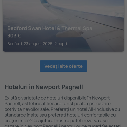
Bedford Swan Hotel & Thermal Spa
303
€
Bedford, 23 august 2026, 2 nopți
Vedeţi alte oferte
Hoteluri în Newport Pagnell
Există o varietate de hoteluri disponibile în Newport
Pagnell, astfel încât fiecare turist poate găsi cazare
potrivită nevoilor sale. Preferați un hotel All-Inclusive cu
standarde ȋnalte sau preferați hoteluri confortabile cu
preţuri mici? Cu ajutorul nostru puteți rezerva uşor
cazare în Newport Pagnell} pentru orice buget! Selectați