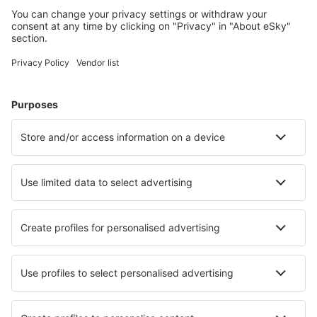
Hoteluri în Marea Britanie - Orașe populare
Hoteluri în Edinburgh
Hoteluri în Manchester
Hoteluri în Birmingham
Hoteluri în Londra
Hoteluri în Liverpool
Hoteluri în Lowestoft
Hoteluri în Bedford
Hoteluri în Leicester
Hoteluri în Padstow
Hoteluri în Salford
Cele mai bune hoteluri - orașe
Hoteluri în Manchester
Hoteluri în Yering
Hoteluri în Patagonia
Hoteluri în Grecia
Hoteluri în Darlington
Hoteluri în Janov