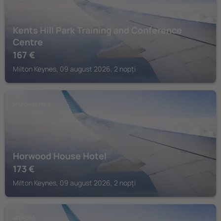
Kents Hill Park Training and Conference
Centre
167
€
Milton Keynes, 09 august 2026, 2 nopți
MILTON KEYNES
Horwood House Hotel
173
€
Milton Keynes, 09 august 2026, 2 nopți
BEDFORD