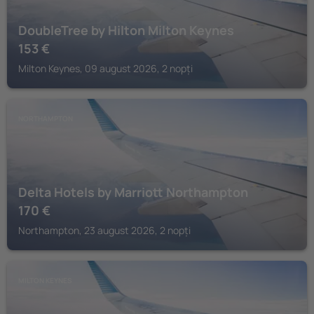
DoubleTree by Hilton Milton Keynes
153
€
Milton Keynes, 09 august 2026, 2 nopți
NORTHAMPTON
Delta Hotels by Marriott Northampton
170
€
Northampton, 23 august 2026, 2 nopți
MILTON KEYNES