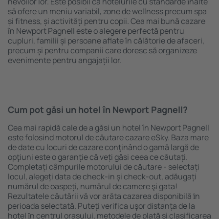
nevoilor lor. Este posibil ca hotelurile cu standarde ȋnalte
să ofere un meniu variabil, zone de wellness precum spa
și fitness, și activități pentru copii. Cea mai bună cazare
în Newport Pagnell este o alegere perfectă pentru
cupluri, familii și persoane aflate în călătorie de afaceri,
precum și pentru companii care doresc să organizeze
evenimente pentru angajații lor.
Cum pot găsi un hotel în Newport Pagnell?
Cea mai rapidă cale de a găsi un hotel în Newport Pagnell
este folosind motorul de căutare cazare eSky. Baza mare
de date cu locuri de cazare conţinând o gamă largă de
opţiuni este o garanție că veți găsi ceea ce căutați.
Completați câmpurile motorului de căutare - selectați
locul, alegeți data de check-in și check-out, adăugați
numărul de oaspeți, numărul de camere şi gata!
Rezultatele căutării vă vor arăta cazarea disponibilă ȋn
perioada selectată. Puteți verifica uşor distanța de la
hotel ȋn centrul orașului, metodele de plată și clasificarea