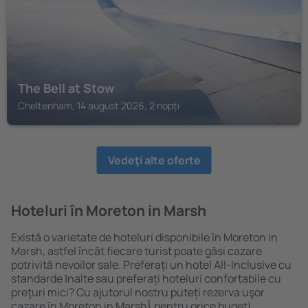
The Bell at Stow
Cheltenham, 14 august 2026, 2 nopți
Vedeţi alte oferte
Hoteluri în Moreton in Marsh
Există o varietate de hoteluri disponibile în Moreton in
Marsh, astfel încât fiecare turist poate găsi cazare
potrivită nevoilor sale. Preferați un hotel All-Inclusive cu
standarde ȋnalte sau preferați hoteluri confortabile cu
preţuri mici? Cu ajutorul nostru puteți rezerva uşor
cazare în Moreton in Marsh} pentru orice buget!