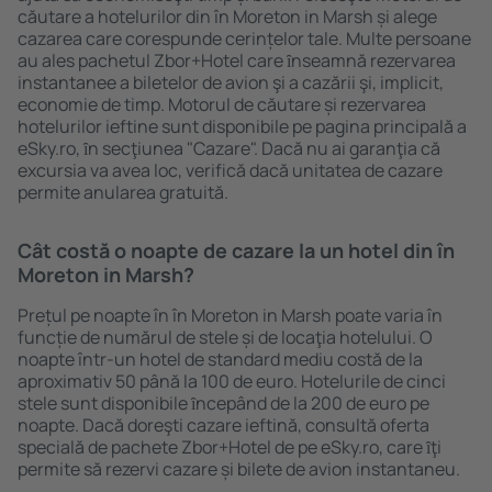
căutare a hotelurilor din în Moreton in Marsh și alege
cazarea care corespunde cerințelor tale. Multe persoane
au ales pachetul Zbor+Hotel care ȋnseamnă rezervarea
instantanee a biletelor de avion şi a cazării şi, implicit,
economie de timp. Motorul de căutare și rezervarea
hotelurilor ieftine sunt disponibile pe pagina principală a
eSky.ro, ȋn secţiunea "Cazare". Dacă nu ai garanţia că
excursia va avea loc, verifică dacă unitatea de cazare
permite anularea gratuită.
Cât costă o noapte de cazare la un hotel din în
Moreton in Marsh?
Prețul pe noapte în în Moreton in Marsh poate varia în
funcție de numărul de stele și de locaţia hotelului. O
noapte într-un hotel de standard mediu costă de la
aproximativ 50 până la 100 de euro. Hotelurile de cinci
stele sunt disponibile ȋncepând de la 200 de euro pe
noapte. Dacă doreşti cazare ieftină, consultă oferta
specială de pachete Zbor+Hotel de pe eSky.ro, care ȋţi
permite să rezervi cazare și bilete de avion instantaneu.