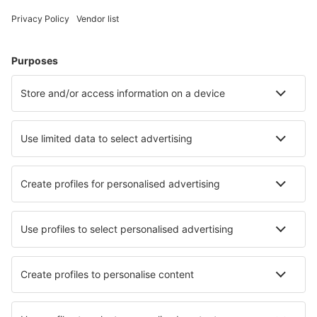
Cele mai căutate hoteluri de către utilizatorii eSky
Hoteluri în Marea Britanie - Orașe populare
Hoteluri în Liverpool
Hoteluri în Edinburgh
Hoteluri în Birmingham
Hoteluri în Londra
Hoteluri în Manchester
Hoteluri în Oban
Hoteluri în Cardigan
Hoteluri în Nottingham
Hoteluri în Launceston
Hoteluri în Kingsbridge
Cele mai bune hoteluri - orașe
Hoteluri Marikostinovo
Hoteluri în Santibanez El Alto
Hoteluri în Šatov
Hoteluri în Pratola Peligna
Hoteluri în Cannon Beach
Hoteluri în Urumqi