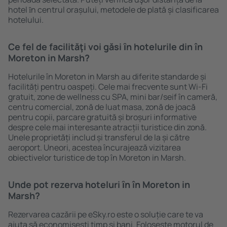
hotel ȋn centrul orașului, metodele de plată și clasificarea
hotelului.
Ce fel de facilităţi voi găsi ȋn hotelurile din în
Moreton in Marsh?
Hotelurile în Moreton in Marsh au diferite standarde și
facilități pentru oaspeți. Cele mai frecvente sunt Wi-Fi
gratuit, zone de wellness cu SPA, mini bar/seif în cameră,
centru comercial, zonă de luat masa, zonă de joacă
pentru copii, parcare gratuită și broșuri informative
despre cele mai interesante atracții turistice din zonă.
Unele proprietăți includ și transferul de la și către
aeroport. Uneori, acestea încurajează vizitarea
obiectivelor turistice de top în Moreton in Marsh.
Unde pot rezerva hoteluri ȋn în Moreton in
Marsh?
Rezervarea cazării pe eSky.ro este o soluție care te va
ajuta să economiseşti timp și bani. Foloseşte motorul de