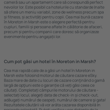
cameră sau un apartament care să corespundă perfect
nevoilor lor. Este posibil ca hotelurile cu standarde ȋnalte
să ofere un meniu variabil, zone de wellness precum spa
și fitness, și activități pentru copii. Cea mai bună cazare
în Moreton in Marsh este o alegere perfectă pentru
cupluri, familii și persoane aflate în călătorie de afaceri,
precum și pentru companii care doresc să organizeze
evenimente pentru angajații lor.
Cum pot găsi un hotel în Moreton in Marsh?
Cea mai rapidă cale de a găsi un hotel în Moreton in
Marsh este folosind motorul de căutare cazare eSky.
Baza mare de date cu locuri de cazare conţinând o gamă
largă de opţiuni este o garanție că veți găsi ceea ce
căutați. Completați câmpurile motorului de căutare -
selectați locul, alegeți data de check-in și check-out,
adăugați numărul de oaspeți, numărul de camere şi gata!
Rezultatele căutării vă vor arăta cazarea disponibilă ȋn
perioada selectată. Puteți verifica uşor distanța de la