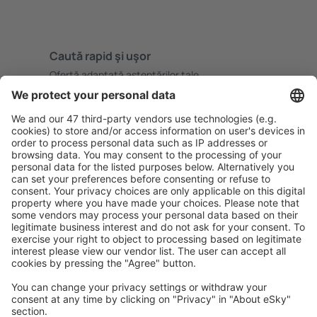
Caută rapid şi uşor
Ofertă adaptată aşteptărilor tale.
Planifică ȋn siguranţă
Rezervare fără griji cu opțiune gratuită de anulare.
Economiseşte mai mult
Prețuri atractive și oferte speciale pentru utilizatorii
conectați.
Cazarea preferată
Alege din peste 1,3 mil. de opţiuni: hoteluri, cabane,
apartamente și altele.