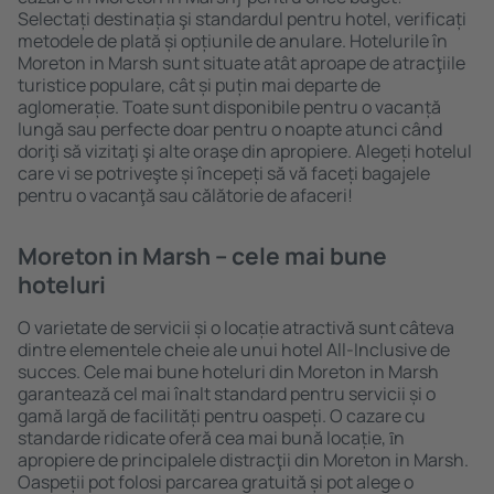
Selectați destinația şi standardul pentru hotel, verificați
metodele de plată și opțiunile de anulare. Hotelurile în
Moreton in Marsh sunt situate atât aproape de atracţiile
turistice populare, cât și puțin mai departe de
aglomerație. Toate sunt disponibile pentru o vacanță
lungă sau perfecte doar pentru o noapte atunci când
doriţi să vizitaţi şi alte oraşe din apropiere. Alegeți hotelul
care vi se potriveşte și începeți să vă faceți bagajele
pentru o vacanţă sau călătorie de afaceri!
Moreton in Marsh – cele mai bune
hoteluri
O varietate de servicii și o locație atractivă sunt câteva
dintre elementele cheie ale unui hotel All-Inclusive de
succes. Cele mai bune hoteluri din Moreton in Marsh
garantează cel mai înalt standard pentru servicii și o
gamă largă de facilități pentru oaspeți. O cazare cu
standarde ridicate oferă cea mai bună locație, ȋn
apropiere de principalele distracţii din Moreton in Marsh.
Oaspeții pot folosi parcarea gratuită și pot alege o