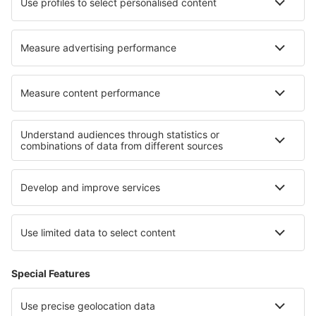
Hoteluri în Dautphetal
Hoteluri în Concei
Hoteluri în Bembribe
Hoteluri în Scotstown
Cele mai bune hoteluri - regiuni
Hoteluri în Riviera Engleză
Hoteluri ȋn Insulele Anglo-Normande
Hoteluri ȋn Anglia
Hoteluri în Southport
Hoteluri in Anglesey
Hoteluri în Serbia
Hoteluri în Meta
Hoteluri in Herrera
Hoteluri Ruse province
Hoteluri în Nariño