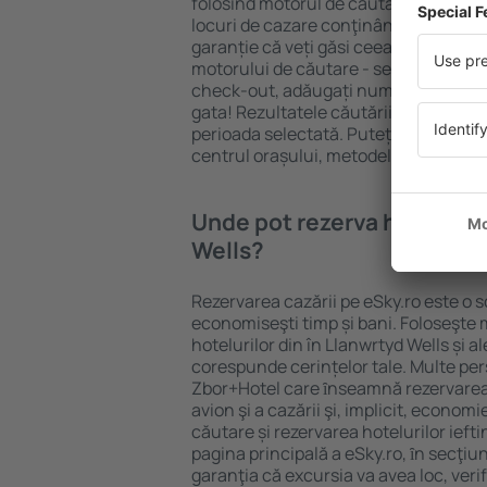
folosind motorul de căutare cazare e
locuri de cazare conţinând o gamă lar
garanție că veți găsi ceea ce căutați
motorului de căutare - selectați locul
check-out, adăugați numărul de oasp
gata! Rezultatele căutării vă vor arăt
perioada selectată. Puteți verifica uşo
centrul orașului, metodele de plată și 
Unde pot rezerva hoteluri ȋ
Wells?
Rezervarea cazării pe eSky.ro este o so
economiseşti timp și bani. Foloseşte 
hotelurilor din în Llanwrtyd Wells și 
corespunde cerințelor tale. Multe pe
Zbor+Hotel care ȋnseamnă rezervarea 
avion şi a cazării şi, implicit, econom
căutare și rezervarea hotelurilor iefti
pagina principală a eSky.ro, ȋn secţiu
garanţia că excursia va avea loc, ver