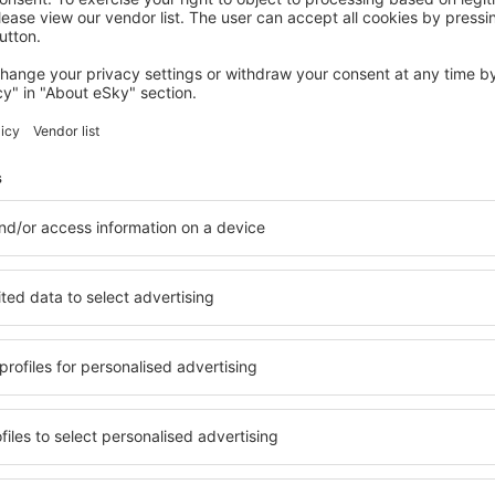
RHAYADER
Elan Valley Hotel
Rhayader, 14 august 2026, 2 nopți
Vedeți mai multe hoteluri în Llanwrtyd Wells
 Wells
Llanwrtyd Wells
hoteluri
ile în Llanwrtyd Wells, astfel