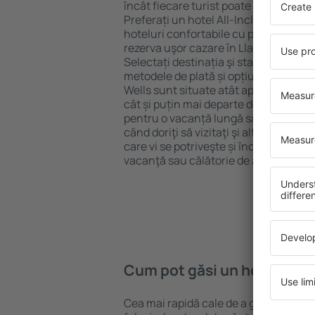
încât fiecare turist poate găsi cazare 
Preferați un hotel All-Inclusive cu st
hoteluri confortabile cu preţuri mici?
rezerva uşor cazare în Llanwrtyd Well
Selectați destinația şi standardul pent
metodele de plată și opțiunile de anul
Wells sunt situate atât aproape de atr
cât și puțin mai departe de aglomeraț
pentru o vacanță lungă sau perfecte 
când doriţi să vizitaţi şi alte oraşe di
care vi se potriveşte și începeți să vă
vacanţă sau călătorie de afaceri!
Cum pot găsi un hotel în L
Cea mai rapidă cale de a găsi un hotel