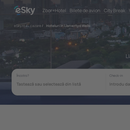
Zbor+Hotel
Bilete de avion
City Break
eSky.ro
/
cazare
/
Hoteluri în Llanwrtyd Wells
L