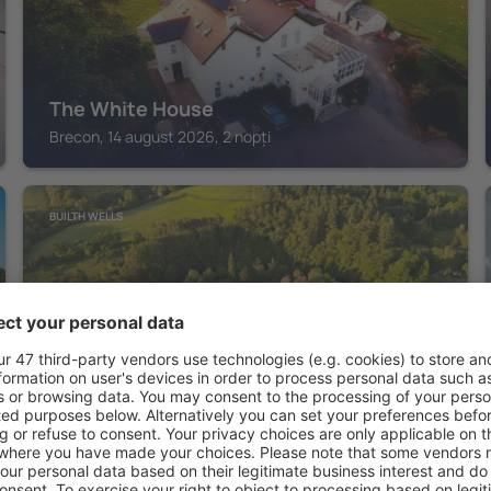
The White House
Brecon, 14 august 2026, 2 nopți
BUILTH WELLS
Caer Beris Manor House B&B
Builth Wells, 14 august 2026, 2 nopți