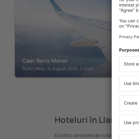
BUILTH WELLS
Caer Beris Manor
Builth Wells, 14 august 2026, 2 nopți
Hoteluri în Llanwrtyd
Există o varietate de hoteluri disponib