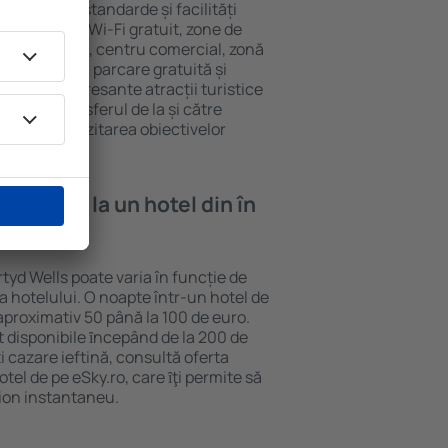
au diferite standarde și facilități
cvente sunt Wi-Fi gratuit, zone de
eif în cameră, centru comercial, zonă
pentru copii, parcare gratuită și
ele mai interesante atracții turistice
clud și transferul de la și către
curajează vizitarea obiectivelor
 Wells.
e cazare la un hotel din în
rtyd Wells poate varia în funcție de
ia hotelului. O noapte într-un hotel de
aproximativ 50 până la 100 de euro.
nt disponibile ȋncepând de la 200 de
 cazare ieftină, consultă oferta
el de pe eSky.ro, care ȋţi permite să
vion instantaneu.