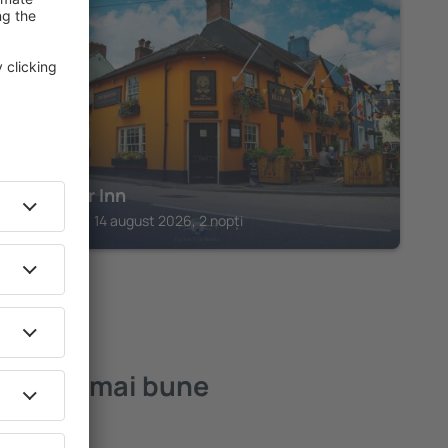
LLANDOVERY
The Bear Inn
Llandovery, 14 august 2026, 2 nopți
 – cele mai bune