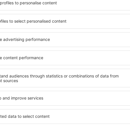
potrivită nevoilor sale.
O varietate de servicii și o 
andarde ȋnalte sau preferați
elementele cheie ale unui ho
 Cu ajutorul nostru puteți
bune hoteluri din Llanwrtyd 
s} pentru orice buget!
standard pentru servicii și o
ru hotel, verificați
oaspeți. O cazare cu standa
are. Hotelurile în Llanwrtyd
locație, ȋn apropiere de princ
acţiile turistice populare,
Oaspeții pot folosi parcarea
ie. Toate sunt disponibile
apartament care să corespund
doar pentru o noapte atunci
ca hotelurile cu standarde ȋ
n apropiere. Alegeți hotelul
de wellness precum spa și fit
 faceți bagajele pentru o
mai bună cazare în Llanwrty
pentru cupluri, familii și per
precum și pentru companii 
evenimente pentru angajații 
lanwrtyd Wells?
Ce fel de facilităţi v
Llanwrtyd Wells?
 în Llanwrtyd Wells este