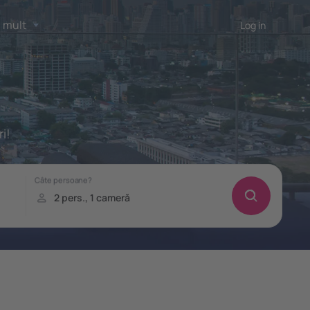
 mult
Log in
i!