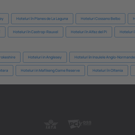
ley
Hoteluri în Planes de La Laguna
Hoteluri Cossano Belbo
H
í
Hoteluri în Castrop-Rauxel
Hoteluri în Alfaz del Pi
Hoteluri
rokeshire
Hoteluri in Anglesey
Hoteluri ȋn Insulele Anglo-Normande
ntera
Hoteluri in Mafikeng Game Reserve
Hoteluri în Oltenia