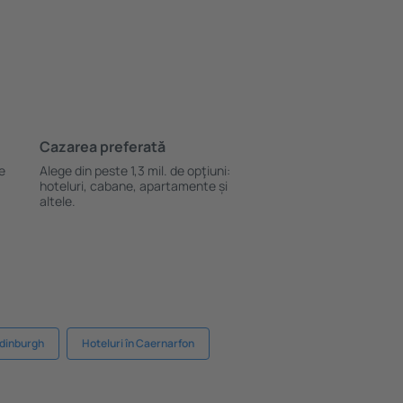
Cazarea preferată
le
Alege din peste 1,3 mil. de opţiuni:
hoteluri, cabane, apartamente și
altele.
Edinburgh
Hoteluri în Caernarfon