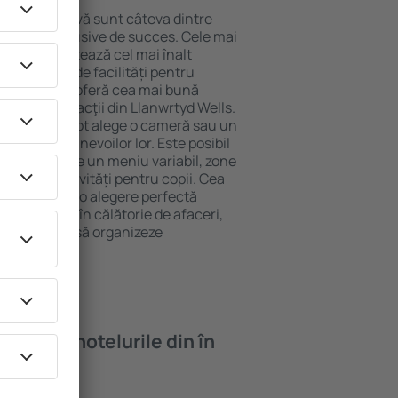
locație atractivă sunt câteva dintre
tel All-Inclusive de succes. Cele mai
Wells garantează cel mai înalt
 gamă largă de facilități pentru
rde ridicate oferă cea mai bună
ipalele distracţii din Llanwrtyd Wells.
 gratuită și pot alege o cameră sau un
ă perfect nevoilor lor. Este posibil
nalte să ofere un meniu variabil, zone
ness, și activități pentru copii. Cea
d Wells este o alegere perfectă
soane aflate în călătorie de afaceri,
care doresc să organizeze
lor.
oi găsi ȋn hotelurile din în