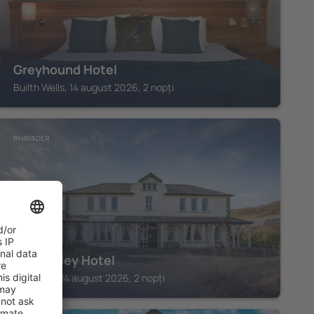
Greyhound Hotel
Builth Wells, 14 august 2026, 2 nopți
RHAYADER
Elan Valley Hotel
Rhayader, 14 august 2026, 2 nopți