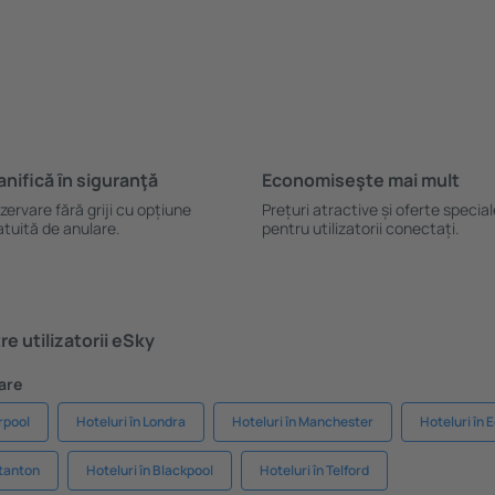
anifică ȋn siguranţă
Economiseşte mai mult
zervare fără griji cu opțiune
Prețuri atractive și oferte specia
atuită de anulare.
pentru utilizatorii conectați.
e utilizatorii eSky
are
erpool
Hoteluri în Londra
Hoteluri în Manchester
Hoteluri în 
stanton
Hoteluri în Blackpool
Hoteluri în Telford