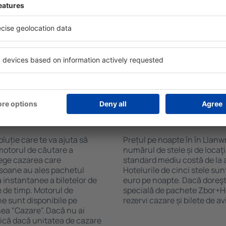
Sky. Baza mare de date cu
Hotelurile în Llanwrtyd Wells 
gă de opţiuni este o
pentru oaspeți. Cele mai fre
. Completați câmpurile
wellness cu SPA, mini bar/s
, alegeți data de check-in și
de luat masa, zonă de joacă 
eți, numărul de camere şi
broșuri informative despre c
a cazarea disponibilă ȋn
din zonă. Unele proprietăți in
r distanța de la hotel ȋn
aeroport. Uneori, acestea în
clasificarea hotelului.
turistice de top în Llanwrtyd
n în Llanwrtyd
Cât costă o noapte d
Llanwrtyd Wells?
luție care te va ajuta să
Prețul pe noapte în în Llanw
motorul de căutare a
numărul de stele și de locaţ
alege cazarea care
standard mediu costă de la 
rsoane au ales pachetul
Hotelurile de cinci stele su
instantanee a biletelor de
euro pe noapte. Dacă doreşti
ie de timp. Motorul de
specială de pachete Zbor+Hot
ne sunt disponibile pe
rezervi cazare și bilete de a
nea "Cazare". Dacă nu ai
ifică dacă unitatea de cazare