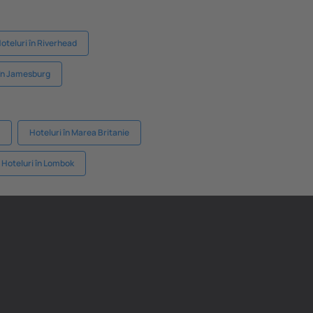
oteluri în Riverhead
 în Jamesburg
Hoteluri în Marea Britanie
Hoteluri în Lombok