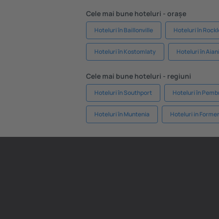
Cele mai bune hoteluri - orașe
Hoteluri în Baillonville
Hoteluri în Rock
Hoteluri în Kostomlaty
Hoteluri în Aian
Cele mai bune hoteluri - regiuni
Hoteluri în Southport
Hoteluri în Pemb
Hoteluri în Muntenia
Hoteluri in Forme