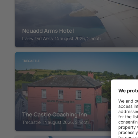
Neuadd Arms Hotel
Llanwrtyd Wells, 14 august 2026, 2 nopți
TRECASTLE
The Castle Coaching Inn
Trecastle, 14 august 2026, 2 nopți