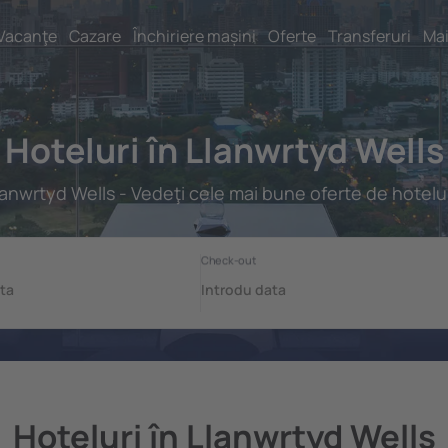
Vacanţe
Cazare
Închiriere mașini
Oferte
Transferuri
Mai
Hoteluri în Llanwrtyd Wells
lanwrtyd Wells - Vedeţi cele mai bune oferte de hotelur
Hoteluri în Llanwrtyd Wells