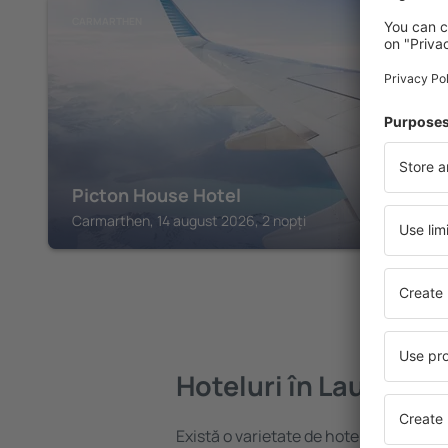
CARMARTHEN
Picton House Hotel
Carmarthen, 14 august 2026, 2 nopți
Hoteluri în Laugharn
Există o varietate de hoteluri disponib