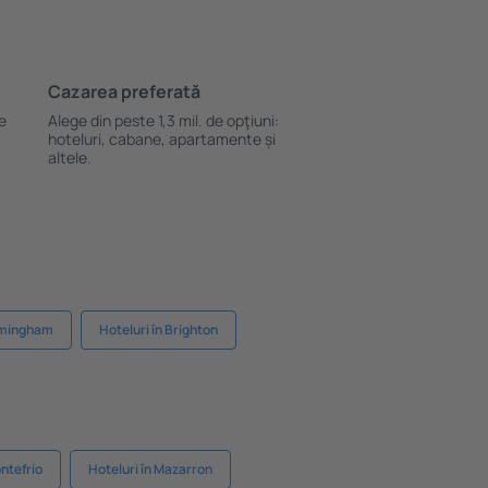
Cazarea preferată
le
Alege din peste 1,3 mil. de opţiuni:
hoteluri, cabane, apartamente și
altele.
irmingham
Hoteluri în Brighton
ontefrio
Hoteluri în Mazarron