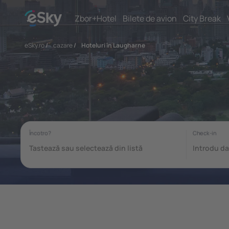
Zbor+Hotel
Bilete de avion
City Break
eSky.ro
/
cazare
/
Hoteluri în Laugharne