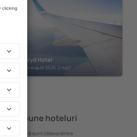
NARBERTH
Plas Hyfryd Hotel
Narberth, 14 august 2026, 2 nopți
e mai bune hoteluri
locație atractivă sunt câteva dintre