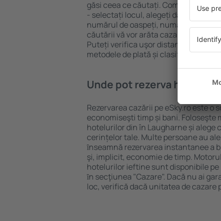
găsi ceea ce căutați. Completați câm
- selectați locul, alegeți data de che
numărul de oaspeți, numărul de camer
căutării vă vor arăta cazarea disponib
Puteți verifica uşor distanța de la hot
metodele de plată și clasificarea hote
Unde pot rezerva hoteluri 
Rezervarea cazării pe eSky.ro este o so
economiseşti timp și bani. Foloseşte 
hotelurilor din în Laugharne și aleg
cerințelor tale. Multe persoane au al
ȋnseamnă rezervarea instantanee a bile
şi, implicit, economie de timp. Motoru
hotelurilor ieftine sunt disponibile pe
ȋn secţiunea "Cazare". Dacă nu ai gar
loc, verifică dacă unitatea de cazare 