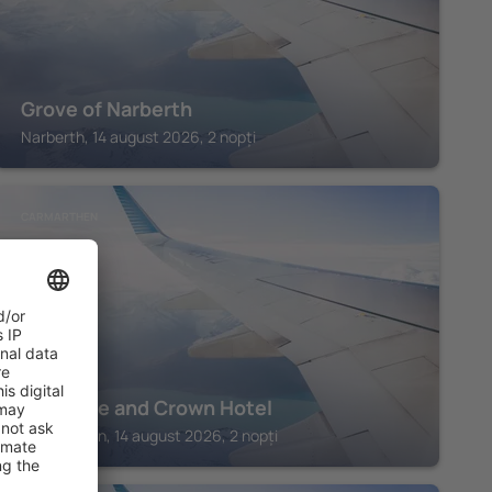
Grove of Narberth
Narberth, 14 august 2026, 2 nopți
CARMARTHEN
The Rose and Crown Hotel
Carmarthen, 14 august 2026, 2 nopți