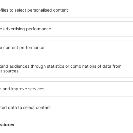
potrivită nevoilor sale.
elementele cheie ale unui ho
andarde ȋnalte sau preferați
bune hoteluri din Laugharne
 Cu ajutorul nostru puteți
pentru servicii și o gamă lar
tru orice buget! Selectați
cazare cu standarde ridicate
 verificați metodele de plată
apropiere de principalele di
 Laugharne sunt situate atât
folosi parcarea gratuită și
re, cât și puțin mai departe
care să corespundă perfect ne
le pentru o vacanță lungă
cu standarde ȋnalte să ofere
ci când doriţi să vizitaţi şi
precum spa și fitness, și act
l care vi se potriveşte și
cazare în Laugharne este o 
o vacanţă sau călătorie de
familii și persoane aflate în
companii care doresc să or
lor.
Laugharne?
Ce fel de facilităţi v
Laugharne?
l în Laugharne este folosind
 mare de date cu locuri de
Hotelurile în Laugharne au di
uni este o garanție că veți
oaspeți. Cele mai frecvente 