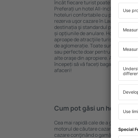
încât fiecare turist poate găsi cazare 
Preferați un hotel All-Inclusive cu st
hoteluri confortabile cu preţuri mici?
rezerva uşor cazare în Laugharne} pen
destinația şi standardul pentru hotel,
și opțiunile de anulare. Hotelurile în
aproape de atracţiile turistice popula
de aglomerație. Toate sunt disponibi
sau perfecte doar pentru o noapte atun
alte oraşe din apropiere. Alegeți hotelu
începeți să vă faceți bagajele pentru 
afaceri!
Cum pot găsi un hotel în 
Cea mai rapidă cale de a găsi un hote
motorul de căutare cazare eSky. Baza
cazare conţinând o gamă largă de opţi