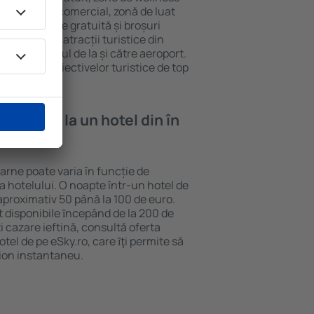
eră, centru comercial, zonă de luat
opii, parcare gratuită și broșuri
interesante atracții turistice din
d și transferul de la și către aeroport.
vizitarea obiectivelor turistice de top
e cazare la un hotel din în
arne poate varia în funcție de
ia hotelului. O noapte într-un hotel de
aproximativ 50 până la 100 de euro.
nt disponibile ȋncepând de la 200 de
 cazare ieftină, consultă oferta
el de pe eSky.ro, care ȋţi permite să
vion instantaneu.