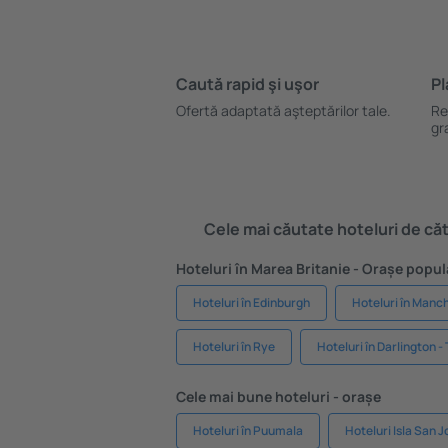
Caută rapid şi uşor
Pl
Ofertă adaptată aşteptărilor tale.
Re
gr
Cele mai căutate hoteluri de cătr
Hoteluri în Marea Britanie - Orașe popul
Hoteluri în Edinburgh
Hoteluri în Manc
Hoteluri în Rye
Hoteluri în Darlington -
Cele mai bune hoteluri - orașe
Hoteluri în Puumala
Hoteluri Isla San J