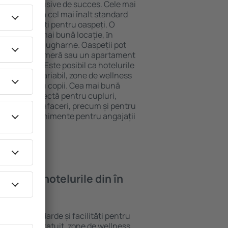
tel All-Inclusive de succes. Cele mai
 garantează cel mai înalt standard
gă de facilități pentru oaspeți. O
 oferă cea mai bună locație, ȋn
stracţii din Laugharne. Oaspeții pot
 pot alege o cameră sau un apartament
voilor lor. Este posibil ca hotelurile
 un meniu variabil, zone de wellness
ivități pentru copii. Cea mai bună
alegere perfectă pentru cupluri,
 călătorie de afaceri, precum și pentru
ganizeze evenimente pentru angajații
oi găsi ȋn hotelurile din în
ferite standarde și facilități pentru
sunt Wi-Fi gratuit, zone de wellness