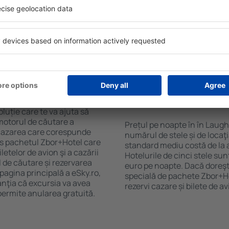
purile motorului de căutare
cu SPA, mini bar/seif în cam
ck-in și check-out, adăugați
masa, zonă de joacă pentru c
e şi gata! Rezultatele
informative despre cele mai 
ilă ȋn perioada selectată.
zonă. Unele proprietăți inclu
el ȋn centrul orașului,
Uneori, acestea încurajează 
lului.
în Laugharne.
ȋn în Laugharne?
Cât costă o noapte d
Laugharne?
luție care te va ajuta să
motorul de căutare a
Prețul pe noapte în în Laugh
e cazarea care corespunde
numărul de stele și de locaţ
es pachetul Zbor+Hotel care
standard mediu costă de la 
telor de avion şi a cazării
Hotelurile de cinci stele su
l de căutare și rezervarea
euro pe noapte. Dacă doreşti
 pagina principală a eSky.ro,
specială de pachete Zbor+Hot
anţia că excursia va avea
rezervi cazare și bilete de a
permite anularea gratuită.