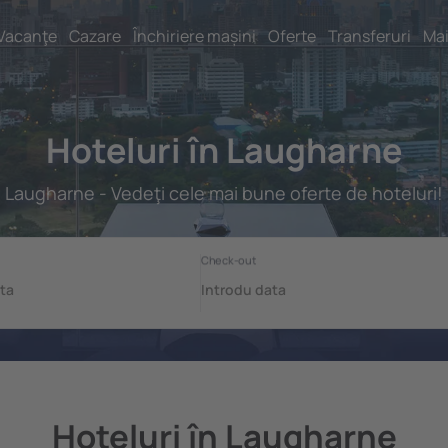
Vacanţe
Cazare
Închiriere mașini
Oferte
Transferuri
Mai
Hoteluri în Laugharne
Laugharne - Vedeţi cele mai bune oferte de hoteluri!
Hoteluri în Laugharne