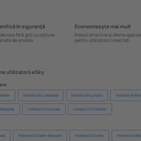
anifică ȋn siguranţă
Economiseşte mai mult
zervare fără griji cu opțiune
Prețuri atractive și oferte specia
atuită de anulare.
pentru utilizatorii conectați.
e utilizatorii eSky
are
hester
Hoteluri în Liverpool
Hoteluri în Londra
Hoteluri în B
 Teesside
Hoteluri în Carlisle
Hoteluri în Chester
osé
Hoteluri în Saint-Nazaire
Hoteluri în Kotor
Hoteluri în M