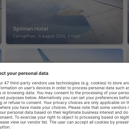
Spilman Hotel
Carmarthen, 14 august 2026, 2 nopți
TENBY
The Belgrave Hotel Tenby
Tenby, 14 august 2026, 2 nopți