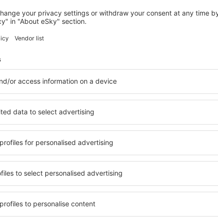
SAUNDERSFOOT
Harbour Stays - Ocean Square
Saundersfoot, 14 august 2026, 2 nopți
Vedeți mai multe hoteluri în Laugharne
e
Laugharne – cel
ile în Laugharne, astfel
O varietate de servicii și o 