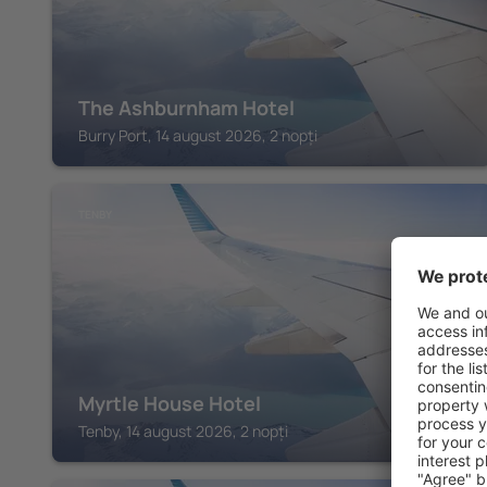
The Ashburnham Hotel
Burry Port, 14 august 2026, 2 nopți
TENBY
Myrtle House Hotel
Tenby, 14 august 2026, 2 nopți