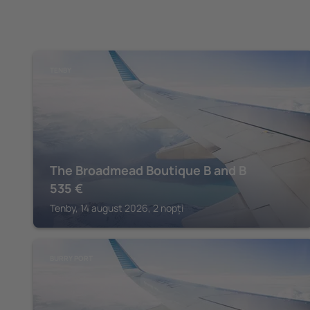
TENBY
The Broadmead Boutique B and B
535
€
Tenby, 14 august 2026, 2 nopți
BURRY PORT