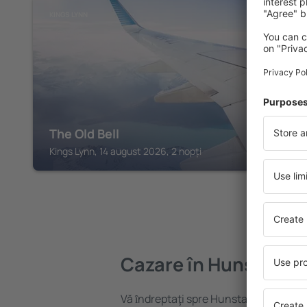
KINGS LYNN
The Old Bell
Kings Lynn, 14 august 2026, 2 nopți
Cazare în Hunstanto
Vă ȋndreptaţi spre Hunstanton? Găsiț