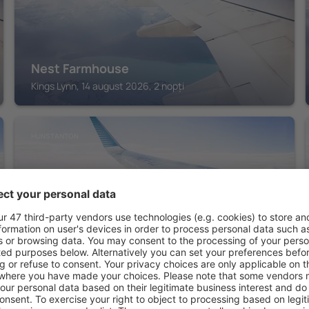
Nest Farmhouse
Kings Lynn, 14 august 2026, 2 nopți
HUNSTANTON
The Lifeboat
Hunstanton, 14 august 2026, 2 nopți