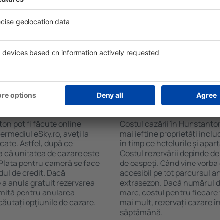
soane, motorul de căutare va
și de numărul de stele. Oasp
în Hunstanton. Filtrarea
chicinetă, balcon, aer condi
tăţii, numărul de stele,
ceaiului şi a cafelei, prosoap
e centru și opțiunea de
avea parcare gratuită, pot 
t mai ușoară. Astfel veți
alege un hotel cu piscină. În
oar câteva minute. În
Hunstanton la proprietăți ca
teți rezerva doar cazare
n Hunstanton?
Cât costă cazarea î
on pot fi făcute online.
Costul cazării în Hunstanton
ermediul eSky.ro, aveţi la
mai ieftine proprietăți incl
icate. Astfel, după ce
în timp ce hotelurile și apa
a că unitatea de cazare este
Costul rezervării depinde de
. Plata pentru cameră se face
de oaspeți. Când vine vorba
dul de credit. Dacă
accesibil pe tot parcursul an
e a anula gratuit rezervarea
extrasezon. Dacă numărul d
imită pentru anularea
mare, costul pentru fiecare 
ăutați opţiunile de cazare.
mai mult, rezervați cazare 
săptămână.