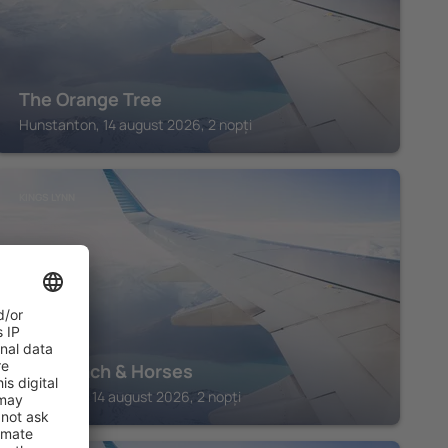
The Orange Tree
Hunstanton, 14 august 2026, 2 nopți
KINGS LYNN
The Coach & Horses
Kings Lynn, 14 august 2026, 2 nopți