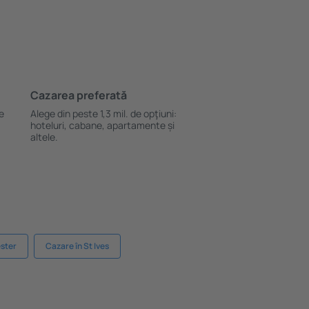
Cazarea preferată
le
Alege din peste 1,3 mil. de opţiuni:
hoteluri, cabane, apartamente și
altele.
ster
Cazare în St Ives