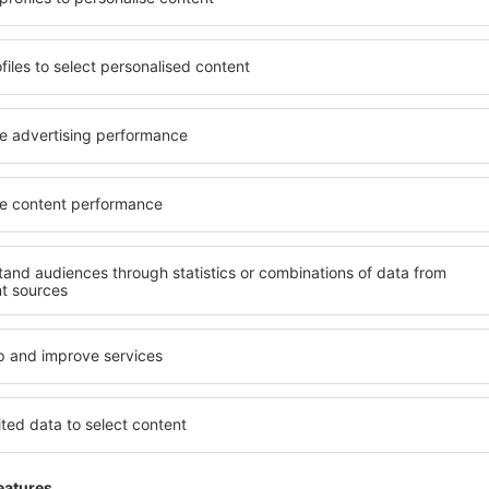
beneficia de proprietăți
inclusiv proprietăți pentru o
 numeroase facilități,
persoane ȋn vârstă și grupur
 sta câteva zile în timpul
hoteluri și pensiuni care ofe
n este disponibilă în centrul
orașului Hunstanton. Facilit
 sau regiuni mai puțin
de închirieri auto, transport
siţi unităţi de cazare în
și locuri de relaxare sau di
oare.
extraordinară.
 devreme, aveți garanţia că
Dacă doriţi cazare de lux în
axa, fără a fi nevoie să
care să se potrivească. Veți 
 unitate de cazare.
vacanță sau călătoria de afa
a spre Hunstanton și vă veţi
rezerva cazare în Hunstanto
dizabilități, sugari și copii
cu animale de companie.
nstanton?
Ce fel de facilităţi o
Hunstanton?
n folosind un motor de
ele de check-in și check-
Facilitățile proprietăţilor î