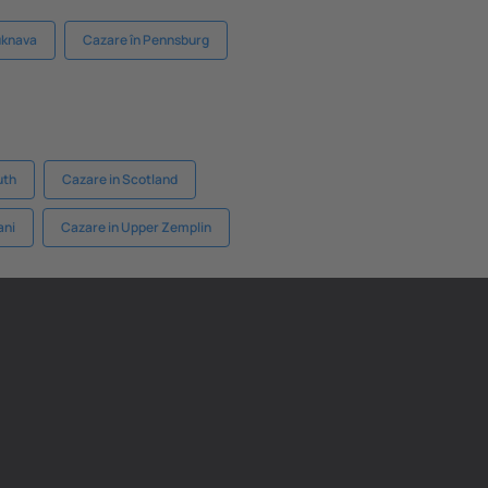
uknava
Cazare în Pennsburg
uth
Cazare in Scotland
ani
Cazare in Upper Zemplin