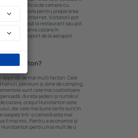
eții pot beneficia de camere cu
ționat, ustensile pentru prepararea
e și acces la internet. Vizitatorii pot
comanda o masă la restaurant sau pot
 plus, pot rezerva cazare în
re oferă transport de la aeroport.
n Hunstanton?
 depinde de mai mulți factori. Cele
ud hanuri, pensiuni și zone de camping,
rtamentele sunt cele mai costisitoare.
 perioadă, durata șederii și numărul
 de cazare, oraşul Hunstanton este
ului, dar cele mai bune tarife sunt în
e oaspeţi ȋntr-o cameră este mai
va fi mai mic. Pentru a economisi şi
în Hunstanton pentru mai mult de o