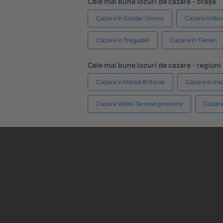
Cele mai bune locuri de cazare - orașe
Cazare în Sonder Omme
Cazare în No
Cazare în Treguidel
Cazare în Tienen
Cele mai bune locuri de cazare - regiuni
Cazare în Marea Britanie
Cazare ȋn In
Cazare Veliko Tarnovo province
Cazare