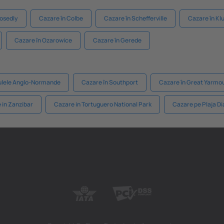
vosedly
Cazare în Colbe
Cazare în Schefferville
Cazare în Kl
Cazare în Ozarowice
Cazare în Gerede
sulele Anglo-Normande
Cazare în Southport
Cazare în Great Yarmo
 in Zanzibar
Cazare in Tortuguero National Park
Cazare pe Plaja Di