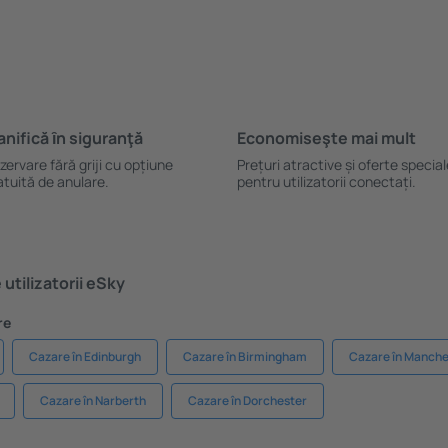
anifică ȋn siguranţă
Economiseşte mai mult
zervare fără griji cu opțiune
Prețuri atractive și oferte specia
atuită de anulare.
pentru utilizatorii conectați.
utilizatorii eSky
re
Cazare în Edinburgh
Cazare în Birmingham
Cazare în Manche
Cazare în Narberth
Cazare în Dorchester