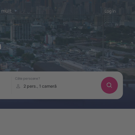
 mult
Log in
n