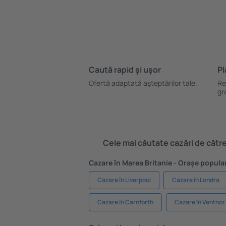
Caută rapid şi uşor
Pl
Ofertă adaptată aşteptărilor tale.
Re
gr
Cele mai căutate cazări de către 
Cazare în Marea Britanie - Orașe popula
Cazare în Liverpool
Cazare în Londra
Cazare în Carnforth
Cazare în Ventnor