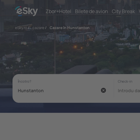
Zbor+Hotel
Bilete de avion
City Break
eSky.ro
/
cazare
/
Cazare în Hunstanton