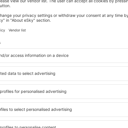
KINGS LYNN
Norfolk Accommodation - mYminiBreak
Kings Lynn, 14 august 2026, 2 nopți
Vedeţi mai multe oferte în Hunstanton
n
Hunstanton – c
i cazare pentru fiecare
Puteți alege dintr-o ofertă 