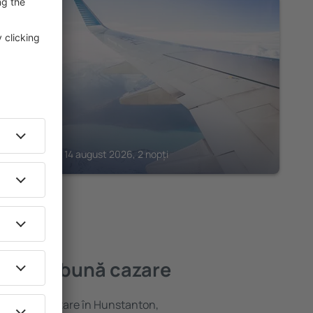
KINGS LYNN
Hillcroft
Kings Lynn, 14 august 2026, 2 nopți
ea mai bună cazare
variată de cazare în Hunstanton,