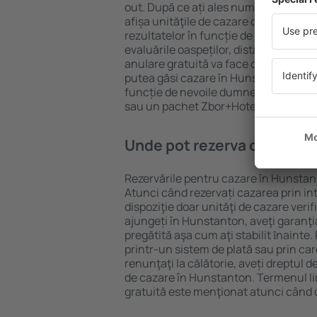
out. După ce ați ales numărul de per
afișa unităţile de cazare disponibile 
rezultatelor în funcție de tipul proprie
evaluările oaspeților, distanța față d
anulare gratuită va face căutarea mul
putea găsi cazare în Hunstanton în d
funcție de nevoile dumneavoastră, pu
sau un pachet Zbor+Hotel.
Unde pot rezerva cazare î
Rezervările pentru cazare în Hunstant
Atunci când rezervați cazarea prin int
dispoziţie doar unităţi de cazare verif
ajungeți în Hunstanton, aveţi garanţi
pregătită aşa cum aţi stabilit ȋnainte
printr-un sistem de plată sau prin car
renunţaţi la călătorie, aveți dreptul d
de cazare în Hunstanton. Termenul l
gratuită este menţionat atunci când c