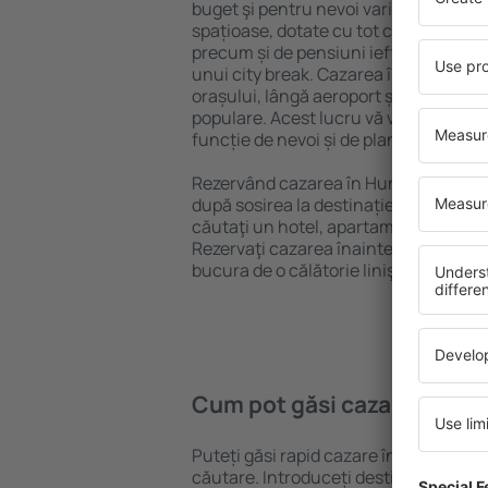
buget şi pentru nevoi variate. Puteți 
spațioase, dotate cu tot confortul, cu
precum și de pensiuni ieftine pentru a
unui city break. Cazarea în Hunstanto
orașului, lângă aeroport și în cartiere
populare. Acest lucru vă va ajuta să gă
funcție de nevoi și de planurile ulteri
Rezervând cazarea în Hunstanton mai
după sosirea la destinație vă puteţi rel
căutaţi un hotel, apartament sau altă
Rezervaţi cazarea înainte de călători
bucura de o călătorie liniştită.
Cum pot găsi cazare în Hu
Puteți găsi rapid cazare în Hunstanto
căutare. Introduceți destinația și dat