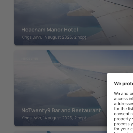
Heacham Manor Hotel
Kings Lynn, 14 august 2026, 2 nopți
KINGS LYNN
NoTwenty9 Bar and Restaurant
Kings Lynn, 14 august 2026, 2 nopți