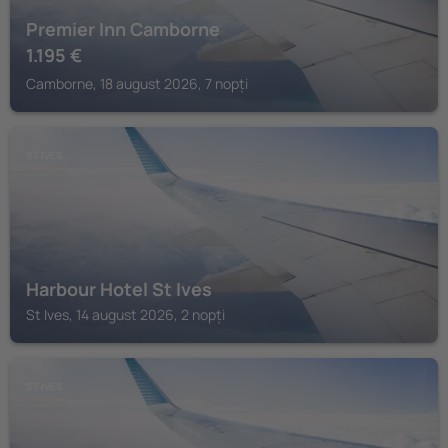
Premier Inn Camborne
1.195
€
Camborne, 18 august 2026, 7 nopți
ST IVES
Harbour Hotel St Ives
St Ives, 14 august 2026, 2 nopți
ST IVES