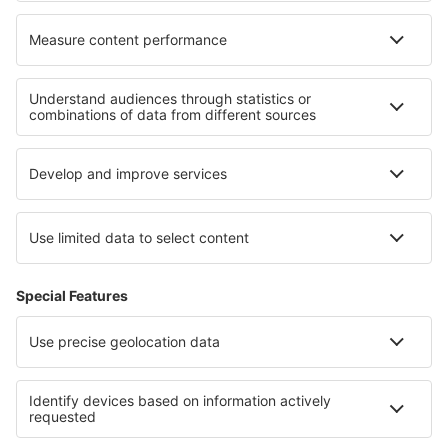
Cele mai bune locuri de cazare - regiuni
Cazare în Great Yarmouth
Cazare în Pembrokeshire
Cazare în Guernsey
Cazare ȋn Insulele Anglo-Normande
Cazare ȋn Anglia
Cazare în Viña del Mar
Cazare în Huila
Cazare in Val d'Aosta
Cazare in Alaska
Cazare în Gotland