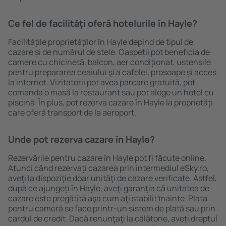
Ce fel de facilităţi oferă hotelurile în Hayle?
Facilitățile proprietăţilor în Hayle depind de tipul de
cazare și de numărul de stele. Oaspeții pot beneficia de
camere cu chicinetă, balcon, aer condiționat, ustensile
pentru prepararea ceaiului şi a cafelei, prosoape și acces
la internet. Vizitatorii pot avea parcare gratuită, pot
comanda o masă la restaurant sau pot alege un hotel cu
piscină. În plus, pot rezerva cazare în Hayle la proprietăți
care oferă transport de la aeroport.
Unde pot rezerva cazare în Hayle?
Rezervările pentru cazare în Hayle pot fi făcute online.
Atunci când rezervați cazarea prin intermediul eSky.ro,
aveţi la dispoziţie doar unităţi de cazare verificate. Astfel,
după ce ajungeți în Hayle, aveţi garanţia că unitatea de
cazare este pregătită aşa cum aţi stabilit ȋnainte. Plata
pentru cameră se face printr-un sistem de plată sau prin
cardul de credit. Dacă renunţaţi la călătorie, aveți dreptul