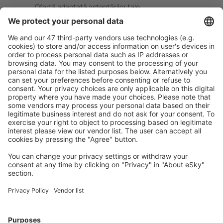
Ofertă adaptată aşteptărilor tale.
Planifică ȋn siguranţă
Rezervare fără griji cu opțiune gratuită de anulare.
Economiseşte mai mult
Prețuri atractive și oferte speciale pentru utilizatorii
conectați.
Cazarea preferată
Alege din peste 1,3 mil. de opţiuni: hoteluri, cabane,
apartamente și altele.
Cele mai căutate cazări de către utilizatorii eSky
Cazare în Marea Britanie - Orașe populare