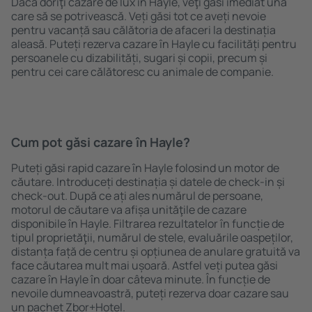
Dacă doriţi cazare de lux în Hayle, veţi găsi imediat una
care să se potrivească. Veți găsi tot ce aveți nevoie
pentru vacanță sau călătoria de afaceri la destinația
aleasă. Puteți rezerva cazare în Hayle cu facilități pentru
persoanele cu dizabilități, sugari și copii, precum și
pentru cei care călătoresc cu animale de companie.
Cum pot găsi cazare în Hayle?
Puteți găsi rapid cazare în Hayle folosind un motor de
căutare. Introduceți destinația și datele de check-in și
check-out. După ce ați ales numărul de persoane,
motorul de căutare va afișa unităţile de cazare
disponibile în Hayle. Filtrarea rezultatelor în funcție de
tipul proprietăţii, numărul de stele, evaluările oaspeților,
distanța față de centru și opțiunea de anulare gratuită va
face căutarea mult mai ușoară. Astfel veți putea găsi
cazare în Hayle în doar câteva minute. În funcție de
nevoile dumneavoastră, puteți rezerva doar cazare sau
un pachet Zbor+Hotel.