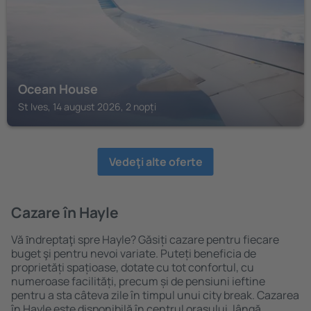
Ocean House
St Ives, 14 august 2026, 2 nopți
Vedeţi alte oferte
Cazare în Hayle
Vă ȋndreptaţi spre Hayle? Găsiți cazare pentru fiecare
buget şi pentru nevoi variate. Puteți beneficia de
proprietăți spațioase, dotate cu tot confortul, cu
numeroase facilități, precum și de pensiuni ieftine
pentru a sta câteva zile în timpul unui city break. Cazarea
în Hayle este disponibilă în centrul orașului, lângă