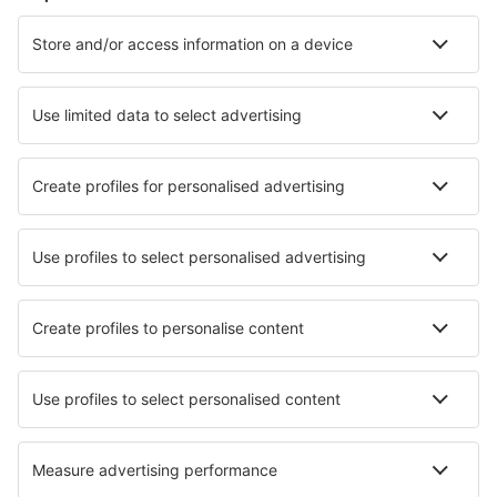
Cazare în Londra
Cazare în Manchester
Cazare în Liverpool
Cazare în Edinburgh
Cazare în Birmingham
Cazare în Sunderland
Cazare în Perth
Cazare în Bournemouth
Cazare în Fort William
Cazare în Skipton
Cele mai bune locuri de cazare - orașe
Cazare în Silla
Cazare în Alegria
Cazare în Qidong
Cazare Luchegorsk
Cazare în Punta Del Hidalgo
Cazare în San Giorgio Canavese
Cazare în Colombiers
Cazare în Los Palacios y Villafranca
Cazare în Bolton Landing
Cazare în Tiwi