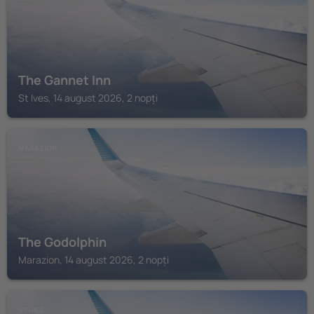
The Gannet Inn
St Ives, 14 august 2026, 2 nopți
MARAZION
The Godolphin
Marazion, 14 august 2026, 2 nopți
ST IVES