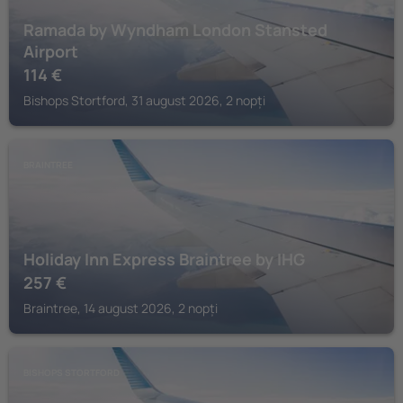
Ramada by Wyndham London Stansted
Airport
114
€
Bishops Stortford, 31 august 2026, 2 nopți
BRAINTREE
Holiday Inn Express Braintree by IHG
257
€
Braintree, 14 august 2026, 2 nopți
BISHOPS STORTFORD