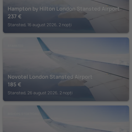
Hampton by Hilton London Stansted Airport
237
€
Stansted, 16 august 2026, 2 nopți
STANSTED
Novotel London Stansted Airport
185
€
Stansted, 26 august 2026, 2 nopți
BISHOPS STORTFORD