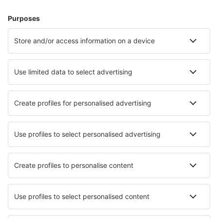
Hoteluri în Marea Britanie - Orașe populare
Hoteluri în Birmingham
Hoteluri în Londra
Hoteluri în Liverpool
Hoteluri în Manchester
Hoteluri în Edinburgh
Hoteluri în Hove
Hoteluri în Chester
Hoteluri în Solihull
Hoteluri în Richmond (North Yorkshire)
Hoteluri în Lowestoft
Cele mai bune hoteluri - orașe
Hoteluri în Oxbow
Hoteluri în Gingst
Hoteluri în Poway
Hoteluri în Morangis
Hoteluri în Oberschleissheim
Hoteluri Minonk
Hoteluri în Todolella
Hoteluri în Lakeland
Hoteluri în Burgau