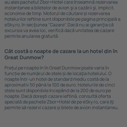
au ales pachetul Zbor+Hotel care ȋnseamnă rezervarea
instantanee a biletelor de avion şi a cazării şi, implicit,
economie de timp. Motorul de căutare și rezervarea
hotelurilor ieftine sunt disponibile pe pagina principală a
eSky.ro, ȋn secţiunea "Cazare". Dacă nu ai garanţia că
excursia va avea loc, verifică dacă unitatea de cazare
permite anularea gratuită.
Cât costă o noapte de cazare la un hotel din în
Great Dunmow?
Prețul pe noapte în în Great Dunmow poate varia în
funcție de numărul de stele și de locaţia hotelului. O
noapte într-un hotel de standard mediu costă de la
aproximativ 50 până la 100 de euro. Hotelurile de cinci
stele sunt disponibile ȋncepând de la 200 de euro pe
noapte. Dacă doreşti cazare ieftină, consultă oferta
specială de pachete Zbor+Hotel de pe eSky.ro, care ȋţi
permite să rezervi cazare și bilete de avion instantaneu.