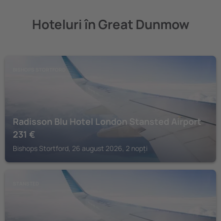
Hoteluri în Great Dunmow
BISHOPS STORTFORD
Radisson Blu Hotel London Stansted Airport
231
€
Bishops Stortford, 26 august 2026, 2 nopți
STANSTED