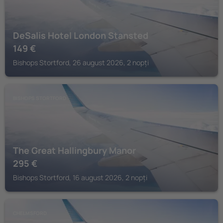
DeSalis Hotel London Stansted
149
€
Bishops Stortford, 26 august 2026, 2 nopți
BISHOPS STORTFORD
The Great Hallingbury Manor
295
€
Bishops Stortford, 16 august 2026, 2 nopți
CHELMSFORD