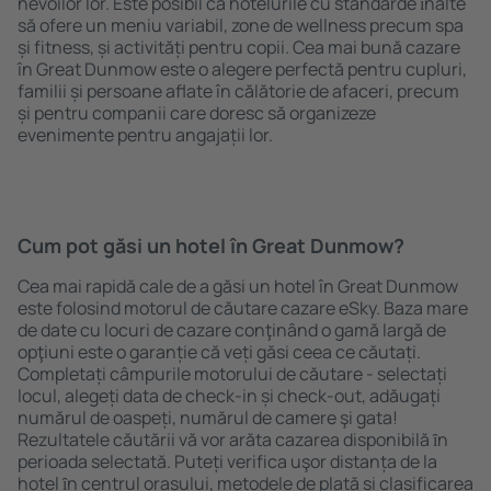
nevoilor lor. Este posibil ca hotelurile cu standarde ȋnalte
să ofere un meniu variabil, zone de wellness precum spa
și fitness, și activități pentru copii. Cea mai bună cazare
în Great Dunmow este o alegere perfectă pentru cupluri,
familii și persoane aflate în călătorie de afaceri, precum
și pentru companii care doresc să organizeze
evenimente pentru angajații lor.
Cum pot găsi un hotel în Great Dunmow?
Cea mai rapidă cale de a găsi un hotel în Great Dunmow
este folosind motorul de căutare cazare eSky. Baza mare
de date cu locuri de cazare conţinând o gamă largă de
opţiuni este o garanție că veți găsi ceea ce căutați.
Completați câmpurile motorului de căutare - selectați
locul, alegeți data de check-in și check-out, adăugați
numărul de oaspeți, numărul de camere şi gata!
Rezultatele căutării vă vor arăta cazarea disponibilă ȋn
perioada selectată. Puteți verifica uşor distanța de la
hotel ȋn centrul orașului, metodele de plată și clasificarea