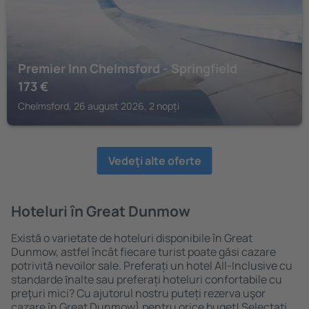
Premier Inn Chelmsford - Springfield
173
€
Chelmsford, 26 august 2026, 2 nopți
Vedeţi alte oferte
Hoteluri în Great Dunmow
Există o varietate de hoteluri disponibile în Great
Dunmow, astfel încât fiecare turist poate găsi cazare
potrivită nevoilor sale. Preferați un hotel All-Inclusive cu
standarde ȋnalte sau preferați hoteluri confortabile cu
preţuri mici? Cu ajutorul nostru puteți rezerva uşor
cazare în Great Dunmow} pentru orice buget! Selectați