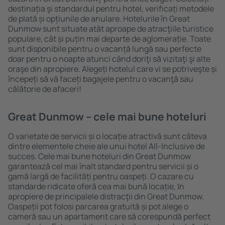
destinația şi standardul pentru hotel, verificați metodele
de plată și opțiunile de anulare. Hotelurile în Great
Dunmow sunt situate atât aproape de atracţiile turistice
populare, cât și puțin mai departe de aglomerație. Toate
sunt disponibile pentru o vacanță lungă sau perfecte
doar pentru o noapte atunci când doriţi să vizitaţi şi alte
oraşe din apropiere. Alegeți hotelul care vi se potriveşte și
începeți să vă faceți bagajele pentru o vacanţă sau
călătorie de afaceri!
Great Dunmow – cele mai bune hoteluri
O varietate de servicii și o locație atractivă sunt câteva
dintre elementele cheie ale unui hotel All-Inclusive de
succes. Cele mai bune hoteluri din Great Dunmow
garantează cel mai înalt standard pentru servicii și o
gamă largă de facilități pentru oaspeți. O cazare cu
standarde ridicate oferă cea mai bună locație, ȋn
apropiere de principalele distracţii din Great Dunmow.
Oaspeții pot folosi parcarea gratuită și pot alege o
cameră sau un apartament care să corespundă perfect