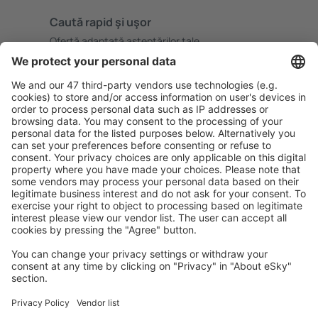
Caută rapid şi uşor
Ofertă adaptată aşteptărilor tale.
Planifică ȋn siguranţă
Rezervare fără griji cu opțiune gratuită de anulare.
Economiseşte mai mult
Prețuri atractive și oferte speciale pentru utilizatorii
conectați.
Cazarea preferată
Alege din peste 1,3 mil. de opţiuni: hoteluri, cabane,
apartamente și altele.
Cele mai căutate hoteluri de către utilizatorii eSky