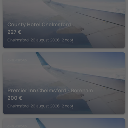
County Hotel Chelmsford
227
€
Chelmsford, 26 august 2026, 2 nopți
CHELMSFORD
Premier Inn Chelmsford - Boreham
200
€
Chelmsford, 26 august 2026, 2 nopți
CHELMSFORD