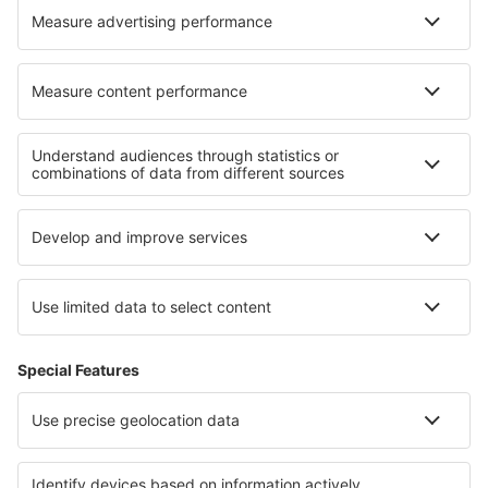
Hoteluri în Jósvafő
Cele mai bune hoteluri - regiuni
Hoteluri ȋn Anglia
Hoteluri in Wales
Hoteluri ȋn Irlanda de Nord
Hoteluri în Southport
Hoteluri in Scotland
Hoteluri în Panama
Hoteluri în Bretania
Hoteluri în Nariño
Hoteluri in Val di Fassa
Hoteluri in Gdansk Pomerania