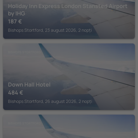
Holiday Inn Express London Stansted Airport
by IHG
187
€
Bishops Stortford, 23 august 2026, 2 nopți
BISHOPS STORTFORD
Down Hall Hotel
484
€
Bishops Stortford, 26 august 2026, 2 nopți
BISHOPS STORTFORD