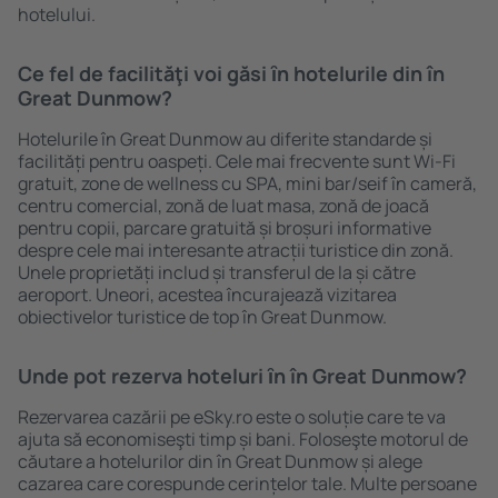
hotelului.
Ce fel de facilităţi voi găsi ȋn hotelurile din în
Great Dunmow?
Hotelurile în Great Dunmow au diferite standarde și
facilități pentru oaspeți. Cele mai frecvente sunt Wi-Fi
gratuit, zone de wellness cu SPA, mini bar/seif în cameră,
centru comercial, zonă de luat masa, zonă de joacă
pentru copii, parcare gratuită și broșuri informative
despre cele mai interesante atracții turistice din zonă.
Unele proprietăți includ și transferul de la și către
aeroport. Uneori, acestea încurajează vizitarea
obiectivelor turistice de top în Great Dunmow.
Unde pot rezerva hoteluri ȋn în Great Dunmow?
Rezervarea cazării pe eSky.ro este o soluție care te va
ajuta să economiseşti timp și bani. Foloseşte motorul de
căutare a hotelurilor din în Great Dunmow și alege
cazarea care corespunde cerințelor tale. Multe persoane