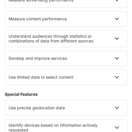
Hoteluri în Lumio
Hoteluri în Chame
Cele mai bune hoteluri - regiuni
Hoteluri in Wales
Hoteluri ȋn Irlanda de Nord
Hoteluri în Marea Britanie
Hoteluri în Guernsey
Hoteluri în Southport
Hoteluri în Sentosa
Hoteluri in Upper Povazie
Hoteluri in Faro
Hoteluri in Ibiza
Hoteluri în Costa Adeje