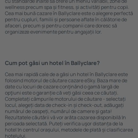
cu standarde ȋnalte să ofere un meniu variabil, zone de
wellness precum spa și fitness, și activități pentru copii.
Cea mai bună cazare în Ballyclare este o alegere perfectă
pentru cupluri, familii și persoane aflate în călătorie de
afaceri, precum și pentru companii care doresc să
organizeze evenimente pentru angajații lor.
Cum pot găsi un hotel în Ballyclare?
Cea mai rapidă cale de a găsi un hotel în Ballyclare este
folosind motorul de căutare cazare eSky. Baza mare de
date cu locuri de cazare conţinând o gamă largă de
opţiuni este o garanție că veți găsi ceea ce căutați.
Completați câmpurile motorului de căutare - selectați
locul, alegeți data de check-in și check-out, adăugați
numărul de oaspeți, numărul de camere şi gata!
Rezultatele căutării vă vor arăta cazarea disponibilă ȋn
perioada selectată. Puteți verifica uşor distanța de la
hotel ȋn centrul orașului, metodele de plată și clasificarea
hotelului.