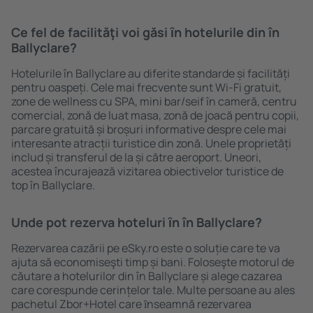
Ce fel de facilităţi voi găsi ȋn hotelurile din în
Ballyclare?
Hotelurile în Ballyclare au diferite standarde și facilități
pentru oaspeți. Cele mai frecvente sunt Wi-Fi gratuit,
zone de wellness cu SPA, mini bar/seif în cameră, centru
comercial, zonă de luat masa, zonă de joacă pentru copii,
parcare gratuită și broșuri informative despre cele mai
interesante atracții turistice din zonă. Unele proprietăți
includ și transferul de la și către aeroport. Uneori,
acestea încurajează vizitarea obiectivelor turistice de
top în Ballyclare.
Unde pot rezerva hoteluri ȋn în Ballyclare?
Rezervarea cazării pe eSky.ro este o soluție care te va
ajuta să economiseşti timp și bani. Foloseşte motorul de
căutare a hotelurilor din în Ballyclare și alege cazarea
care corespunde cerințelor tale. Multe persoane au ales
pachetul Zbor+Hotel care ȋnseamnă rezervarea