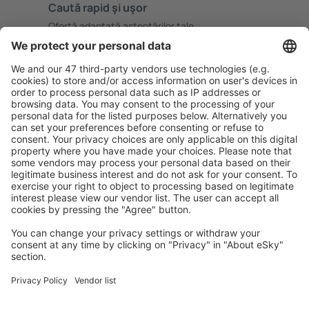
Caută rapid şi uşor
Ofertă adaptată aşteptărilor tale.
Planifică ȋn siguranţă
Rezervare fără griji cu opțiune gratuită de anulare.
Economiseşte mai mult
Prețuri atractive și oferte speciale pentru utilizatorii
conectați.
Cazarea preferată
Alege din peste 1,3 mil. de opţiuni: hoteluri, cabane,
apartamente și altele.
Cele mai căutate hoteluri de către utilizatorii eSky
Hoteluri în Marea Britanie - Orașe populare