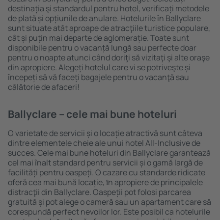
destinația şi standardul pentru hotel, verificați metodele
de plată și opțiunile de anulare. Hotelurile în Ballyclare
sunt situate atât aproape de atracţiile turistice populare,
cât și puțin mai departe de aglomerație. Toate sunt
disponibile pentru o vacanță lungă sau perfecte doar
pentru o noapte atunci când doriţi să vizitaţi şi alte oraşe
din apropiere. Alegeți hotelul care vi se potriveşte și
începeți să vă faceți bagajele pentru o vacanţă sau
călătorie de afaceri!
Ballyclare – cele mai bune hoteluri
O varietate de servicii și o locație atractivă sunt câteva
dintre elementele cheie ale unui hotel All-Inclusive de
succes. Cele mai bune hoteluri din Ballyclare garantează
cel mai înalt standard pentru servicii și o gamă largă de
facilități pentru oaspeți. O cazare cu standarde ridicate
oferă cea mai bună locație, ȋn apropiere de principalele
distracţii din Ballyclare. Oaspeții pot folosi parcarea
gratuită și pot alege o cameră sau un apartament care să
corespundă perfect nevoilor lor. Este posibil ca hotelurile