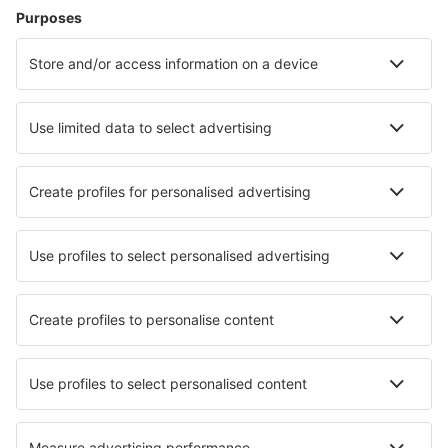
Hoteluri în Londra
Hoteluri în Edinburgh
Hoteluri în Manchester
Hoteluri în Birmingham
Hoteluri în Liverpool
Hoteluri în Aberystwyth
Hoteluri în Ashford
Hoteluri în Scarborough
Hoteluri în Ipswich
Hoteluri în Carnforth
Cele mai bune hoteluri - orașe
Hoteluri Tornala
Hoteluri în Sainte-Marie-la-Blanche
Hoteluri în Loon
Hoteluri în Saint Etienne De Baigorry
Hoteluri în Afourer
Hoteluri în Bremnes
Hoteluri în Ano Trikala
Hoteluri în Liebenburg