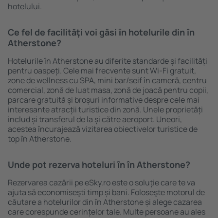
hotelului.
Ce fel de facilităţi voi găsi ȋn hotelurile din în
Atherstone?
Hotelurile în Atherstone au diferite standarde și facilități
pentru oaspeți. Cele mai frecvente sunt Wi-Fi gratuit,
zone de wellness cu SPA, mini bar/seif în cameră, centru
comercial, zonă de luat masa, zonă de joacă pentru copii,
parcare gratuită și broșuri informative despre cele mai
interesante atracții turistice din zonă. Unele proprietăți
includ și transferul de la și către aeroport. Uneori,
acestea încurajează vizitarea obiectivelor turistice de
top în Atherstone.
Unde pot rezerva hoteluri ȋn în Atherstone?
Rezervarea cazării pe eSky.ro este o soluție care te va
ajuta să economiseşti timp și bani. Foloseşte motorul de
căutare a hotelurilor din în Atherstone și alege cazarea
care corespunde cerințelor tale. Multe persoane au ales