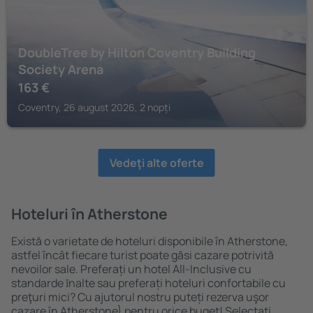
DoubleTree by Hilton Coventry Building
Society Arena
163
€
Coventry, 26 august 2026, 2 nopți
Vedeţi alte oferte
Hoteluri în Atherstone
Există o varietate de hoteluri disponibile în Atherstone,
astfel încât fiecare turist poate găsi cazare potrivită
nevoilor sale. Preferați un hotel All-Inclusive cu
standarde ȋnalte sau preferați hoteluri confortabile cu
preţuri mici? Cu ajutorul nostru puteți rezerva uşor
cazare în Atherstone} pentru orice buget! Selectați