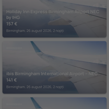
Holiday Inn Express Birmingham Airport NEC
by IHG
157
€
Birmingham, 26 august 2026, 2 nopți
BIRMINGHAM
ibis Birmingham International Airport – NEC
141
€
Birmingham, 26 august 2026, 2 nopți
BIRMINGHAM