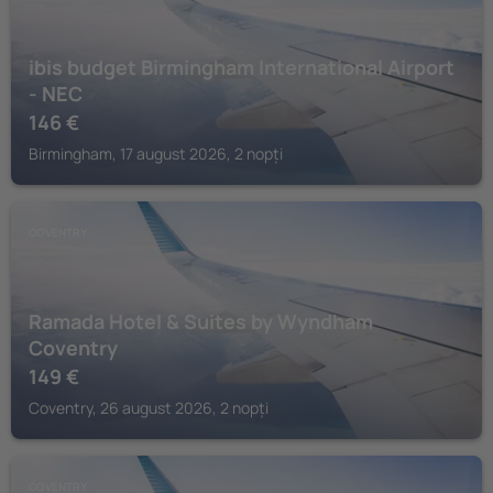
ibis budget Birmingham International Airport
- NEC
146
€
Birmingham, 17 august 2026, 2 nopți
COVENTRY
Ramada Hotel & Suites by Wyndham
Coventry
149
€
Coventry, 26 august 2026, 2 nopți
COVENTRY