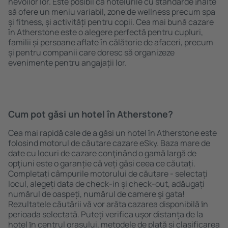
nevoilor lor. Este posibil ca hotelurile cu standarde ȋnalte
să ofere un meniu variabil, zone de wellness precum spa
și fitness, și activități pentru copii. Cea mai bună cazare
în Atherstone este o alegere perfectă pentru cupluri,
familii și persoane aflate în călătorie de afaceri, precum
și pentru companii care doresc să organizeze
evenimente pentru angajații lor.
Cum pot găsi un hotel în Atherstone?
Cea mai rapidă cale de a găsi un hotel în Atherstone este
folosind motorul de căutare cazare eSky. Baza mare de
date cu locuri de cazare conţinând o gamă largă de
opţiuni este o garanție că veți găsi ceea ce căutați.
Completați câmpurile motorului de căutare - selectați
locul, alegeți data de check-in și check-out, adăugați
numărul de oaspeți, numărul de camere şi gata!
Rezultatele căutării vă vor arăta cazarea disponibilă ȋn
perioada selectată. Puteți verifica uşor distanța de la
hotel ȋn centrul orașului, metodele de plată și clasificarea