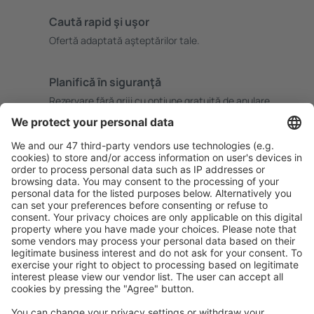
Caută rapid şi uşor
Ofertă adaptată aşteptărilor tale.
Planifică ȋn siguranţă
Rezervare fără griji cu opțiune gratuită de anulare.
Economiseşte mai mult
Prețuri atractive și oferte speciale pentru utilizatorii
conectați.
Cazarea preferată
Alege din peste 1,3 mil. de opţiuni: hoteluri, cabane,
apartamente și altele.
Cele mai căutate hoteluri de către utilizatorii eSky