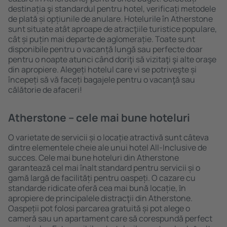
destinația şi standardul pentru hotel, verificați metodele
de plată și opțiunile de anulare. Hotelurile în Atherstone
sunt situate atât aproape de atracţiile turistice populare,
cât și puțin mai departe de aglomerație. Toate sunt
disponibile pentru o vacanță lungă sau perfecte doar
pentru o noapte atunci când doriţi să vizitaţi şi alte oraşe
din apropiere. Alegeți hotelul care vi se potriveşte și
începeți să vă faceți bagajele pentru o vacanţă sau
călătorie de afaceri!
Atherstone – cele mai bune hoteluri
O varietate de servicii și o locație atractivă sunt câteva
dintre elementele cheie ale unui hotel All-Inclusive de
succes. Cele mai bune hoteluri din Atherstone
garantează cel mai înalt standard pentru servicii și o
gamă largă de facilități pentru oaspeți. O cazare cu
standarde ridicate oferă cea mai bună locație, ȋn
apropiere de principalele distracţii din Atherstone.
Oaspeții pot folosi parcarea gratuită și pot alege o
cameră sau un apartament care să corespundă perfect