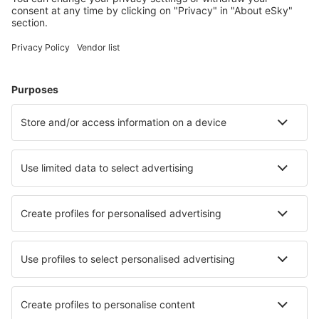
Hoteluri în Marea Britanie - Orașe populare
Hoteluri în Birmingham
Hoteluri în Edinburgh
Hoteluri în Liverpool
Hoteluri în Londra
Hoteluri în Manchester
Hoteluri în Brixham
Hoteluri în Windermere
Hoteluri în Eastbourne
Hoteluri în St Austell
Hoteluri în Solihull
Cele mai bune hoteluri - orașe
Hoteluri Gowarczów
Hoteluri în Rodi
Hoteluri în The Villages
Hoteluri în Englancourt
Hoteluri în St Christol
Hoteluri în Feldschuhhorn
Hoteluri în Soulac Sur Mer
Hoteluri în Senago