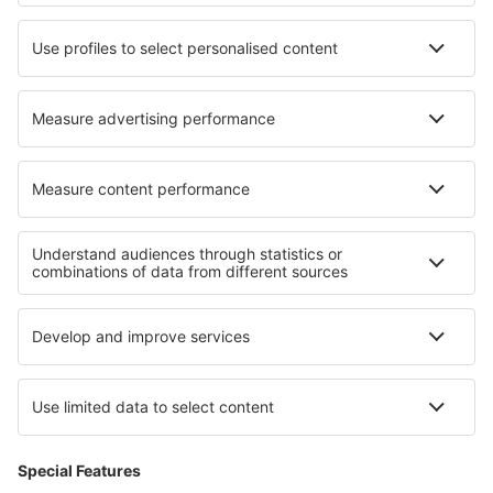
Hoteluri în Fort-Mahon-Plage
Hoteluri în Champniers
Cele mai bune hoteluri - regiuni
Hoteluri în Riviera Engleză
Hoteluri in Wales
Hoteluri în Southport
Hoteluri ȋn Anglia
Hoteluri ȋn Irlanda de Nord
Hoteluri în Parcul Național Bieszczadzki
Hoteluri in Central Transdanubia
Hoteluri în Davos Klosters
Hoteluri la Parcul Național Sequoia
Hoteluri in Marsa Alam Region