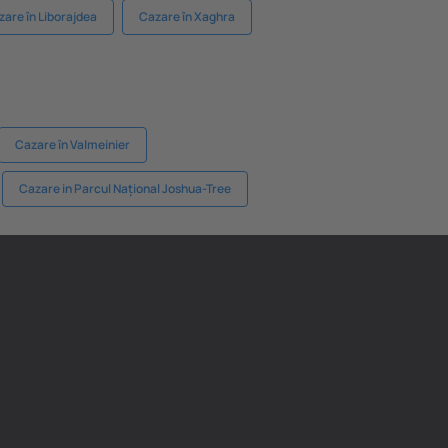
zare în Liborajdea
Cazare în Xaghra
Cazare în Valmeinier
Cazare in Parcul Național Joshua-Tree