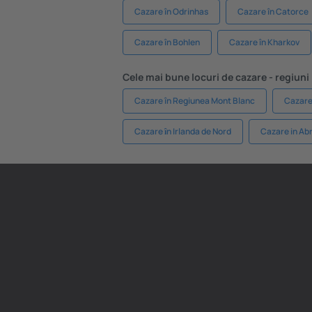
Cazare în Odrinhas
Cazare în Catorce
Cazare în Bohlen
Cazare în Kharkov
Cele mai bune locuri de cazare - regiuni
Cazare în Regiunea Mont Blanc
Cazare 
Cazare ȋn Irlanda de Nord
Cazare in Ab