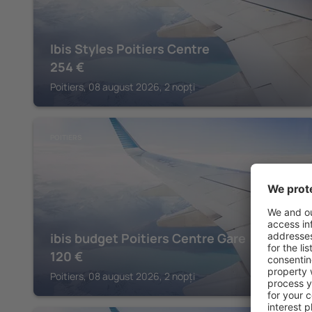
Ibis Styles Poitiers Centre
254
€
Poitiers, 08 august 2026, 2 nopți
POITIERS
ibis budget Poitiers Centre Gare
120
€
Poitiers, 08 august 2026, 2 nopți