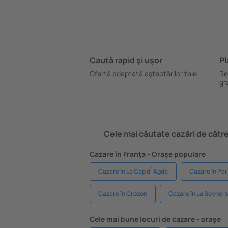
Caută rapid şi uşor
Pl
Ofertă adaptată aşteptărilor tale.
Re
gr
Cele mai căutate cazări de către 
Cazare în Franţa - Orașe populare
Cazare în Le Cap d`Agde
Cazare în Par
Cazare în Crozon
Cazare în La Seyne-
Cele mai bune locuri de cazare - orașe