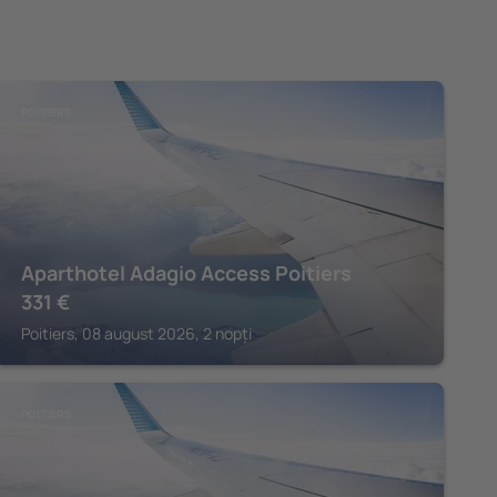
POITIERS
Aparthotel Adagio Access Poitiers
331
€
Poitiers, 08 august 2026, 2 nopți
POITIERS