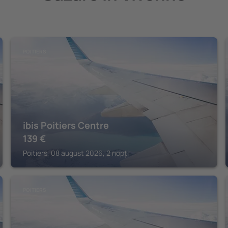
POITIERS
ibis Poitiers Centre
139
€
Poitiers, 08 august 2026, 2 nopți
POITIERS