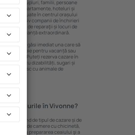
 persoană, cupluri, familii, persoane
i pot sta în apartamente, hoteluri și
e și sunt situate în centrul orașului
opiere, inclusiv companii de închirieri
ine, centre de reparaţii și locuri de
antează o vacanță extraordinară.
Vivonne, veţi găsi imediat una care să
t ce aveți nevoie pentru vacanță sau
nația aleasă. Puteți rezerva cazare în
persoanele cu dizabilități, sugari și
care călătoresc cu animale de
oferă hotelurile în Vivonne?
 Vivonne depind de tipul de cazare și de
pot beneficia de camere cu chicinetă,
ensile pentru prepararea ceaiului şi a