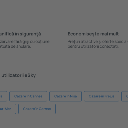
anifică ȋn siguranţă
Economiseşte mai mult
zervare fără griji cu opțiune
Prețuri atractive și oferte specia
atuită de anulare.
pentru utilizatorii conectați.
utilizatorii eSky
is
Cazare în Cannes
Cazare în Nisa
Cazare în Frejus
C
sur-Mer
Cazare în Carnac