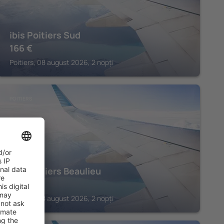
ibis Poitiers Sud
166
€
Poitiers, 08 august 2026, 2 nopți
POITIERS
ibis Poitiers Beaulieu
150
€
Poitiers, 08 august 2026, 2 nopți