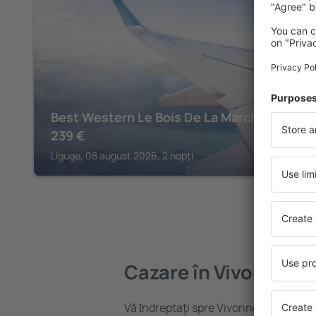
LIGUGE
Best Western Le Bois De La Marche
239
€
Liguge, 08 august 2026, 2 nopți
Cazare în Vivonne
Vă ȋndreptaţi spre Vivonne? Găsiți ca