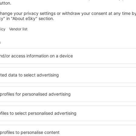
POITIERS
Au Chapon Fin
121
€
Poitiers, 08 august 2026, 2 nopți
Vedeţi mai multe oferte în Vivonne
Vivonne – cea 
zare pentru fiecare buget şi
Puteți alege dintr-o ofertă v