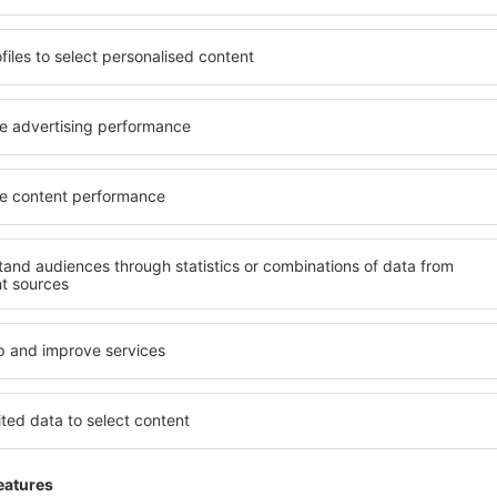
 de proprietăți spațioase,
proprietăți pentru o singură
facilități, precum și de
ȋn vârstă și grupuri. Oaspeţi
le în timpul unui city break.
pensiuni care oferă intimitat
 centrul orașului, lângă
Vivonne. Facilitățile din apr
i puțin populare. Acest lucru
auto, transport public, magaz
în funcție de nevoi și de
relaxare sau distracţie, gar
Dacă doriţi cazare de lux în 
reme, aveți garanţia că
se potrivească. Veți găsi to
axa, fără a fi nevoie să
călătoria de afaceri la desti
 unitate de cazare.
Vivonne cu facilități pentru 
 spre Vivonne și vă veţi
copii, precum și pentru cei 
companie.
vonne?
Ce fel de facilităţi 
olosind un motor de căutare.
Facilitățile proprietăţilor în
heck-in și check-out. După ce
numărul de stele. Oaspeții 
 de căutare va afișa
balcon, aer condiționat, ust