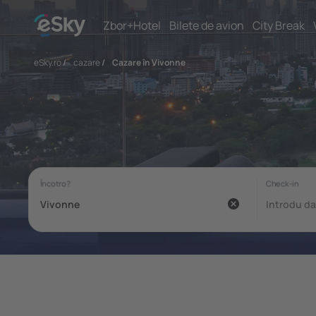
Zbor+Hotel
Bilete de avion
City Break
eSky.ro
/
cazare
/
Cazare în Vivonne