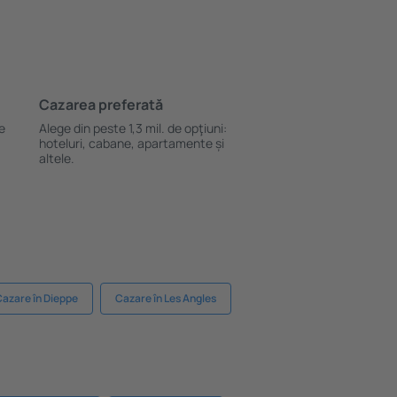
Cazarea preferată
le
Alege din peste 1,3 mil. de opţiuni:
hoteluri, cabane, apartamente și
altele.
azare în Dieppe
Cazare în Les Angles