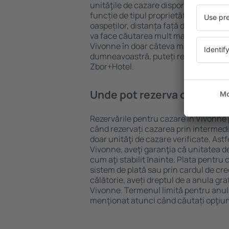
unităţile de cazare disponibile în Vivo
funcție de tipul proprietăţii, numărul 
oaspeților, distanța față de centru și
va face căutarea mult mai ușoară. Ast
Vivonne în doar câteva minute. În fun
dumneavoastră, puteți rezerva doar 
Zbor+Hotel.
Unde pot rezerva cazare în
Rezervările pentru cazare în Vivonne p
când rezervați cazarea prin intermediul
doar unităţi de cazare verificate. Astf
Vivonne, aveţi garanţia că unitatea d
cum aţi stabilit ȋnainte. Plata pentru
sistem de plată sau prin cardul de cre
călătorie, aveți dreptul de a anula gra
Vivonne. Termenul limită pentru anul
menţionat atunci când căutați opţiun