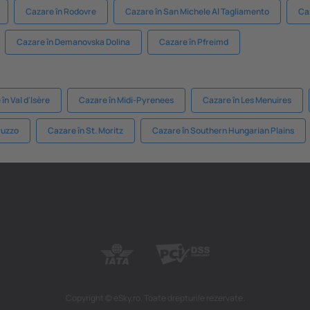
Cazare în Rodovre
Cazare în San Michele Al Tagliamento
Ca
Cazare în Demanovska Dolina
Cazare în Pfreimd
în Val d'Isère
Cazare în Midi-Pyrenees
Cazare în Les Menuires
ruzzo
Cazare în St. Moritz
Cazare în Southern Hungarian Plains
Copyright © eSky.ro. Toate drepturile rezervate.