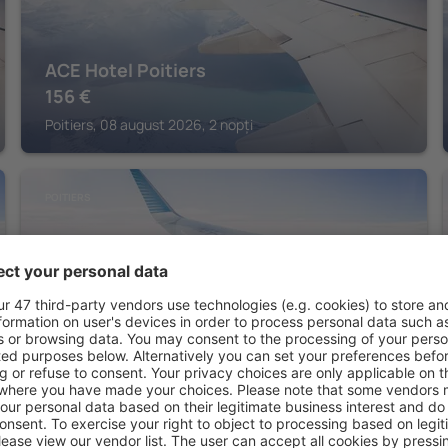
ACE Hotel Poitiers
156
€
Poitiers, 08 august 2026, 2 nopți
POITIERS
Green Hôtels Poitiers
167
€
Poitiers, 08 august 2026, 2 nopți