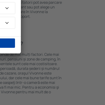
 internet. Vizitatorii pot avea parcare
ă la restaurant sau pot alege un
t rezerva cazare în Vivonne la
ort de la aeroport.
n Vivonne?
pinde de mai mulți factori. Cele mai
nuri, pensiuni și zone de camping, în
mentele sunt cele mai costisitoare.
 perioadă, durata șederii și numărul
 de cazare, oraşul Vivonne este
ului, dar cele mai bune tarife sunt în
e oaspeţi ȋntr-o cameră este mai
va fi mai mic. Pentru a economisi şi
n Vivonne pentru mai mult de o