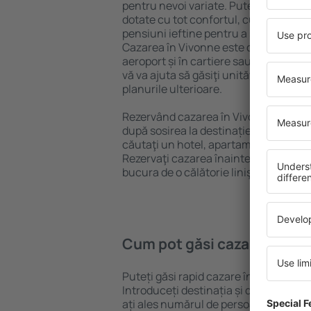
pentru nevoi variate. Puteți beneficia
dotate cu tot confortul, cu numeroase 
pensiuni ieftine pentru a sta câteva zi
Cazarea în Vivonne este disponibilă în
aeroport și în cartiere sau regiuni ma
vă va ajuta să găsiţi unităţi de cazare 
planurile ulterioare.
Rezervând cazarea în Vivonne mai dev
după sosirea la destinație vă puteţi rel
căutaţi un hotel, apartament sau altă
Rezervaţi cazarea înainte de călătoria
bucura de o călătorie liniştită.
Cum pot găsi cazare în Vi
Puteți găsi rapid cazare în Vivonne f
Introduceți destinația și datele de c
ați ales numărul de persoane, motorul