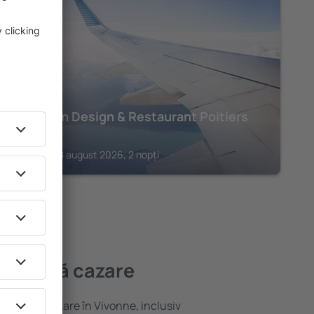
POITIERS
Hôtel Inn Design & Restaurant Poitiers
122
€
Poitiers, 08 august 2026, 2 nopți
mai bună cazare
ariată de cazare în Vivonne, inclusiv