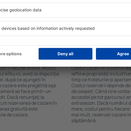
nne. Filtrarea rezultatelor în
cafelei, prosoape și acces la
de stele, evaluările
gratuită, pot comanda o mas
 opțiunea de anulare gratuită
hotel cu piscină. În plus, po
fel veți putea găsi cazare în
proprietăți care oferă transp
cție de nevoile
cazare sau un pachet
 Vivonne?
Cât costă cazarea î
ot fi făcute online. Atunci
Costul cazării în Vivonne de
 eSky.ro, aveţi la dispoziţie
ieftine proprietăți includ ha
el, după ce ajungeți în
timp ce hotelurile și aparta
e cazare este pregătită aşa
Costul rezervării depinde de
 cameră se face printr-un
de oaspeți. Când vine vorba
dit. Dacă renunţaţi la
accesibil pe tot parcursul an
tuit rezervarea de cazare în
extrasezon. Dacă numărul d
area gratuită este
mare, costul pentru fiecare 
ile de cazare.
mai mult, rezervați cazare î
săptămână.