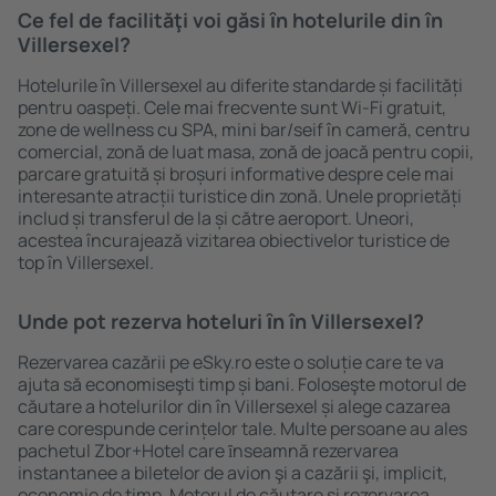
Ce fel de facilităţi voi găsi ȋn hotelurile din în
Villersexel?
Hotelurile în Villersexel au diferite standarde și facilități
pentru oaspeți. Cele mai frecvente sunt Wi-Fi gratuit,
zone de wellness cu SPA, mini bar/seif în cameră, centru
comercial, zonă de luat masa, zonă de joacă pentru copii,
parcare gratuită și broșuri informative despre cele mai
interesante atracții turistice din zonă. Unele proprietăți
includ și transferul de la și către aeroport. Uneori,
acestea încurajează vizitarea obiectivelor turistice de
top în Villersexel.
Unde pot rezerva hoteluri ȋn în Villersexel?
Rezervarea cazării pe eSky.ro este o soluție care te va
ajuta să economiseşti timp și bani. Foloseşte motorul de
căutare a hotelurilor din în Villersexel și alege cazarea
care corespunde cerințelor tale. Multe persoane au ales
pachetul Zbor+Hotel care ȋnseamnă rezervarea
instantanee a biletelor de avion şi a cazării şi, implicit,
economie de timp. Motorul de căutare și rezervarea