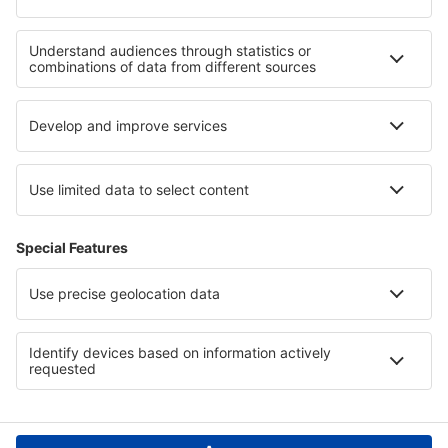
Hoteluri în Val Cenis
Hoteluri in Alpii Francezi
Hoteluri în Burgundia
Hoteluri în Bretania
Hoteluri în Valea Loirei
Hoteluri în Florida Keys
Hoteluri in Chiang Mai
Hoteluri in Southeastern Anatolia
Hoteluri in Attica
Hoteluri in Pennsylvania