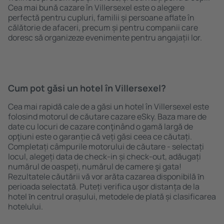
Cea mai bună cazare în Villersexel este o alegere
perfectă pentru cupluri, familii și persoane aflate în
călătorie de afaceri, precum și pentru companii care
doresc să organizeze evenimente pentru angajații lor.
Cum pot găsi un hotel în Villersexel?
Cea mai rapidă cale de a găsi un hotel în Villersexel este
folosind motorul de căutare cazare eSky. Baza mare de
date cu locuri de cazare conţinând o gamă largă de
opţiuni este o garanție că veți găsi ceea ce căutați.
Completați câmpurile motorului de căutare - selectați
locul, alegeți data de check-in și check-out, adăugați
numărul de oaspeți, numărul de camere şi gata!
Rezultatele căutării vă vor arăta cazarea disponibilă ȋn
perioada selectată. Puteți verifica uşor distanța de la
hotel ȋn centrul orașului, metodele de plată și clasificarea
hotelului.