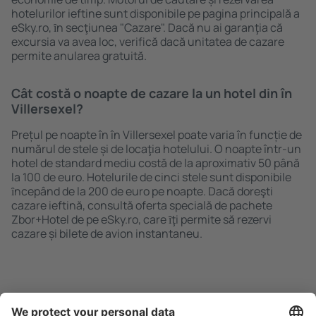
hotelurilor ieftine sunt disponibile pe pagina principală a
eSky.ro, ȋn secţiunea "Cazare". Dacă nu ai garanţia că
excursia va avea loc, verifică dacă unitatea de cazare
permite anularea gratuită.
Cât costă o noapte de cazare la un hotel din în
Villersexel?
Prețul pe noapte în în Villersexel poate varia în funcție de
numărul de stele și de locaţia hotelului. O noapte într-un
hotel de standard mediu costă de la aproximativ 50 până
la 100 de euro. Hotelurile de cinci stele sunt disponibile
ȋncepând de la 200 de euro pe noapte. Dacă doreşti
cazare ieftină, consultă oferta specială de pachete
Zbor+Hotel de pe eSky.ro, care ȋţi permite să rezervi
cazare și bilete de avion instantaneu.
Caută rapid şi uşor