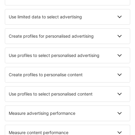
Hoteluri în Nisa
Hoteluri în Cannes
Hoteluri în Paris
Hoteluri în Le Cap d`Agde
Hoteluri în Frejus
Hoteluri în Saint-Jean-de-Monts
Hoteluri în Arles
Hoteluri în Lille
Hoteluri în Megeve
Hoteluri în Carnac
Cele mai bune hoteluri - orașe
Hoteluri în Rustigazzo
Hoteluri în Pāvilosta
Hoteluri în Casavieja
Hoteluri în Tetbury
Hoteluri în Amieira
Hoteluri în Owińska
Hoteluri în Predazzo
Hoteluri în Cookham
Hoteluri în Ulm
Hoteluri în Gignod
Cele mai bune hoteluri - regiuni