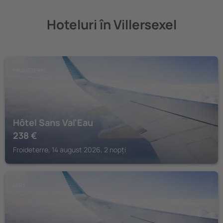
Hoteluri în Villersexel
FROIDETERRE
Hôtel Sans Val'Eau
238
€
Froideterre, 14 august 2026, 2 nopți
LURE