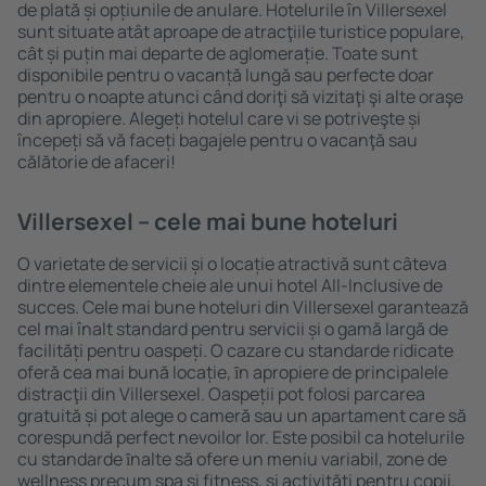
de plată și opțiunile de anulare. Hotelurile în Villersexel
sunt situate atât aproape de atracţiile turistice populare,
cât și puțin mai departe de aglomerație. Toate sunt
disponibile pentru o vacanță lungă sau perfecte doar
pentru o noapte atunci când doriţi să vizitaţi şi alte oraşe
din apropiere. Alegeți hotelul care vi se potriveşte și
începeți să vă faceți bagajele pentru o vacanţă sau
călătorie de afaceri!
Villersexel – cele mai bune hoteluri
O varietate de servicii și o locație atractivă sunt câteva
dintre elementele cheie ale unui hotel All-Inclusive de
succes. Cele mai bune hoteluri din Villersexel garantează
cel mai înalt standard pentru servicii și o gamă largă de
facilități pentru oaspeți. O cazare cu standarde ridicate
oferă cea mai bună locație, ȋn apropiere de principalele
distracţii din Villersexel. Oaspeții pot folosi parcarea
gratuită și pot alege o cameră sau un apartament care să
corespundă perfect nevoilor lor. Este posibil ca hotelurile
cu standarde ȋnalte să ofere un meniu variabil, zone de
wellness precum spa și fitness, și activități pentru copii.