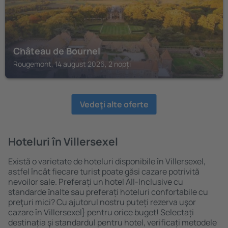
Château de Bournel
Rougemont, 14 august 2026, 2 nopți
Vedeţi alte oferte
Hoteluri în Villersexel
Există o varietate de hoteluri disponibile în Villersexel,
astfel încât fiecare turist poate găsi cazare potrivită
nevoilor sale. Preferați un hotel All-Inclusive cu
standarde ȋnalte sau preferați hoteluri confortabile cu
preţuri mici? Cu ajutorul nostru puteți rezerva uşor
cazare în Villersexel} pentru orice buget! Selectați
destinația şi standardul pentru hotel, verificați metodele