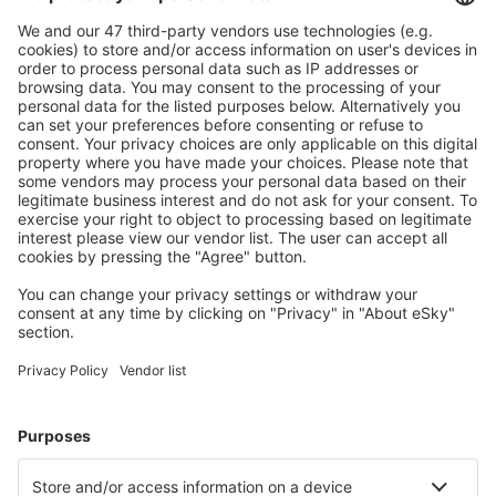
Ofertă adaptată aşteptărilor tale.
Planifică ȋn siguranţă
Rezervare fără griji cu opțiune gratuită de anulare.
Economiseşte mai mult
Prețuri atractive și oferte speciale pentru utilizatorii
conectați.
Cazarea preferată
Alege din peste 1,3 mil. de opţiuni: hoteluri, cabane,
apartamente și altele.
Cele mai căutate hoteluri de către utilizatorii eSky
Hoteluri în Franţa - Orașe populare