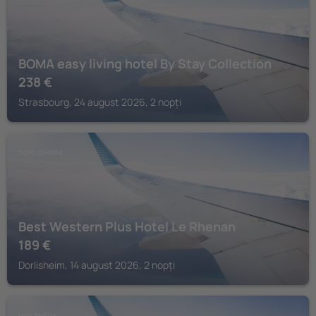
BOMA easy living hotel By Stay Collection
238
€
Strasbourg, 24 august 2026, 2 nopți
DORLISHEIM
Best Western Plus Hotel Le Rhenan
189
€
Dorlisheim, 14 august 2026, 2 nopți
MOLSHEIM