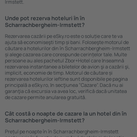
Irmstett.
Unde pot rezerva hoteluri ȋn în
Scharrachbergheim-Irmstett?
Rezervarea cazării pe eSky.ro este o soluție care te va
ajuta să economiseşti timp și bani. Foloseşte motorul de
căutare a hotelurilor din în Scharrachbergheim-Irmstett
și alege cazarea care corespunde cerințelor tale. Multe
persoane au ales pachetul Zbor+Hotel care ȋnseamnă
rezervarea instantanee a biletelor de avion şi a cazării şi,
implicit, economie de timp. Motorul de căutare și
rezervarea hotelurilor ieftine sunt disponibile pe pagina
principală a eSky.ro, ȋn secţiunea "Cazare". Dacă nu ai
garanţia că excursia va avea loc, verifică dacă unitatea
de cazare permite anularea gratuită.
Cât costă o noapte de cazare la un hotel din în
Scharrachbergheim-Irmstett?
Prețul pe noapte în în Scharrachbergheim-Irmstett