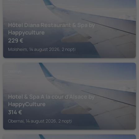
Hôtel Diana Restaurant & Spa by
Happyculture
229
€
Molsheim, 14 august 2026, 2 nopți
OBERNAI
Hotel & Spa A la cour d'Alsace by
HappyCulture
314
€
Obernai, 14 august 2026, 2 nopți