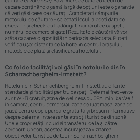
căutare cazare eSky. Baza mare de date cu locuri de
cazare conţinând o gamă largă de opţiuni este o garanție
că veți găsi ceea ce căutați. Completați câmpurile
motorului de căutare - selectați locul, alegeți data de
check-in și check-out, adăugați numărul de oaspeți,
numărul de camere şi gata! Rezultatele căutării vă vor
arăta cazarea disponibilă ȋn perioada selectată. Puteți
verifica uşor distanța de la hotel ȋn centrul orașului,
metodele de plată și clasificarea hotelului.
Ce fel de facilităţi voi găsi ȋn hotelurile din în
Scharrachbergheim-Irmstett?
Hotelurile în Scharrachbergheim-Irmstett au diferite
standarde și facilități pentru oaspeți. Cele mai frecvente
sunt Wi-Fi gratuit, zone de wellness cu SPA, mini bar/seif
în cameră, centru comercial, zonă de luat masa, zonă de
joacă pentru copii, parcare gratuită și broșuri informative
despre cele mai interesante atracții turistice din zonă.
Unele proprietăți includ și transferul de la și către
aeroport. Uneori, acestea încurajează vizitarea
obiectivelor turistice de top în Scharrachbergheim-