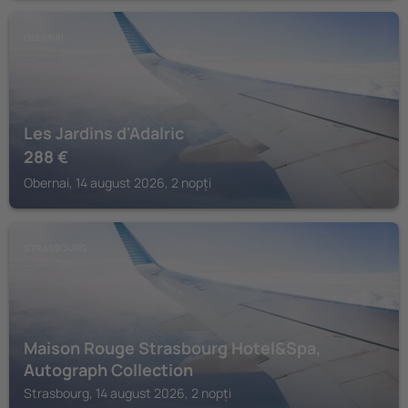
OBERNAI
Les Jardins d'Adalric
288
€
Obernai, 14 august 2026, 2 nopți
STRASBOURG
Maison Rouge Strasbourg Hotel&Spa,
Autograph Collection
Strasbourg, 14 august 2026, 2 nopți