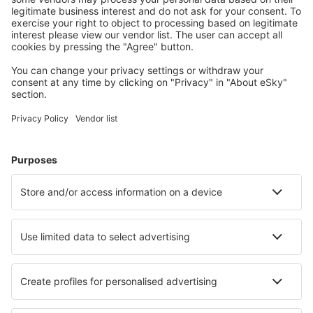
Cazarea preferată
Alege din peste 1,3 mil. de opţiuni: hoteluri, cabane,
apartamente și altele.
Cele mai căutate hoteluri de către utilizatorii eSky
Hoteluri în Franţa - Orașe populare
Hoteluri în Le Cap d`Agde
Hoteluri în Frejus
Hoteluri în Nisa
Hoteluri în Paris
Hoteluri în Cannes
Hoteluri în Aime
Hoteluri în La Rochelle
Hoteluri în Arcachon
Hoteluri în Menton
Hoteluri în Trouville-sur-Mer