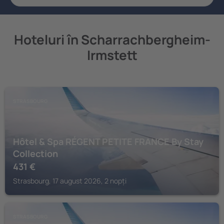
Hoteluri în Scharrachbergheim-
Irmstett
STRASBOURG
Hôtel & Spa RÉGENT PETITE FRANCE By Stay
Collection
431
€
Strasbourg, 17 august 2026, 2 nopți
STRASBOURG