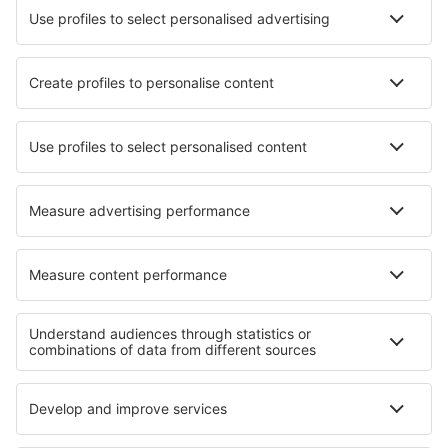
Cele mai bune hoteluri - orașe
Hoteluri în New Alresford
Hoteluri în Aguadilla
Hoteluri în Vanse
Hoteluri în Kessel
Hoteluri în Rybinsk
Hoteluri în Llantrisant
Hoteluri în San Lorenzon in Banale
Hoteluri în Takachiho
Hoteluri în Ellesmere
Hoteluri în Huerta de Vero
Cele mai bune hoteluri - regiuni
Hoteluri în Bretania
Hoteluri în Valea Loirei
Hoteluri în Champagne
Hoteluri în Corsica
Hoteluri în Arc
Hoteluri in Parcul Național Zion
Hoteluri în Dachstein
Hoteluri in Kiustendil