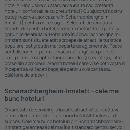
hotel All-Inclusive cu standarde ȋnalte sau preferați
hoteluri confortabile cu preţuri mici? Cu ajutorul nostru
puteți rezerva uşor cazare în Scharrachbergheim-
Irmstett} pentru orice buget! Selectați destinația şi
standardul pentru hotel, verificați metodele de plată și
opțiunile de anulare. Hotelurile în Scharrachbergheim-
Irmstett sunt situate atât aproape de atracţiile turistice
populare, cât și puțin mai departe de aglomerație. Toate
sunt disponibile pentru o vacanță lungă sau perfecte
doar pentru o noapte atunci când doriţi să vizitaţi şi alte
oraşe din apropiere. Alegeți hotelul care vi se potriveşte și
începeți să vă faceți bagajele pentru o vacanţă sau
călătorie de afaceri!
Scharrachbergheim-Irmstett – cele mai
bune hoteluri
O varietate de servicii și o locație atractivă sunt câteva
dintre elementele cheie ale unui hotel All-Inclusive de
succes. Cele mai bune hoteluri din Scharrachbergheim-
Irmstett garantează cel mai înalt standard pentru servicii