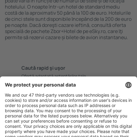
poate varia în funcție de numărul de stele și de locaţia
hotelului. O noapte într-un hotel de standard mediu
costă de la aproximativ 50 până la 100 de euro. Hotelurile
de cinci stele sunt disponibile ȋncepând de la 200 de euro
pe noapte. Dacă doreşti cazare ieftină, consultă oferta
specială de pachete Zbor+Hotel de pe eSky.ro, care ȋţi
permite să rezervi cazare și bilete de avion instantaneu.
Caută rapid şi uşor
Ofertă adaptată aşteptărilor tale.
Planifică ȋn siguranţă
Rezervare fără griji cu opțiune gratuită de anulare.
Economiseşte mai mult
Prețuri atractive și oferte speciale pentru utilizatorii
conectați.