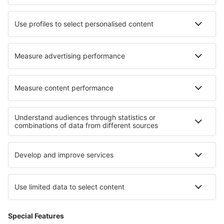
Hoteluri în Kefalari
Hoteluri în Sadıkbey
Hoteluri în Mazán
Hoteluri în Save
Cele mai bune hoteluri - regiuni
Hoteluri in Alpii Francezi
Hoteluri în regiunea Rivierei Franceze
Hoteluri în Regiunea Mont Blanc
Hoteluri în Arc
Hoteluri în Meribel-les-Allues
Hoteluri în Nariño
Hoteluri in Loveci
Hoteluri pe Insula Man
Hoteluri in Oregon
Hoteluri pe Plaja Diani