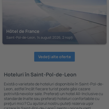
Hôtel de France
Saint-Pol-de-Leon, 14 august 2026, 2 nopți
Vedeţi alte oferte
Hoteluri în Saint-Pol-de-Leon
Există o varietate de hoteluri disponibile în Saint-Pol-de-
Leon, astfel încât fiecare turist poate găsi cazare
potrivită nevoilor sale. Preferați un hotel All-Inclusive cu
standarde ȋnalte sau preferați hoteluri confortabile cu
preţuri mici? Cu ajutorul nostru puteți rezerva uşor
cazare în Saint-Pol-de-Leon} pentru orice buget!