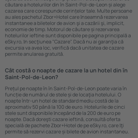
căutare a hotelurilor din în Saint-Pol-de-Leon și alege
cazarea care corespunde cerințelor tale. Multe persoane
au ales pachetul Zbor+Hotel care ȋnseamnă rezervarea
instantanee a biletelor de avion şi a cazării şi, implicit,
economie de timp. Motorul de căutare și rezervarea
hotelurilor ieftine sunt disponibile pe pagina principală a
eSky.ro, ȋn secţiunea "Cazare". Dacă nu ai garanţia că
excursia va avea loc, verifică dacă unitatea de cazare
permite anularea gratuită.
Cât costă o noapte de cazare la un hotel din în
Saint-Pol-de-Leon?
Prețul pe noapte în în Saint-Pol-de-Leon poate varia în
funcție de numărul de stele și de locaţia hotelului. O
noapte într-un hotel de standard mediu costă de la
aproximativ 50 până la 100 de euro. Hotelurile de cinci
stele sunt disponibile ȋncepând de la 200 de euro pe
noapte. Dacă doreşti cazare ieftină, consultă oferta
specială de pachete Zbor+Hotel de pe eSky.ro, care ȋţi
permite să rezervi cazare și bilete de avion instantaneu.