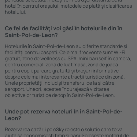
hotel ȋn centrul orașului, metodele de plată și clasificarea
hotelului.
Ce fel de facilităţi voi găsi ȋn hotelurile din în
Saint-Pol-de-Leon?
Hotelurile în Saint-Pol-de-Leon au diferite standarde și
facilități pentru oaspeți. Cele mai frecvente sunt Wi-Fi
gratuit, zone de wellness cu SPA, mini bar/seif în cameră,
centru comercial, zonă de luat masa, zonă de joacă
pentru copii, parcare gratuită și broșuri informative
despre cele mai interesante atracții turistice din zonă.
Unele proprietăți includ și transferul de la și către
aeroport. Uneori, acestea încurajează vizitarea
obiectivelor turistice de top în Saint-Pol-de-Leon.
Unde pot rezerva hoteluri ȋn în Saint-Pol-de-
Leon?
Rezervarea cazării pe eSky.ro este o soluție care te va
ajuta să economiseşti timp și bani. Foloseşte motorul de