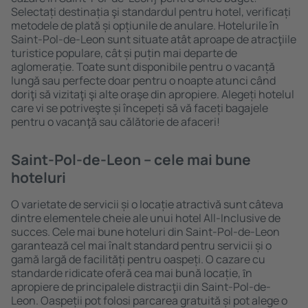
Selectați destinația şi standardul pentru hotel, verificați
metodele de plată și opțiunile de anulare. Hotelurile în
Saint-Pol-de-Leon sunt situate atât aproape de atracţiile
turistice populare, cât și puțin mai departe de
aglomerație. Toate sunt disponibile pentru o vacanță
lungă sau perfecte doar pentru o noapte atunci când
doriţi să vizitaţi şi alte oraşe din apropiere. Alegeți hotelul
care vi se potriveşte și începeți să vă faceți bagajele
pentru o vacanţă sau călătorie de afaceri!
Saint-Pol-de-Leon – cele mai bune
hoteluri
O varietate de servicii și o locație atractivă sunt câteva
dintre elementele cheie ale unui hotel All-Inclusive de
succes. Cele mai bune hoteluri din Saint-Pol-de-Leon
garantează cel mai înalt standard pentru servicii și o
gamă largă de facilități pentru oaspeți. O cazare cu
standarde ridicate oferă cea mai bună locație, ȋn
apropiere de principalele distracţii din Saint-Pol-de-
Leon. Oaspeții pot folosi parcarea gratuită și pot alege o