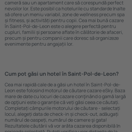
cameră sau un apartament care să corespundă perfect
nevoilor lor. Este posibil ca hotelurile cu standarde ȋnalte
să ofere un meniu variabil, zone de wellness precum spa
și fitness, și activități pentru copii. Cea mai bună cazare
în Saint-Pol-de-Leon este o alegere perfectă pentru
cupluri, familii și persoane aflate în călătorie de afaceri,
precum și pentru companii care doresc să organizeze
evenimente pentru angajații lor.
Cum pot găsi un hotel în Saint-Pol-de-Leon?
Cea mai rapidă cale de a găsi un hotel în Saint-Pol-de-
Leon este folosind motorul de căutare cazare eSky. Baza
mare de date cu locuri de cazare conţinând o gamă largă
de opţiuni este o garanție că veți găsi ceea ce căutați.
Completați câmpurile motorului de căutare - selectați
locul, alegeți data de check-in și check-out, adăugați
numărul de oaspeți, numărul de camere şi gata!
Rezultatele căutării vă vor arăta cazarea disponibilă ȋn
perioada selectată. Puteți verifica uşor distanța de la