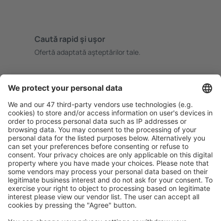
Caută rapid şi uşor
Ofertă adaptată aşteptărilor tale.
Planifică ȋn siguranţă
Rezervare fără griji cu opțiune gratuită de anulare.
Economiseşte mai mult
Prețuri atractive și oferte speciale pentru utilizatorii
conectați.
Cazarea preferată
Alege din peste 1,3 mil. de opţiuni: hoteluri, cabane,
apartamente și altele.