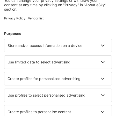
Cele mai căutate hoteluri de către utilizatorii eSky
Hoteluri în Franţa - Orașe populare
Hoteluri în Le Cap d`Agde
Hoteluri în Cannes
Hoteluri în Nisa
Hoteluri în Frejus
Hoteluri în Paris
Hoteluri în Montpellier
Hoteluri în Le Touquet Paris Plage
Hoteluri în Besse-et-Saint-Anastaise
Hoteluri în Capbreton
Hoteluri în Gruissan
Cele mai bune hoteluri - orașe
Hoteluri în Cavriana
Hoteluri în Sarentino
Hoteluri în Dombas
Hoteluri în Basse-Pointe
Hoteluri în Changjiazhuang
Hoteluri în Ehrenberg