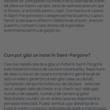
nevoilor lor. Este posibil ca hotelurile cu standarde ȋnalte
să ofere un meniu variabil, zone de wellness precum spa
și fitness, și activități pentru copii. Cea mai bună cazare
în Saint-Pargoire este o alegere perfectă pentru cupluri,
familii și persoane aflate în călătorie de afaceri, precum
și pentru companii care doresc să organizeze
evenimente pentru angajații lor.
Cum pot găsi un hotel în Saint-Pargoire?
Cea mai rapidă cale de a găsi un hotel în Saint-Pargoire
este folosind motorul de căutare cazare eSky. Baza mare
de date cu locuri de cazare conţinând o gamă largă de
opţiuni este o garanție că veți găsi ceea ce căutați.
Completați câmpurile motorului de căutare - selectați
locul, alegeți data de check-in și check-out, adăugați
numărul de oaspeți, numărul de camere şi gata!
Rezultatele căutării vă vor arăta cazarea disponibilă ȋn
perioada selectată. Puteți verifica uşor distanța de la
hotel ȋn centrul orașului, metodele de plată și clasificarea