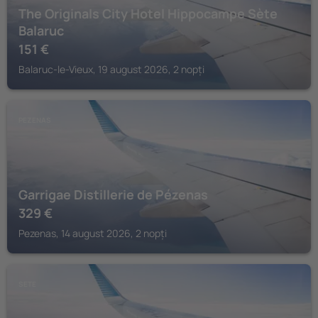
The Originals City Hotel Hippocampe Sète
Balaruc
151
€
Balaruc-le-Vieux, 19 august 2026, 2 nopți
PEZENAS
Garrigae Distillerie de Pézenas
329
€
Pezenas, 14 august 2026, 2 nopți
SETE