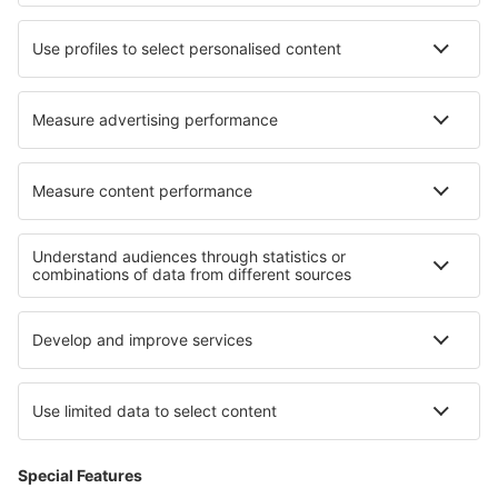
Hoteluri Ramallah
Hoteluri în Merine Di Lizzanello
Cele mai bune hoteluri - regiuni
Hoteluri în Tignes
Hoteluri în regiunea Rivierei Franceze
Hoteluri în Picardy
Hoteluri în Corsica
Hoteluri în Provence-Alpes-Cote d'Azur
Hoteluri in Los Padres National Forest
Hoteluri in Karongwe Game Reserve
Hoteluri in Regiunea Maule
Hoteluri in Upper Povazie
Hoteluri in Arizona