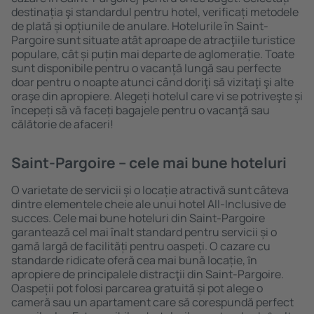
destinația şi standardul pentru hotel, verificați metodele
de plată și opțiunile de anulare. Hotelurile în Saint-
Pargoire sunt situate atât aproape de atracţiile turistice
populare, cât și puțin mai departe de aglomerație. Toate
sunt disponibile pentru o vacanță lungă sau perfecte
doar pentru o noapte atunci când doriţi să vizitaţi şi alte
oraşe din apropiere. Alegeți hotelul care vi se potriveşte și
începeți să vă faceți bagajele pentru o vacanţă sau
călătorie de afaceri!
Saint-Pargoire – cele mai bune hoteluri
O varietate de servicii și o locație atractivă sunt câteva
dintre elementele cheie ale unui hotel All-Inclusive de
succes. Cele mai bune hoteluri din Saint-Pargoire
garantează cel mai înalt standard pentru servicii și o
gamă largă de facilități pentru oaspeți. O cazare cu
standarde ridicate oferă cea mai bună locație, ȋn
apropiere de principalele distracţii din Saint-Pargoire.
Oaspeții pot folosi parcarea gratuită și pot alege o
cameră sau un apartament care să corespundă perfect