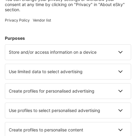
Hoteluri în Franţa - Orașe populare
Hoteluri în Frejus
Hoteluri în Paris
Hoteluri în Le Cap d`Agde
Hoteluri în Nisa
Hoteluri în Cannes
Hoteluri în Balaruc-les-Bains
Hoteluri în Sarlat-la-Caneda
Hoteluri în Arâches
Hoteluri în Le Havre
Hoteluri în Mimizan
Cele mai bune hoteluri - orașe
Hoteluri în Korba
Hoteluri în Williamston
Hoteluri în Travers
Hoteluri în Gefrees
Hoteluri în Meppershall
Hoteluri în Oracabessa
Hoteluri New Dailly
Hoteluri în Sharona