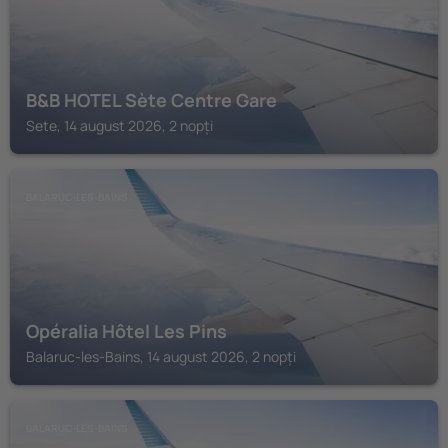
B&B HOTEL Sète Centre Gare
Sete, 14 august 2026, 2 nopți
BALARUC-LES-BAINS
Opéralia Hôtel Les Pins
Balaruc-les-Bains, 14 august 2026, 2 nopți
BALARUC-LES-BAINS