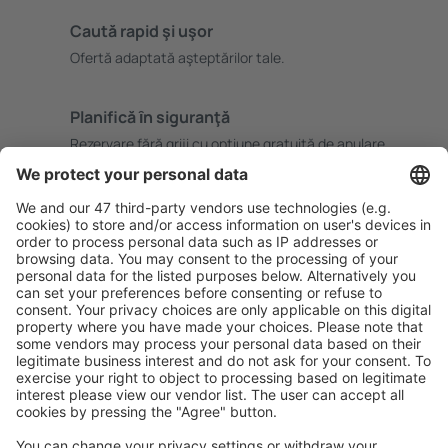
Caută rapid şi uşor
Ofertă adaptată aşteptărilor tale.
Planifică ȋn siguranţă
Rezervare fără griji cu opțiune gratuită de anulare.
Economiseşte mai mult
Prețuri atractive și oferte speciale pentru utilizatorii
conectați.
Cazarea preferată
Alege din peste 1,3 mil. de opţiuni: hoteluri, cabane,
apartamente și altele.
Cele mai căutate hoteluri de către utilizatorii eSky