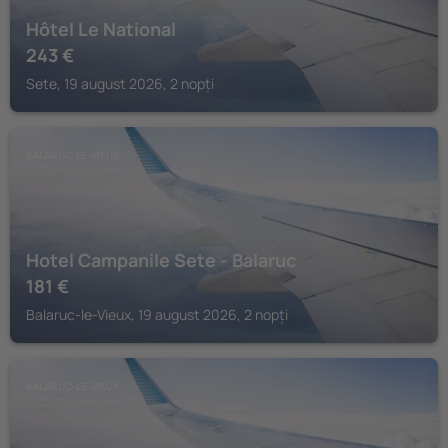
Hôtel Le National
243
€
Sete, 19 august 2026, 2 nopți
BALARUC-LE-VIEUX
Hotel Campanile Sete - Balaruc
181
€
Balaruc-le-Vieux, 19 august 2026, 2 nopți
BALARUC-LE-VIEUX