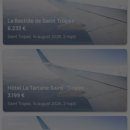
La Bastide de Saint Tropez
6.233
€
Saint Tropez, 14 august 2026, 2 nopți
SAINT TROPEZ
Hôtel La Tartane Saint -Tropez
3.199
€
Saint Tropez, 14 august 2026, 2 nopți
SAINT TROPEZ