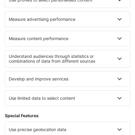
Hoteluri în Falling Waters
Cele mai bune hoteluri - regiuni
Hoteluri în Lorraine
Hoteluri în regiunea Lacului Geneva
Hoteluri în Val d'Isère
Hoteluri în Les Menuires
Hoteluri în Midi-Pyrenees
Hoteluri in Principatul Asturia
Hoteluri în Parcul Național Rodna
Hoteluri in Cantonul Split-Dalmaţia
Hoteluri în Qatar
Hoteluri în Livigno