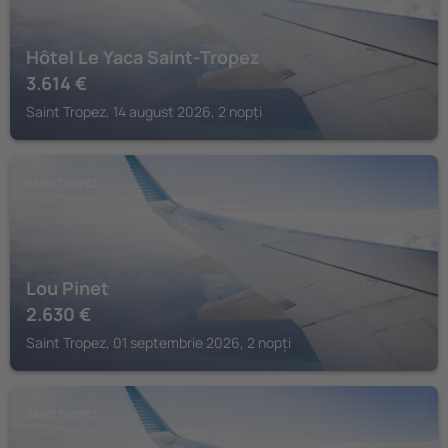
Hôtel Le Yaca Saint-Tropez
3.614
€
Saint Tropez, 14 august 2026, 2 nopți
SAINT TROPEZ
Lou Pinet
2.630
€
Saint Tropez, 01 septembrie 2026, 2 nopți
SAINT TROPEZ