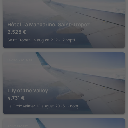
Hôtel La Mandarine, Saint-Tropez
2.528
€
Saint Tropez, 14 august 2026, 2 nopți
LA CROIX VALMER
Lily of the Valley
4.731
€
La Croix Valmer, 14 august 2026, 2 nopți
SAINT TROPEZ