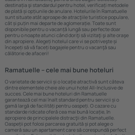
destinația şi standardul pentru hotel, verificați metodele
de plată și opțiunile de anulare. Hotelurile în Ramatuelle
sunt situate atât aproape de atracţiile turistice populare,
cât și puțin mai departe de aglomerație. Toate sunt
disponibile pentru o vacanță lungă sau perfecte doar
pentru o noapte atunci când doriţi să vizitaţi şi alte oraşe
din apropiere. Alegeți hotelul care vi se potriveşte și
începeți să vă faceți bagajele pentru o vacanţă sau
călătorie de afaceri!
Ramatuelle – cele mai bune hoteluri
O varietate de servicii și o locație atractivă sunt câteva
dintre elementele cheie ale unui hotel All-Inclusive de
succes. Cele mai bune hoteluri din Ramatuelle
garantează cel mai înalt standard pentru servicii și o
gamă largă de facilități pentru oaspeți. O cazare cu
standarde ridicate oferă cea mai bună locație, ȋn
apropiere de principalele distracţii din Ramatuelle.
Oaspeții pot folosi parcarea gratuită și pot alege o
cameră sau un apartament care să corespundă perfect