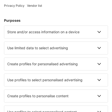
Hoteluri în Franţa - Orașe populare
Hoteluri în Frejus
Hoteluri în Paris
Hoteluri în Le Cap d`Agde
Hoteluri în Cannes
Hoteluri în Nisa
Hoteluri în La Ciotat
Hoteluri în Amelie-les-Bains-Palalda
Hoteluri în Valras-Plage
Hoteluri în La Clusaz
Hoteluri în Capbreton
Cele mai bune hoteluri - orașe
Hoteluri în Easingwold
Hoteluri în Amelia
Hoteluri Gaimersheim
Hoteluri în Acquarica
Hoteluri în Tianyazhen
Hoteluri în Ankaran
Hoteluri în Vista
Hoteluri în Ufford
Hoteluri în Adrasan