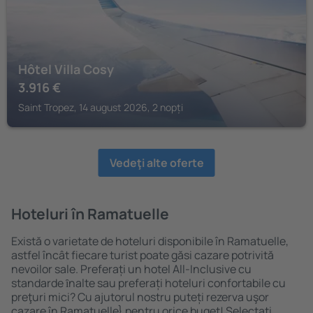
Hôtel Villa Cosy
3.916
€
Saint Tropez, 14 august 2026, 2 nopți
Vedeţi alte oferte
Hoteluri în Ramatuelle
Există o varietate de hoteluri disponibile în Ramatuelle,
astfel încât fiecare turist poate găsi cazare potrivită
nevoilor sale. Preferați un hotel All-Inclusive cu
standarde ȋnalte sau preferați hoteluri confortabile cu
preţuri mici? Cu ajutorul nostru puteți rezerva uşor
cazare în Ramatuelle} pentru orice buget! Selectați