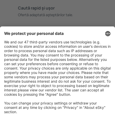
Caută rapid şi uşor
Ofertă adaptată aşteptărilor tale.
Planifică ȋn siguranţă
Rezervare fără griji cu opțiune gratuită de anulare.
Economiseşte mai mult
Prețuri atractive și oferte speciale pentru utilizatorii
conectați.
Cazarea preferată
Alege din peste 1,3 mil. de opţiuni: hoteluri, cabane,
apartamente și altele.
Cele mai căutate hoteluri de către utilizatorii eSky