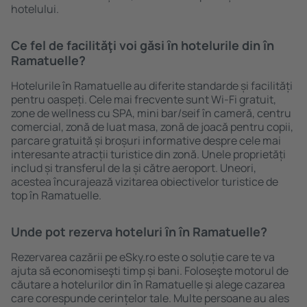
hotelului.
Ce fel de facilităţi voi găsi ȋn hotelurile din în
Ramatuelle?
Hotelurile în Ramatuelle au diferite standarde și facilități
pentru oaspeți. Cele mai frecvente sunt Wi-Fi gratuit,
zone de wellness cu SPA, mini bar/seif în cameră, centru
comercial, zonă de luat masa, zonă de joacă pentru copii,
parcare gratuită și broșuri informative despre cele mai
interesante atracții turistice din zonă. Unele proprietăți
includ și transferul de la și către aeroport. Uneori,
acestea încurajează vizitarea obiectivelor turistice de
top în Ramatuelle.
Unde pot rezerva hoteluri ȋn în Ramatuelle?
Rezervarea cazării pe eSky.ro este o soluție care te va
ajuta să economiseşti timp și bani. Foloseşte motorul de
căutare a hotelurilor din în Ramatuelle și alege cazarea
care corespunde cerințelor tale. Multe persoane au ales