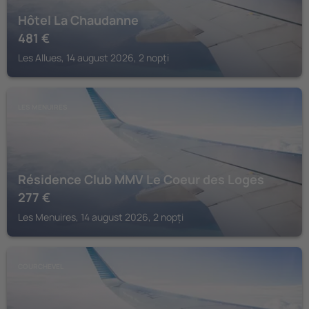
Hôtel La Chaudanne
481
€
Les Allues, 14 august 2026, 2 nopți
LES MENUIRES
Résidence Club MMV Le Coeur des Loges
277
€
Les Menuires, 14 august 2026, 2 nopți
COURCHEVEL