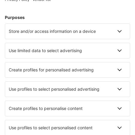
Cazare în Paris
Cazare în Frejus
Cazare în Le Cap d`Agde
Cazare în Nisa
Cazare în Cannes
Cazare în Montpellier
Cazare în La Seyne-sur-Mer
Cazare în Saint-Martin-de-Belleville
Cazare în Morillon
Cazare în Biscarrosse
Cele mai bune locuri de cazare - orașe
Cazare în Chełmża
Cazare în El Rompido
Cazare în Albares
Cazare în Kuejczou
Cazare în Villanueva
Cazare în Verona