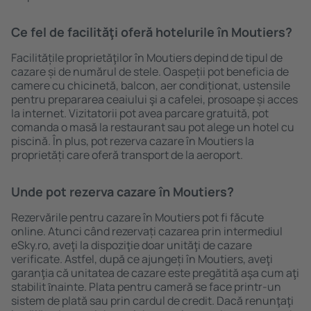
Ce fel de facilităţi oferă hotelurile în Moutiers?
Facilitățile proprietăţilor în Moutiers depind de tipul de
cazare și de numărul de stele. Oaspeții pot beneficia de
camere cu chicinetă, balcon, aer condiționat, ustensile
pentru prepararea ceaiului şi a cafelei, prosoape și acces
la internet. Vizitatorii pot avea parcare gratuită, pot
comanda o masă la restaurant sau pot alege un hotel cu
piscină. În plus, pot rezerva cazare în Moutiers la
proprietăți care oferă transport de la aeroport.
Unde pot rezerva cazare în Moutiers?
Rezervările pentru cazare în Moutiers pot fi făcute
online. Atunci când rezervați cazarea prin intermediul
eSky.ro, aveţi la dispoziţie doar unităţi de cazare
verificate. Astfel, după ce ajungeți în Moutiers, aveţi
garanţia că unitatea de cazare este pregătită aşa cum aţi
stabilit ȋnainte. Plata pentru cameră se face printr-un
sistem de plată sau prin cardul de credit. Dacă renunţaţi