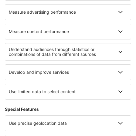
Cazare în Horumersiel
Cazare în Dillenburg
Cazare în El Salto
Cazare în Milagros
Cele mai bune locuri de cazare - regiuni
Cazare în Corsica
Cazare în Valmeinier
Cazare în Les Menuires
Cazare în Picardy
Cazare în Alsacia
Cazare pe Coasta Scheletelor
Cazare in Parcul Național Woliński
Cazare în Muntenia
Cazare in Los Santos
Cazare in Colca Canyon