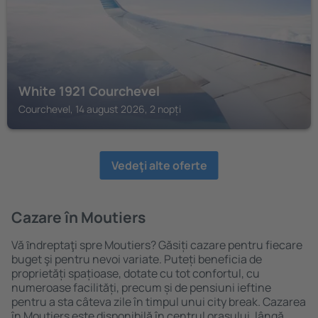
White 1921 Courchevel
Courchevel, 14 august 2026, 2 nopți
Vedeţi alte oferte
Cazare în Moutiers
Vă ȋndreptaţi spre Moutiers? Găsiți cazare pentru fiecare
buget şi pentru nevoi variate. Puteți beneficia de
proprietăți spațioase, dotate cu tot confortul, cu
numeroase facilități, precum și de pensiuni ieftine
pentru a sta câteva zile în timpul unui city break. Cazarea
în Moutiers este disponibilă în centrul orașului, lângă