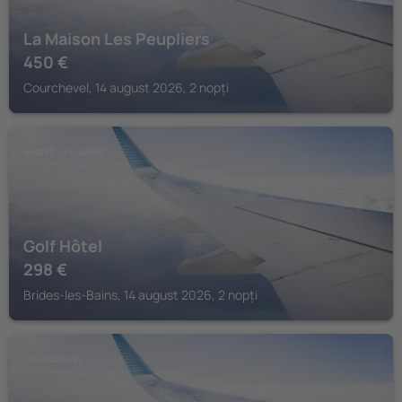
La Maison Les Peupliers
450
€
Courchevel, 14 august 2026, 2 nopți
BRIDES-LES-BAINS
Golf Hôtel
298
€
Brides-les-Bains, 14 august 2026, 2 nopți
COURCHEVEL