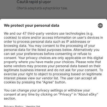
Caută rapid şi uşor
Ofertă adaptată aşteptărilor tale.
Planifică ȋn siguranţă
Rezervare fără griji cu opțiune gratuită de anulare.
Economiseşte mai mult
Prețuri atractive și oferte speciale pentru utilizatorii
conectați.
Cazarea preferată
Alege din peste 1,3 mil. de opţiuni: hoteluri, cabane,
apartamente și altele.
Cele mai căutate cazări de către utilizatorii eSky
Cazare în Franţa - Orașe populare