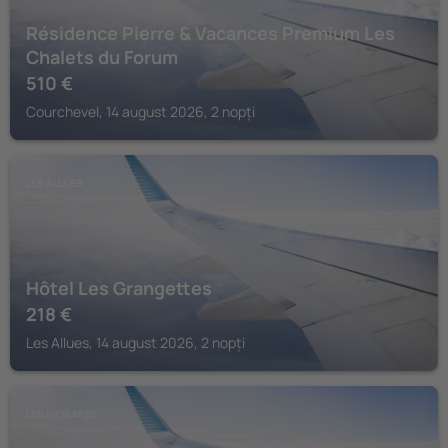
Résidence Pierre & Vacances Premium Les
Chalets du Forum
510
€
Courchevel, 14 august 2026, 2 nopți
LES ALLUES
Hôtel Les Grangettes
218
€
Les Allues, 14 august 2026, 2 nopți
LES MENUIRES