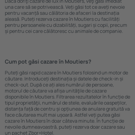
Dacă doriţi cazare de lux în Moutiers, veţi găsi imediat
una care să se potrivească. Veți găsi tot ce aveți nevoie
pentru vacanță sau călătoria de afaceri la destinația
aleasă. Puteți rezerva cazare în Moutiers cu facilități
pentru persoanele cu dizabilități, sugari și copii, precum
și pentru cei care călătoresc cu animale de companie.
Cum pot găsi cazare în Moutiers?
Puteți găsi rapid cazare în Moutiers folosind un motor de
căutare. Introduceți destinația și datele de check-in și
check-out. După ce ați ales numărul de persoane,
motorul de căutare va afișa unităţile de cazare
disponibile în Moutiers. Filtrarea rezultatelor în funcție de
tipul proprietăţii, numărul de stele, evaluările oaspeților,
distanța față de centru și opțiunea de anulare gratuită va
face căutarea mult mai ușoară. Astfel veți putea găsi
cazare în Moutiers în doar câteva minute. În funcție de
nevoile dumneavoastră, puteți rezerva doar cazare sau
un pachet Zbor+Hotel.