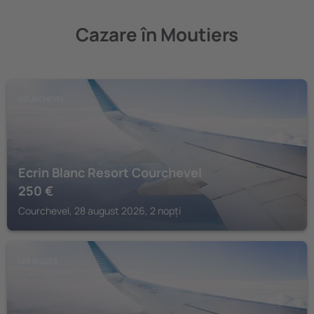
Cazare în Moutiers
COURCHEVEL
Ecrin Blanc Resort Courchevel
250
€
Courchevel, 28 august 2026, 2 nopți
LES ALLUES