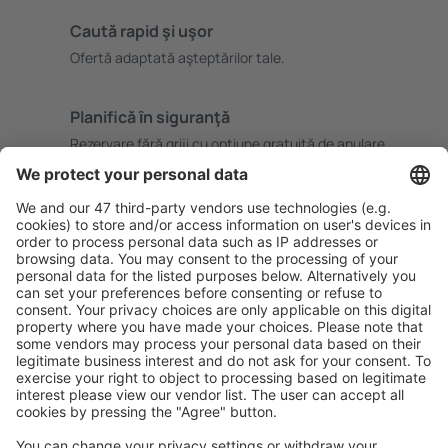
Caută rapid şi uşor
Ofertă adaptată aşteptărilor tale.
Planifică ȋn siguranţă
Rezervare fără griji cu opțiune gratuită de anulare.
Economiseşte mai mult
Prețuri atractive și oferte speciale pentru utilizatorii
conectați.
Cazarea preferată
Alege din peste 1,3 mil. de opţiuni: hoteluri, cabane,
apartamente și altele.
Cele mai căutate hoteluri de către utilizatorii eSky