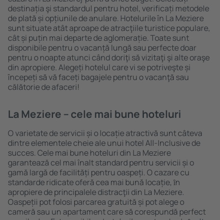
destinația şi standardul pentru hotel, verificați metodele
de plată și opțiunile de anulare. Hotelurile în La Meziere
sunt situate atât aproape de atracţiile turistice populare,
cât și puțin mai departe de aglomerație. Toate sunt
disponibile pentru o vacanță lungă sau perfecte doar
pentru o noapte atunci când doriţi să vizitaţi şi alte oraşe
din apropiere. Alegeți hotelul care vi se potriveşte și
începeți să vă faceți bagajele pentru o vacanţă sau
călătorie de afaceri!
La Meziere – cele mai bune hoteluri
O varietate de servicii și o locație atractivă sunt câteva
dintre elementele cheie ale unui hotel All-Inclusive de
succes. Cele mai bune hoteluri din La Meziere
garantează cel mai înalt standard pentru servicii și o
gamă largă de facilități pentru oaspeți. O cazare cu
standarde ridicate oferă cea mai bună locație, ȋn
apropiere de principalele distracţii din La Meziere.
Oaspeții pot folosi parcarea gratuită și pot alege o
cameră sau un apartament care să corespundă perfect