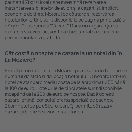
pachetul Zbor+Hotel care ȋnseamnă rezervarea
instantanee a biletelor de avion şi a cazării şi, implicit,
economie de timp. Motorul de căutare și rezervarea
hotelurilor ieftine sunt disponibile pe pagina principală a
eSky.ro, ȋn secţiunea "Cazare". Dacă nu ai garanţia că
excursia va avea loc, verifică dacă unitatea de cazare
permite anularea gratuită.
Cât costă o noapte de cazare la un hotel din în
La Meziere?
Prețul pe noapte în în La Meziere poate varia în funcție de
numărul de stele și de locaţia hotelului. O noapte într-un
hotel de standard mediu costă de la aproximativ 50 până
la 100 de euro. Hotelurile de cinci stele sunt disponibile
ȋncepând de la 200 de euro pe noapte. Dacă doreşti
cazare ieftină, consultă oferta specială de pachete
Zbor+Hotel de pe eSky.ro, care ȋţi permite să rezervi
cazare și bilete de avion instantaneu.