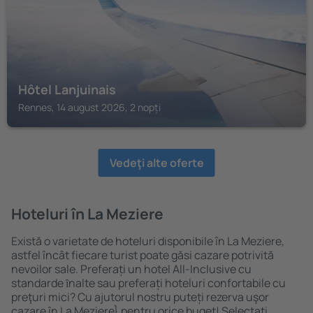
Hôtel Lanjuinais
Rennes, 14 august 2026, 2 nopți
Vedeţi alte oferte
Hoteluri în La Meziere
Există o varietate de hoteluri disponibile în La Meziere,
astfel încât fiecare turist poate găsi cazare potrivită
nevoilor sale. Preferați un hotel All-Inclusive cu
standarde ȋnalte sau preferați hoteluri confortabile cu
preţuri mici? Cu ajutorul nostru puteți rezerva uşor
cazare în La Meziere} pentru orice buget! Selectați