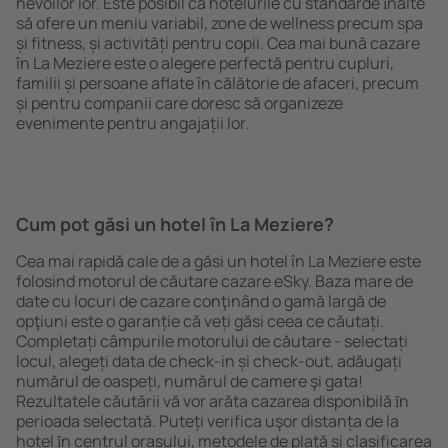
nevoilor lor. Este posibil ca hotelurile cu standarde ȋnalte
să ofere un meniu variabil, zone de wellness precum spa
și fitness, și activități pentru copii. Cea mai bună cazare
în La Meziere este o alegere perfectă pentru cupluri,
familii și persoane aflate în călătorie de afaceri, precum
și pentru companii care doresc să organizeze
evenimente pentru angajații lor.
Cum pot găsi un hotel în La Meziere?
Cea mai rapidă cale de a găsi un hotel în La Meziere este
folosind motorul de căutare cazare eSky. Baza mare de
date cu locuri de cazare conţinând o gamă largă de
opţiuni este o garanție că veți găsi ceea ce căutați.
Completați câmpurile motorului de căutare - selectați
locul, alegeți data de check-in și check-out, adăugați
numărul de oaspeți, numărul de camere şi gata!
Rezultatele căutării vă vor arăta cazarea disponibilă ȋn
perioada selectată. Puteți verifica uşor distanța de la
hotel ȋn centrul orașului, metodele de plată și clasificarea