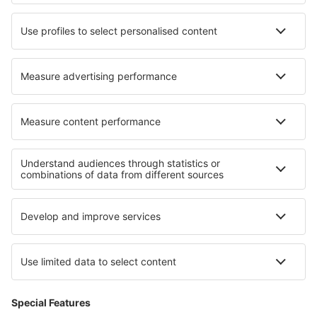
Hoteluri în Goolwa
Hoteluri în Dunham
Hoteluri Yablanitsa
Hoteluri în Liebenburg
Cele mai bune hoteluri - regiuni
Hoteluri în Val Cenis
Hoteluri în Lorraine
Hoteluri în Aquitania
Hoteluri în Midi-Pyrenees
Hoteluri în Normandia
Hoteluri pe Insula Paștelui
Hoteluri in Galicia
Hoteluri în Lusatian Mountains
Hoteluri in Parcul Național Jotunheimen
Hoteluri in Costa Barcelona