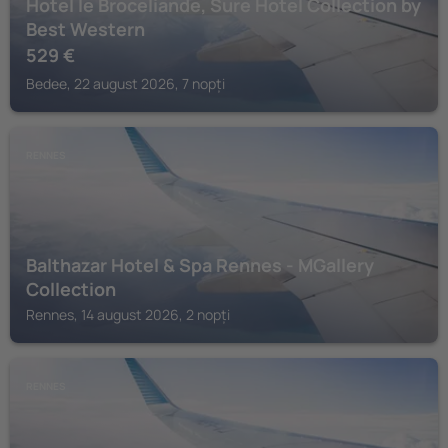
Hotel le Broceliande, Sure Hotel Collection by
Best Western
529
€
Bedee, 22 august 2026, 7 nopți
RENNES
Balthazar Hotel & Spa Rennes - MGallery
Collection
Rennes, 14 august 2026, 2 nopți
RENNES