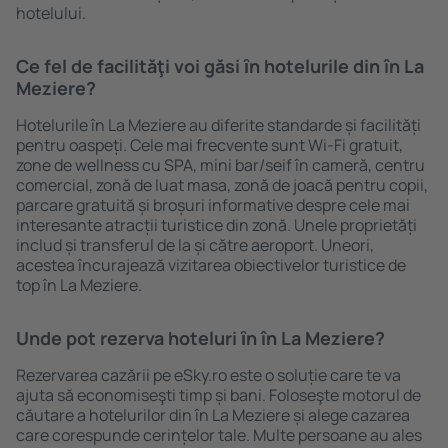
hotelului.
Ce fel de facilităţi voi găsi ȋn hotelurile din în La
Meziere?
Hotelurile în La Meziere au diferite standarde și facilități
pentru oaspeți. Cele mai frecvente sunt Wi-Fi gratuit,
zone de wellness cu SPA, mini bar/seif în cameră, centru
comercial, zonă de luat masa, zonă de joacă pentru copii,
parcare gratuită și broșuri informative despre cele mai
interesante atracții turistice din zonă. Unele proprietăți
includ și transferul de la și către aeroport. Uneori,
acestea încurajează vizitarea obiectivelor turistice de
top în La Meziere.
Unde pot rezerva hoteluri ȋn în La Meziere?
Rezervarea cazării pe eSky.ro este o soluție care te va
ajuta să economiseşti timp și bani. Foloseşte motorul de
căutare a hotelurilor din în La Meziere și alege cazarea
care corespunde cerințelor tale. Multe persoane au ales