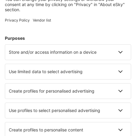
Hoteluri în Franţa - Orașe populare
Hoteluri în Le Cap d`Agde
Hoteluri în Paris
Hoteluri în Frejus
Hoteluri în Nisa
Hoteluri în Cannes
Hoteluri în Montgenevre
Hoteluri în Valmoral
Hoteluri în Lcge-Cap-Ferret
Hoteluri în Roquebrune-Cap-Martin
Hoteluri în Les Sables-d`Olonne
Cele mai bune hoteluri - orașe
Hoteluri în Villa Ottone
Hoteluri în Golmes
Hoteluri în Ludwigshafen am Rhein
Hoteluri în Florence
Hoteluri în La Maddalena
Hoteluri în Differdange