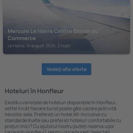
Mercure Le Havre Centre Bassin du
Commerce
Le Havre, 14 august 2026, 2 nopți
Vedeţi alte oferte
Hoteluri în Honfleur
Există o varietate de hoteluri disponibile în Honfleur,
astfel încât fiecare turist poate găsi cazare potrivită
nevoilor sale. Preferați un hotel All-Inclusive cu
standarde ȋnalte sau preferați hoteluri confortabile cu
preţuri mici? Cu ajutorul nostru puteți rezerva uşor
cazare în Honfleur} pentru orice buget! Selectați