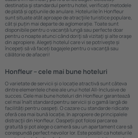
destinația şi standardul pentru hotel, verificați metodele
de plată și opțiunile de anulare. Hotelurile în Honfleur
sunt situate atât aproape de atracţiile turistice populare,
cât și puțin mai departe de aglomerație. Toate sunt
disponibile pentru o vacanță lungă sau perfecte doar
pentru o noapte atunci când doriţi să vizitaţi şi alte oraşe
din apropiere. Alegeți hotelul care vi se potriveşte și
începeți să vă faceți bagajele pentru o vacanţă sau
călătorie de afaceri!
Honfleur – cele mai bune hoteluri
O varietate de servicii și o locație atractivă sunt câteva
dintre elementele cheie ale unui hotel All-Inclusive de
succes. Cele mai bune hoteluri din Honfleur garantează
cel mai înalt standard pentru servicii și o gamă largă de
facilități pentru oaspeți. O cazare cu standarde ridicate
oferă cea mai bună locație, ȋn apropiere de principalele
distracţii din Honfleur. Oaspeții pot folosi parcarea
gratuită și pot alege o cameră sau un apartament care să
corespundă perfect nevoilor lor. Este posibil ca hotelurile