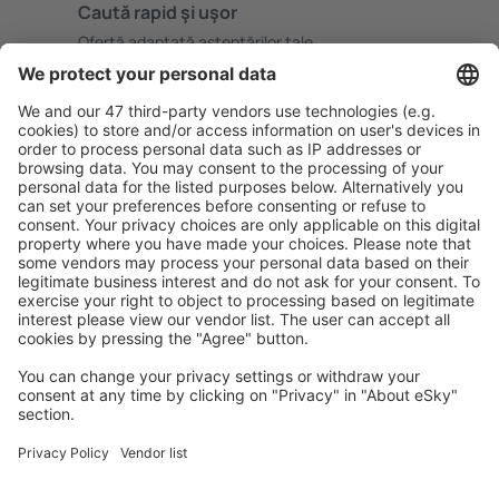
Caută rapid şi uşor
Ofertă adaptată aşteptărilor tale.
Planifică ȋn siguranţă
Rezervare fără griji cu opțiune gratuită de anulare.
Economiseşte mai mult
Prețuri atractive și oferte speciale pentru utilizatorii
conectați.
Cazarea preferată
Alege din peste 1,3 mil. de opţiuni: hoteluri, cabane,
apartamente și altele.
Cele mai căutate hoteluri de către utilizatorii eSky
Hoteluri în Franţa - Orașe populare