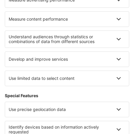
Hoteluri în Uintah
Hoteluri în Berkhamsted
Cele mai bune hoteluri - regiuni
Hoteluri în Normandia
Hoteluri în Val Thorens
Hoteluri către Languedoc-Roussillon
Hoteluri în Alpe d'Huez
Hoteluri în Provence-Alpes-Cote d'Azur
Hoteluri in Exuma
Hoteluri in Low Beskids
Hoteluri in Chiang Mai
Hoteluri în Molokai
Hoteluri in Regiunea Burgas