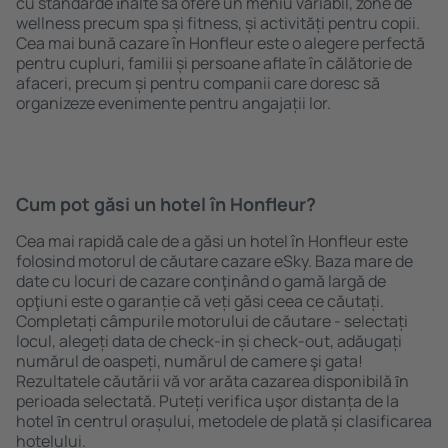
cu standarde ȋnalte să ofere un meniu variabil, zone de
wellness precum spa și fitness, și activități pentru copii.
Cea mai bună cazare în Honfleur este o alegere perfectă
pentru cupluri, familii și persoane aflate în călătorie de
afaceri, precum și pentru companii care doresc să
organizeze evenimente pentru angajații lor.
Cum pot găsi un hotel în Honfleur?
Cea mai rapidă cale de a găsi un hotel în Honfleur este
folosind motorul de căutare cazare eSky. Baza mare de
date cu locuri de cazare conţinând o gamă largă de
opţiuni este o garanție că veți găsi ceea ce căutați.
Completați câmpurile motorului de căutare - selectați
locul, alegeți data de check-in și check-out, adăugați
numărul de oaspeți, numărul de camere şi gata!
Rezultatele căutării vă vor arăta cazarea disponibilă ȋn
perioada selectată. Puteți verifica uşor distanța de la
hotel ȋn centrul orașului, metodele de plată și clasificarea
hotelului.