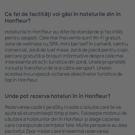
Ce fel de facilităţi voi găsi ȋn hotelurile din în
Honfleur?
Hotelurile în Honfleur au diferite standarde și facilități
pentru oaspeți. Cele mai frecvente sunt Wi-Fi gratuit,
zone de wellness cu SPA, mini bar/seif în cameră, centru
comercial, zonă de luat masa, zonă de joacă pentru copii,
parcare gratuită și broșuri informative despre cele mai
interesante atracții turistice din zonă. Unele proprietăți
includ și transferul de la și către aeroport. Uneori,
acestea încurajează vizitarea obiectivelor turistice de
top în Honfleur.
Unde pot rezerva hoteluri ȋn în Honfleur?
Rezervarea cazării pe eSky.ro este o soluție care te va
ajuta să economiseşti timp și bani. Foloseşte motorul de
căutare a hotelurilor din în Honfleur și alege cazarea
care corespunde cerințelor tale. Multe persoane au ales
pachetul Zbor+Hotel care ȋnseamnă rezervarea