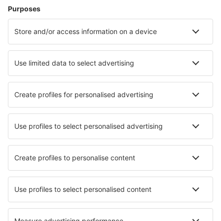
Hoteluri în Paris
Hoteluri în Cannes
Hoteluri în Frejus
Hoteluri în Nisa
Hoteluri în Le Cap d`Agde
Hoteluri în La Baule-Escoublac
Hoteluri în Cauterets
Hoteluri în Saint-Hilaire-de-Riez
Hoteluri în Lacanau
Hoteluri în Huez
Cele mai bune hoteluri - orașe
Hoteluri în Benevento
Hoteluri în Achnasheen
Hoteluri în London Colney
Hoteluri în Vlessart
Hoteluri în Ksamil
Hoteluri în Dzhankhot
Hoteluri în Koh Kradan
Hoteluri în Zwickau