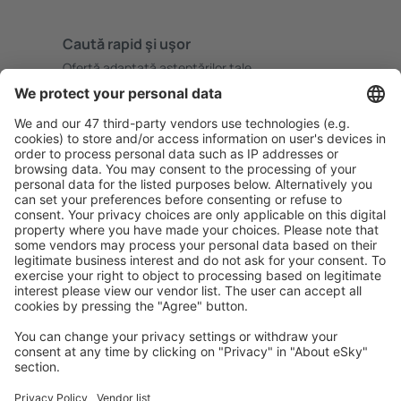
Caută rapid şi uşor
Ofertă adaptată aşteptărilor tale.
Planifică ȋn siguranţă
Rezervare fără griji cu opțiune gratuită de anulare.
Economiseşte mai mult
Prețuri atractive și oferte speciale pentru utilizatorii
conectați.
Cazarea preferată
Alege din peste 1,3 mil. de opţiuni: hoteluri, cabane,
apartamente și altele.
Cele mai căutate cazări de către utilizatorii eSky