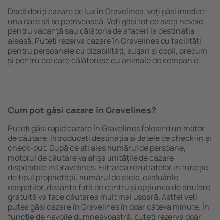
Dacă doriţi cazare de lux în Gravelines, veţi găsi imediat
una care să se potrivească. Veți găsi tot ce aveți nevoie
pentru vacanță sau călătoria de afaceri la destinația
aleasă. Puteți rezerva cazare în Gravelines cu facilități
pentru persoanele cu dizabilități, sugari și copii, precum
și pentru cei care călătoresc cu animale de companie.
Cum pot găsi cazare în Gravelines?
Puteți găsi rapid cazare în Gravelines folosind un motor
de căutare. Introduceți destinația și datele de check-in și
check-out. După ce ați ales numărul de persoane,
motorul de căutare va afișa unităţile de cazare
disponibile în Gravelines. Filtrarea rezultatelor în funcție
de tipul proprietăţii, numărul de stele, evaluările
oaspeților, distanța față de centru și opțiunea de anulare
gratuită va face căutarea mult mai ușoară. Astfel veți
putea găsi cazare în Gravelines în doar câteva minute. În
funcție de nevoile dumneavoastră, puteți rezerva doar