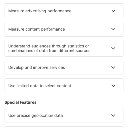
Cazare în Zuidwolde
Cazare în Panguipulli
Cazare în Allendale
Cazare în Livingston
Cele mai bune locuri de cazare - regiuni
Cazare în Champagne
Cazare în Val Thorens
Cazare în Arc
Cazare în Aquitania
Cazare în regiunea Lacului Geneva
Cazare in Antioquia
Cazare in Voievodatul Łódź
Cazare in Querétaro
Cazare în Magdalena
Cazare in Mallorca