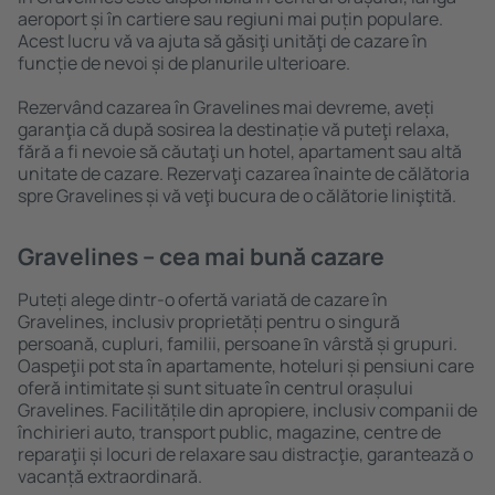
aeroport și în cartiere sau regiuni mai puțin populare.
Acest lucru vă va ajuta să găsiţi unităţi de cazare în
funcție de nevoi și de planurile ulterioare.
Rezervând cazarea în Gravelines mai devreme, aveți
garanţia că după sosirea la destinație vă puteţi relaxa,
fără a fi nevoie să căutaţi un hotel, apartament sau altă
unitate de cazare. Rezervaţi cazarea înainte de călătoria
spre Gravelines și vă veţi bucura de o călătorie liniştită.
Gravelines – cea mai bună cazare
Puteți alege dintr-o ofertă variată de cazare în
Gravelines, inclusiv proprietăți pentru o singură
persoană, cupluri, familii, persoane ȋn vârstă și grupuri.
Oaspeţii pot sta în apartamente, hoteluri și pensiuni care
oferă intimitate și sunt situate în centrul orașului
Gravelines. Facilitățile din apropiere, inclusiv companii de
închirieri auto, transport public, magazine, centre de
reparaţii și locuri de relaxare sau distracţie, garantează o
vacanță extraordinară.