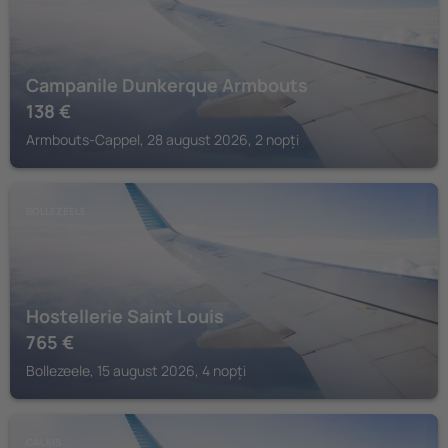
Campanile Dunkerque Armbouts
138
€
Armbouts-Cappel, 28 august 2026, 2 nopți
BOLLEZEELE
Hostellerie Saint Louis
765
€
Bollezeele, 15 august 2026, 4 nopți
CALAIS