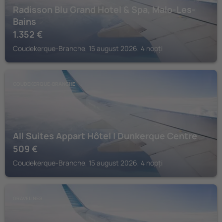
Radisson Blu Grand Hotel & Spa, Malo-Les-
Bains
1.352
€
Coudekerque-Branche, 15 august 2026, 4 nopți
COUDEKERQUE-BRANCHE
All Suites Appart Hôtel | Dunkerque Centre
509
€
Coudekerque-Branche, 15 august 2026, 4 nopți
GRAVELINES