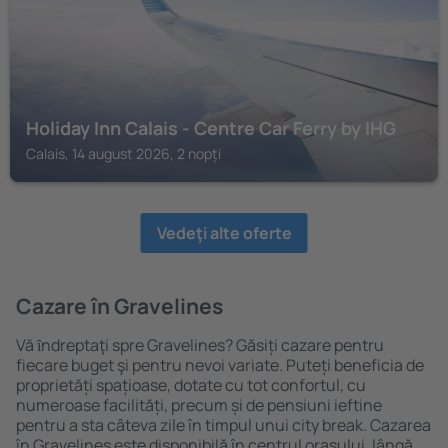
Holiday Inn Calais - Centre Car Ferry by IHG
Calais, 14 august 2026, 2 nopți
Vedeţi alte oferte
Cazare în Gravelines
Vă ȋndreptaţi spre Gravelines? Găsiți cazare pentru
fiecare buget şi pentru nevoi variate. Puteți beneficia de
proprietăți spațioase, dotate cu tot confortul, cu
numeroase facilități, precum și de pensiuni ieftine
pentru a sta câteva zile în timpul unui city break. Cazarea
în Gravelines este disponibilă în centrul orașului, lângă