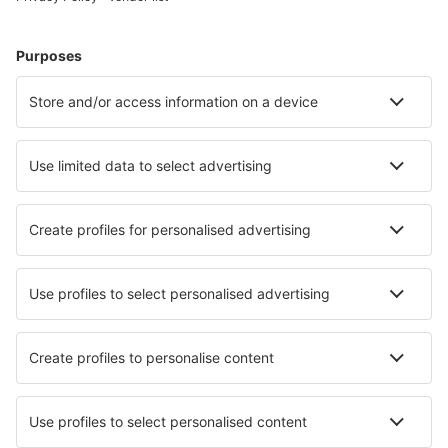
Cazare în Franţa - Orașe populare
Cazare în Le Cap d`Agde
Cazare în Cannes
Cazare în Frejus
Cazare în Paris
Cazare în Nisa
Cazare în La Bresse
Cazare în Villers-sur-Mer
Cazare în Canet
Cazare în Sanary Sur Mer
Cazare în Lcge-Cap-Ferret
Cele mai bune locuri de cazare - orașe
Cazare în Neerijse
Cazare în Siasconset
Cazare în Svenstrup
Cazare în Bến Tre
Cazare în Playa Migjorn
Cazare în St Albans