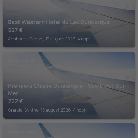
Best Western Hotel du Lac Dunkerque
527
€
Armbouts-Cappel, 15 august 2026, 4 nopți
GRANDE-SYNTHE
Première Classe Dunkerque - Saint-Pol-Sur-
Mer
222
€
Grande-Synthe, 15 august 2026, 4 nopți
ARMBOUTS-CAPPEL