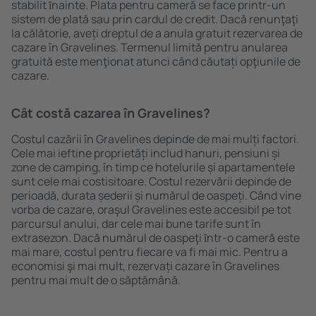
stabilit ȋnainte. Plata pentru cameră se face printr-un
sistem de plată sau prin cardul de credit. Dacă renunţaţi
la călătorie, aveți dreptul de a anula gratuit rezervarea de
cazare în Gravelines. Termenul limită pentru anularea
gratuită este menţionat atunci când căutați opţiunile de
cazare.
Cât costă cazarea în Gravelines?
Costul cazării în Gravelines depinde de mai mulți factori.
Cele mai ieftine proprietăți includ hanuri, pensiuni și
zone de camping, în timp ce hotelurile și apartamentele
sunt cele mai costisitoare. Costul rezervării depinde de
perioadă, durata șederii și numărul de oaspeți. Când vine
vorba de cazare, oraşul Gravelines este accesibil pe tot
parcursul anului, dar cele mai bune tarife sunt în
extrasezon. Dacă numărul de oaspeţi ȋntr-o cameră este
mai mare, costul pentru fiecare va fi mai mic. Pentru a
economisi şi mai mult, rezervați cazare în Gravelines
pentru mai mult de o săptămână.