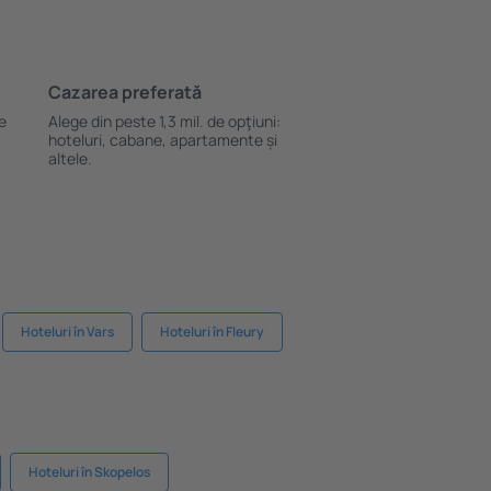
Cazarea preferată
le
Alege din peste 1,3 mil. de opţiuni:
hoteluri, cabane, apartamente și
altele.
Hoteluri în Vars
Hoteluri în Fleury
Hoteluri în Skopelos