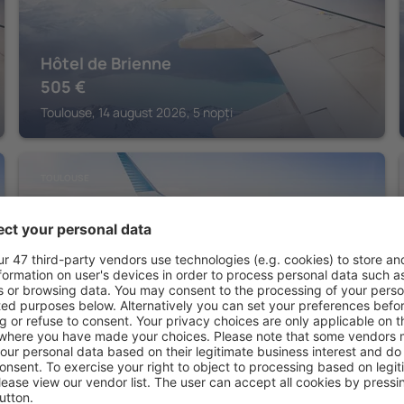
Hôtel de Brienne
505
€
Toulouse, 14 august 2026, 5 nopți
TOULOUSE
FirstName Toulouse, part of JdV by Hyatt
Toulouse, 14 august 2026, 2 nopți