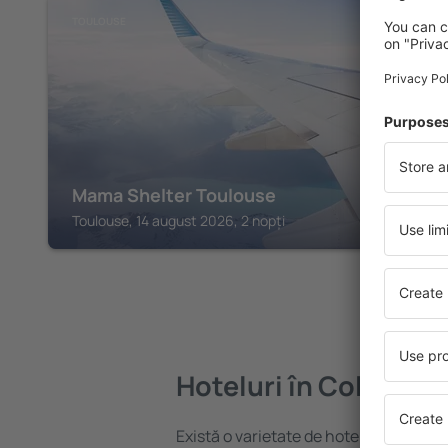
TOULOUSE
Mama Shelter Toulouse
Toulouse, 14 august 2026, 2 nopți
Hoteluri în Colomier
Există o varietate de hoteluri disponib