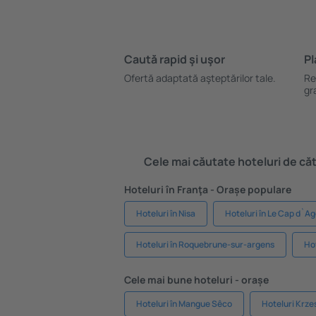
Caută rapid şi uşor
Pl
Ofertă adaptată aşteptărilor tale.
Re
gr
Cele mai căutate hoteluri de cătr
Hoteluri în Franţa - Orașe populare
Hoteluri în Nisa
Hoteluri în Le Cap d`A
Hoteluri în Roquebrune-sur-argens
Hot
Cele mai bune hoteluri - orașe
Hoteluri în Mangue Sêco
Hoteluri Krze