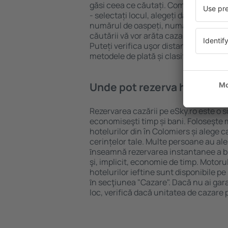
găsi ceea ce căutați. Completați câm
- selectați locul, alegeți data de che
numărul de oaspeți, numărul de camer
căutării vă vor arăta cazarea disponib
Puteți verifica uşor distanța de la hot
metodele de plată și clasificarea hote
Unde pot rezerva hoteluri ȋ
Rezervarea cazării pe eSky.ro este o so
economiseşti timp și bani. Foloseşte 
hotelurilor din în Colomiers și alege
cerințelor tale. Multe persoane au al
ȋnseamnă rezervarea instantanee a bile
şi, implicit, economie de timp. Motoru
hotelurilor ieftine sunt disponibile pe
ȋn secţiunea "Cazare". Dacă nu ai gar
loc, verifică dacă unitatea de cazare 