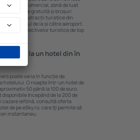
eră, centru comercial, zonă de luat
opii, parcare gratuită și broșuri
interesante atracții turistice din
d și transferul de la și către aeroport.
vizitarea obiectivelor turistice de top
e cazare la un hotel din în
iers poate varia în funcție de
ia hotelului. O noapte într-un hotel de
aproximativ 50 până la 100 de euro.
nt disponibile ȋncepând de la 200 de
 cazare ieftină, consultă oferta
el de pe eSky.ro, care ȋţi permite să
vion instantaneu.