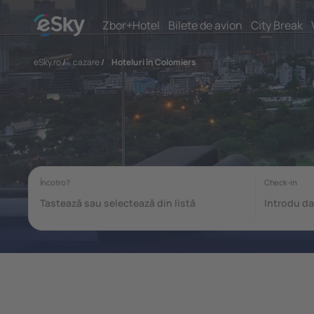
Zbor+Hotel
Bilete de avion
City Break
eSky.ro
/
cazare
/
Hoteluri în Colomiers