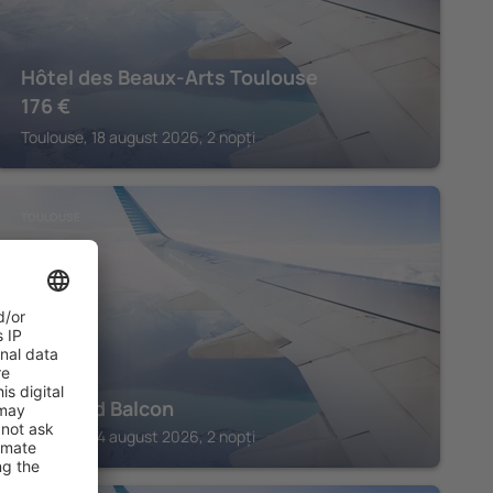
Hôtel des Beaux-Arts Toulouse
176
€
Toulouse, 18 august 2026, 2 nopți
TOULOUSE
Le Grand Balcon
Toulouse, 14 august 2026, 2 nopți