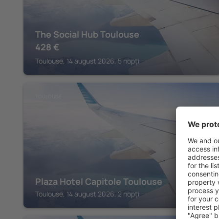
The Social Hub Toulouse
428
€
Toulouse, 14 august 2026, 5 nopți
TOULOUSE
Plaza Hotel Capitole Toulouse
Toulouse, 14 august 2026, 2 nopți