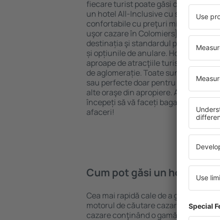
fiecare turist poate găsi cazare potriv
un hotel All-Inclusive cu standarde ȋn
confortabile cu preţuri mici? Cu ajuto
uşor cazare în Colomiers} pentru oric
destinația şi standardul pentru hotel,
și opțiunile de anulare. Hotelurile în 
aproape de atracţiile turistice popula
de aglomerație. Toate sunt disponibi
sau perfecte doar pentru o noapte atun
alte oraşe din apropiere. Alegeți hotelu
începeți să vă faceți bagajele pentru 
afaceri!
Cum pot găsi un hotel în C
Cea mai rapidă cale de a găsi un hotel
motorul de căutare cazare eSky. Baza
cazare conţinând o gamă largă de opţi