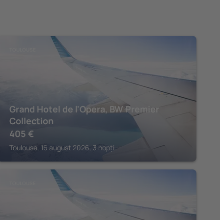
TOULOUSE
Grand Hotel de l'Opera, BW Premier
Collection
405
€
Toulouse, 16 august 2026, 3 nopți
TOULOUSE