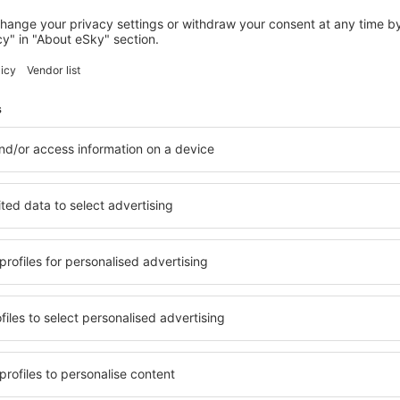
TOULOUSE
Mercure Toulouse Centre Saint-Georges
Hotel
Toulouse, 14 august 2026, 2 nopți
Vedeți mai multe hoteluri în Colomiers
s
Colomiers – cel
ile în Colomiers, astfel încât
O varietate de servicii și o 