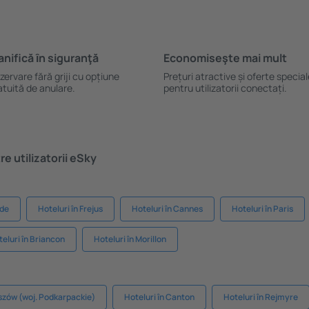
anifică ȋn siguranţă
Economiseşte mai mult
zervare fără griji cu opțiune
Prețuri atractive și oferte specia
atuită de anulare.
pentru utilizatorii conectați.
e utilizatorii eSky
gde
Hoteluri în Frejus
Hoteluri în Cannes
Hoteluri în Paris
eluri în Briancon
Hoteluri în Morillon
szów (woj. Podkarpackie)
Hoteluri în Canton
Hoteluri în Rejmyre