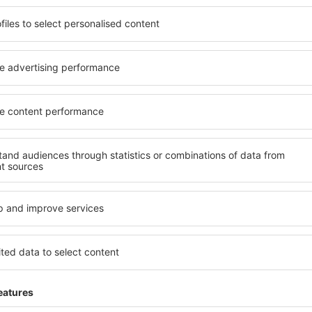
ită nevoilor sale. Preferați
elementele cheie ale unui ho
alte sau preferați hoteluri
bune hoteluri din Colomiers
rul nostru puteți rezerva
pentru servicii și o gamă lar
e buget! Selectați
cazare cu standarde ridicate
 verificați metodele de plată
apropiere de principalele dis
Colomiers sunt situate atât
folosi parcarea gratuită și
re, cât și puțin mai departe
care să corespundă perfect ne
le pentru o vacanță lungă
cu standarde ȋnalte să ofere
ci când doriţi să vizitaţi şi
precum spa și fitness, și act
l care vi se potriveşte și
cazare în Colomiers este o a
o vacanţă sau călătorie de
și persoane aflate în călăto
companii care doresc să or
lor.
olomiers?
Ce fel de facilităţi v
Colomiers?
 în Colomiers este folosind
 mare de date cu locuri de
Hotelurile în Colomiers au di
uni este o garanție că veți
oaspeți. Cele mai frecvente 