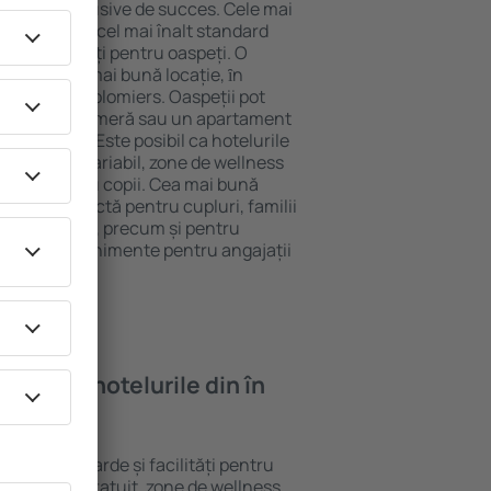
tel All-Inclusive de succes. Cele mai
 garantează cel mai înalt standard
gă de facilități pentru oaspeți. O
 oferă cea mai bună locație, ȋn
tracţii din Colomiers. Oaspeții pot
 pot alege o cameră sau un apartament
voilor lor. Este posibil ca hotelurile
 un meniu variabil, zone de wellness
ivități pentru copii. Cea mai bună
legere perfectă pentru cupluri, familii
rie de afaceri, precum și pentru
ganizeze evenimente pentru angajații
oi găsi ȋn hotelurile din în
ferite standarde și facilități pentru
sunt Wi-Fi gratuit, zone de wellness