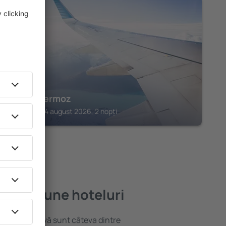
TOULOUSE
Hôtel Mermoz
Toulouse, 14 august 2026, 2 nopți
e mai bune hoteluri
locație atractivă sunt câteva dintre