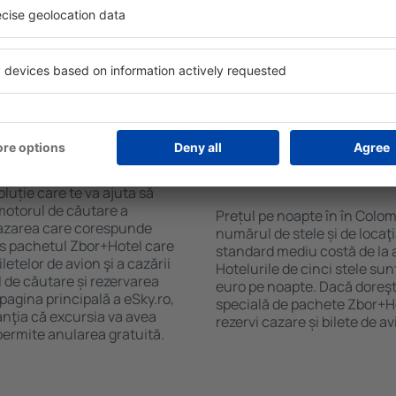
purile motorului de căutare
cu SPA, mini bar/seif în cam
ck-in și check-out, adăugați
masa, zonă de joacă pentru c
e şi gata! Rezultatele
informative despre cele mai 
ilă ȋn perioada selectată.
zonă. Unele proprietăți inclu
el ȋn centrul orașului,
Uneori, acestea încurajează 
lului.
în Colomiers.
n în Colomiers?
Cât costă o noapte d
Colomiers?
luție care te va ajuta să
motorul de căutare a
Prețul pe noapte în în Colom
 cazarea care corespunde
numărul de stele și de locaţ
es pachetul Zbor+Hotel care
standard mediu costă de la 
telor de avion şi a cazării
Hotelurile de cinci stele su
l de căutare și rezervarea
euro pe noapte. Dacă doreşti
 pagina principală a eSky.ro,
specială de pachete Zbor+Hot
anţia că excursia va avea
rezervi cazare și bilete de a
permite anularea gratuită.