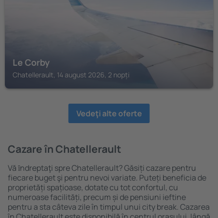
Le Corby
Chatellerault, 14 august 2026, 2 nopți
Vedeţi alte oferte
Cazare în Chatellerault
Vă ȋndreptaţi spre Chatellerault? Găsiți cazare pentru
fiecare buget şi pentru nevoi variate. Puteți beneficia de
proprietăți spațioase, dotate cu tot confortul, cu
numeroase facilități, precum și de pensiuni ieftine
pentru a sta câteva zile în timpul unui city break. Cazarea
în Chatellerault este disponibilă în centrul orașului, lângă