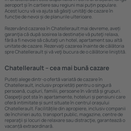
aeroport și în cartiere sau regiuni mai puțin populare.
Acest lucru vă va ajuta să găsiţi unităţi de cazare în
funcție de nevoi și de planurile ulterioare.
Rezervând cazarea în Chatellerault mai devreme, aveți
garanţia că după sosirea la destinație vă puteţi relaxa,
fără a fi nevoie să căutaţi un hotel, apartament sau altă
unitate de cazare. Rezervaţi cazarea înainte de călătoria
spre Chatellerault și vă veţi bucura de o călătorie liniştită.
Chatellerault – cea mai bună cazare
Puteți alege dintr-o ofertă variată de cazare în
Chatellerault, inclusiv proprietăți pentru o singură
persoană, cupluri, familii, persoane ȋn vârstă și grupuri.
Oaspeţii pot sta în apartamente, hoteluri și pensiuni care
oferă intimitate și sunt situate în centrul orașului
Chatellerault. Facilitățile din apropiere, inclusiv companii
de închirieri auto, transport public, magazine, centre de
reparaţii și locuri de relaxare sau distracţie, garantează o
vacanță extraordinară.