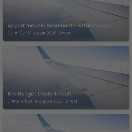
Appart meublé Beaumont - Futuroscope
Saint-Cyr, 14 august 2026, 2 nopți
CHATELLERAULT
Ibis Budget Chatellerault
Chatellerault, 14 august 2026, 2 nopți
CHATELLERAULT