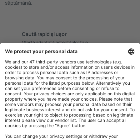
săptămână.
Caută rapid şi uşor
Ofertă adaptată aşteptărilor tale.
Planifică ȋn siguranţă
Rezervare fără griji cu opțiune gratuită de anulare.
Economiseşte mai mult
Prețuri atractive și oferte speciale pentru utilizatorii
conectați.
Cazarea preferată
Alege din peste 1,3 mil. de opţiuni: hoteluri, cabane,
apartamente și altele.