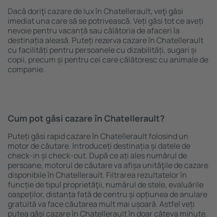
Dacă doriţi cazare de lux în Chatellerault, veţi găsi
imediat una care să se potrivească. Veți găsi tot ce aveți
nevoie pentru vacanță sau călătoria de afaceri la
destinația aleasă. Puteți rezerva cazare în Chatellerault
cu facilități pentru persoanele cu dizabilități, sugari și
copii, precum și pentru cei care călătoresc cu animale de
companie.
Cum pot găsi cazare în Chatellerault?
Puteți găsi rapid cazare în Chatellerault folosind un
motor de căutare. Introduceți destinația și datele de
check-in și check-out. După ce ați ales numărul de
persoane, motorul de căutare va afișa unităţile de cazare
disponibile în Chatellerault. Filtrarea rezultatelor în
funcție de tipul proprietăţii, numărul de stele, evaluările
oaspeților, distanța față de centru și opțiunea de anulare
gratuită va face căutarea mult mai ușoară. Astfel veți
putea găsi cazare în Chatellerault în doar câteva minute.