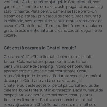
verificate. Astfel, după ce ajungeți în Chatellerault, aveţi
garanţia că unitatea de cazare este pregătită aşa cum aţi
stabilit ȋnainte. Plata pentru cameră se face printr-un
sistem de plată sau prin cardul de credit. Dacă renunţaţi
la călătorie, aveți dreptul de a anula gratuit rezervarea de
cazare în Chatellerault. Termenul limită pentru anularea
gratuită este menţionat atunci când căutați opţiunile de
cazare.
Cât costă cazarea în Chatellerault?
Costul cazării în Chatellerault depinde de mai mulți
factori. Cele mai ieftine proprietăți includ hanuri,
pensiuni și zone de camping, în timp ce hotelurile și
apartamentele sunt cele mai costisitoare. Costul
rezervării depinde de perioadă, durata șederii și numărul
de oaspeți. Când vine vorba de cazare, oraşul
Chatellerault este accesibil pe tot parcursul anului, dar
cele mai bune tarife sunt în extrasezon. Dacă numărul de
oaspeţi ȋntr-o cameră este mai mare, costul pentru
fiecare va fi mai mic. Pentru a economisi şi mai mult,
rezervați cazare în Chatellerault pentru mai mult de o