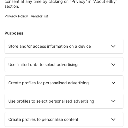
Cele mai căutate cazări de către utilizatorii eSky
Cazare în Franţa - Orașe populare
Cazare în Frejus
Cazare în Le Cap d`Agde
Cazare în Cannes
Cazare în Nisa
Cazare în Paris
Cazare în Vannes
Cazare în Coudekerque-Branche
Cazare în Narbonne-Plage
Cazare în Cabourg
Cazare în Cagnes-sur-Mer
Cele mai bune locuri de cazare - orașe
Cazare în Elkenroth
Cazare în Famagusta
Cazare în Burntisland
Cazare în Esquinzo