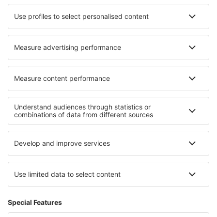
Cazare în Feichten
Cazare în Wattala
Cazare în Ruskamen
Cazare în Paese
Cazare în Delmenhorst
Cazare în Batesville
Cele mai bune locuri de cazare - regiuni
Cazare în Valea Loirei
Cazare către Languedoc-Roussillon
Cazare în Tignes
Cazare în Provence
Cazare în Val Cenis
Cazare în Guanacaste
Cazare in San Blas Islands
Cazare in Oaxaca
Cazare in Sadecki Beskids
Cazare în Sal