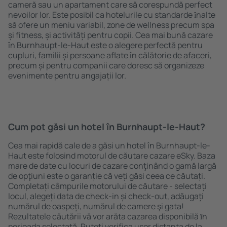
cameră sau un apartament care să corespundă perfect
nevoilor lor. Este posibil ca hotelurile cu standarde ȋnalte
să ofere un meniu variabil, zone de wellness precum spa
și fitness, și activități pentru copii. Cea mai bună cazare
în Burnhaupt-le-Haut este o alegere perfectă pentru
cupluri, familii și persoane aflate în călătorie de afaceri,
precum și pentru companii care doresc să organizeze
evenimente pentru angajații lor.
Cum pot găsi un hotel în Burnhaupt-le-Haut?
Cea mai rapidă cale de a găsi un hotel în Burnhaupt-le-
Haut este folosind motorul de căutare cazare eSky. Baza
mare de date cu locuri de cazare conţinând o gamă largă
de opţiuni este o garanție că veți găsi ceea ce căutați.
Completați câmpurile motorului de căutare - selectați
locul, alegeți data de check-in și check-out, adăugați
numărul de oaspeți, numărul de camere şi gata!
Rezultatele căutării vă vor arăta cazarea disponibilă ȋn
perioada selectată. Puteți verifica uşor distanța de la