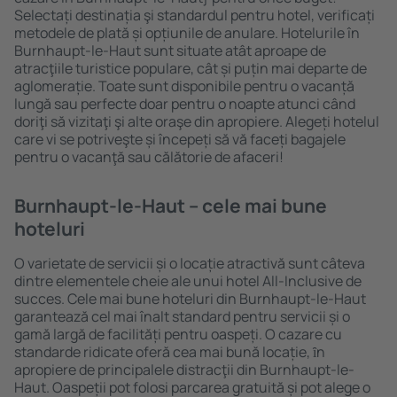
Selectați destinația şi standardul pentru hotel, verificați
metodele de plată și opțiunile de anulare. Hotelurile în
Burnhaupt-le-Haut sunt situate atât aproape de
atracţiile turistice populare, cât și puțin mai departe de
aglomerație. Toate sunt disponibile pentru o vacanță
lungă sau perfecte doar pentru o noapte atunci când
doriţi să vizitaţi şi alte oraşe din apropiere. Alegeți hotelul
care vi se potriveşte și începeți să vă faceți bagajele
pentru o vacanţă sau călătorie de afaceri!
Burnhaupt-le-Haut – cele mai bune
hoteluri
O varietate de servicii și o locație atractivă sunt câteva
dintre elementele cheie ale unui hotel All-Inclusive de
succes. Cele mai bune hoteluri din Burnhaupt-le-Haut
garantează cel mai înalt standard pentru servicii și o
gamă largă de facilități pentru oaspeți. O cazare cu
standarde ridicate oferă cea mai bună locație, ȋn
apropiere de principalele distracţii din Burnhaupt-le-
Haut. Oaspeții pot folosi parcarea gratuită și pot alege o