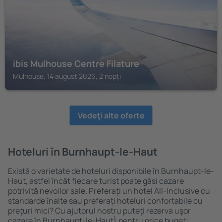
ibis Mulhouse Centre Filature
Mulhouse, 14 august 2026, 2 nopți
Vedeţi alte oferte
Hoteluri în Burnhaupt-le-Haut
Există o varietate de hoteluri disponibile în Burnhaupt-le-
Haut, astfel încât fiecare turist poate găsi cazare
potrivită nevoilor sale. Preferați un hotel All-Inclusive cu
standarde ȋnalte sau preferați hoteluri confortabile cu
preţuri mici? Cu ajutorul nostru puteți rezerva uşor
cazare în Burnhaupt-le-Haut} pentru orice buget!