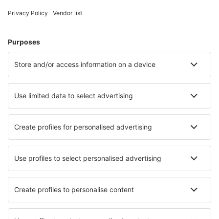
Cele mai căutate hoteluri de către utilizatorii eSky
Hoteluri în Franţa - Orașe populare
Hoteluri în Cannes
Hoteluri în Paris
Hoteluri în Nisa
Hoteluri în Le Cap d`Agde
Hoteluri în Frejus
Hoteluri în La Tranche-sur-Mer
Hoteluri în Valras-Plage
Hoteluri în Les Gets
Hoteluri în Arles
Hoteluri în Toulouse
Cele mai bune hoteluri - orașe
Hoteluri în Borgo Bonsignore
Hoteluri în Vaglio Serra
Hoteluri în Spitzingsee
Hoteluri în Gernrode
Hoteluri în Crato
Hoteluri în Golubac