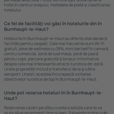
hotel ȋn centrul orașului, metodele de plată și clasificarea
hotelului.
Ce fel de facilităţi voi găsi ȋn hotelurile din în
Burnhaupt-le-Haut?
Hotelurile în Burnhaupt-le-Haut au diferite standarde și
facilități pentru oaspeți. Cele mai frecvente sunt Wi-Fi
gratuit, zone de wellness cu SPA, mini bar/seif în cameră,
centru comercial, zonă de luat masa, zonă de joacă
pentru copii, parcare gratuită și broșuri informative
despre cele mai interesante atracții turistice din zonă.
Unele proprietăți includ și transferul de la și către
aeroport. Uneori, acestea încurajează vizitarea
obiectivelor turistice de top în Burnhaupt-le-Haut.
Unde pot rezerva hoteluri ȋn în Burnhaupt-le-
Haut?
Rezervarea cazării pe eSky.ro este o soluție care te va
ajuta să economiseşti timp și bani. Foloseşte motorul de