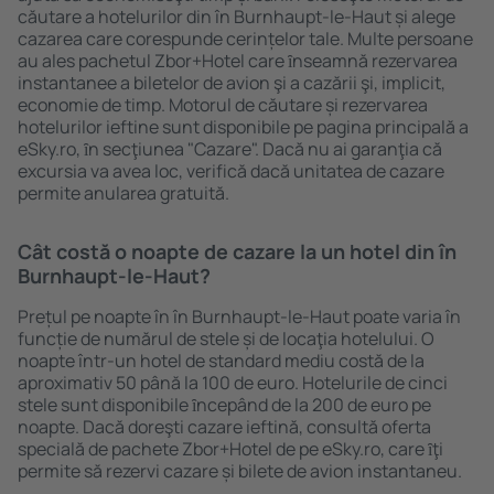
căutare a hotelurilor din în Burnhaupt-le-Haut și alege
cazarea care corespunde cerințelor tale. Multe persoane
au ales pachetul Zbor+Hotel care ȋnseamnă rezervarea
instantanee a biletelor de avion şi a cazării şi, implicit,
economie de timp. Motorul de căutare și rezervarea
hotelurilor ieftine sunt disponibile pe pagina principală a
eSky.ro, ȋn secţiunea "Cazare". Dacă nu ai garanţia că
excursia va avea loc, verifică dacă unitatea de cazare
permite anularea gratuită.
Cât costă o noapte de cazare la un hotel din în
Burnhaupt-le-Haut?
Prețul pe noapte în în Burnhaupt-le-Haut poate varia în
funcție de numărul de stele și de locaţia hotelului. O
noapte într-un hotel de standard mediu costă de la
aproximativ 50 până la 100 de euro. Hotelurile de cinci
stele sunt disponibile ȋncepând de la 200 de euro pe
noapte. Dacă doreşti cazare ieftină, consultă oferta
specială de pachete Zbor+Hotel de pe eSky.ro, care ȋţi
permite să rezervi cazare și bilete de avion instantaneu.