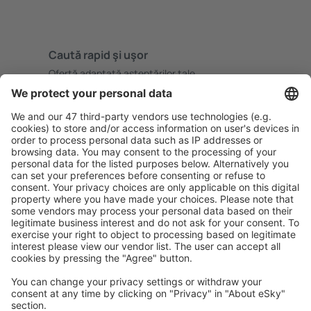
Caută rapid şi uşor
Ofertă adaptată aşteptărilor tale.
Planifică ȋn siguranţă
Rezervare fără griji cu opțiune gratuită de anulare.
Economiseşte mai mult
Prețuri atractive și oferte speciale pentru utilizatorii
conectați.
Cazarea preferată
Alege din peste 1,3 mil. de opţiuni: hoteluri, cabane,
apartamente și altele.