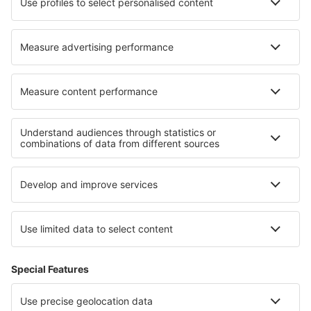
Hoteluri în Santa Cruz
Hoteluri în Hatrival
Hoteluri în Talheim
Hoteluri în Smoljanac
Cele mai bune hoteluri - regiuni
Hoteluri în Alsacia
Hoteluri în Aquitania
Hoteluri în Midi-Pyrenees
Hoteluri în Valea Loirei
Hoteluri în Regiunea Mont Blanc
Hoteluri în Sylt
Hoteluri in Warmia
Hoteluri in Tatras
Hoteluri in Șumen
Hoteluri în Garmisch-Partenkirchen