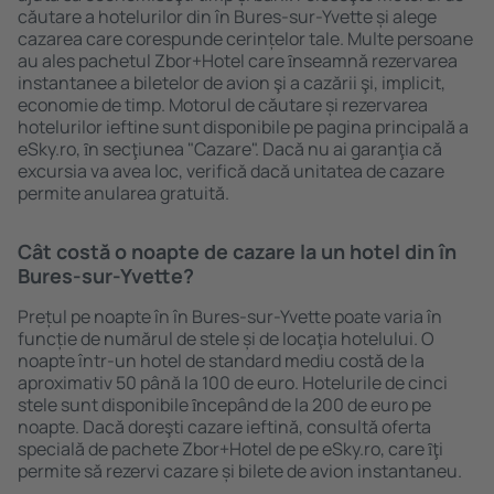
căutare a hotelurilor din în Bures-sur-Yvette și alege
cazarea care corespunde cerințelor tale. Multe persoane
au ales pachetul Zbor+Hotel care ȋnseamnă rezervarea
instantanee a biletelor de avion şi a cazării şi, implicit,
economie de timp. Motorul de căutare și rezervarea
hotelurilor ieftine sunt disponibile pe pagina principală a
eSky.ro, ȋn secţiunea "Cazare". Dacă nu ai garanţia că
excursia va avea loc, verifică dacă unitatea de cazare
permite anularea gratuită.
Cât costă o noapte de cazare la un hotel din în
Bures-sur-Yvette?
Prețul pe noapte în în Bures-sur-Yvette poate varia în
funcție de numărul de stele și de locaţia hotelului. O
noapte într-un hotel de standard mediu costă de la
aproximativ 50 până la 100 de euro. Hotelurile de cinci
stele sunt disponibile ȋncepând de la 200 de euro pe
noapte. Dacă doreşti cazare ieftină, consultă oferta
specială de pachete Zbor+Hotel de pe eSky.ro, care ȋţi
permite să rezervi cazare și bilete de avion instantaneu.