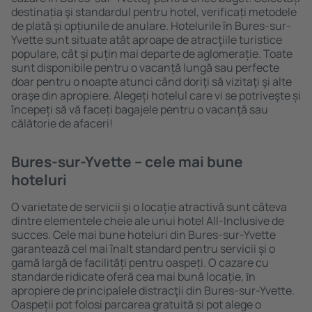
destinația şi standardul pentru hotel, verificați metodele
de plată și opțiunile de anulare. Hotelurile în Bures-sur-
Yvette sunt situate atât aproape de atracţiile turistice
populare, cât și puțin mai departe de aglomerație. Toate
sunt disponibile pentru o vacanță lungă sau perfecte
doar pentru o noapte atunci când doriţi să vizitaţi şi alte
oraşe din apropiere. Alegeți hotelul care vi se potriveşte și
începeți să vă faceți bagajele pentru o vacanţă sau
călătorie de afaceri!
Bures-sur-Yvette – cele mai bune
hoteluri
O varietate de servicii și o locație atractivă sunt câteva
dintre elementele cheie ale unui hotel All-Inclusive de
succes. Cele mai bune hoteluri din Bures-sur-Yvette
garantează cel mai înalt standard pentru servicii și o
gamă largă de facilități pentru oaspeți. O cazare cu
standarde ridicate oferă cea mai bună locație, ȋn
apropiere de principalele distracţii din Bures-sur-Yvette.
Oaspeții pot folosi parcarea gratuită și pot alege o