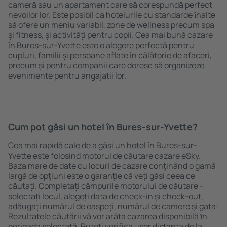
cameră sau un apartament care să corespundă perfect
nevoilor lor. Este posibil ca hotelurile cu standarde ȋnalte
să ofere un meniu variabil, zone de wellness precum spa
și fitness, și activități pentru copii. Cea mai bună cazare
în Bures-sur-Yvette este o alegere perfectă pentru
cupluri, familii și persoane aflate în călătorie de afaceri,
precum și pentru companii care doresc să organizeze
evenimente pentru angajații lor.
Cum pot găsi un hotel în Bures-sur-Yvette?
Cea mai rapidă cale de a găsi un hotel în Bures-sur-
Yvette este folosind motorul de căutare cazare eSky.
Baza mare de date cu locuri de cazare conţinând o gamă
largă de opţiuni este o garanție că veți găsi ceea ce
căutați. Completați câmpurile motorului de căutare -
selectați locul, alegeți data de check-in și check-out,
adăugați numărul de oaspeți, numărul de camere şi gata!
Rezultatele căutării vă vor arăta cazarea disponibilă ȋn
perioada selectată. Puteți verifica uşor distanța de la