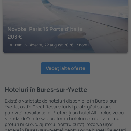
Novotel Paris 13 Porte d'Italie
203
€
Le Kremlin-Bicetre, 22 august 2026, 2 nopți
Vedeţi alte oferte
Hoteluri în Bures-sur-Yvette
Există o varietate de hoteluri disponibile în Bures-sur-
Yvette, astfel încât fiecare turist poate găsi cazare
potrivită nevoilor sale. Preferați un hotel All-Inclusive cu
standarde ȋnalte sau preferați hoteluri confortabile cu
preţuri mici? Cu ajutorul nostru puteți rezerva uşor
cazare în Bures-sur-Yvette} pentru orice buget! Selectați