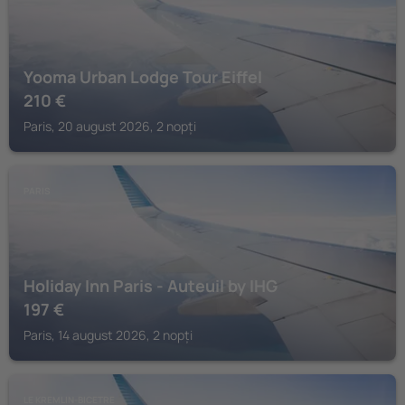
Yooma Urban Lodge Tour Eiffel
210
€
Paris, 20 august 2026, 2 nopți
PARIS
Holiday Inn Paris - Auteuil by IHG
197
€
Paris, 14 august 2026, 2 nopți
LE KREMLIN-BICETRE