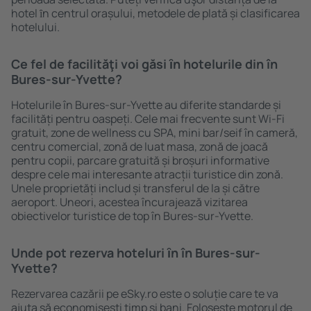
hotel ȋn centrul orașului, metodele de plată și clasificarea
hotelului.
Ce fel de facilităţi voi găsi ȋn hotelurile din în
Bures-sur-Yvette?
Hotelurile în Bures-sur-Yvette au diferite standarde și
facilități pentru oaspeți. Cele mai frecvente sunt Wi-Fi
gratuit, zone de wellness cu SPA, mini bar/seif în cameră,
centru comercial, zonă de luat masa, zonă de joacă
pentru copii, parcare gratuită și broșuri informative
despre cele mai interesante atracții turistice din zonă.
Unele proprietăți includ și transferul de la și către
aeroport. Uneori, acestea încurajează vizitarea
obiectivelor turistice de top în Bures-sur-Yvette.
Unde pot rezerva hoteluri ȋn în Bures-sur-
Yvette?
Rezervarea cazării pe eSky.ro este o soluție care te va
ajuta să economiseşti timp și bani. Foloseşte motorul de