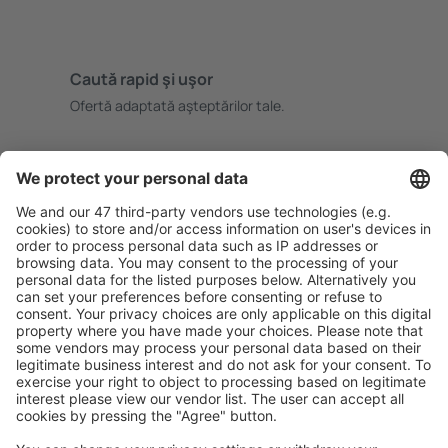
Caută rapid şi uşor
Ofertă adaptată aşteptărilor tale.
Planifică ȋn siguranţă
Rezervare fără griji cu opțiune gratuită de anulare.
Economiseşte mai mult
Prețuri atractive și oferte speciale pentru utilizatorii
conectați.
Cazarea preferată
Alege din peste 1,3 mil. de opţiuni: hoteluri, cabane,
apartamente și altele.