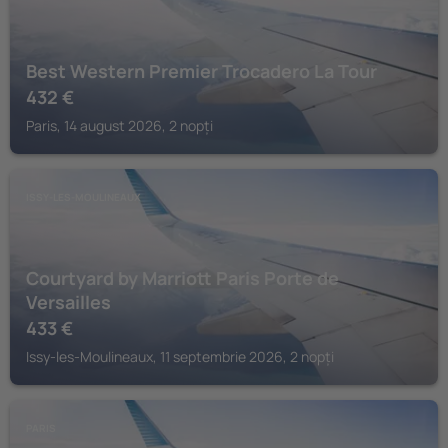
Best Western Premier Trocadero La Tour
432
€
Paris, 14 august 2026, 2 nopți
ISSY-LES-MOULINEAUX
Courtyard by Marriott Paris Porte de
Versailles
433
€
Issy-les-Moulineaux, 11 septembrie 2026, 2 nopți
PARIS