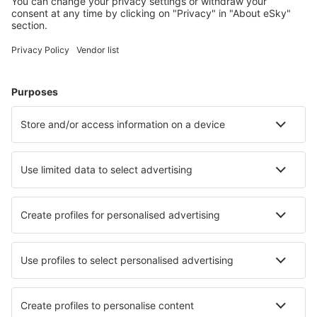
Cele mai căutate hoteluri de către utilizatorii eSky
Hoteluri în Franţa - Orașe populare
Hoteluri în Paris
Hoteluri în Frejus
Hoteluri în Cannes
Hoteluri în Nisa
Hoteluri în Le Cap d`Agde
Hoteluri în Coudekerque-Branche
Hoteluri în Mimizan
Hoteluri în Colmar
Hoteluri în Saint-Jean-de-Monts
Hoteluri în Arâches
Cele mai bune hoteluri - orașe
Hoteluri în Badminton
Hoteluri în Miedziana Góra k. Kielc
Hoteluri în Laxa
Hoteluri în Ladiko
Hoteluri în Holetown
Hoteluri în Argés
Hoteluri în Korswandt