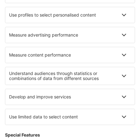
Hoteluri în Hayling Island
Hoteluri în La Durantaye
Hoteluri în Aguelmous
Cele mai bune hoteluri - regiuni
Hoteluri în Alsacia
Hoteluri în regiunea Rivierei Franceze
Hoteluri în Champagne
Hoteluri în Val d'Isère
Hoteluri în Midi-Pyrenees
Hoteluri în Dachstein
Hoteluri in Parcul Național Bontebok
Hoteluri în Emiratele Arabe Unite
Hoteluri in Pitztal
Hoteluri in Parcul Național Big Bend