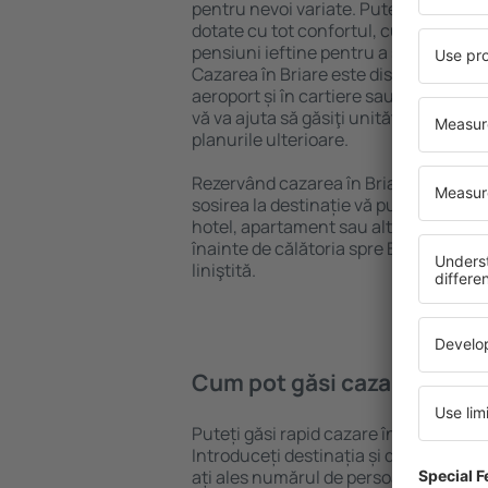
pentru nevoi variate. Puteți beneficia
dotate cu tot confortul, cu numeroase 
pensiuni ieftine pentru a sta câteva zi
Cazarea în Briare este disponibilă în 
aeroport și în cartiere sau regiuni ma
vă va ajuta să găsiţi unităţi de cazare 
planurile ulterioare.
Rezervând cazarea în Briare mai devr
sosirea la destinație vă puteţi relaxa, 
hotel, apartament sau altă unitate de
înainte de călătoria spre Briare și vă 
liniştită.
Cum pot găsi cazare în Bri
Puteți găsi rapid cazare în Briare fol
Introduceți destinația și datele de c
ați ales numărul de persoane, motorul