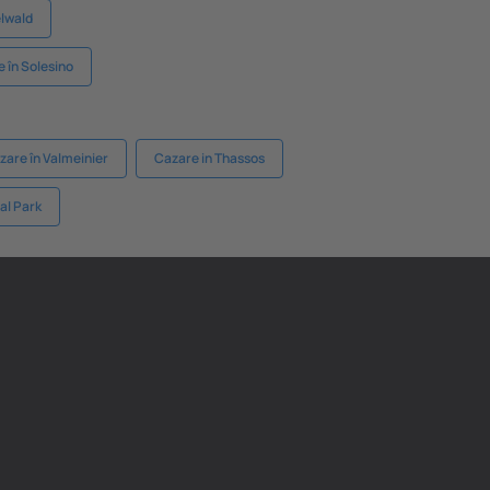
lwald
 în Solesino
zare în Valmeinier
Cazare in Thassos
al Park