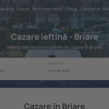
Vacanţe
Cazare
Închiriere mașini
Oferte
Transferuri
Mai
Cazare ieftină - Briare
Vedeţi cele mai bune oferte de cazare în Briare!
Cazare în Briare