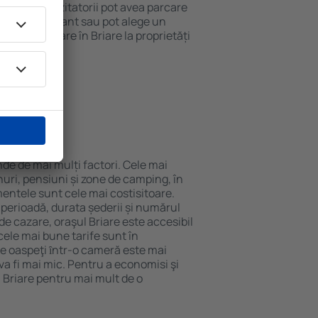
 internet. Vizitatorii pot avea parcare
ă la restaurant sau pot alege un
 rezerva cazare în Briare la proprietăți
eroport.
 Briare?
nde de mai mulți factori. Cele mai
nuri, pensiuni și zone de camping, în
mentele sunt cele mai costisitoare.
 perioadă, durata șederii și numărul
de cazare, oraşul Briare este accesibil
cele mai bune tarife sunt în
e oaspeţi ȋntr-o cameră este mai
va fi mai mic. Pentru a economisi şi
n Briare pentru mai mult de o