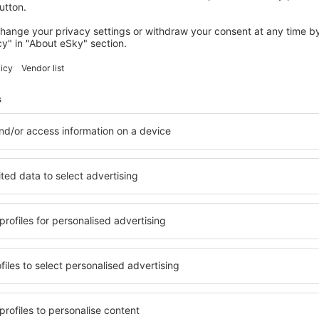
BRIARE
Chambre d'Hôtes Proche de Briare
Briare, 14 august 2026, 2 nopți
Vedeţi mai multe oferte în Briare
Briare – cea ma
re pentru fiecare buget şi
Puteți alege dintr-o ofertă v