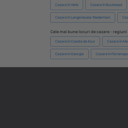
Cazare în Yahk
Cazare în Buckhead
Cazare în Langenleuba-Niederhain
Caz
Cele mai bune locuri de cazare - regiuni
Cazare în Coasta de Azur
Cazare în Mer
Cazare in Georgia
Cazare în Florianopo