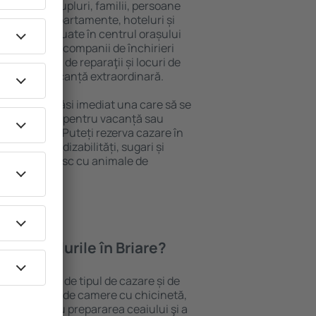
 persoană, cupluri, familii, persoane
i pot sta în apartamente, hoteluri și
e și sunt situate în centrul orașului
iere, inclusiv companii de închirieri
ine, centre de reparaţii și locuri de
antează o vacanță extraordinară.
Briare, veţi găsi imediat una care să se
e aveți nevoie pentru vacanță sau
nația aleasă. Puteți rezerva cazare în
rsoanele cu dizabilități, sugari și
care călătoresc cu animale de
feră hotelurile în Briare?
 Briare depind de tipul de cazare și de
pot beneficia de camere cu chicinetă,
ensile pentru prepararea ceaiului şi a