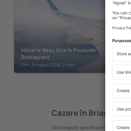
GIEN
Hôtel le Beau Site la Poularde
Restaurant
Gien, 14 august 2026, 2 nopți
Cazare în Briare
Vă ȋndreptaţi spre Briare? Găsiți caza