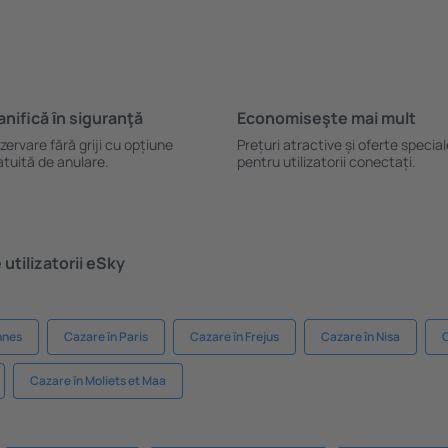
anifică ȋn siguranţă
Economiseşte mai mult
zervare fără griji cu opțiune
Prețuri atractive și oferte specia
atuită de anulare.
pentru utilizatorii conectați.
utilizatorii eSky
nnes
Cazare în Paris
Cazare în Frejus
Cazare în Nisa
Cazare în Moliets et Maa