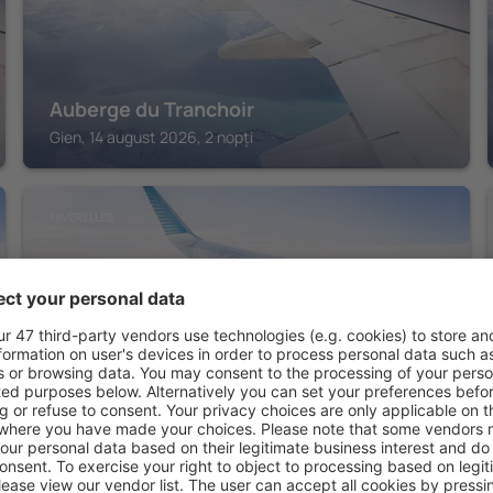
Auberge du Tranchoir
Gien, 14 august 2026, 2 nopți
FAVERELLES
Terre De Loire
Faverelles, 14 august 2026, 2 nopți