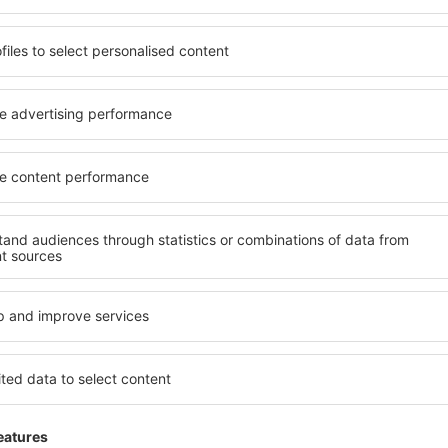
 de proprietăți spațioase,
proprietăți pentru o singură
facilități, precum și de
ȋn vârstă și grupuri. Oaspeţi
le în timpul unui city break.
pensiuni care oferă intimitat
centrul orașului, lângă
Briare. Facilitățile din aprop
i puțin populare. Acest lucru
auto, transport public, magaz
în funcție de nevoi și de
relaxare sau distracţie, gar
Dacă doriţi cazare de lux în 
eme, aveți garanţia că după
potrivească. Veți găsi tot c
fără a fi nevoie să căutaţi un
călătoria de afaceri la desti
 cazare. Rezervaţi cazarea
Briare cu facilități pentru pe
veţi bucura de o călătorie
copii, precum și pentru cei 
companie.
are?
Ce fel de facilităţi o
osind un motor de căutare.
Facilitățile proprietăţilor în
heck-in și check-out. După ce
numărul de stele. Oaspeții 
 de căutare va afișa
balcon, aer condiționat, ust