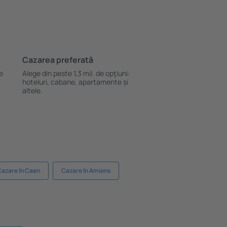
Cazarea preferată
le
Alege din peste 1,3 mil. de opţiuni:
hoteluri, cabane, apartamente și
altele.
Cazare în Caen
Cazare în Amiens