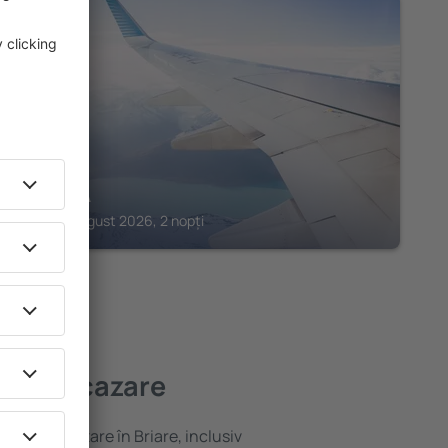
GIEN
VILLULA
Gien, 14 august 2026, 2 nopți
i bună cazare
ariată de cazare în Briare, inclusiv