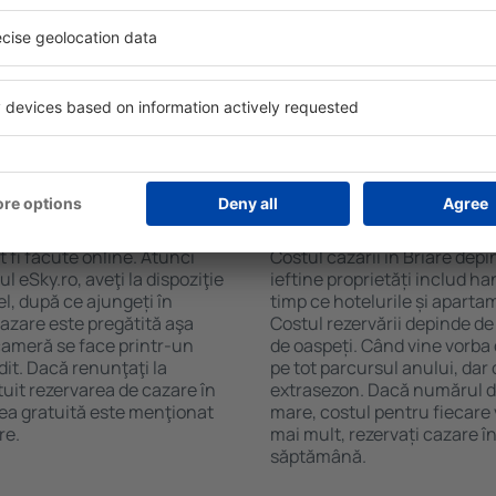
e. Filtrarea rezultatelor în
cafelei, prosoape și acces la
de stele, evaluările
gratuită, pot comanda o mas
 opțiunea de anulare gratuită
hotel cu piscină. În plus, pot
fel veți putea găsi cazare în
care oferă transport de la a
ie de nevoile
cazare sau un pachet
Briare?
Cât costă cazarea în
t fi făcute online. Atunci
Costul cazării în Briare depi
 eSky.ro, aveţi la dispoziţie
ieftine proprietăți includ ha
el, după ce ajungeți în
timp ce hotelurile și aparta
cazare este pregătită aşa
Costul rezervării depinde de
 cameră se face printr-un
de oaspeți. Când vine vorba 
dit. Dacă renunţaţi la
pe tot parcursul anului, dar 
tuit rezervarea de cazare în
extrasezon. Dacă numărul d
rea gratuită este menţionat
mare, costul pentru fiecare 
re.
mai mult, rezervați cazare î
săptămână.