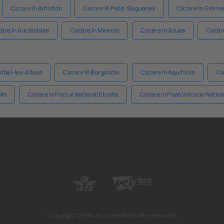
Cazare în Alfriston
Cazare în Petit-Saguenay
Cazare în Gimme
are în Auchinblae
Cazare în Mineola
Cazare în Azusa
Cazare
ibel-les-Allues
Cazare în Burgundia
Cazare în Aquitania
Ca
lis
Cazare la Parcul Național Etosha
Cazare in Poas Volcano Nation
Copyright © eSky.ro. Toate drepturile rezervate.