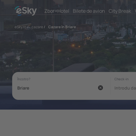
Zbor+Hotel
Bilete de avion
City Break
eSky.ro
/
cazare
/
Cazare în Briare