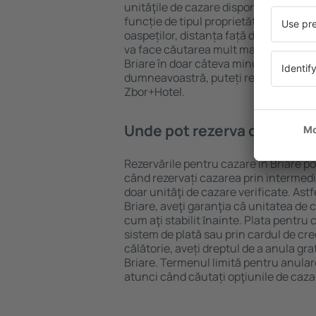
unităţile de cazare disponibile în Briar
funcție de tipul proprietăţii, numărul 
oaspeților, distanța față de centru și
va face căutarea mult mai ușoară. Ast
Briare în doar câteva minute. În funcț
dumneavoastră, puteți rezerva doar 
Zbor+Hotel.
Unde pot rezerva cazare în 
Rezervările pentru cazare în Briare po
când rezervați cazarea prin intermediul
doar unităţi de cazare verificate. Astf
Briare, aveţi garanţia că unitatea de 
cum aţi stabilit ȋnainte. Plata pentru
sistem de plată sau prin cardul de cre
călătorie, aveți dreptul de a anula gra
Briare. Termenul limită pentru anula
atunci când căutați opţiunile de caza