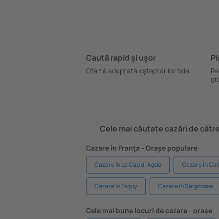
Caută rapid şi uşor
Pl
Ofertă adaptată aşteptărilor tale.
Re
gr
Cele mai căutate cazări de către 
Cazare în Franţa - Orașe populare
Cazare în Le Cap d`Agde
Cazare în Ca
Cazare în Erquy
Cazare în Seignosse
Cele mai bune locuri de cazare - orașe