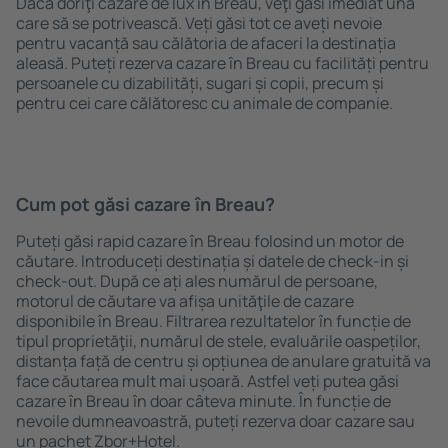
Dacă doriţi cazare de lux în Breau, veţi găsi imediat una
care să se potrivească. Veți găsi tot ce aveți nevoie
pentru vacanță sau călătoria de afaceri la destinația
aleasă. Puteți rezerva cazare în Breau cu facilități pentru
persoanele cu dizabilități, sugari și copii, precum și
pentru cei care călătoresc cu animale de companie.
Cum pot găsi cazare în Breau?
Puteți găsi rapid cazare în Breau folosind un motor de
căutare. Introduceți destinația și datele de check-in și
check-out. După ce ați ales numărul de persoane,
motorul de căutare va afișa unităţile de cazare
disponibile în Breau. Filtrarea rezultatelor în funcție de
tipul proprietăţii, numărul de stele, evaluările oaspeților,
distanța față de centru și opțiunea de anulare gratuită va
face căutarea mult mai ușoară. Astfel veți putea găsi
cazare în Breau în doar câteva minute. În funcție de
nevoile dumneavoastră, puteți rezerva doar cazare sau
un pachet Zbor+Hotel.