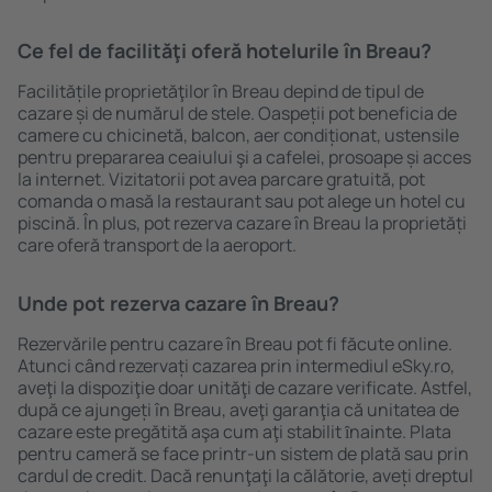
Ce fel de facilităţi oferă hotelurile în Breau?
Facilitățile proprietăţilor în Breau depind de tipul de
cazare și de numărul de stele. Oaspeții pot beneficia de
camere cu chicinetă, balcon, aer condiționat, ustensile
pentru prepararea ceaiului şi a cafelei, prosoape și acces
la internet. Vizitatorii pot avea parcare gratuită, pot
comanda o masă la restaurant sau pot alege un hotel cu
piscină. În plus, pot rezerva cazare în Breau la proprietăți
care oferă transport de la aeroport.
Unde pot rezerva cazare în Breau?
Rezervările pentru cazare în Breau pot fi făcute online.
Atunci când rezervați cazarea prin intermediul eSky.ro,
aveţi la dispoziţie doar unităţi de cazare verificate. Astfel,
după ce ajungeți în Breau, aveţi garanţia că unitatea de
cazare este pregătită aşa cum aţi stabilit ȋnainte. Plata
pentru cameră se face printr-un sistem de plată sau prin
cardul de credit. Dacă renunţaţi la călătorie, aveți dreptul