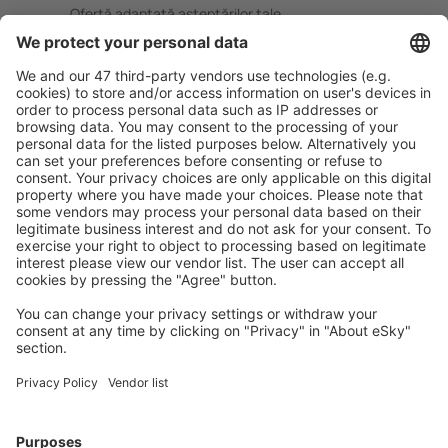
Ofertă adaptată aşteptărilor tale.
Planifică ȋn siguranţă
Rezervare fără griji cu opțiune gratuită de anulare.
Economiseşte mai mult
Prețuri atractive și oferte speciale pentru utilizatorii
conectați.
Cazarea preferată
Alege din peste 1,3 mil. de opţiuni: hoteluri, cabane,
apartamente și altele.
Cele mai căutate cazări de către utilizatorii eSky
Cazare în Franţa - Orașe populare