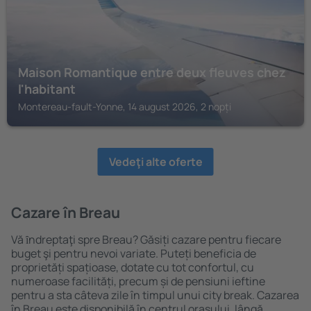
Maison Romantique entre deux fleuves chez
l'habitant
Montereau-fault-Yonne, 14 august 2026, 2 nopți
Vedeţi alte oferte
Cazare în Breau
Vă ȋndreptaţi spre Breau? Găsiți cazare pentru fiecare
buget şi pentru nevoi variate. Puteți beneficia de
proprietăți spațioase, dotate cu tot confortul, cu
numeroase facilități, precum și de pensiuni ieftine
pentru a sta câteva zile în timpul unui city break. Cazarea
în Breau este disponibilă în centrul orașului, lângă