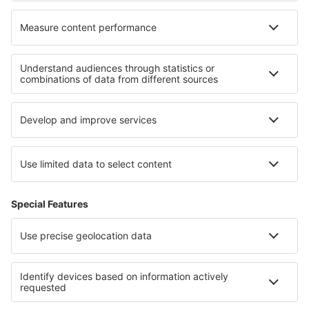
Cele mai bune locuri de cazare - regiuni
Cazare în La Plagne
Cazare în Arc
Cazare în Tignes
Cazare în Corsica
Cazare în Val Cenis
Cazare in Jacksonville Coast
Cazare in Wales
Cazare in Pongolapoort Nature Reserve
Cazare in Costa Sur
Cazare in Turiec