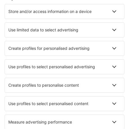
Cazare în Cannes
Cazare în Frejus
Cazare în Le Cap d`Agde
Cazare în Paris
Cazare în Nisa
Cazare în La Tranche-sur-Mer
Cazare în Collioure
Cazare în Pornichet
Cazare în Ajaccio
Cazare în Bonifacio
Cele mai bune locuri de cazare - orașe
Cazare în Wellin
Cazare în María de la Salud
Cazare în Rothenthurn
Cazare în L'Etang Du Nord
Cazare în Greytown
Cazare în Youngtown
Cazare în Gaiole in Chianti
Cazare în Barra Mansa
Cazare în Beverwijk
Cazare în Caselle Torinese