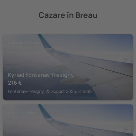
Cazare în Breau
FONTENAY-TRESIGNY
Kyriad Fontenay Tresigny
216
€
Fontenay-Tresigny, 22 august 2026, 2 nopți
LE MEE-SUR-SEINE