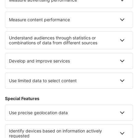
Hoteluri în Patrony
Cele mai bune hoteluri - regiuni
Hoteluri în Normandia
Hoteluri în Val d'Isère
Hoteluri în Ile-de-France
Hoteluri în Valea Loirei
Hoteluri în regiunea Munților Jura
Hoteluri in Stubaital
Hoteluri in Addo Elephant National Park
Hoteluri în Paraguay
Hoteluri in Finger Lakes
Hoteluri in Osorno Province