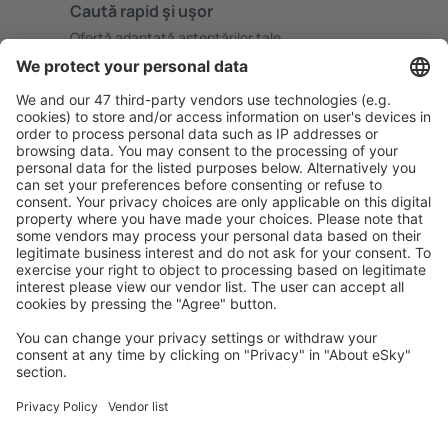
Caută rapid şi uşor
Ofertă adaptată aşteptărilor tale.
Planifică ȋn siguranţă
Rezervare fără griji cu opțiune gratuită de anulare.
Economiseşte mai mult
Prețuri atractive și oferte speciale pentru utilizatorii
conectați.
Cazarea preferată
Alege din peste 1,3 mil. de opţiuni: hoteluri, cabane,
apartamente și altele.
Cele mai căutate hoteluri de către utilizatorii eSky
Hoteluri în Franţa - Orașe populare