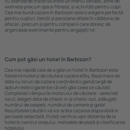
cu standarde ȋnalte să ofere un meniu variabil, zone de
wellness precum spa și fitness, și activități pentru copii.
Cea mai bună cazare în Barbizon este o alegere perfectă
pentru cupluri, familii și persoane aflate în călătorie de
afaceri, precum și pentru companii care doresc să
organizeze evenimente pentru angajații lor.
Cum pot găsi un hotel în Barbizon?
Cea mai rapidă cale de a găsi un hotel în Barbizon este
folosind motorul de căutare cazare eSky. Baza mare de
date cu locuri de cazare conţinând o gamă largă de
opţiuni este o garanție că veți găsi ceea ce căutați.
Completați câmpurile motorului de căutare - selectați
locul, alegeți data de check-in și check-out, adăugați
numărul de oaspeți, numărul de camere şi gata!
Rezultatele căutării vă vor arăta cazarea disponibilă ȋn
perioada selectată. Puteți verifica uşor distanța de la
hotel ȋn centrul orașului, metodele de plată și clasificarea
hotelului.