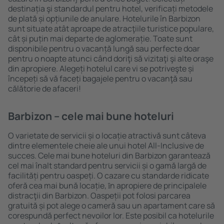
destinația şi standardul pentru hotel, verificați metodele
de plată și opțiunile de anulare. Hotelurile în Barbizon
sunt situate atât aproape de atracţiile turistice populare,
cât și puțin mai departe de aglomerație. Toate sunt
disponibile pentru o vacanță lungă sau perfecte doar
pentru o noapte atunci când doriţi să vizitaţi şi alte oraşe
din apropiere. Alegeți hotelul care vi se potriveşte și
începeți să vă faceți bagajele pentru o vacanţă sau
călătorie de afaceri!
Barbizon – cele mai bune hoteluri
O varietate de servicii și o locație atractivă sunt câteva
dintre elementele cheie ale unui hotel All-Inclusive de
succes. Cele mai bune hoteluri din Barbizon garantează
cel mai înalt standard pentru servicii și o gamă largă de
facilități pentru oaspeți. O cazare cu standarde ridicate
oferă cea mai bună locație, ȋn apropiere de principalele
distracţii din Barbizon. Oaspeții pot folosi parcarea
gratuită și pot alege o cameră sau un apartament care să
corespundă perfect nevoilor lor. Este posibil ca hotelurile