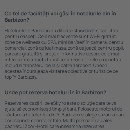
Ce fel de facilităţi voi găsi ȋn hotelurile din în
Barbizon?
Hotelurile în Barbizon au diferite standarde și facilități
pentru oaspeți. Cele mai frecvente sunt Wi-Fi gratuit,
zone de wellness cu SPA, mini bar/seif în cameră, centru
comercial, zonă de luat masa, zonă de joacă pentru copii,
parcare gratuită și broșuri informative despre cele mai
interesante atracții turistice din zonă. Unele proprietăți
includ și transferul de la și către aeroport. Uneori,
acestea încurajează vizitarea obiectivelor turistice de
top în Barbizon.
Unde pot rezerva hoteluri ȋn în Barbizon?
Rezervarea cazării pe eSky.ro este o soluție care te va
ajuta să economiseşti timp și bani. Foloseşte motorul de
căutare a hotelurilor din în Barbizon și alege cazarea care
corespunde cerințelor tale. Multe persoane au ales
pachetul Zbor+Hotel care ȋnseamnă rezervarea