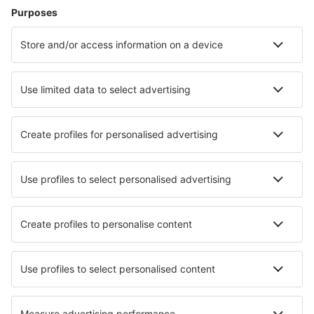
Hoteluri în Cannes
Hoteluri în Paris
Hoteluri în Nisa
Hoteluri în Frejus
Hoteluri în Le Cap d`Agde
Hoteluri în La Tranche-sur-Mer
Hoteluri în Le Barcares
Hoteluri în Narbonne
Hoteluri în Les Sables-d`Olonne
Hoteluri în Orleans
Cele mai bune hoteluri - orașe
Hoteluri în Zbójna
Hoteluri în Karibib
Hoteluri în Tredos
Hoteluri în Glenn Dale
Hoteluri în Susono
Hoteluri în Sao Joao da Talha
Hoteluri în Kirchen
Hoteluri în Dendermonde
Hoteluri în Troy