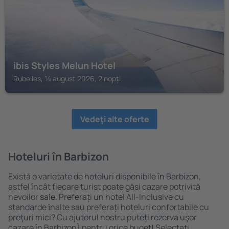
ibis Styles Melun Hotel
Rubelles, 14 august 2026, 2 nopți
Vedeţi alte oferte
Hoteluri în Barbizon
Există o varietate de hoteluri disponibile în Barbizon,
astfel încât fiecare turist poate găsi cazare potrivită
nevoilor sale. Preferați un hotel All-Inclusive cu
standarde ȋnalte sau preferați hoteluri confortabile cu
preţuri mici? Cu ajutorul nostru puteți rezerva uşor
cazare în Barbizon} pentru orice buget! Selectați