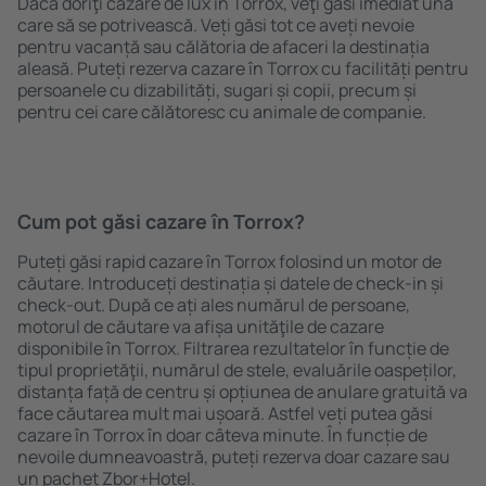
Dacă doriţi cazare de lux în Torrox, veţi găsi imediat una
care să se potrivească. Veți găsi tot ce aveți nevoie
pentru vacanță sau călătoria de afaceri la destinația
aleasă. Puteți rezerva cazare în Torrox cu facilități pentru
persoanele cu dizabilități, sugari și copii, precum și
pentru cei care călătoresc cu animale de companie.
Cum pot găsi cazare în Torrox?
Puteți găsi rapid cazare în Torrox folosind un motor de
căutare. Introduceți destinația și datele de check-in și
check-out. După ce ați ales numărul de persoane,
motorul de căutare va afișa unităţile de cazare
disponibile în Torrox. Filtrarea rezultatelor în funcție de
tipul proprietăţii, numărul de stele, evaluările oaspeților,
distanța față de centru și opțiunea de anulare gratuită va
face căutarea mult mai ușoară. Astfel veți putea găsi
cazare în Torrox în doar câteva minute. În funcție de
nevoile dumneavoastră, puteți rezerva doar cazare sau
un pachet Zbor+Hotel.