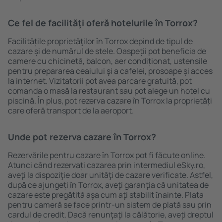
Ce fel de facilităţi oferă hotelurile în Torrox?
Facilitățile proprietăţilor în Torrox depind de tipul de
cazare și de numărul de stele. Oaspeții pot beneficia de
camere cu chicinetă, balcon, aer condiționat, ustensile
pentru prepararea ceaiului şi a cafelei, prosoape și acces
la internet. Vizitatorii pot avea parcare gratuită, pot
comanda o masă la restaurant sau pot alege un hotel cu
piscină. În plus, pot rezerva cazare în Torrox la proprietăți
care oferă transport de la aeroport.
Unde pot rezerva cazare în Torrox?
Rezervările pentru cazare în Torrox pot fi făcute online.
Atunci când rezervați cazarea prin intermediul eSky.ro,
aveţi la dispoziţie doar unităţi de cazare verificate. Astfel,
după ce ajungeți în Torrox, aveţi garanţia că unitatea de
cazare este pregătită aşa cum aţi stabilit ȋnainte. Plata
pentru cameră se face printr-un sistem de plată sau prin
cardul de credit. Dacă renunţaţi la călătorie, aveți dreptul