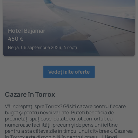
Hotel Bajamar
450
€
Nerja, 06 septembrie 2026, 4 nopți
Vedeţi alte oferte
Cazare în Torrox
Vă ȋndreptaţi spre Torrox? Găsiți cazare pentru fiecare
buget şi pentru nevoi variate. Puteți beneficia de
proprietăți spațioase, dotate cu tot confortul, cu
numeroase facilități, precum și de pensiuni ieftine
pentru a sta câteva zile în timpul unui city break. Cazarea
în Torrox este disponibilă în centrul orașului, lângă