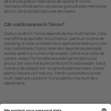
de a anula gratuit rezervarea de cazare în Torrox.
Termenul limită pentru anularea gratuită este menţionat
atunci când căutați opţiunile de cazare.
Cât costă cazarea în Torrox?
Costul cazării în Torrox depinde de mai mulți factori. Cele
mai ieftine proprietăți includ hanuri, pensiuni și zone de
camping, în timp ce hotelurile și apartamentele sunt cele
mai costisitoare. Costul rezervării depinde de perioadă,
durata șederii și numărul de oaspeți. Când vine vorba de
cazare, oraşul Torrox este accesibil pe tot parcursul
anului, dar cele mai bune tarife sunt în extrasezon. Dacă
numărul de oaspeţi ȋntr-o cameră este mai mare, costul
pentru fiecare va fi mai mic. Pentru a economisi şi mai
mult, rezervați cazare în Torrox pentru mai mult de o
săptămână.
Caută rapid şi uşor