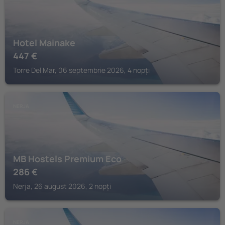
Hotel Mainake
447
€
Torre Del Mar, 06 septembrie 2026, 4 nopți
NERJA
MB Hostels Premium Eco
286
€
Nerja, 26 august 2026, 2 nopți
NERJA