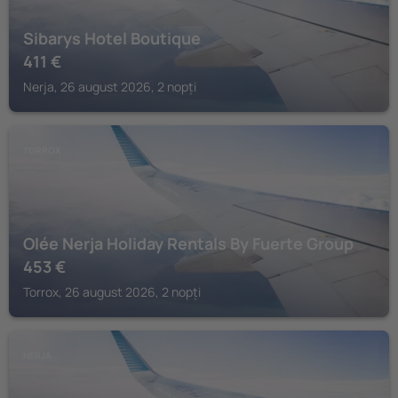
Sibarys Hotel Boutique
411
€
Nerja, 26 august 2026, 2 nopți
TORROX
Olée Nerja Holiday Rentals By Fuerte Group
453
€
Torrox, 26 august 2026, 2 nopți
NERJA