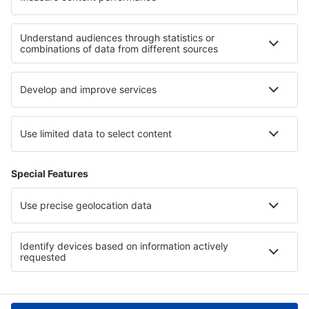
Cele mai bune locuri de cazare - regiuni
Cazare in Costa del Azahar
Cazare in Formentera
Cazare in Provincia Madrid
Cazare in Mallorca
Cazare in Insulele Canare
Cazare in Zakynthos
Cazare in Regiunea Los Ríos
Cazare on Adratic Coast
Cazare în Algarve
Cazare în Flachau