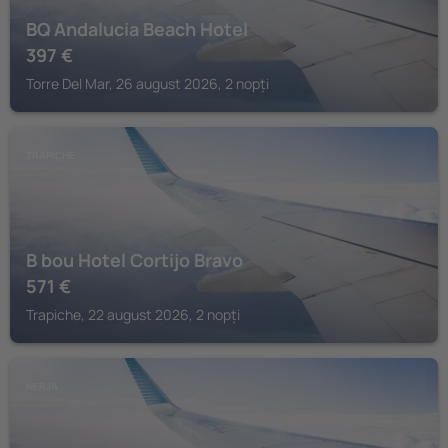
BQ Andalucia Beach Hotel
397
€
Torre Del Mar, 26 august 2026, 2 nopți
TRAPICHE
B bou Hotel Cortijo Bravo
571
€
Trapiche, 22 august 2026, 2 nopți
NERJA