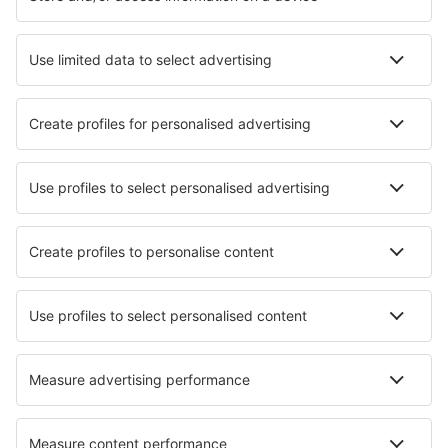
Cazare în Barcelona
Cazare în Malaga
Cazare în Madrid
Cazare în Mijas
Cazare în Marbella
Cazare în Peniscola
Cazare în Costa Calma
Cazare în Arico
Cazare în Denia
Cazare în Arona
Cele mai bune locuri de cazare - orașe
Cazare în Lyme Regis
Cazare în Tokaj
Cazare în Saint-Nabord
Cazare Appuna
Cazare în Roveredo In Piano
Cazare Khokhlovo
Cazare în Rawa Mazowiecka
Cazare Aurigo
Cazare în Tambaú
Cazare în Jefferson