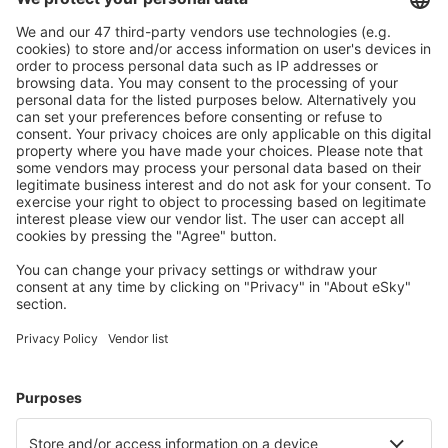
Ofertă adaptată aşteptărilor tale.
Planifică ȋn siguranţă
Rezervare fără griji cu opțiune gratuită de anulare.
Economiseşte mai mult
Prețuri atractive și oferte speciale pentru utilizatorii
conectați.
Cazarea preferată
Alege din peste 1,3 mil. de opţiuni: hoteluri, cabane,
apartamente și altele.
Cele mai căutate cazări de către utilizatorii eSky
Cazare în Spania - Orașe populare