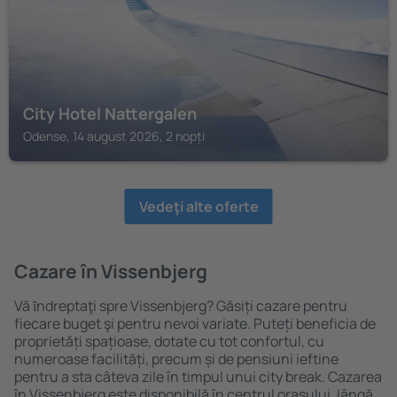
City Hotel Nattergalen
Odense, 14 august 2026, 2 nopți
Vedeţi alte oferte
Cazare în Vissenbjerg
Vă ȋndreptaţi spre Vissenbjerg? Găsiți cazare pentru
fiecare buget şi pentru nevoi variate. Puteți beneficia de
proprietăți spațioase, dotate cu tot confortul, cu
numeroase facilități, precum și de pensiuni ieftine
pentru a sta câteva zile în timpul unui city break. Cazarea
în Vissenbjerg este disponibilă în centrul orașului, lângă