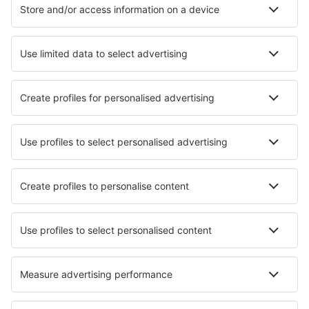
Cazare în Danemarca - Orașe populare
Cazare în Romo-Molby
Cazare în Copenhaga
Cazare în Ebeltoft
Cazare în Blavand
Cazare în Lokken
Cazare în Karrebaeksminde
Cazare Hojer
Cazare în Tranekaer
Cazare în Borkop
Cazare în Vejby
Cele mai bune locuri de cazare - orașe
Cazare în Sjøholt
Cazare în Rovies
Cazare în Ağva
Cazare Arbnes
Cazare în Rothrist
Cazare în Serrara
Cazare în Giresun
Cazare în El Tule
Cazare în Jiaozuo City
Cazare în Gyulakeszi