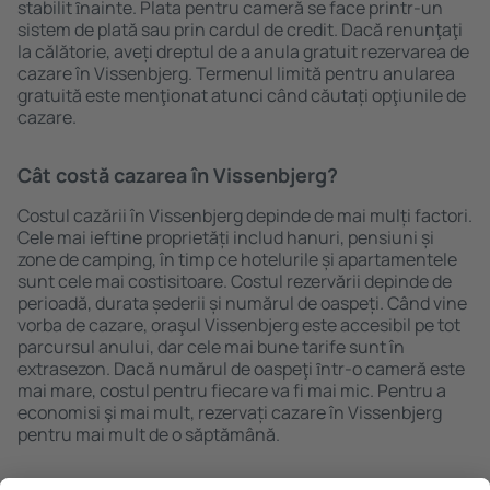
stabilit ȋnainte. Plata pentru cameră se face printr-un
sistem de plată sau prin cardul de credit. Dacă renunţaţi
la călătorie, aveți dreptul de a anula gratuit rezervarea de
cazare în Vissenbjerg. Termenul limită pentru anularea
gratuită este menţionat atunci când căutați opţiunile de
cazare.
Cât costă cazarea în Vissenbjerg?
Costul cazării în Vissenbjerg depinde de mai mulți factori.
Cele mai ieftine proprietăți includ hanuri, pensiuni și
zone de camping, în timp ce hotelurile și apartamentele
sunt cele mai costisitoare. Costul rezervării depinde de
perioadă, durata șederii și numărul de oaspeți. Când vine
vorba de cazare, oraşul Vissenbjerg este accesibil pe tot
parcursul anului, dar cele mai bune tarife sunt în
extrasezon. Dacă numărul de oaspeţi ȋntr-o cameră este
mai mare, costul pentru fiecare va fi mai mic. Pentru a
economisi şi mai mult, rezervați cazare în Vissenbjerg
pentru mai mult de o săptămână.