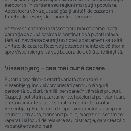
aeroport și în cartiere sau regiuni mai puțin populare.
Acest lucru vă va ajuta să găsiţi unităţi de cazare în
funcție de nevoi și de planurile ulterioare.
Rezervând cazarea în Vissenbjerg mai devreme, aveți
garanţia că după sosirea la destinație vă puteţi relaxa,
fără a fi nevoie să căutaţi un hotel, apartament sau altă
unitate de cazare. Rezervaţi cazarea înainte de călătoria
spre Vissenbjerg și vă veţi bucura de o călătorie liniştită.
Vissenbjerg – cea mai bună cazare
Puteți alege dintr-o ofertă variată de cazare în
Vissenbjerg, inclusiv proprietăți pentru o singură
persoană, cupluri, familii, persoane ȋn vârstă și grupuri.
Oaspeţii pot sta în apartamente, hoteluri și pensiuni care
oferă intimitate și sunt situate în centrul orașului
Vissenbjerg. Facilitățile din apropiere, inclusiv companii
de închirieri auto, transport public, magazine, centre de
reparaţii și locuri de relaxare sau distracţie, garantează o
vacanță extraordinară.