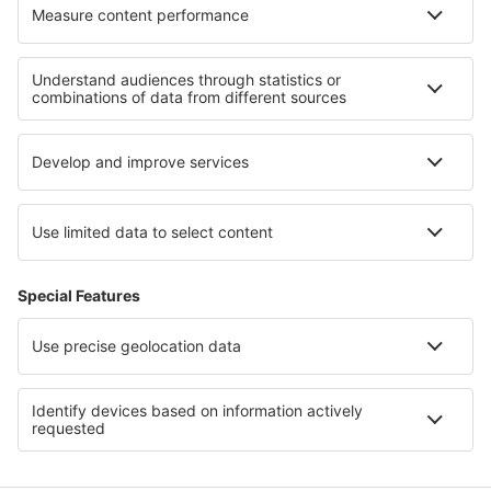
Cele mai bune locuri de cazare - regiuni
Cazare în Bornholm
Cazare în Danemarca
Cazare în Lolland-Falster
Cazare in Faroe Islands
Cazare in Tamaulipas
Cazare în Durban
Cazare in Italy - sun and beach
Cazare in Porta del Sol
Cazare in Lazio