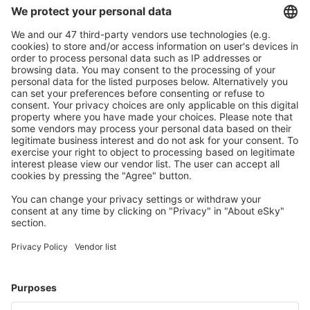
Caută rapid şi uşor
Ofertă adaptată aşteptărilor tale.
Planifică ȋn siguranţă
Rezervare fără griji cu opțiune gratuită de anulare.
Economiseşte mai mult
Prețuri atractive și oferte speciale pentru utilizatorii
conectați.
Cazarea preferată
Alege din peste 1,3 mil. de opţiuni: hoteluri, cabane,
apartamente și altele.
Cele mai căutate cazări de către utilizatorii eSky