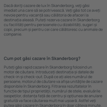
Dacă doriţi cazare de lux în Skanderborg, veţi găsi
imediat una care să se potrivească. Veți găsi tot ce aveți
nevoie pentru vacanță sau călătoria de afaceri la
destinația aleasă. Puteți rezerva cazare în Skanderborg
cu facilități pentru persoanele cu dizabilități, sugari și
copii, precum și pentru cei care călătoresc cu animale de
companie.
Cum pot găsi cazare în Skanderborg?
Puteți găsi rapid cazare în Skanderborg folosind un
motor de căutare. Introduceți destinația și datele de
check-in și check-out. După ce ați ales numărul de
persoane, motorul de căutare va afișa unităţile de cazare
disponibile în Skanderborg. Filtrarea rezultatelor în
funcție de tipul proprietăţii, numărul de stele, evaluările
oaspeților, distanța față de centru și opțiunea de anulare
gratuită va face căutarea mult mai ușoară. Astfel veți
putea găsi cazare în Skanderborg în doar câteva minute.