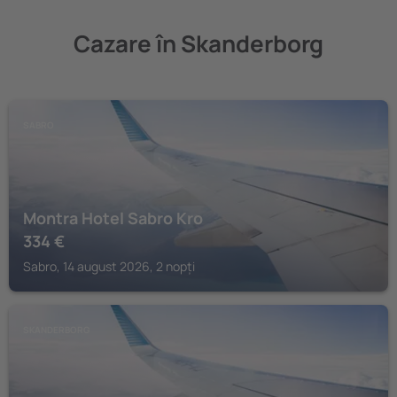
Cazare în Skanderborg
SABRO
Montra Hotel Sabro Kro
334
€
Sabro, 14 august 2026, 2 nopți
SKANDERBORG