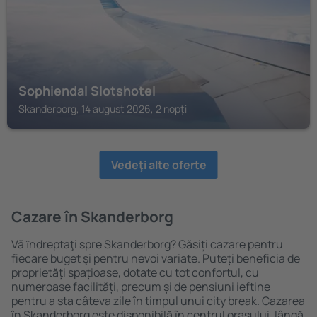
Sophiendal Slotshotel
Skanderborg, 14 august 2026, 2 nopți
Vedeţi alte oferte
Cazare în Skanderborg
Vă ȋndreptaţi spre Skanderborg? Găsiți cazare pentru
fiecare buget şi pentru nevoi variate. Puteți beneficia de
proprietăți spațioase, dotate cu tot confortul, cu
numeroase facilități, precum și de pensiuni ieftine
pentru a sta câteva zile în timpul unui city break. Cazarea
în Skanderborg este disponibilă în centrul orașului, lângă