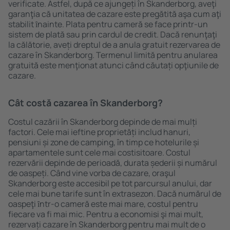
verificate. Astfel, după ce ajungeți în Skanderborg, aveţi
garanţia că unitatea de cazare este pregătită aşa cum aţi
stabilit ȋnainte. Plata pentru cameră se face printr-un
sistem de plată sau prin cardul de credit. Dacă renunţaţi
la călătorie, aveți dreptul de a anula gratuit rezervarea de
cazare în Skanderborg. Termenul limită pentru anularea
gratuită este menţionat atunci când căutați opţiunile de
cazare.
Cât costă cazarea în Skanderborg?
Costul cazării în Skanderborg depinde de mai mulți
factori. Cele mai ieftine proprietăți includ hanuri,
pensiuni și zone de camping, în timp ce hotelurile și
apartamentele sunt cele mai costisitoare. Costul
rezervării depinde de perioadă, durata șederii și numărul
de oaspeți. Când vine vorba de cazare, oraşul
Skanderborg este accesibil pe tot parcursul anului, dar
cele mai bune tarife sunt în extrasezon. Dacă numărul de
oaspeţi ȋntr-o cameră este mai mare, costul pentru
fiecare va fi mai mic. Pentru a economisi şi mai mult,
rezervați cazare în Skanderborg pentru mai mult de o