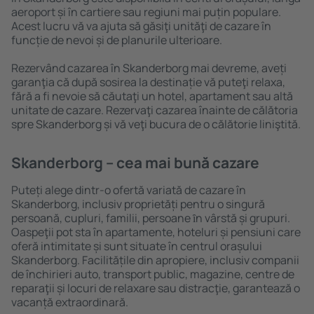
aeroport și în cartiere sau regiuni mai puțin populare.
Acest lucru vă va ajuta să găsiţi unităţi de cazare în
funcție de nevoi și de planurile ulterioare.
Rezervând cazarea în Skanderborg mai devreme, aveți
garanţia că după sosirea la destinație vă puteţi relaxa,
fără a fi nevoie să căutaţi un hotel, apartament sau altă
unitate de cazare. Rezervaţi cazarea înainte de călătoria
spre Skanderborg și vă veţi bucura de o călătorie liniştită.
Skanderborg – cea mai bună cazare
Puteți alege dintr-o ofertă variată de cazare în
Skanderborg, inclusiv proprietăți pentru o singură
persoană, cupluri, familii, persoane ȋn vârstă și grupuri.
Oaspeţii pot sta în apartamente, hoteluri și pensiuni care
oferă intimitate și sunt situate în centrul orașului
Skanderborg. Facilitățile din apropiere, inclusiv companii
de închirieri auto, transport public, magazine, centre de
reparaţii și locuri de relaxare sau distracţie, garantează o
vacanță extraordinară.