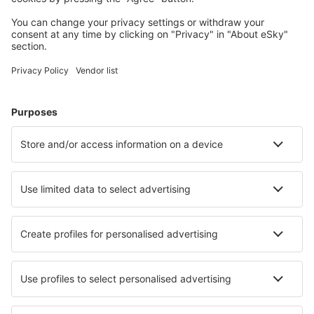
Cele mai căutate cazări de către utilizatorii eSky
Cazare în Danemarca - Orașe populare
Cazare în Romo-Molby
Cazare în Lokken
Cazare în Ebeltoft
Cazare în Blavand
Cazare în Copenhaga
Cazare în Hemmet
Cazare în Holbaek
Cazare în Hampen
Cazare în Augustenborg
Cazare în Bindslev
Cele mai bune locuri de cazare - orașe
Cazare în Slupca
Cazare în Merselo
Cazare în Gandesa
Cazare în Nurmes