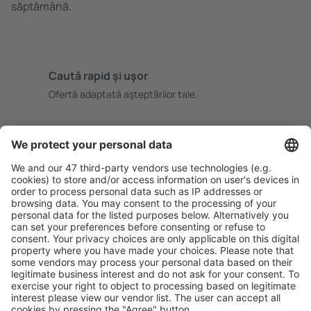
săptămână.
Caută rapid şi uşor
Ofertă adaptată aşteptărilor tale.
Planifică ȋn siguranţă
Rezervare fără griji cu opțiune gratuită de anulare.
Economiseşte mai mult
Prețuri atractive și oferte speciale pentru utilizatorii
conectați.
Cazarea preferată
Alege din peste 1,3 mil. de opţiuni: hoteluri, cabane,
apartamente și altele.