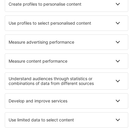
Cazare în Saint-Germain-au-Mont-d'Or
Cazare în La Crescent
Cazare Velka Dobra
Cazare în Vevay
Cazare în Aarwangen
Cazare în Stadtkyll
Cele mai bune locuri de cazare - regiuni
Cazare în Bornholm
Cazare în Danemarca
Cazare in Faroe Islands
Cazare în Lolland-Falster
Cazare în Cundinamarca
Cazare in Regiunea Varna
Cazare in Lacul Maggiore
Cazare în Gastein
Cazare in Cahuita National Park