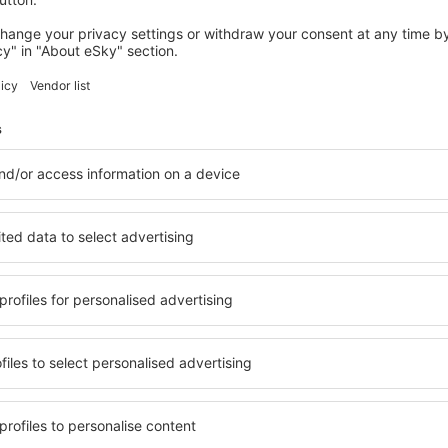
GRAM
Midttown Apartment - 2 Rooms, Kitchen
and Bathroom
Gram, 14 august 2026, 2 nopți
Vedeţi mai multe oferte în Ribe
Ribe – cea mai 
 pentru fiecare buget şi
Puteți alege dintr-o ofertă v