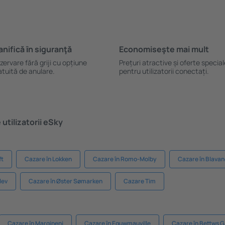
anifică ȋn siguranţă
Economiseşte mai mult
zervare fără griji cu opțiune
Prețuri atractive și oferte specia
atuită de anulare.
pentru utilizatorii conectați.
utilizatorii eSky
ft
Cazare în Lokken
Cazare în Romo-Molby
Cazare în Blava
lev
Cazare în Øster Sømarken
Cazare Tim
Cazare în Margineni
Cazare în Equwmauville
Cazare în Bettws 