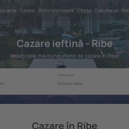
Vacanţe
Cazare
Închiriere mașini
Oferte
Transferuri
Mai
Cazare ieftină - Ribe
Vedeţi cele mai bune oferte de cazare în Ribe!
Cazare în Ribe