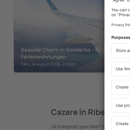
FANO
Seaside Charm in Sonderho - By Traum
Ferienwohnungen
Fano, 14 august 2026, 2 nopți
Cazare în Ribe
Vă ȋndreptaţi spre Ribe? Găsiți cazare