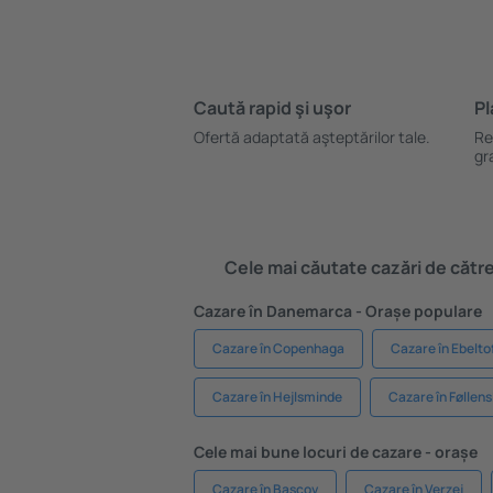
Caută rapid şi uşor
Pl
Ofertă adaptată aşteptărilor tale.
Re
gr
Cele mai căutate cazări de către 
Cazare în Danemarca - Orașe populare
Cazare în Copenhaga
Cazare în Ebelto
Cazare în Hejlsminde
Cazare în Føllens
Cele mai bune locuri de cazare - orașe
Cazare în Bascov
Cazare în Verzej