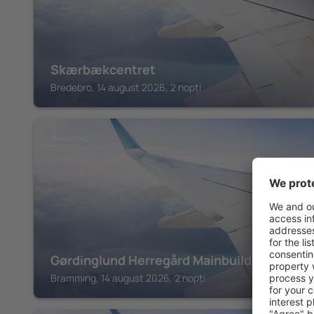
Skærbækcentret
Bredebro, 14 august 2026, 2 nopți
BRAMMING
Gørdinglund Herregård Mainbuilding
Bramming, 14 august 2026, 2 nopți