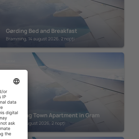
Gørding Bed and Breakfast
Bramming, 14 august 2026, 2 nopți
GRAM
Charming Town Apartment in Gram
Gram, 14 august 2026, 2 nopți