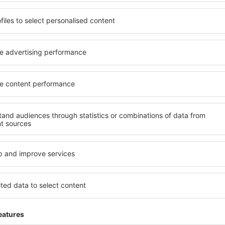
 de proprietăți spațioase,
proprietăți pentru o singură
facilități, precum și de
ȋn vârstă și grupuri. Oaspeţi
le în timpul unui city break.
pensiuni care oferă intimitat
ntrul orașului, lângă
Ribe. Facilitățile din apropie
i puțin populare. Acest lucru
auto, transport public, magaz
în funcție de nevoi și de
relaxare sau distracţie, gar
Dacă doriţi cazare de lux în 
e, aveți garanţia că după
potrivească. Veți găsi tot c
fără a fi nevoie să căutaţi un
călătoria de afaceri la desti
 cazare. Rezervaţi cazarea
Ribe cu facilități pentru pers
ţi bucura de o călătorie
precum și pentru cei care c
e?
Ce fel de facilităţi o
ind un motor de căutare.
Facilitățile proprietăţilor în
heck-in și check-out. După ce
numărul de stele. Oaspeții 
 de căutare va afișa
balcon, aer condiționat, ust