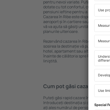
pentru nevoi variate. Puteți beneficia
dotate cu tot confortul, cu numeroase 
pensiuni ieftine pentru a sta câteva zi
Cazarea în Ribe este disponibilă în ce
aeroport și în cartiere sau regiuni ma
vă va ajuta să găsiţi unităţi de cazare 
planurile ulterioare.
Rezervând cazarea în Ribe mai devrem
sosirea la destinație vă puteţi relaxa, 
hotel, apartament sau altă unitate de
înainte de călătoria spre Ribe și vă ve
liniştită.
Cum pot găsi cazare în Rib
Puteți găsi rapid cazare în Ribe folos
Introduceți destinația și datele de c
ați ales numărul de persoane, motorul