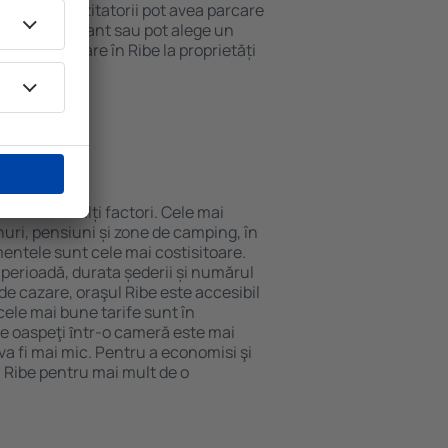
 internet. Vizitatorii pot avea parcare
ă la restaurant sau pot alege un
 rezerva cazare în Ribe la proprietăți
eroport.
n Ribe?
e de mai mulți factori. Cele mai
nuri, pensiuni și zone de camping, în
mentele sunt cele mai costisitoare.
 perioadă, durata șederii și numărul
de cazare, oraşul Ribe este accesibil
cele mai bune tarife sunt în
e oaspeţi ȋntr-o cameră este mai
va fi mai mic. Pentru a economisi şi
n Ribe pentru mai mult de o