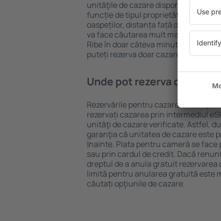
unităţile de cazare disponibile în Ribe.
funcție de tipul proprietăţii, numărul 
oaspeților, distanța față de centru și
va face căutarea mult mai ușoară. Ast
Ribe în doar câteva minute. În funcț
puteți rezerva doar cazare sau un pa
Unde pot rezerva cazare în
Rezervările pentru cazare în Ribe pot 
rezervați cazarea prin intermediul eSky
unităţi de cazare verificate. Astfel, d
garanţia că unitatea de cazare este pr
ȋnainte. Plata pentru cameră se face 
sau prin cardul de credit. Dacă renunţa
dreptul de a anula gratuit rezervarea
limită pentru anularea gratuită este
căutați opţiunile de cazare.