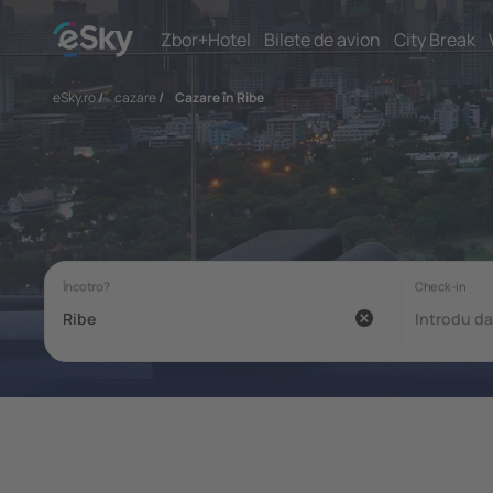
Zbor+Hotel
Bilete de avion
City Break
eSky.ro
/
cazare
/
Cazare în Ribe