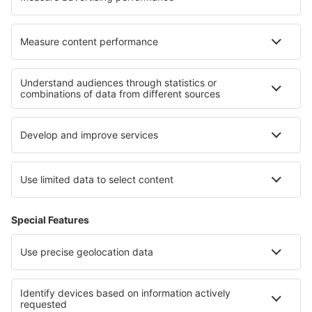
Cele mai bune hoteluri - regiuni
Hoteluri în Lolland-Falster
Hoteluri în Danemarca
Hoteluri în Bornholm
Hoteluri in Faroe Islands
Hoteluri în Mauritius
Hoteluri in Finger Lakes
Hoteluri în regiunea Lacului Geneva
Hoteluri in Parcul Național Big Bend
Hoteluri in Guvernoratul Al Bahr al Ahmar