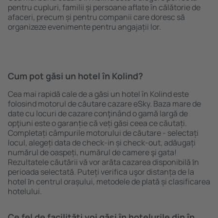
pentru cupluri, familii și persoane aflate în călătorie de
afaceri, precum și pentru companii care doresc să
organizeze evenimente pentru angajații lor.
Cum pot găsi un hotel în Kolind?
Cea mai rapidă cale de a găsi un hotel în Kolind este
folosind motorul de căutare cazare eSky. Baza mare de
date cu locuri de cazare conţinând o gamă largă de
opţiuni este o garanție că veți găsi ceea ce căutați.
Completați câmpurile motorului de căutare - selectați
locul, alegeți data de check-in și check-out, adăugați
numărul de oaspeți, numărul de camere şi gata!
Rezultatele căutării vă vor arăta cazarea disponibilă ȋn
perioada selectată. Puteți verifica uşor distanța de la
hotel ȋn centrul orașului, metodele de plată și clasificarea
hotelului.
Ce fel de facilităţi voi găsi ȋn hotelurile din în