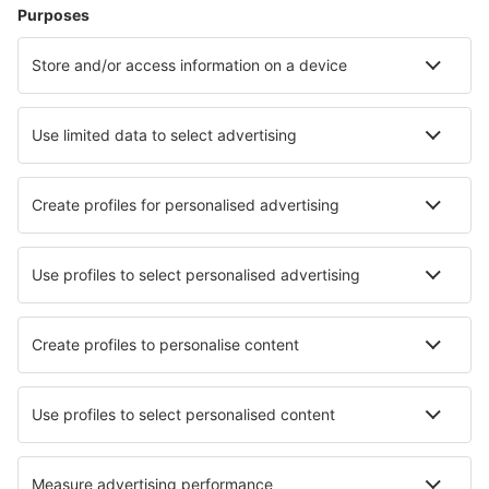
Hoteluri în Ebeltoft
Hoteluri în Lokken
Hoteluri în Blavand
Hoteluri în Farso
Hoteluri în Klegod
Hoteluri în Henne Strand
Hoteluri în Hvide Sande
Hoteluri în Sæby
Cele mai bune hoteluri - orașe
Hoteluri în Tolbanos
Hoteluri în Verges
Hoteluri în Zaros
Hoteluri în St. John
Hoteluri în Rudbārži
Hoteluri în Shinano
Hoteluri în La Piedad
Hoteluri în Tomahawk
Hoteluri în Yamaguchi
Hoteluri Rantzau