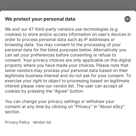
Planifică ȋn siguranţă
Rezervare fără griji cu opțiune gratuită de anulare.
Economiseşte mai mult
Prețuri atractive și oferte speciale pentru utilizatorii
conectați.
Cazarea preferată
Alege din peste 1,3 mil. de opţiuni: hoteluri, cabane,
apartamente și altele.
Cele mai căutate hoteluri de către utilizatorii eSky
Hoteluri în Danemarca - Orașe populare
Hoteluri în Copenhaga
Hoteluri în Romo-Molby