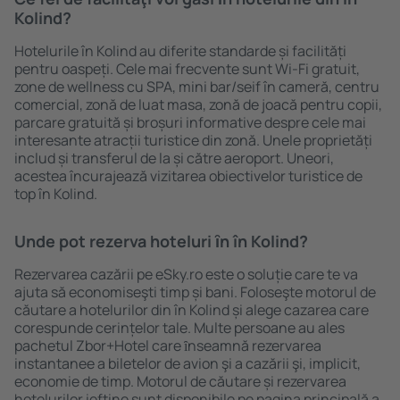
Kolind?
Hotelurile în Kolind au diferite standarde și facilități
pentru oaspeți. Cele mai frecvente sunt Wi-Fi gratuit,
zone de wellness cu SPA, mini bar/seif în cameră, centru
comercial, zonă de luat masa, zonă de joacă pentru copii,
parcare gratuită și broșuri informative despre cele mai
interesante atracții turistice din zonă. Unele proprietăți
includ și transferul de la și către aeroport. Uneori,
acestea încurajează vizitarea obiectivelor turistice de
top în Kolind.
Unde pot rezerva hoteluri ȋn în Kolind?
Rezervarea cazării pe eSky.ro este o soluție care te va
ajuta să economiseşti timp și bani. Foloseşte motorul de
căutare a hotelurilor din în Kolind și alege cazarea care
corespunde cerințelor tale. Multe persoane au ales
pachetul Zbor+Hotel care ȋnseamnă rezervarea
instantanee a biletelor de avion şi a cazării şi, implicit,
economie de timp. Motorul de căutare și rezervarea
hotelurilor ieftine sunt disponibile pe pagina principală a