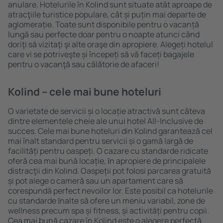
anulare. Hotelurile în Kolind sunt situate atât aproape de
atracţiile turistice populare, cât și puțin mai departe de
aglomerație. Toate sunt disponibile pentru o vacanță
lungă sau perfecte doar pentru o noapte atunci când
doriţi să vizitaţi şi alte oraşe din apropiere. Alegeți hotelul
care vi se potriveşte și începeți să vă faceți bagajele
pentru o vacanţă sau călătorie de afaceri!
Kolind – cele mai bune hoteluri
O varietate de servicii și o locație atractivă sunt câteva
dintre elementele cheie ale unui hotel All-Inclusive de
succes. Cele mai bune hoteluri din Kolind garantează cel
mai înalt standard pentru servicii și o gamă largă de
facilități pentru oaspeți. O cazare cu standarde ridicate
oferă cea mai bună locație, ȋn apropiere de principalele
distracţii din Kolind. Oaspeții pot folosi parcarea gratuită
și pot alege o cameră sau un apartament care să
corespundă perfect nevoilor lor. Este posibil ca hotelurile
cu standarde ȋnalte să ofere un meniu variabil, zone de
wellness precum spa și fitness, și activități pentru copii.
Cea mai bună cazare în Kolind este o alegere perfectă