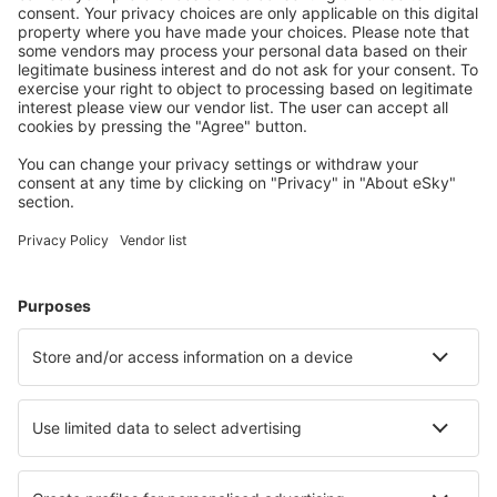
Prețuri atractive și oferte speciale pentru utilizatorii
conectați.
Cazarea preferată
Alege din peste 1,3 mil. de opţiuni: hoteluri, cabane,
apartamente și altele.
Cele mai căutate cazări de către utilizatorii eSky
Cazare în Germania - Orașe populare
Cazare în Gromitz
Cazare în Westerland
Cazare Westerhever
Cazare în Heringsdorf
Cazare în Zingst
Cazare în Alt Bukow
Cazare în Breege
Cazare în Heidelberg
Cazare în Ostseebad Wustrow