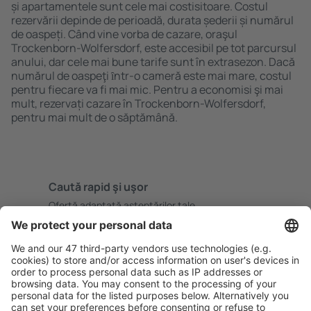
și apartamentele sunt cele mai costisitoare. Costul
rezervării depinde de perioadă, durata șederii și numărul
de oaspeți. Când vine vorba de cazare, oraşul
Trockenborn-Wolfersdorf, este accesibil pe tot parcursul
anului, dar cele mai bune tarife sunt în extrasezon. Dacă
numărul de oaspeţi ȋntr-o cameră este mai mare, costul
pentru fiecare va fi mai mic. Pentru a economisi şi mai
mult, rezervați cazare în Trockenborn-Wolfersdorf,
pentru mai mult de o săptămână.
Caută rapid şi uşor
Ofertă adaptată aşteptărilor tale.
Planifică ȋn siguranţă
Rezervare fără griji cu opțiune gratuită de anulare.
Economiseşte mai mult