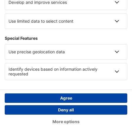
Cazare in Lake Constance
Cazare in Attica
Cazare în Walt Disney World Resort
Cazare în Gastein
Cazare in Lake Tisza
Cazare in Pazargik
Copyright © eSky.ro. Toate drepturile rezervate.