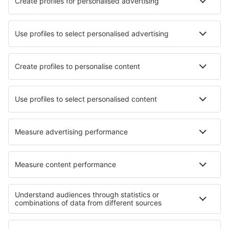
Cazare în Keitum
Cele mai bune locuri de cazare - orașe
Cazare în Tocoa
Cazare în Agiassos
Cazare în Los Cóbanos
Cazare în Pernink
Cazare în Cordon
Cazare în Lokve
Cazare în Dadeville
Cazare Fraccia
Cazare în Kematen in Tirol
Cazare în Cénac-et-Saint-Julien
Cele mai bune locuri de cazare - regiuni
Cazare on Baltic Sea Coast
Cazare in Renania-Palatinat
Cazare in Saxonia Inferioară
Cazare in Sächsische Schweiz