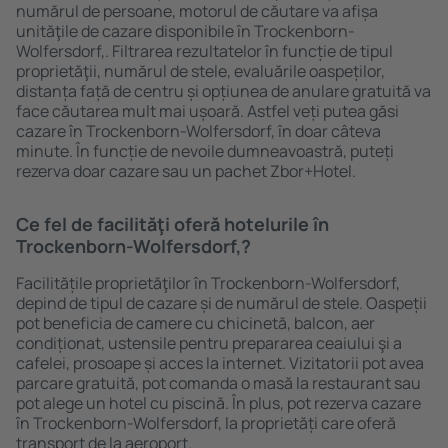
numărul de persoane, motorul de căutare va afișa
unităţile de cazare disponibile în Trockenborn-
Wolfersdorf,. Filtrarea rezultatelor în funcție de tipul
proprietăţii, numărul de stele, evaluările oaspeților,
distanța față de centru și opțiunea de anulare gratuită va
face căutarea mult mai ușoară. Astfel veți putea găsi
cazare în Trockenborn-Wolfersdorf, în doar câteva
minute. În funcție de nevoile dumneavoastră, puteți
rezerva doar cazare sau un pachet Zbor+Hotel.
Ce fel de facilităţi oferă hotelurile în
Trockenborn-Wolfersdorf,?
Facilitățile proprietăţilor în Trockenborn-Wolfersdorf,
depind de tipul de cazare și de numărul de stele. Oaspeții
pot beneficia de camere cu chicinetă, balcon, aer
condiționat, ustensile pentru prepararea ceaiului şi a
cafelei, prosoape și acces la internet. Vizitatorii pot avea
parcare gratuită, pot comanda o masă la restaurant sau
pot alege un hotel cu piscină. În plus, pot rezerva cazare
în Trockenborn-Wolfersdorf, la proprietăți care oferă
transport de la aeroport.