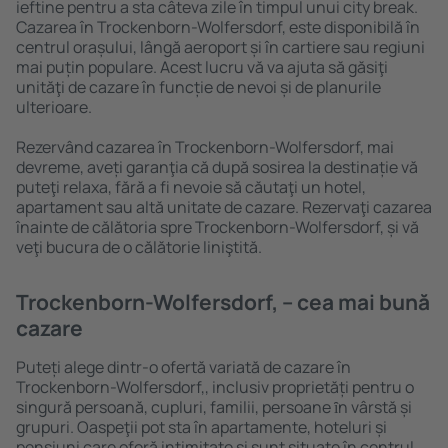
ieftine pentru a sta câteva zile în timpul unui city break.
Cazarea în Trockenborn-Wolfersdorf, este disponibilă în
centrul orașului, lângă aeroport și în cartiere sau regiuni
mai puțin populare. Acest lucru vă va ajuta să găsiţi
unităţi de cazare în funcție de nevoi și de planurile
ulterioare.
Rezervând cazarea în Trockenborn-Wolfersdorf, mai
devreme, aveți garanţia că după sosirea la destinație vă
puteţi relaxa, fără a fi nevoie să căutaţi un hotel,
apartament sau altă unitate de cazare. Rezervaţi cazarea
înainte de călătoria spre Trockenborn-Wolfersdorf, și vă
veţi bucura de o călătorie liniştită.
Trockenborn-Wolfersdorf, – cea mai bună
cazare
Puteți alege dintr-o ofertă variată de cazare în
Trockenborn-Wolfersdorf,, inclusiv proprietăți pentru o
singură persoană, cupluri, familii, persoane ȋn vârstă și
grupuri. Oaspeţii pot sta în apartamente, hoteluri și
pensiuni care oferă intimitate și sunt situate în centrul