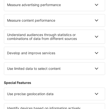
Hoteluri în Spring Valley
Hoteluri în Saint-Hilaire-les-Places
Cele mai bune hoteluri - regiuni
Hoteluri în Usedom
Hoteluri in Mecklenburg Lake Plateau
Hoteluri in Allgau
Hoteluri in Black Forest
Hoteluri in Sächsische Schweiz
Hoteluri in Vlahia moravă
Hoteluri in Nuevo León
Hoteluri in Sadecki Beskids
Hoteluri in Lake Nacimiento
Hoteluri in Tennessee