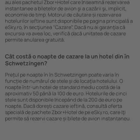
au ales pachetul Zbor+Hotel care ȋnseamnă rezervarea
instantanee a biletelor de avion şi a cazării şi, implicit,
economie de timp. Motorul de căutare și rezervarea
hotelurilor ieftine sunt disponibile pe pagina principală a
eSky.ro, ȋn secţiunea "Cazare". Dacă nu ai garanţia că
excursia va avea loc, verifică dacă unitatea de cazare
permite anularea gratuită.
Cât costă o noapte de cazare la un hotel din în
Schwetzingen?
Prețul pe noapte în în Schwetzingen poate varia în
funcție de numărul de stele și de locaţia hotelului. O
noapte într-un hotel de standard mediu costă de la
aproximativ 50 până la 100 de euro. Hotelurile de cinci
stele sunt disponibile ȋncepând de la 200 de euro pe
noapte. Dacă doreşti cazare ieftină, consultă oferta
specială de pachete Zbor+Hotel de pe eSky.ro, care ȋţi
permite să rezervi cazare și bilete de avion instantaneu.