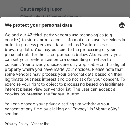
Caută rapid şi uşor
Ofertă adaptată aşteptărilor tale.
Planifică ȋn siguranţă
Rezervare fără griji cu opțiune gratuită de anulare.
Economiseşte mai mult
Prețuri atractive și oferte speciale pentru utilizatorii
conectați.
Cazarea preferată
Alege din peste 1,3 mil. de opţiuni: hoteluri, cabane,
apartamente și altele.
Cele mai căutate hoteluri de către utilizatorii eSky