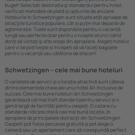
buget! Selectați destinația şi standardul pentru hotel,
verificați metodele de plată și opțiunile de anulare.
Hotelurile în Schwetzingen sunt situate atât aproape de
atracţiile turistice populare, cât și puțin mai departe de
aglomerație. Toate sunt disponibile pentru o vacanță
lungă sau perfecte doar pentru o noapte atunci când
doriţi să vizitaţi şi alte oraşe din apropiere. Alegeți hotelul
care vi se potriveşte și începeți să vă faceți bagajele
pentru o vacanţă sau călătorie de afaceri!
Schwetzingen – cele mai bune hoteluri
O varietate de servicii și o locație atractivă sunt câteva
dintre elementele cheie ale unui hotel All-Inclusive de
succes. Cele mai bune hoteluri din Schwetzingen
garantează cel mai înalt standard pentru servicii și o
gamă largă de facilități pentru oaspeți. O cazare cu
standarde ridicate oferă cea mai bună locație, ȋn
apropiere de principalele distracţii din Schwetzingen.
Oaspeții pot folosi parcarea gratuită și pot alege o
cameră sau un apartament care să corespundă perfect