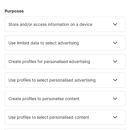
Hoteluri în Germania - Orașe populare
Hoteluri în Westerland
Hoteluri în Zingst
Hoteluri în Gromitz
Hoteluri în Heringsdorf
Hoteluri Westerhever
Hoteluri în Potsdam
Hoteluri în Winterberg
Hoteluri în Sierksdorf
Hoteluri în Essen
Hoteluri în Wittmund
Cele mai bune hoteluri - orașe
Hoteluri în Lagoa Nova
Hoteluri în Pacifica
Hoteluri în Bouteilles-Saint-Sébastien
Hoteluri în Abbeville
Hoteluri în Loftahammar
Hoteluri în Njivice
Hoteluri în Yutz
Hoteluri în Risby