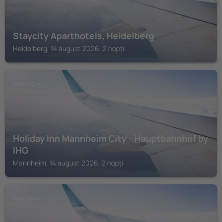
Staycity Aparthotels, Heidelberg
Heidelberg, 14 august 2026, 2 nopți
MANNHEIM
Holiday Inn Mannheim City - Hauptbahnhof by
IHG
Mannheim, 14 august 2026, 2 nopți
MANNHEIM