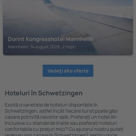
Dorint Kongresshotel Mannheim
Mannheim, 14 august 2026, 2 nopți
Vedeţi alte oferte
Hoteluri în Schwetzingen
Există o varietate de hoteluri disponibile în
Schwetzingen, astfel încât fiecare turist poate găsi
cazare potrivită nevoilor sale. Preferați un hotel All-
Inclusive cu standarde ȋnalte sau preferați hoteluri
confortabile cu preţuri mici? Cu ajutorul nostru puteți
rezerva uşor cazare în Schwetzingen} pentru orice