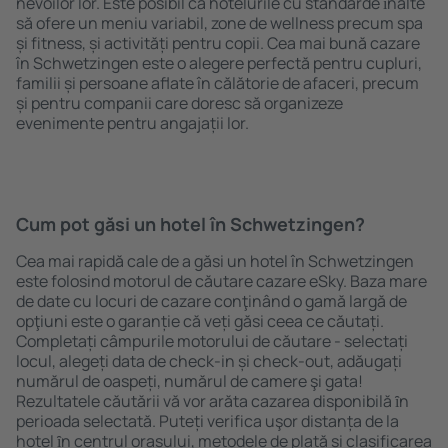
nevoilor lor. Este posibil ca hotelurile cu standarde ȋnalte
să ofere un meniu variabil, zone de wellness precum spa
și fitness, și activități pentru copii. Cea mai bună cazare
în Schwetzingen este o alegere perfectă pentru cupluri,
familii și persoane aflate în călătorie de afaceri, precum
și pentru companii care doresc să organizeze
evenimente pentru angajații lor.
Cum pot găsi un hotel în Schwetzingen?
Cea mai rapidă cale de a găsi un hotel în Schwetzingen
este folosind motorul de căutare cazare eSky. Baza mare
de date cu locuri de cazare conţinând o gamă largă de
opţiuni este o garanție că veți găsi ceea ce căutați.
Completați câmpurile motorului de căutare - selectați
locul, alegeți data de check-in și check-out, adăugați
numărul de oaspeți, numărul de camere şi gata!
Rezultatele căutării vă vor arăta cazarea disponibilă ȋn
perioada selectată. Puteți verifica uşor distanța de la
hotel ȋn centrul orașului, metodele de plată și clasificarea