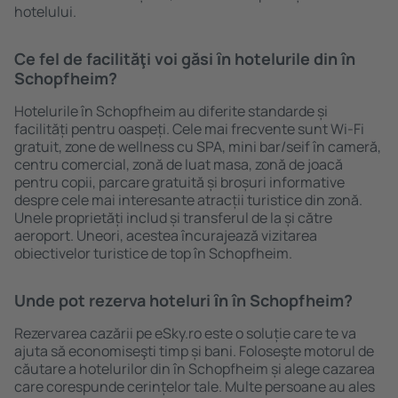
hotelului.
Ce fel de facilităţi voi găsi ȋn hotelurile din în
Schopfheim?
Hotelurile în Schopfheim au diferite standarde și
facilități pentru oaspeți. Cele mai frecvente sunt Wi-Fi
gratuit, zone de wellness cu SPA, mini bar/seif în cameră,
centru comercial, zonă de luat masa, zonă de joacă
pentru copii, parcare gratuită și broșuri informative
despre cele mai interesante atracții turistice din zonă.
Unele proprietăți includ și transferul de la și către
aeroport. Uneori, acestea încurajează vizitarea
obiectivelor turistice de top în Schopfheim.
Unde pot rezerva hoteluri ȋn în Schopfheim?
Rezervarea cazării pe eSky.ro este o soluție care te va
ajuta să economiseşti timp și bani. Foloseşte motorul de
căutare a hotelurilor din în Schopfheim și alege cazarea
care corespunde cerințelor tale. Multe persoane au ales