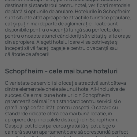
destinația şi standardul pentru hotel, verificați metodele
de plată și opțiunile de anulare. Hotelurile în Schopfheim
sunt situate atât aproape de atracţiile turistice populare,
cât și puțin mai departe de aglomerație. Toate sunt
disponibile pentru o vacanță lungă sau perfecte doar
pentru o noapte atunci când doriţi să vizitaţi şi alte oraşe
din apropiere. Alegeți hotelul care vi se potriveşte și
începeți să vă faceți bagajele pentru o vacanţă sau
călătorie de afaceri!
Schopfheim – cele mai bune hoteluri
O varietate de servicii și o locație atractivă sunt câteva
dintre elementele cheie ale unui hotel All-Inclusive de
succes. Cele mai bune hoteluri din Schopfheim
garantează cel mai înalt standard pentru servicii și o
gamă largă de facilități pentru oaspeți. O cazare cu
standarde ridicate oferă cea mai bună locație, ȋn
apropiere de principalele distracţii din Schopfheim.
Oaspeții pot folosi parcarea gratuită și pot alege o
cameră sau un apartament care să corespundă perfect