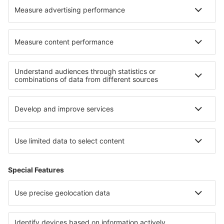
Hoteluri în Vila Nova da Baronia
Hoteluri în Friville Escarbotin
Cele mai bune hoteluri - regiuni
Hoteluri on East Frisian Islands
Hoteluri in Saxonia Inferioară
Hoteluri in Moselle Valley
Hoteluri in Black Forest
Hoteluri in Bavarian Alps
Hoteluri în Jungfrau
Hoteluri in Pernik
Hoteluri in Lednice - Valtice Area
Hoteluri pe Coasta Marmară
Hoteluri in Costa Brava