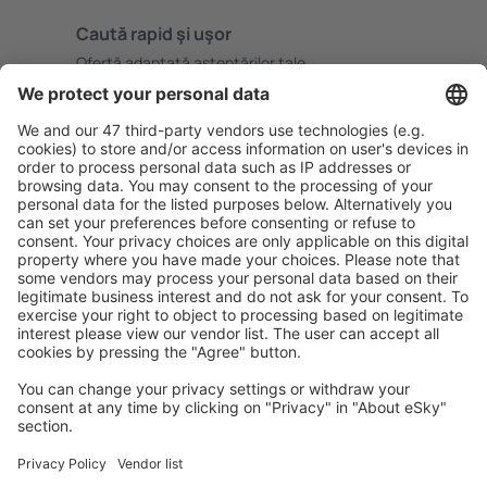
Caută rapid şi uşor
Ofertă adaptată aşteptărilor tale.
Planifică ȋn siguranţă
Rezervare fără griji cu opțiune gratuită de anulare.
Economiseşte mai mult
Prețuri atractive și oferte speciale pentru utilizatorii
conectați.
Cazarea preferată
Alege din peste 1,3 mil. de opţiuni: hoteluri, cabane,
apartamente și altele.
Cele mai căutate hoteluri de către utilizatorii eSky