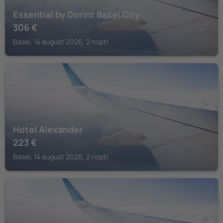
Essential by Dorint Basel City
306
€
Basel, 14 august 2026, 2 nopți
BASEL
Hotel Alexander
223
€
Basel, 14 august 2026, 2 nopți
BASEL