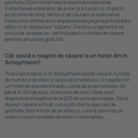
pachetul Zbor+Hotel care ȋnseamnă rezervarea
instantanee a biletelor de avion şi a cazării şi, implicit,
economie de timp. Motorul de căutare și rezervarea
hotelurilor ieftine sunt disponibile pe pagina principală a
eSky.ro, ȋn secţiunea "Cazare". Dacă nu ai garanţia că
excursia va avea loc, verifică dacă unitatea de cazare
permite anularea gratuită.
Cât costă o noapte de cazare la un hotel din în
Schopfheim?
Prețul pe noapte în în Schopfheim poate varia în funcție
de numărul de stele și de locaţia hotelului. O noapte într-
un hotel de standard mediu costă de la aproximativ 50
până la 100 de euro. Hotelurile de cinci stele sunt
disponibile ȋncepând de la 200 de euro pe noapte. Dacă
doreşti cazare ieftină, consultă oferta specială de
pachete Zbor+Hotel de pe eSky.ro, care ȋţi permite să
rezervi cazare și bilete de avion instantaneu.