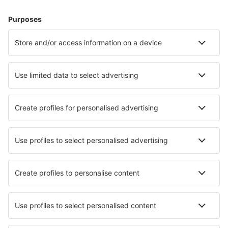
Hoteluri în Germania - Orașe populare
Hoteluri Westerhever
Hoteluri în Zingst
Hoteluri în Heringsdorf
Hoteluri în Gromitz
Hoteluri în Westerland
Hoteluri în Düsseldorf
Hoteluri în Cuxhaven
Hoteluri în Lembruch
Hoteluri în Schillig
Hoteluri în Laboe
Cele mai bune hoteluri - orașe
Hoteluri în Oizé
Hoteluri în La Wantzenau
Hoteluri în Molina De Aragon
Hoteluri în Belleville
Hoteluri în Molsheim
Hoteluri în Kaikoura
Hoteluri în Mastichari
Hoteluri în Bautino