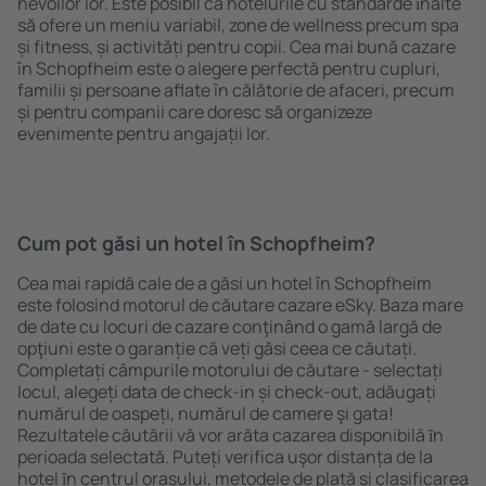
nevoilor lor. Este posibil ca hotelurile cu standarde ȋnalte
să ofere un meniu variabil, zone de wellness precum spa
și fitness, și activități pentru copii. Cea mai bună cazare
în Schopfheim este o alegere perfectă pentru cupluri,
familii și persoane aflate în călătorie de afaceri, precum
și pentru companii care doresc să organizeze
evenimente pentru angajații lor.
Cum pot găsi un hotel în Schopfheim?
Cea mai rapidă cale de a găsi un hotel în Schopfheim
este folosind motorul de căutare cazare eSky. Baza mare
de date cu locuri de cazare conţinând o gamă largă de
opţiuni este o garanție că veți găsi ceea ce căutați.
Completați câmpurile motorului de căutare - selectați
locul, alegeți data de check-in și check-out, adăugați
numărul de oaspeți, numărul de camere şi gata!
Rezultatele căutării vă vor arăta cazarea disponibilă ȋn
perioada selectată. Puteți verifica uşor distanța de la
hotel ȋn centrul orașului, metodele de plată și clasificarea