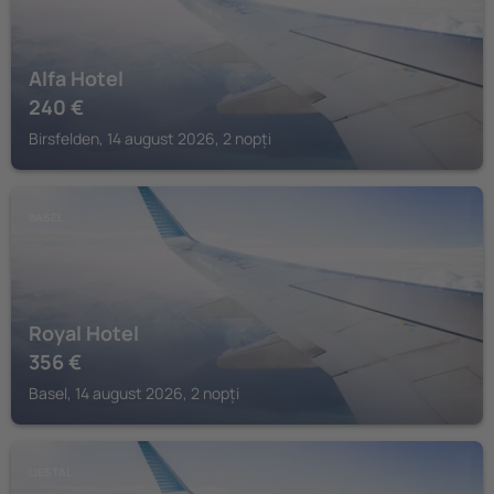
Alfa Hotel
240
€
Birsfelden, 14 august 2026, 2 nopți
BASEL
Royal Hotel
356
€
Basel, 14 august 2026, 2 nopți
LIESTAL