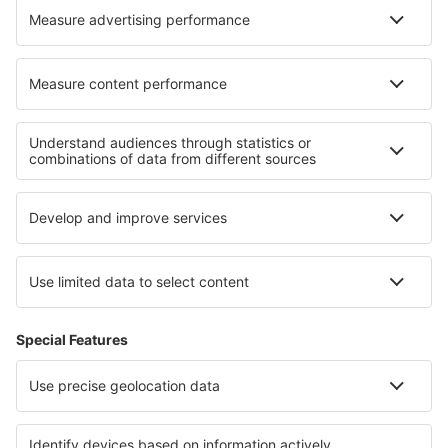
Hoteluri în Lake Wissota
Hoteluri în North Haven
Cele mai bune hoteluri - regiuni
Hoteluri in Lake Constance
Hoteluri in Black Forest
Hoteluri in Harz
Hoteluri in Saxonia-Anhalt
Hoteluri în Rugen
Hoteluri in Alpbachtal
Hoteluri in Parcul Național Villarrica
Hoteluri in Michigan
Hoteluri in Zanzibar
Hoteluri in Tortuguero National Park