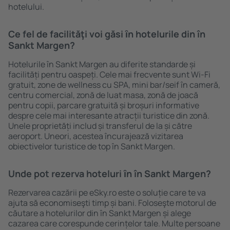
hotelului.
Ce fel de facilităţi voi găsi ȋn hotelurile din în
Sankt Margen?
Hotelurile în Sankt Margen au diferite standarde și
facilități pentru oaspeți. Cele mai frecvente sunt Wi-Fi
gratuit, zone de wellness cu SPA, mini bar/seif în cameră,
centru comercial, zonă de luat masa, zonă de joacă
pentru copii, parcare gratuită și broșuri informative
despre cele mai interesante atracții turistice din zonă.
Unele proprietăți includ și transferul de la și către
aeroport. Uneori, acestea încurajează vizitarea
obiectivelor turistice de top în Sankt Margen.
Unde pot rezerva hoteluri ȋn în Sankt Margen?
Rezervarea cazării pe eSky.ro este o soluție care te va
ajuta să economiseşti timp și bani. Foloseşte motorul de
căutare a hotelurilor din în Sankt Margen și alege
cazarea care corespunde cerințelor tale. Multe persoane