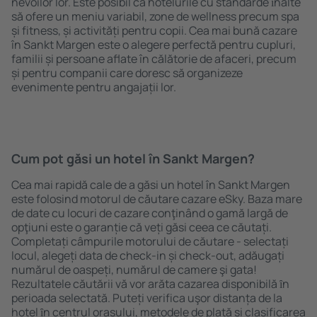
nevoilor lor. Este posibil ca hotelurile cu standarde ȋnalte
să ofere un meniu variabil, zone de wellness precum spa
și fitness, și activități pentru copii. Cea mai bună cazare
în Sankt Margen este o alegere perfectă pentru cupluri,
familii și persoane aflate în călătorie de afaceri, precum
și pentru companii care doresc să organizeze
evenimente pentru angajații lor.
Cum pot găsi un hotel în Sankt Margen?
Cea mai rapidă cale de a găsi un hotel în Sankt Margen
este folosind motorul de căutare cazare eSky. Baza mare
de date cu locuri de cazare conţinând o gamă largă de
opţiuni este o garanție că veți găsi ceea ce căutați.
Completați câmpurile motorului de căutare - selectați
locul, alegeți data de check-in și check-out, adăugați
numărul de oaspeți, numărul de camere şi gata!
Rezultatele căutării vă vor arăta cazarea disponibilă ȋn
perioada selectată. Puteți verifica uşor distanța de la
hotel ȋn centrul orașului, metodele de plată și clasificarea