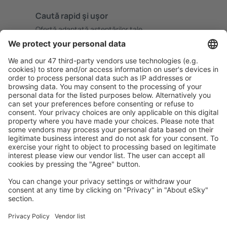
Caută rapid şi uşor
Ofertă adaptată aşteptărilor tale.
Planifică ȋn siguranţă
Rezervare fără griji cu opțiune gratuită de anulare.
Economiseşte mai mult
Prețuri atractive și oferte speciale pentru utilizatorii
conectați.
Cazarea preferată
Alege din peste 1,3 mil. de opţiuni: hoteluri, cabane,
apartamente și altele.
Cele mai căutate hoteluri de către utilizatorii eSky