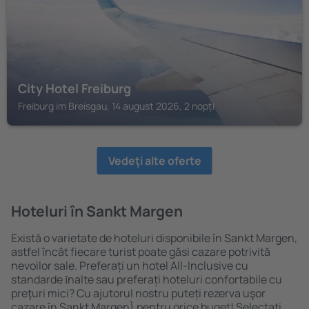
City Hotel Freiburg
Freiburg im Breisgau, 14 august 2026, 2 nopți
Vedeţi alte oferte
Hoteluri în Sankt Margen
Există o varietate de hoteluri disponibile în Sankt Margen,
astfel încât fiecare turist poate găsi cazare potrivită
nevoilor sale. Preferați un hotel All-Inclusive cu
standarde ȋnalte sau preferați hoteluri confortabile cu
preţuri mici? Cu ajutorul nostru puteți rezerva uşor
cazare în Sankt Margen} pentru orice buget! Selectați