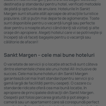
destinația şi standardul pentru hotel, verificați metodele
de plată și opțiunile de anulare. Hotelurile în Sankt
Margen sunt situate atât aproape de atracţiile turistice
populare, cât și puțin mai departe de aglomerație. Toate
sunt disponibile pentru o vacanță lungă sau perfecte
doar pentru o noapte atunci când doriţi să vizitaţi şi alte
oraşe din apropiere. Alegeți hotelul care vi se potriveşte și
începeți să vă faceți bagajele pentru o vacanţă sau
călătorie de afaceri!
Sankt Margen – cele mai bune hoteluri
O varietate de servicii și o locație atractivă sunt câteva
dintre elementele cheie ale unui hotel All-Inclusive de
succes. Cele mai bune hoteluri din Sankt Margen
garantează cel mai înalt standard pentru servicii și o
gamă largă de facilități pentru oaspeți. O cazare cu
standarde ridicate oferă cea mai bună locație, ȋn
apropiere de principalele distracţii din Sankt Margen.
Oaspeții pot folosi parcarea gratuită și pot alege o
cameră sau un apartament care să corespundă perfect