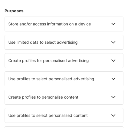
Hoteluri în Germania - Orașe populare
Hoteluri în Gromitz
Hoteluri Westerhever
Hoteluri în Zingst
Hoteluri în Westerland
Hoteluri în Heringsdorf
Hoteluri în Timmendorfer Strand
Hoteluri în Willingen
Hoteluri în Wittmund
Hoteluri în Kassel
Hoteluri în Tinnum
Cele mai bune hoteluri - orașe
Hoteluri în El Vivero
Hoteluri în Veysonnaz
Hoteluri în Ornavasso
Hoteluri în Saint-Florentin
Hoteluri în Hatrival
Hoteluri în Parkland
Hoteluri în Closter
Hoteluri în Figueiro da Serra