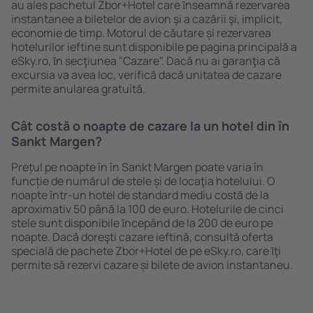
au ales pachetul Zbor+Hotel care ȋnseamnă rezervarea
instantanee a biletelor de avion şi a cazării şi, implicit,
economie de timp. Motorul de căutare și rezervarea
hotelurilor ieftine sunt disponibile pe pagina principală a
eSky.ro, ȋn secţiunea "Cazare". Dacă nu ai garanţia că
excursia va avea loc, verifică dacă unitatea de cazare
permite anularea gratuită.
Cât costă o noapte de cazare la un hotel din în
Sankt Margen?
Prețul pe noapte în în Sankt Margen poate varia în
funcție de numărul de stele și de locaţia hotelului. O
noapte într-un hotel de standard mediu costă de la
aproximativ 50 până la 100 de euro. Hotelurile de cinci
stele sunt disponibile ȋncepând de la 200 de euro pe
noapte. Dacă doreşti cazare ieftină, consultă oferta
specială de pachete Zbor+Hotel de pe eSky.ro, care ȋţi
permite să rezervi cazare și bilete de avion instantaneu.