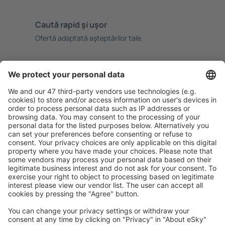
Caută rapid şi uşor
Ofertă adaptată aşteptărilor tale.
Planifică ȋn siguranţă
Rezervare fără griji cu opțiune gratuită de anulare.
Economiseşte mai mult
Prețuri atractive și oferte speciale pentru utilizatorii
conectați.
Cazarea preferată
Alege din peste 1,3 mil. de opţiuni: hoteluri, cabane,
apartamente și altele.
Cele mai căutate cazări de către utilizatorii eSky