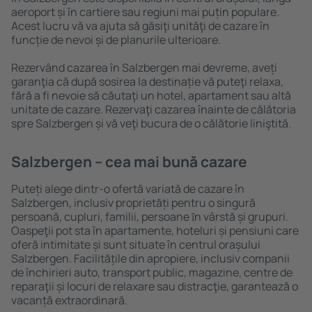
aeroport și în cartiere sau regiuni mai puțin populare.
Acest lucru vă va ajuta să găsiţi unităţi de cazare în
funcție de nevoi și de planurile ulterioare.
Rezervând cazarea în Salzbergen mai devreme, aveți
garanţia că după sosirea la destinație vă puteţi relaxa,
fără a fi nevoie să căutaţi un hotel, apartament sau altă
unitate de cazare. Rezervaţi cazarea înainte de călătoria
spre Salzbergen și vă veţi bucura de o călătorie liniştită.
Salzbergen – cea mai bună cazare
Puteți alege dintr-o ofertă variată de cazare în
Salzbergen, inclusiv proprietăți pentru o singură
persoană, cupluri, familii, persoane ȋn vârstă și grupuri.
Oaspeţii pot sta în apartamente, hoteluri și pensiuni care
oferă intimitate și sunt situate în centrul orașului
Salzbergen. Facilitățile din apropiere, inclusiv companii
de închirieri auto, transport public, magazine, centre de
reparaţii și locuri de relaxare sau distracţie, garantează o
vacanță extraordinară.