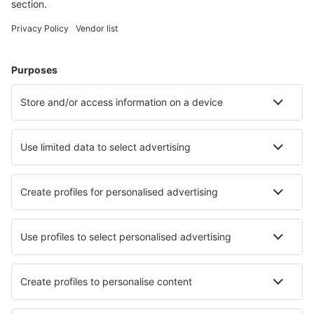
Cazare în Germania - Orașe populare
Cazare în Gromitz
Cazare în Heringsdorf
Cazare în Zingst
Cazare Westerhever
Cazare în Westerland
Cazare în Plau am See
Cazare în Wernigerode
Cazare în Bamberg
Cazare în Varel
Cazare în Putbus
Cele mai bune locuri de cazare - orașe
Cazare în Alba Iulia
Cazare în Brean
Cazare în Le Loroux Bottereau
Cazare în Neerijse
Cazare în Guaibim
Cazare în Zizur Mayor