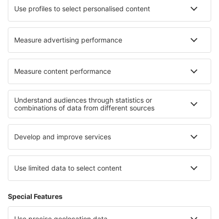
Cazare în Črni Kal
Cazare în Orca
Cazare în Tuscola
Cazare în Llagostera
Cele mai bune locuri de cazare - regiuni
Cazare in Ore Mountains
Cazare in Bavaria
Cazare in Franconian Switzerland
Cazare on North Sea Coast
Cazare in Saxonia-Anhalt
Cazare in Florida Coast
Cazare in Val di Fassa
Cazare in Indiana Dunes National Lakeshore
Cazare in Thassos
Cazare in Lahemaa National Park