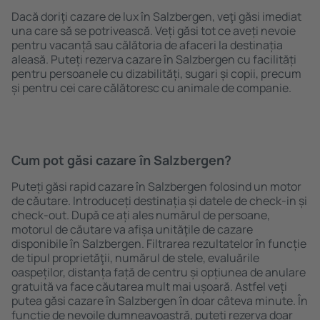
Dacă doriţi cazare de lux în Salzbergen, veţi găsi imediat
una care să se potrivească. Veți găsi tot ce aveți nevoie
pentru vacanță sau călătoria de afaceri la destinația
aleasă. Puteți rezerva cazare în Salzbergen cu facilități
pentru persoanele cu dizabilități, sugari și copii, precum
și pentru cei care călătoresc cu animale de companie.
Cum pot găsi cazare în Salzbergen?
Puteți găsi rapid cazare în Salzbergen folosind un motor
de căutare. Introduceți destinația și datele de check-in și
check-out. După ce ați ales numărul de persoane,
motorul de căutare va afișa unităţile de cazare
disponibile în Salzbergen. Filtrarea rezultatelor în funcție
de tipul proprietăţii, numărul de stele, evaluările
oaspeților, distanța față de centru și opțiunea de anulare
gratuită va face căutarea mult mai ușoară. Astfel veți
putea găsi cazare în Salzbergen în doar câteva minute. În
funcție de nevoile dumneavoastră, puteți rezerva doar