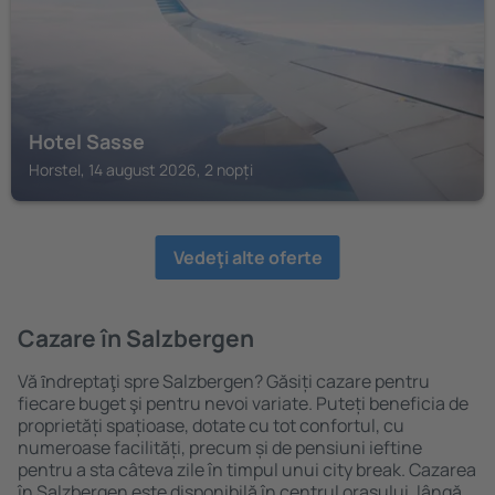
Hotel Sasse
Horstel, 14 august 2026, 2 nopți
Vedeţi alte oferte
Cazare în Salzbergen
Vă ȋndreptaţi spre Salzbergen? Găsiți cazare pentru
fiecare buget şi pentru nevoi variate. Puteți beneficia de
proprietăți spațioase, dotate cu tot confortul, cu
numeroase facilități, precum și de pensiuni ieftine
pentru a sta câteva zile în timpul unui city break. Cazarea
în Salzbergen este disponibilă în centrul orașului, lângă