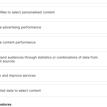
 de proprietăți spațioase,
proprietăți pentru o singură
facilități, precum și de
ȋn vârstă și grupuri. Oaspeţi
le în timpul unui city break.
pensiuni care oferă intimitat
 centrul orașului, lângă
Rethem. Facilitățile din apro
i puțin populare. Acest lucru
auto, transport public, magaz
în funcție de nevoi și de
relaxare sau distracţie, gar
Dacă doriţi cazare de lux în
reme, aveți garanţia că
se potrivească. Veți găsi to
axa, fără a fi nevoie să
călătoria de afaceri la desti
 unitate de cazare.
Rethem cu facilități pentru p
 spre Rethem și vă veţi
copii, precum și pentru cei 
companie.
them?
Ce fel de facilităţi 
losind un motor de căutare.
Facilitățile proprietăţilor î
heck-in și check-out. După ce
numărul de stele. Oaspeții 
 de căutare va afișa
balcon, aer condiționat, ust