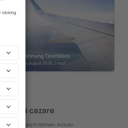
WALSRODE
Ferienwohnung Teichblick
Walsrode, 14 august 2026, 2 nopți
ai bună cazare
variată de cazare în Rethem, inclusiv