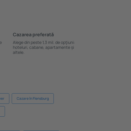
Cazarea preferată
le
Alege din peste 1,3 mil. de opţiuni:
hoteluri, cabane, apartamente și
altele.
ver
Cazare în Flensburg