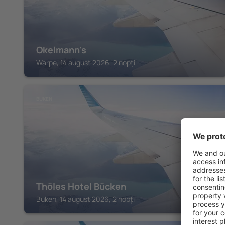
Okelmann's
Warpe, 14 august 2026, 2 nopți
BUKEN
Thöles Hotel Bücken
Buken, 14 august 2026, 2 nopți