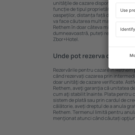
unităţile de cazare disponibile în Reth
funcție de tipul proprietăţii, numărul 
oaspeților, distanța față de centru și
va face căutarea mult mai ușoară. Ast
Rethem în doar câteva minute. În fun
dumneavoastră, puteți rezerva doar 
Zbor+Hotel.
Unde pot rezerva cazare î
Rezervările pentru cazare în Rethem p
când rezervați cazarea prin intermediul
doar unităţi de cazare verificate. Astf
Rethem, aveţi garanţia că unitatea de
cum aţi stabilit ȋnainte. Plata pentru
sistem de plată sau prin cardul de cre
călătorie, aveți dreptul de a anula gra
Rethem. Termenul limită pentru anula
menţionat atunci când căutați opţiun