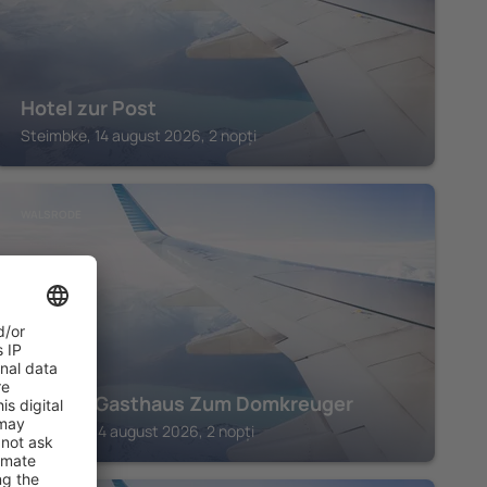
Hotel zur Post
Steimbke, 14 august 2026, 2 nopți
WALSRODE
Hotel & Gasthaus Zum Domkreuger
Walsrode, 14 august 2026, 2 nopți