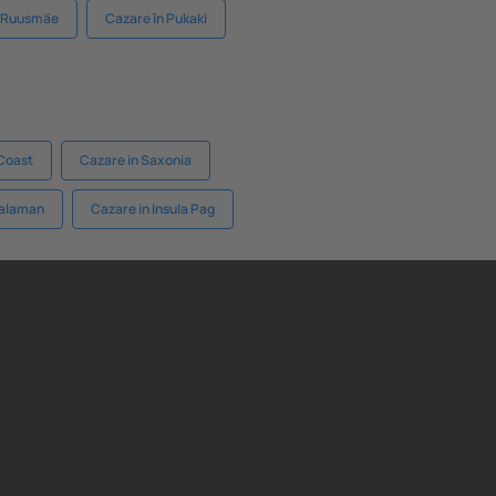
n Ruusmäe
Cazare în Pukaki
Coast
Cazare in Saxonia
Dalaman
Cazare in Insula Pag