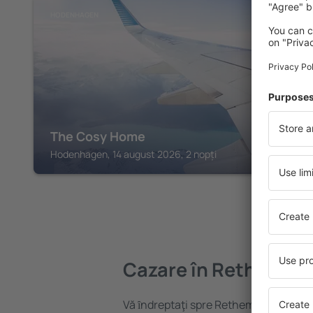
HODENHAGEN
The Cosy Home
Hodenhagen, 14 august 2026, 2 nopți
Cazare în Rethem
Vă ȋndreptaţi spre Rethem? Găsiți caz