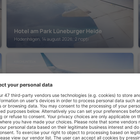
Hotel am Park Lüneburger Heide
Hodenhagen, 14 august 2026, 2 nopți
KIRCHLINTELN
Hotel & Gasthaus Zur Linde
Kirchlinteln, 14 august 2026, 2 nopți