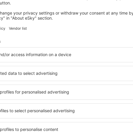
VERDEN
Altstadt Apartments Verden -
Andreasstraße
Verden, 14 august 2026, 2 nopți
Vedeţi mai multe oferte în Rethem
Rethem – cea m
are pentru fiecare buget şi
Puteți alege dintr-o ofertă 