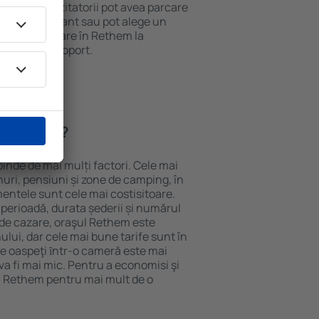
 internet. Vizitatorii pot avea parcare
ă la restaurant sau pot alege un
t rezerva cazare în Rethem la
ort de la aeroport.
în Rethem?
inde de mai mulți factori. Cele mai
nuri, pensiuni și zone de camping, în
mentele sunt cele mai costisitoare.
 perioadă, durata șederii și numărul
 de cazare, oraşul Rethem este
ului, dar cele mai bune tarife sunt în
e oaspeţi ȋntr-o cameră este mai
va fi mai mic. Pentru a economisi şi
în Rethem pentru mai mult de o