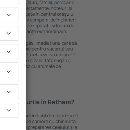
 persoană, cupluri, familii, persoane
i pot sta în apartamente, hoteluri și
e și sunt situate în centrul orașului
piere, inclusiv companii de închirieri
ine, centre de reparaţii și locuri de
antează o vacanță extraordinară.
 Rethem, veţi găsi imediat una care să
t ce aveți nevoie pentru vacanță sau
nația aleasă. Puteți rezerva cazare în
ersoanele cu dizabilități, sugari și
care călătoresc cu animale de
oferă hotelurile în Rethem?
n Rethem depind de tipul de cazare și de
pot beneficia de camere cu chicinetă,
ensile pentru prepararea ceaiului şi a