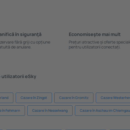
anifică ȋn siguranţă
Economiseşte mai mult
zervare fără griji cu opțiune
Prețuri atractive și oferte specia
atuită de anulare.
pentru utilizatorii conectați.
utilizatorii eSky
rland
Cazare în Zingst
Cazare în Gromitz
Cazare Westerhe
e în Fehmarn
Cazare în Nesselwang
Cazare în Aschau im Chiemgau