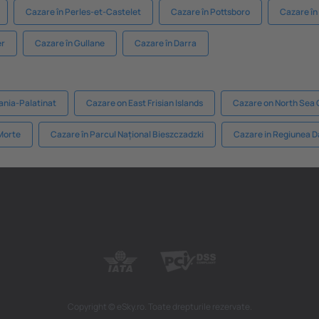
Cazare în Perles-et-Castelet
Cazare în Pottsboro
Cazare î
er
Cazare în Gullane
Cazare în Darra
ania-Palatinat
Cazare on East Frisian Islands
Cazare on North Sea 
Morte
Cazare în Parcul Național Bieszczadzki
Cazare in Regiunea 
Copyright © eSky.ro. Toate drepturile rezervate.