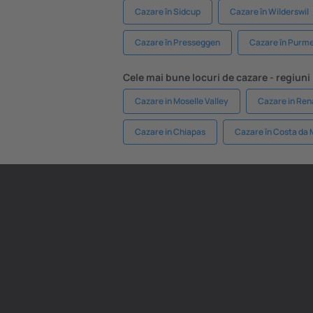
Cazare în Sidcup
Cazare în Wilderswil
Cazare în Presseggen
Cazare în Purm
Cele mai bune locuri de cazare - regiuni
Cazare in Moselle Valley
Cazare in Ren
Cazare in Chiapas
Cazare în Costa da 