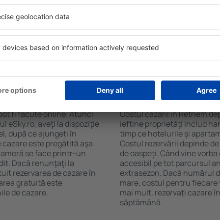
em. Filtrarea rezultatelor în
cafelei, prosoape și acces la
de stele, evaluările
gratuită, pot comanda o mas
 opțiunea de anulare gratuită
hotel cu piscină. În plus, po
fel veți putea găsi cazare în
proprietăți care oferă transp
cție de nevoile
cazare sau un pachet
n Rethem?
Cât costă cazarea 
ot fi făcute online. Atunci
Costul cazării în Rethem dep
 eSky.ro, aveţi la dispoziţie
ieftine proprietăți includ ha
el, după ce ajungeți în
timp ce hotelurile și aparta
 cazare este pregătită aşa
Costul rezervării depinde de
 cameră se face printr-un
de oaspeți. Când vine vorba
dit. Dacă renunţaţi la
accesibil pe tot parcursul an
tuit rezervarea de cazare în
extrasezon. Dacă numărul d
rea gratuită este
mare, costul pentru fiecare 
ile de cazare.
mai mult, rezervați cazare 
săptămână.