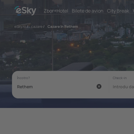
Zbor+Hotel
Bilete de avion
City Break
eSky.ro
/
cazare
/
Cazare în Rethem