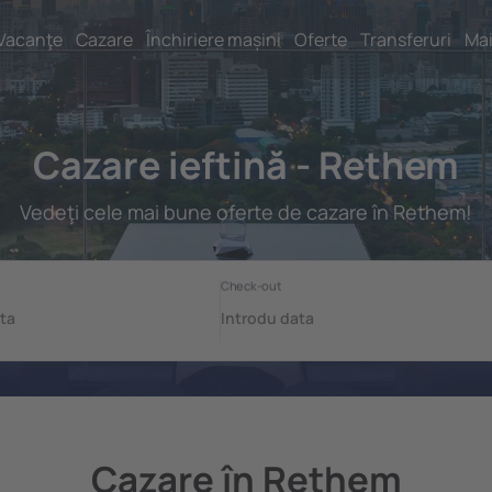
Vacanţe
Cazare
Închiriere mașini
Oferte
Transferuri
Mai
Cazare ieftină - Rethem
Vedeţi cele mai bune oferte de cazare în Rethem!
Cazare în Rethem