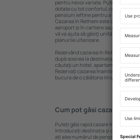
pentru nevoi variate. Puteți beneficia
dotate cu tot confortul, cu numeroase 
pensiuni ieftine pentru a sta câteva zi
Cazarea în Rethem este disponibilă în
aeroport și în cartiere sau regiuni ma
vă va ajuta să găsiţi unităţi de cazare 
planurile ulterioare.
Rezervând cazarea în Rethem mai dev
după sosirea la destinație vă puteţi rel
căutaţi un hotel, apartament sau altă
Rezervaţi cazarea înainte de călătoria
bucura de o călătorie liniştită.
Cum pot găsi cazare în Re
Puteți găsi rapid cazare în Rethem fo
Introduceți destinația și datele de c
ați ales numărul de persoane, motorul