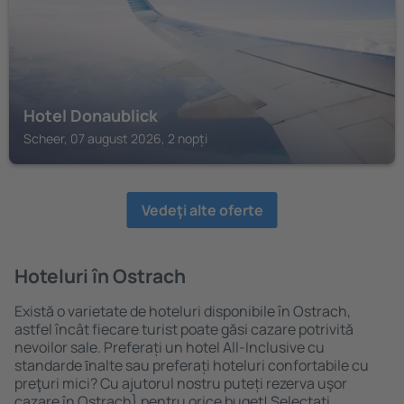
Hotel Donaublick
Scheer, 07 august 2026, 2 nopți
Vedeţi alte oferte
Hoteluri în Ostrach
Există o varietate de hoteluri disponibile în Ostrach,
astfel încât fiecare turist poate găsi cazare potrivită
nevoilor sale. Preferați un hotel All-Inclusive cu
standarde ȋnalte sau preferați hoteluri confortabile cu
preţuri mici? Cu ajutorul nostru puteți rezerva uşor
cazare în Ostrach} pentru orice buget! Selectați