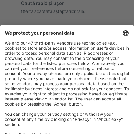
Caută rapid şi uşor
Ofertă adaptată aşteptărilor tale.
Planifică ȋn siguranţă
Rezervare fără griji cu opțiune gratuită de anulare.
Economiseşte mai mult
Prețuri atractive și oferte speciale pentru utilizatorii
conectați.
Cazarea preferată
Alege din peste 1,3 mil. de opţiuni: hoteluri, cabane,
apartamente și altele.
Cele mai căutate hoteluri de către utilizatorii eSky
Hoteluri în Germania - Orașe populare