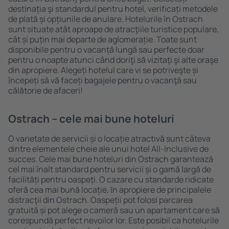
destinația şi standardul pentru hotel, verificați metodele
de plată și opțiunile de anulare. Hotelurile în Ostrach
sunt situate atât aproape de atracţiile turistice populare,
cât și puțin mai departe de aglomerație. Toate sunt
disponibile pentru o vacanță lungă sau perfecte doar
pentru o noapte atunci când doriţi să vizitaţi şi alte oraşe
din apropiere. Alegeți hotelul care vi se potriveşte și
începeți să vă faceți bagajele pentru o vacanţă sau
călătorie de afaceri!
Ostrach – cele mai bune hoteluri
O varietate de servicii și o locație atractivă sunt câteva
dintre elementele cheie ale unui hotel All-Inclusive de
succes. Cele mai bune hoteluri din Ostrach garantează
cel mai înalt standard pentru servicii și o gamă largă de
facilități pentru oaspeți. O cazare cu standarde ridicate
oferă cea mai bună locație, ȋn apropiere de principalele
distracţii din Ostrach. Oaspeții pot folosi parcarea
gratuită și pot alege o cameră sau un apartament care să
corespundă perfect nevoilor lor. Este posibil ca hotelurile