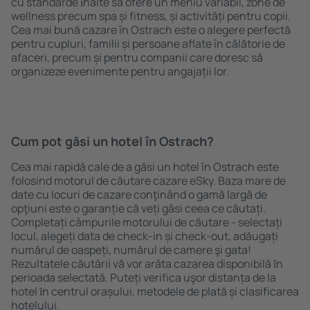
cu standarde ȋnalte să ofere un meniu variabil, zone de
wellness precum spa și fitness, și activități pentru copii.
Cea mai bună cazare în Ostrach este o alegere perfectă
pentru cupluri, familii și persoane aflate în călătorie de
afaceri, precum și pentru companii care doresc să
organizeze evenimente pentru angajații lor.
Cum pot găsi un hotel în Ostrach?
Cea mai rapidă cale de a găsi un hotel în Ostrach este
folosind motorul de căutare cazare eSky. Baza mare de
date cu locuri de cazare conţinând o gamă largă de
opţiuni este o garanție că veți găsi ceea ce căutați.
Completați câmpurile motorului de căutare - selectați
locul, alegeți data de check-in și check-out, adăugați
numărul de oaspeți, numărul de camere şi gata!
Rezultatele căutării vă vor arăta cazarea disponibilă ȋn
perioada selectată. Puteți verifica uşor distanța de la
hotel ȋn centrul orașului, metodele de plată și clasificarea
hotelului.