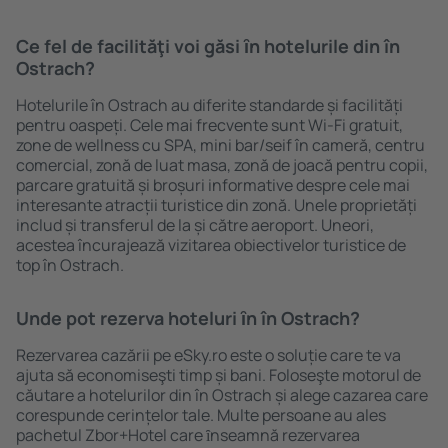
Ce fel de facilităţi voi găsi ȋn hotelurile din în
Ostrach?
Hotelurile în Ostrach au diferite standarde și facilități
pentru oaspeți. Cele mai frecvente sunt Wi-Fi gratuit,
zone de wellness cu SPA, mini bar/seif în cameră, centru
comercial, zonă de luat masa, zonă de joacă pentru copii,
parcare gratuită și broșuri informative despre cele mai
interesante atracții turistice din zonă. Unele proprietăți
includ și transferul de la și către aeroport. Uneori,
acestea încurajează vizitarea obiectivelor turistice de
top în Ostrach.
Unde pot rezerva hoteluri ȋn în Ostrach?
Rezervarea cazării pe eSky.ro este o soluție care te va
ajuta să economiseşti timp și bani. Foloseşte motorul de
căutare a hotelurilor din în Ostrach și alege cazarea care
corespunde cerințelor tale. Multe persoane au ales
pachetul Zbor+Hotel care ȋnseamnă rezervarea