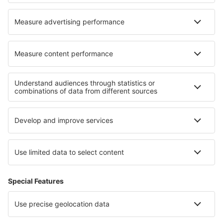
Hoteluri în Dimaro
Cele mai bune hoteluri - regiuni
Hoteluri în Berchtesgaden
Hoteluri in Saxonia
Hoteluri in Mecklenburg Lake Plateau
Hoteluri in Brandenburg Lake Plateau
Hoteluri in Chiemsee
Hoteluri în Coffee Triangle
Hoteluri in Tărgoviște
Hoteluri in Novohrad
Hoteluri în Puerto Plata
Hoteluri Ruse province