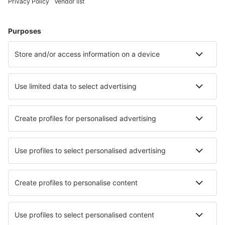
Hoteluri în Heringsdorf
Hoteluri Westerhever
Hoteluri în Westerland
Hoteluri în Zingst
Hoteluri în Gromitz
Hoteluri în Boltenhagen
Hoteluri în Rankwitz
Hoteluri în Greetsiel
Hoteluri în Saarbrucken
Hoteluri în Scharbeutz
Cele mai bune hoteluri - orașe
Hoteluri în Boryeong
Hoteluri în Cayrac
Hoteluri în Camaiore
Hoteluri în Insula Herm
Hoteluri în Michałowo
Hoteluri în Santa Teresa Di Riva
Hoteluri Branev
Hoteluri în Molalla
Hoteluri în Laguna