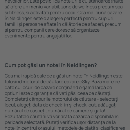
nevoilor lor. Este posibil ca hotelurile cu standarde ȋnalte
să ofere un meniu variabil, zone de wellness precum spa
și fitness, și activități pentru copii. Cea mai bună cazare
în Neidlingen este o alegere perfectă pentru cupluri,
familii și persoane aflate în călătorie de afaceri, precum
și pentru companii care doresc să organizeze
evenimente pentru angajații lor.
Cum pot găsi un hotel în Neidlingen?
Cea mai rapidă cale de a găsi un hotel în Neidlingen este
folosind motorul de căutare cazare eSky. Baza mare de
date cu locuri de cazare conţinând o gamă largă de
opţiuni este o garanție că veți găsi ceea ce căutați.
Completați câmpurile motorului de căutare - selectați
locul, alegeți data de check-in și check-out, adăugați
numărul de oaspeți, numărul de camere şi gata!
Rezultatele căutării vă vor arăta cazarea disponibilă ȋn
perioada selectată. Puteți verifica uşor distanța de la
hotel ȋn centrul orașului, metodele de plată și clasificarea