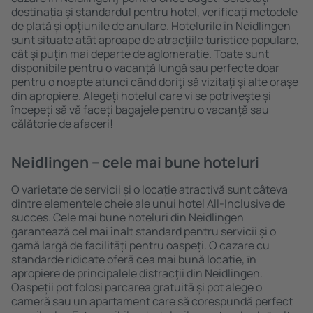
destinația şi standardul pentru hotel, verificați metodele
de plată și opțiunile de anulare. Hotelurile în Neidlingen
sunt situate atât aproape de atracţiile turistice populare,
cât și puțin mai departe de aglomerație. Toate sunt
disponibile pentru o vacanță lungă sau perfecte doar
pentru o noapte atunci când doriţi să vizitaţi şi alte oraşe
din apropiere. Alegeți hotelul care vi se potriveşte și
începeți să vă faceți bagajele pentru o vacanţă sau
călătorie de afaceri!
Neidlingen – cele mai bune hoteluri
O varietate de servicii și o locație atractivă sunt câteva
dintre elementele cheie ale unui hotel All-Inclusive de
succes. Cele mai bune hoteluri din Neidlingen
garantează cel mai înalt standard pentru servicii și o
gamă largă de facilități pentru oaspeți. O cazare cu
standarde ridicate oferă cea mai bună locație, ȋn
apropiere de principalele distracţii din Neidlingen.
Oaspeții pot folosi parcarea gratuită și pot alege o
cameră sau un apartament care să corespundă perfect