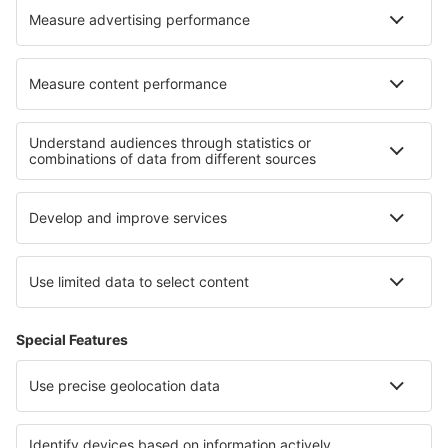
Hoteluri în Peaks Island
Hoteluri în Kato Poroia
Cele mai bune hoteluri - regiuni
Hoteluri în Berchtesgaden
Hoteluri in Moselle Valley
Hoteluri în Sylt
Hoteluri in Ore Mountains
Hoteluri on East Frisian Islands
Hoteluri in Eastern Anatolia
Hoteluri in De Hoop Nature Reserve
Hoteluri in Neusiedlersee
Hoteluri în Costa Vasca
Hoteluri în Cinque Terre