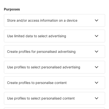
Hoteluri în Germania - Orașe populare
Hoteluri în Zingst
Hoteluri în Gromitz
Hoteluri Westerhever
Hoteluri în Westerland
Hoteluri în Heringsdorf
Hoteluri în Norddeich
Hoteluri în Rankwitz
Hoteluri în Goehren
Hoteluri în Alt Bukow
Hoteluri în Wieck auf dem Darß
Cele mai bune hoteluri - orașe
Hoteluri în Delmar
Hoteluri în Sainte-Adresse
Hoteluri în Saint Joseph Du Lac
Hoteluri în Layton
Hoteluri în Playa es Figueral
Hoteluri în Starše
Hoteluri în Kirchberg Ob Der Donau
Hoteluri în Borgo Faiti