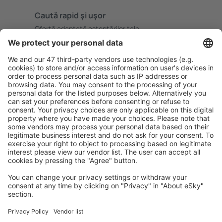
Caută rapid şi uşor
Ofertă adaptată aşteptărilor tale.
Planifică ȋn siguranţă
Rezervare fără griji cu opțiune gratuită de anulare.
Economiseşte mai mult
Prețuri atractive și oferte speciale pentru utilizatorii
conectați.
Cazarea preferată
Alege din peste 1,3 mil. de opţiuni: hoteluri, cabane,
apartamente și altele.
Cele mai căutate hoteluri de către utilizatorii eSky