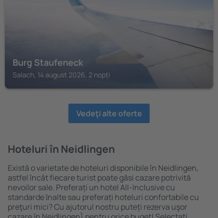
Burg Staufeneck
Salach, 14 august 2026, 2 nopți
Vedeţi alte oferte
Hoteluri în Neidlingen
Există o varietate de hoteluri disponibile în Neidlingen,
astfel încât fiecare turist poate găsi cazare potrivită
nevoilor sale. Preferați un hotel All-Inclusive cu
standarde ȋnalte sau preferați hoteluri confortabile cu
preţuri mici? Cu ajutorul nostru puteți rezerva uşor
cazare în Neidlingen} pentru orice buget! Selectați