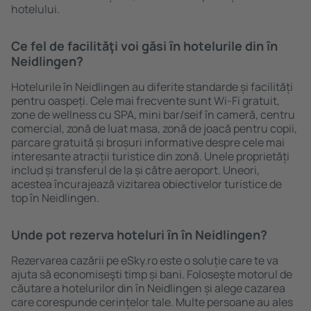
hotelului.
Ce fel de facilităţi voi găsi ȋn hotelurile din în
Neidlingen?
Hotelurile în Neidlingen au diferite standarde și facilități
pentru oaspeți. Cele mai frecvente sunt Wi-Fi gratuit,
zone de wellness cu SPA, mini bar/seif în cameră, centru
comercial, zonă de luat masa, zonă de joacă pentru copii,
parcare gratuită și broșuri informative despre cele mai
interesante atracții turistice din zonă. Unele proprietăți
includ și transferul de la și către aeroport. Uneori,
acestea încurajează vizitarea obiectivelor turistice de
top în Neidlingen.
Unde pot rezerva hoteluri ȋn în Neidlingen?
Rezervarea cazării pe eSky.ro este o soluție care te va
ajuta să economiseşti timp și bani. Foloseşte motorul de
căutare a hotelurilor din în Neidlingen și alege cazarea
care corespunde cerințelor tale. Multe persoane au ales