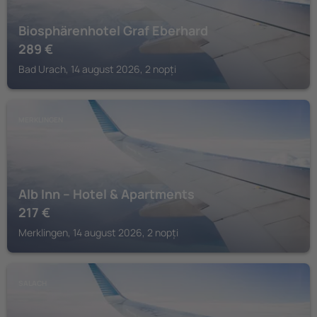
Biosphärenhotel Graf Eberhard
289
€
Bad Urach, 14 august 2026, 2 nopți
MERKLINGEN
Alb Inn – Hotel & Apartments
217
€
Merklingen, 14 august 2026, 2 nopți
SALACH