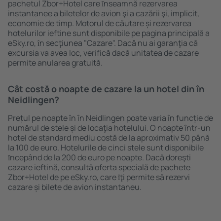
pachetul Zbor+Hotel care ȋnseamnă rezervarea
instantanee a biletelor de avion şi a cazării şi, implicit,
economie de timp. Motorul de căutare și rezervarea
hotelurilor ieftine sunt disponibile pe pagina principală a
eSky.ro, ȋn secţiunea "Cazare". Dacă nu ai garanţia că
excursia va avea loc, verifică dacă unitatea de cazare
permite anularea gratuită.
Cât costă o noapte de cazare la un hotel din în
Neidlingen?
Prețul pe noapte în în Neidlingen poate varia în funcție de
numărul de stele și de locaţia hotelului. O noapte într-un
hotel de standard mediu costă de la aproximativ 50 până
la 100 de euro. Hotelurile de cinci stele sunt disponibile
ȋncepând de la 200 de euro pe noapte. Dacă doreşti
cazare ieftină, consultă oferta specială de pachete
Zbor+Hotel de pe eSky.ro, care ȋţi permite să rezervi
cazare și bilete de avion instantaneu.