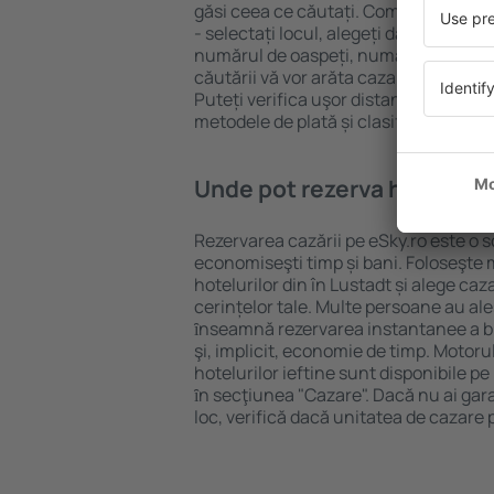
găsi ceea ce căutați. Completați câm
- selectați locul, alegeți data de che
numărul de oaspeți, numărul de camer
căutării vă vor arăta cazarea disponib
Puteți verifica uşor distanța de la hot
metodele de plată și clasificarea hote
Unde pot rezerva hoteluri ȋ
Rezervarea cazării pe eSky.ro este o so
economiseşti timp și bani. Foloseşte 
hotelurilor din în Lustadt și alege c
cerințelor tale. Multe persoane au al
ȋnseamnă rezervarea instantanee a bile
şi, implicit, economie de timp. Motoru
hotelurilor ieftine sunt disponibile pe
ȋn secţiunea "Cazare". Dacă nu ai gar
loc, verifică dacă unitatea de cazare 