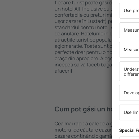
fiecare turist poate găsi cazare potriv
un hotel All-Inclusive cu standarde ȋn
confortabile cu preţuri mici? Cu ajuto
uşor cazare în Lustadt} pentru orice b
standardul pentru hotel, verificați me
de anulare. Hotelurile în Lustadt sunt
atracţiile turistice populare, cât și p
aglomerație. Toate sunt disponibile 
perfecte doar pentru o noapte atunci câ
oraşe din apropiere. Alegeți hotelul ca
începeți să vă faceți bagajele pentru 
afaceri!
Cum pot găsi un hotel în L
Cea mai rapidă cale de a găsi un hotel
motorul de căutare cazare eSky. Baza
cazare conţinând o gamă largă de opţi