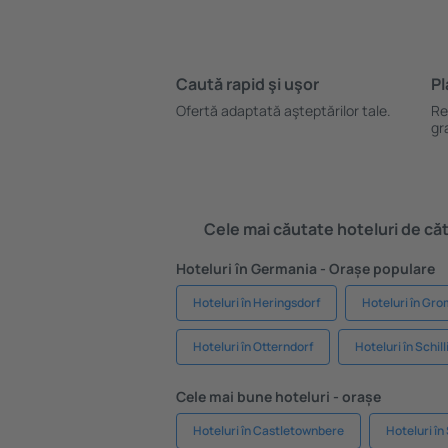
Caută rapid şi uşor
Pl
Ofertă adaptată aşteptărilor tale.
Re
gr
Cele mai căutate hoteluri de cătr
Hoteluri în Germania - Orașe populare
Hoteluri în Heringsdorf
Hoteluri în Gro
Hoteluri în Otterndorf
Hoteluri în Schill
Cele mai bune hoteluri - orașe
Hoteluri în Castletownbere
Hoteluri în