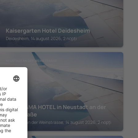
Kaisergarten Hotel Deidesheim
Deidesheim, 14 august 2026, 2 nopți
NEUSTADT AN DER WEINSTRASSE
PANORAMA HOTEL in Neustadt an der
Weinstraße
Neustadt an der Weinstrasse, 14 august 2026, 2 nopți