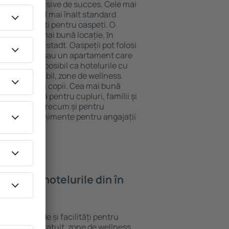
tel All-Inclusive de succes. Cele mai
arantează cel mai înalt standard
gă de facilități pentru oaspeți. O
 oferă cea mai bună locație, ȋn
tracţii din Lustadt. Oaspeții pot folosi
ege o cameră sau un apartament care
r lor. Este posibil ca hotelurile cu
 meniu variabil, zone de wellness
ivități pentru copii. Cea mai bună
ere perfectă pentru cupluri, familii și
 de afaceri, precum și pentru
ganizeze evenimente pentru angajații
oi găsi ȋn hotelurile din în
rite standarde și facilități pentru
sunt Wi-Fi gratuit, zone de wellness