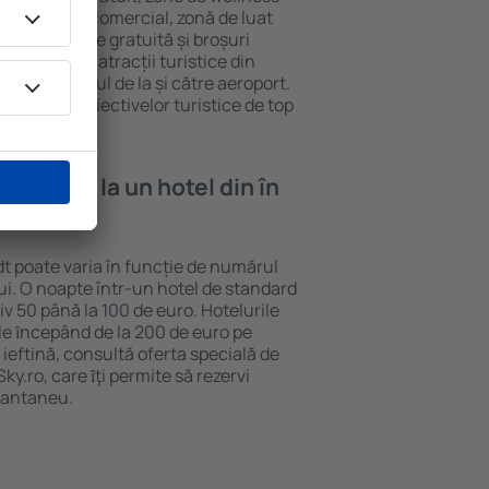
eră, centru comercial, zonă de luat
opii, parcare gratuită și broșuri
interesante atracții turistice din
d și transferul de la și către aeroport.
vizitarea obiectivelor turistice de top
e cazare la un hotel din în
dt poate varia în funcție de numărul
lui. O noapte într-un hotel de standard
v 50 până la 100 de euro. Hotelurile
ile ȋncepând de la 200 de euro pe
ieftină, consultă oferta specială de
y.ro, care ȋţi permite să rezervi
stantaneu.