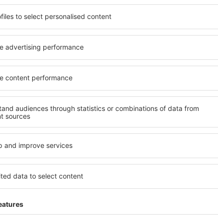
ită nevoilor sale. Preferați
elementele cheie ale unui ho
alte sau preferați hoteluri
bune hoteluri din Lustadt g
rul nostru puteți rezerva
pentru servicii și o gamă lar
uget! Selectați destinația şi
cazare cu standarde ridicate
todele de plată și opțiunile
apropiere de principalele dis
 situate atât aproape de
parcarea gratuită și pot al
uțin mai departe de
să corespundă perfect nevoilo
pentru o vacanță lungă sau
standarde ȋnalte să ofere un
nd doriţi să vizitaţi şi alte
precum spa și fitness, și act
re vi se potriveşte și
cazare în Lustadt este o aleg
o vacanţă sau călătorie de
persoane aflate în călătorie
companii care doresc să or
lor.
ustadt?
Ce fel de facilităţi v
Lustadt?
 în Lustadt este folosind
 mare de date cu locuri de
Hotelurile în Lustadt au dife
uni este o garanție că veți
oaspeți. Cele mai frecvente 