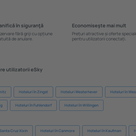
anifică ȋn siguranţă
Economiseşte mai mult
zervare fără griji cu opțiune
Prețuri atractive și oferte specia
atuită de anulare.
pentru utilizatorii conectați.
e utilizatorii eSky
mitz
Hoteluri în Zingst
Hoteluri Westerhever
Hoteluri în We
ig
Hoteluri în Fuhlendorf
Hoteluri în Willingen
 Santa Cruz Xixin
Hoteluri în Canmore
Hoteluri în Kaufman
H