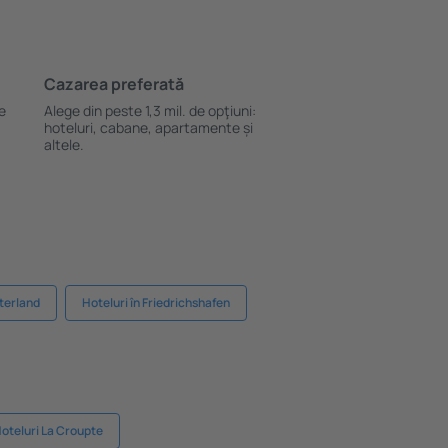
Cazarea preferată
le
Alege din peste 1,3 mil. de opţiuni:
hoteluri, cabane, apartamente și
altele.
sterland
Hoteluri în Friedrichshafen
oteluri La Croupte