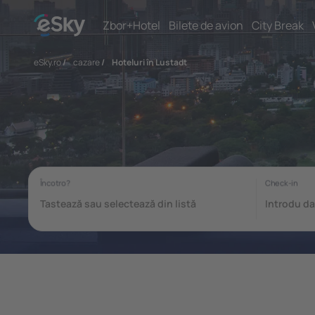
Zbor+Hotel
Bilete de avion
City Break
eSky.ro
/
cazare
/
Hoteluri în Lustadt