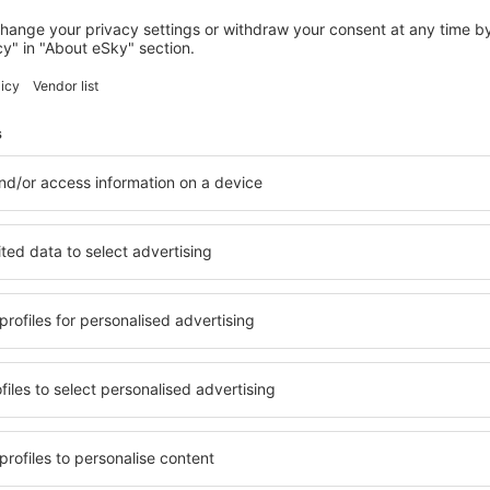
LANDAU IN DER PFALZ
Maximilians Boutique-Hotel Landau
Landau in der Pfalz, 14 august 2026, 2 nopți
Vedeți mai multe hoteluri în Lustadt
Lustadt – cele 
le în Lustadt, astfel încât
O varietate de servicii și o 