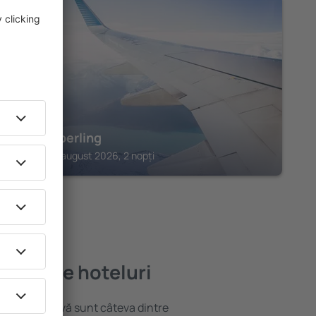
SPEYER
Hotel Sperling
Speyer, 14 august 2026, 2 nopți
mai bune hoteluri
locație atractivă sunt câteva dintre