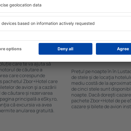
purile motorului de căutare
cu SPA, mini bar/seif în cam
ck-in și check-out, adăugați
masa, zonă de joacă pentru c
e şi gata! Rezultatele
informative despre cele mai 
ilă ȋn perioada selectată.
zonă. Unele proprietăți inclu
el ȋn centrul orașului,
Uneori, acestea încurajează 
lului.
în Lustadt.
n în Lustadt?
Cât costă o noapte d
Lustadt?
luție care te va ajuta să
motorul de căutare a
Prețul pe noapte în în Lusta
azarea care corespunde
de stele și de locaţia hotelu
es pachetul Zbor+Hotel care
mediu costă de la aproximati
telor de avion şi a cazării
de cinci stele sunt disponib
l de căutare și rezervarea
noapte. Dacă doreşti cazare 
 pagina principală a eSky.ro,
pachete Zbor+Hotel de pe eSk
anţia că excursia va avea
cazare și bilete de avion in
permite anularea gratuită.