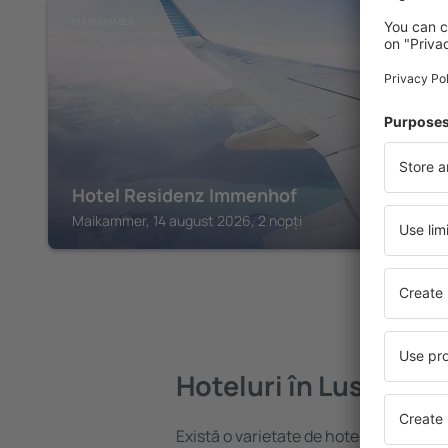
MAIKAMMER
Hotel Residenz Immenhof
Maikammer, 14 august 2026, 2 nopți
Hoteluri în Lustadt
Există o varietate de hoteluri disponibi