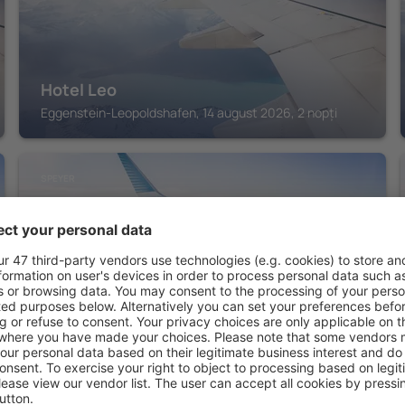
Hotel Leo
Eggenstein-Leopoldshafen, 14 august 2026, 2 nopți
SPEYER
GuestHouse Speyer
Speyer, 14 august 2026, 2 nopți