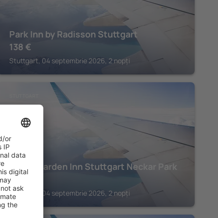
Park Inn by Radisson Stuttgart
138
€
Stuttgart, 04 septembrie 2026, 2 nopți
STUTTGART
Hilton Garden Inn Stuttgart Neckar Park
300
€
Stuttgart, 04 septembrie 2026, 2 nopți