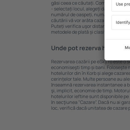
găsi ceea ce căutați. Completați câm
- selectați locul, alegeți data de che
numărul de oaspeți, numărul de camer
căutării vă vor arăta cazarea disponib
Puteți verifica uşor distanța de la hot
metodele de plată și clasificarea hote
Unde pot rezerva hoteluri ȋ
Rezervarea cazării pe eSky.ro este o so
economiseşti timp și bani. Foloseşte 
hotelurilor din în Korb și alege caza
cerințelor tale. Multe persoane au al
ȋnseamnă rezervarea instantanee a bile
şi, implicit, economie de timp. Motoru
hotelurilor ieftine sunt disponibile pe
ȋn secţiunea "Cazare". Dacă nu ai gar
loc, verifică dacă unitatea de cazare 