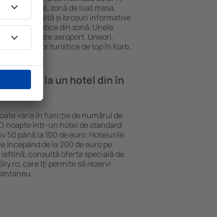
tru comercial, zonă de luat masa,
parcare gratuită și broșuri informative
atracții turistice din zonă. Unele
ul de la și către aeroport. Uneori,
 obiectivelor turistice de top în Korb.
e cazare la un hotel din în
poate varia în funcție de numărul de
. O noapte într-un hotel de standard
v 50 până la 100 de euro. Hotelurile
ile ȋncepând de la 200 de euro pe
ieftină, consultă oferta specială de
y.ro, care ȋţi permite să rezervi
stantaneu.