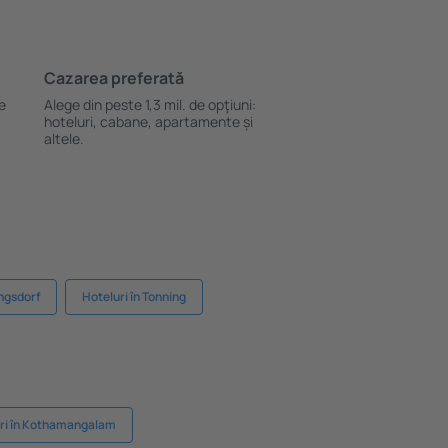
Cazarea preferată
le
Alege din peste 1,3 mil. de opţiuni:
hoteluri, cabane, apartamente și
altele.
ingsdorf
Hoteluri în Tonning
ri în Kothamangalam