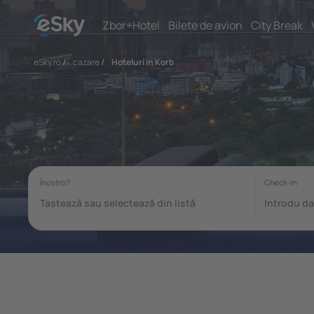
Zbor+Hotel
Bilete de avion
City Break
eSky.ro
/
cazare
/
Hoteluri în Korb