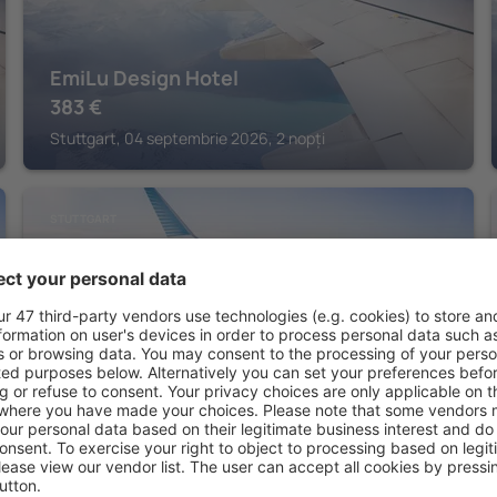
EmiLu Design Hotel
383
€
Stuttgart, 04 septembrie 2026, 2 nopți
STUTTGART
Hotel Unger
259
€
Stuttgart, 04 septembrie 2026, 2 nopți