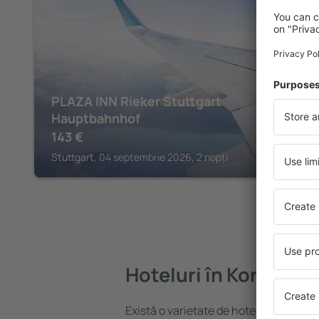
STUTTGART
PLAZA INN Rieker Stuttgart
Hauptbahnhof
143
€
Stuttgart, 04 septembrie 2026, 2 nopți
Hoteluri în Korb
Există o varietate de hoteluri disponibi