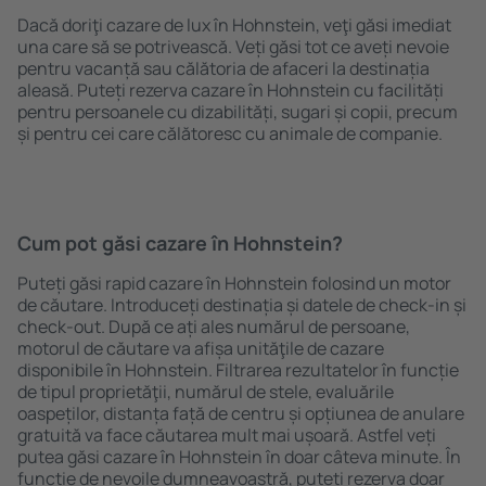
Dacă doriţi cazare de lux în Hohnstein, veţi găsi imediat
una care să se potrivească. Veți găsi tot ce aveți nevoie
pentru vacanță sau călătoria de afaceri la destinația
aleasă. Puteți rezerva cazare în Hohnstein cu facilități
pentru persoanele cu dizabilități, sugari și copii, precum
și pentru cei care călătoresc cu animale de companie.
Cum pot găsi cazare în Hohnstein?
Puteți găsi rapid cazare în Hohnstein folosind un motor
de căutare. Introduceți destinația și datele de check-in și
check-out. După ce ați ales numărul de persoane,
motorul de căutare va afișa unităţile de cazare
disponibile în Hohnstein. Filtrarea rezultatelor în funcție
de tipul proprietăţii, numărul de stele, evaluările
oaspeților, distanța față de centru și opțiunea de anulare
gratuită va face căutarea mult mai ușoară. Astfel veți
putea găsi cazare în Hohnstein în doar câteva minute. În
funcție de nevoile dumneavoastră, puteți rezerva doar