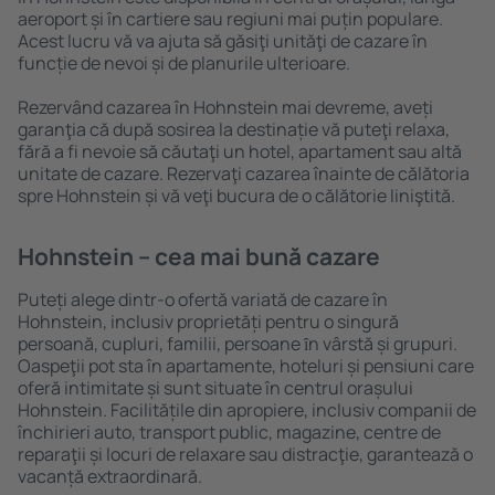
aeroport și în cartiere sau regiuni mai puțin populare.
Acest lucru vă va ajuta să găsiţi unităţi de cazare în
funcție de nevoi și de planurile ulterioare.
Rezervând cazarea în Hohnstein mai devreme, aveți
garanţia că după sosirea la destinație vă puteţi relaxa,
fără a fi nevoie să căutaţi un hotel, apartament sau altă
unitate de cazare. Rezervaţi cazarea înainte de călătoria
spre Hohnstein și vă veţi bucura de o călătorie liniştită.
Hohnstein – cea mai bună cazare
Puteți alege dintr-o ofertă variată de cazare în
Hohnstein, inclusiv proprietăți pentru o singură
persoană, cupluri, familii, persoane ȋn vârstă și grupuri.
Oaspeţii pot sta în apartamente, hoteluri și pensiuni care
oferă intimitate și sunt situate în centrul orașului
Hohnstein. Facilitățile din apropiere, inclusiv companii de
închirieri auto, transport public, magazine, centre de
reparaţii și locuri de relaxare sau distracţie, garantează o
vacanță extraordinară.