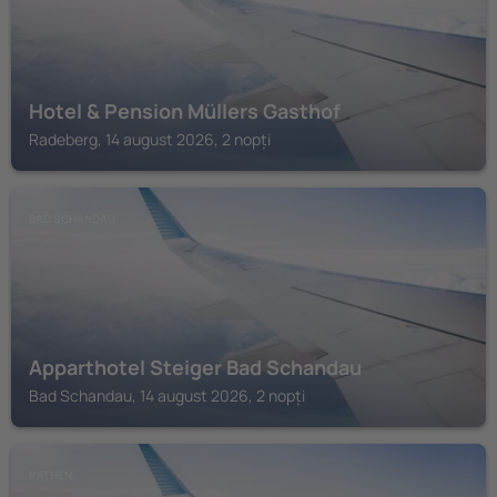
Hotel & Pension Müllers Gasthof
Radeberg, 14 august 2026, 2 nopți
BAD SCHANDAU
Apparthotel Steiger Bad Schandau
Bad Schandau, 14 august 2026, 2 nopți
RATHEN