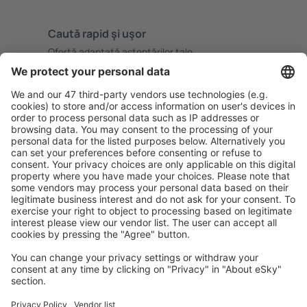
Caută rapid şi uşor
Ofertă adaptată aşteptărilor tale.
Planifică ȋn siguranţă
Rezervare fără griji cu opțiune gratuită de anulare.
Economiseşte mai mult
Prețuri atractive și oferte speciale pentru utilizatorii
conectați.
Cazarea preferată
Alege din peste 1,3 mil. de opţiuni: hoteluri, cabane,
apartamente și altele.
Cele mai căutate cazări de către utilizatorii eSky