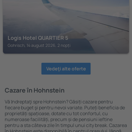
Logis Hotel QUARTIER 5
Gohrisch, 14 august 2026, 2 nopți
Vedeţi alte oferte
Cazare în Hohnstein
Vă ȋndreptaţi spre Hohnstein? Găsiți cazare pentru
fiecare buget şi pentru nevoi variate. Puteți beneficia de
proprietăți spațioase, dotate cu tot confortul, cu
numeroase facilități, precum și de pensiuni ieftine
pentru a sta câteva zile în timpul unui city break. Cazarea
în Hohnstein este disponibilă în centrul orașului, lângă