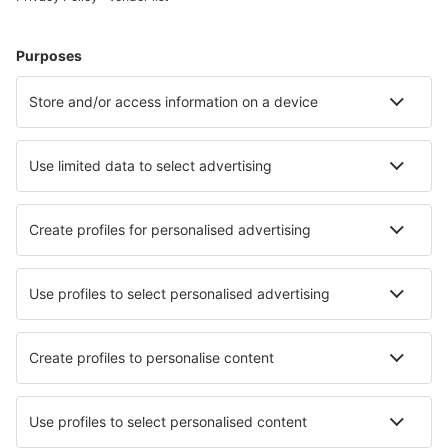
Cazare în Germania - Orașe populare
Cazare în Heringsdorf
Cazare în Zingst
Cazare în Gromitz
Cazare Westerhever
Cazare în Westerland
Cazare în Kellenhusen
Cazare în Bad Schandau
Cazare în Sellin
Cazare în Nienhagen
Cazare în Schonberg
Cele mai bune locuri de cazare - orașe
Cazare în Kapolcs
Cazare în Aubazine
Cazare în Maussane les Alpilles
Cazare în Solenice
Cazare în Tystberga
Cazare în Ion Roata