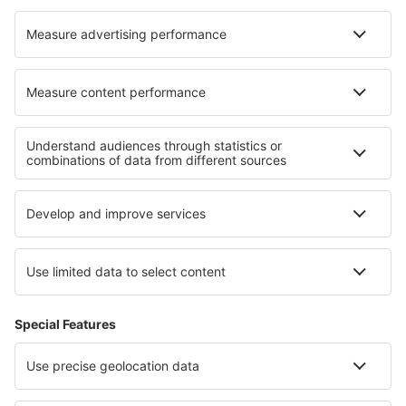
Cazare în Acatlan de Juarez
Cazare în Tradate
Cazare în Broc
Cazare în Monte Negro
Cele mai bune locuri de cazare - regiuni
Cazare în Sylt
Cazare on Baltic Sea Coast
Cazare in Renania-Palatinat
Cazare in Chiemsee
Cazare in Saxonia
Cazare in Guanajuato
Cazare în Sfânta Lucia
Cazare in Faro
Cazare in Veliko Tărnovo
Cazare in Marche