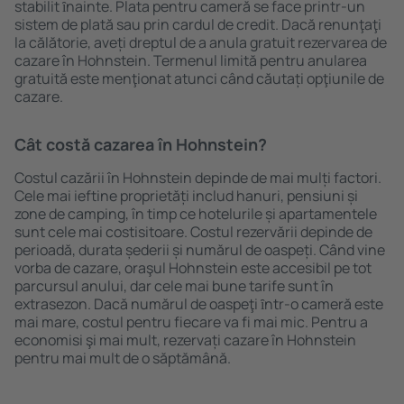
stabilit ȋnainte. Plata pentru cameră se face printr-un
sistem de plată sau prin cardul de credit. Dacă renunţaţi
la călătorie, aveți dreptul de a anula gratuit rezervarea de
cazare în Hohnstein. Termenul limită pentru anularea
gratuită este menţionat atunci când căutați opţiunile de
cazare.
Cât costă cazarea în Hohnstein?
Costul cazării în Hohnstein depinde de mai mulți factori.
Cele mai ieftine proprietăți includ hanuri, pensiuni și
zone de camping, în timp ce hotelurile și apartamentele
sunt cele mai costisitoare. Costul rezervării depinde de
perioadă, durata șederii și numărul de oaspeți. Când vine
vorba de cazare, oraşul Hohnstein este accesibil pe tot
parcursul anului, dar cele mai bune tarife sunt în
extrasezon. Dacă numărul de oaspeţi ȋntr-o cameră este
mai mare, costul pentru fiecare va fi mai mic. Pentru a
economisi şi mai mult, rezervați cazare în Hohnstein
pentru mai mult de o săptămână.