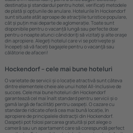
destinația şi standardul pentru hotel, verificați metodele
de plată și opțiunile de anulare. Hotelurile în Hockendorf
sunt situate atât aproape de atracţiile turistice populare,
cât și puțin mai departe de aglomerație. Toate sunt
disponibile pentru o vacanță lungă sau perfecte doar
pentru o noapte atunci când doriţi să vizitaţi şi alte oraşe
din apropiere. Alegeți hotelul care vi se potriveşte și
începeți să vă faceți bagajele pentru o vacanţă sau
călătorie de afaceri!
Hockendorf – cele mai bune hoteluri
O varietate de servicii și o locație atractivă sunt câteva
dintre elementele cheie ale unui hotel All-Inclusive de
succes. Cele mai bune hoteluri din Hockendorf
garantează cel mai înalt standard pentru servicii și o
gamă largă de facilități pentru oaspeți. O cazare cu
standarde ridicate oferă cea mai bună locație, ȋn
apropiere de principalele distracţii din Hockendorf.
Oaspeții pot folosi parcarea gratuită și pot alege o
cameră sau un apartament care să corespundă perfect