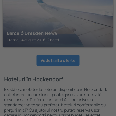
Barceló Dresden Newa
Dresda, 14 august 2026, 2 nopți
Vedeţi alte oferte
Hoteluri în Hockendorf
Există o varietate de hoteluri disponibile în Hockendorf,
astfel încât fiecare turist poate găsi cazare potrivită
nevoilor sale. Preferați un hotel All-Inclusive cu
standarde ȋnalte sau preferați hoteluri confortabile cu
preţuri mici? Cu ajutorul nostru puteți rezerva uşor
cazare în Hockendorf} pentru orice buget! Selectați