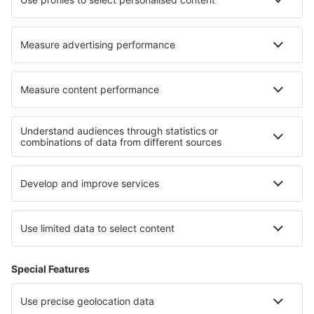
Hoteluri în Rijssen
Hoteluri în Paxton
Cele mai bune hoteluri - regiuni
Hoteluri în Garmisch-Partenkirchen
Hoteluri in Saxonia
Hoteluri în Oberstdorf
Hoteluri in Lake Constance
Hoteluri in Brandenburg Lake Plateau
Hoteluri in Voievodatul Varmia și Mazuria
Hoteluri în Magdalena
Hoteluri in Fuerteventura
Hoteluri in Costa del Sol
Hoteluri în Antigua