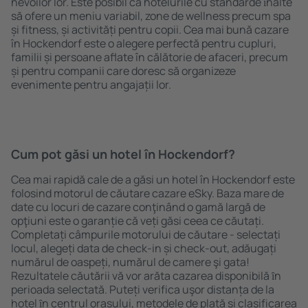
nevoilor lor. Este posibil ca hotelurile cu standarde ȋnalte
să ofere un meniu variabil, zone de wellness precum spa
și fitness, și activități pentru copii. Cea mai bună cazare
în Hockendorf este o alegere perfectă pentru cupluri,
familii și persoane aflate în călătorie de afaceri, precum
și pentru companii care doresc să organizeze
evenimente pentru angajații lor.
Cum pot găsi un hotel în Hockendorf?
Cea mai rapidă cale de a găsi un hotel în Hockendorf este
folosind motorul de căutare cazare eSky. Baza mare de
date cu locuri de cazare conţinând o gamă largă de
opţiuni este o garanție că veți găsi ceea ce căutați.
Completați câmpurile motorului de căutare - selectați
locul, alegeți data de check-in și check-out, adăugați
numărul de oaspeți, numărul de camere şi gata!
Rezultatele căutării vă vor arăta cazarea disponibilă ȋn
perioada selectată. Puteți verifica uşor distanța de la
hotel ȋn centrul orașului, metodele de plată și clasificarea