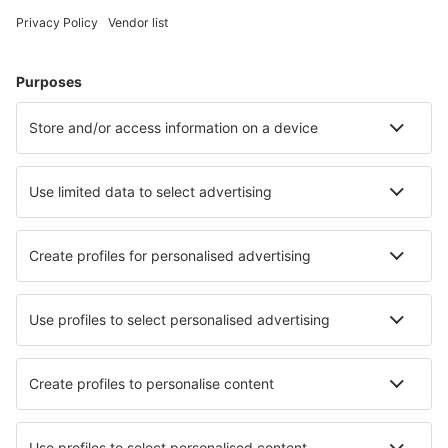
Hoteluri în Germania - Orașe populare
Hoteluri în Zingst
Hoteluri în Heringsdorf
Hoteluri în Gromitz
Hoteluri Westerhever
Hoteluri în Westerland
Hoteluri în Borgerende-Rethwisch
Hoteluri în Konstanz
Hoteluri în Hanovra
Hoteluri în Norderney
Hoteluri în Juist
Cele mai bune hoteluri - orașe
Hoteluri în Bentley
Hoteluri Ullensvang
Hoteluri în Tracuateua
Hoteluri în Montriond
Hoteluri în Aghmat
Hoteluri în Maletto
Hoteluri în Cape Otway
Hoteluri în Point Cook