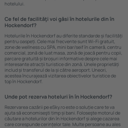
hotelului.
Ce fel de facilităţi voi găsi ȋn hotelurile din în
Hockendorf?
Hotelurile în Hockendorf au diferite standarde și facilități
pentru oaspeți. Cele mai frecvente sunt Wi-Fi gratuit,
zone de wellness cu SPA, mini bar/seif în cameră, centru
comercial, zonă de luat masa, zonă de joacă pentru copii,
parcare gratuită și broșuri informative despre cele mai
interesante atracții turistice din zonă. Unele proprietăți
includ și transferul de la și către aeroport. Uneori,
acestea încurajează vizitarea obiectivelor turistice de
top în Hockendorf.
Unde pot rezerva hoteluri ȋn în Hockendorf?
Rezervarea cazării pe eSky.ro este o soluție care te va
ajuta să economiseşti timp și bani. Foloseşte motorul de
căutare a hotelurilor din în Hockendorf și alege cazarea
care corespunde cerințelor tale. Multe persoane au ales