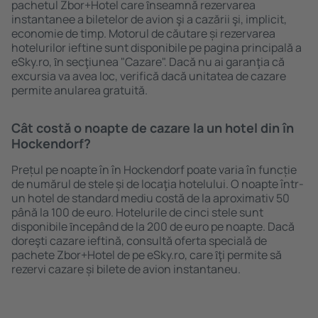
pachetul Zbor+Hotel care ȋnseamnă rezervarea
instantanee a biletelor de avion şi a cazării şi, implicit,
economie de timp. Motorul de căutare și rezervarea
hotelurilor ieftine sunt disponibile pe pagina principală a
eSky.ro, ȋn secţiunea "Cazare". Dacă nu ai garanţia că
excursia va avea loc, verifică dacă unitatea de cazare
permite anularea gratuită.
Cât costă o noapte de cazare la un hotel din în
Hockendorf?
Prețul pe noapte în în Hockendorf poate varia în funcție
de numărul de stele și de locaţia hotelului. O noapte într-
un hotel de standard mediu costă de la aproximativ 50
până la 100 de euro. Hotelurile de cinci stele sunt
disponibile ȋncepând de la 200 de euro pe noapte. Dacă
doreşti cazare ieftină, consultă oferta specială de
pachete Zbor+Hotel de pe eSky.ro, care ȋţi permite să
rezervi cazare și bilete de avion instantaneu.