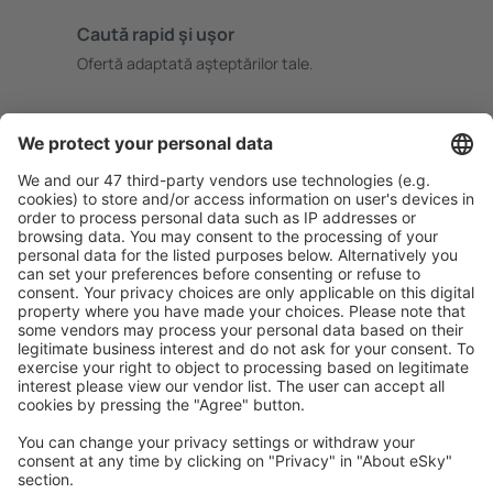
Caută rapid şi uşor
Ofertă adaptată aşteptărilor tale.
Planifică ȋn siguranţă
Rezervare fără griji cu opțiune gratuită de anulare.
Economiseşte mai mult
Prețuri atractive și oferte speciale pentru utilizatorii
conectați.
Cazarea preferată
Alege din peste 1,3 mil. de opţiuni: hoteluri, cabane,
apartamente și altele.
Cele mai căutate hoteluri de către utilizatorii eSky