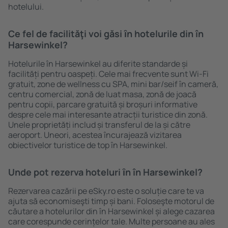
hotelului.
Ce fel de facilităţi voi găsi ȋn hotelurile din în
Harsewinkel?
Hotelurile în Harsewinkel au diferite standarde și
facilități pentru oaspeți. Cele mai frecvente sunt Wi-Fi
gratuit, zone de wellness cu SPA, mini bar/seif în cameră,
centru comercial, zonă de luat masa, zonă de joacă
pentru copii, parcare gratuită și broșuri informative
despre cele mai interesante atracții turistice din zonă.
Unele proprietăți includ și transferul de la și către
aeroport. Uneori, acestea încurajează vizitarea
obiectivelor turistice de top în Harsewinkel.
Unde pot rezerva hoteluri ȋn în Harsewinkel?
Rezervarea cazării pe eSky.ro este o soluție care te va
ajuta să economiseşti timp și bani. Foloseşte motorul de
căutare a hotelurilor din în Harsewinkel și alege cazarea
care corespunde cerințelor tale. Multe persoane au ales