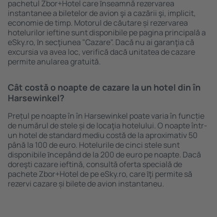
pachetul Zbor+Hotel care ȋnseamnă rezervarea
instantanee a biletelor de avion şi a cazării şi, implicit,
economie de timp. Motorul de căutare și rezervarea
hotelurilor ieftine sunt disponibile pe pagina principală a
eSky.ro, ȋn secţiunea "Cazare". Dacă nu ai garanţia că
excursia va avea loc, verifică dacă unitatea de cazare
permite anularea gratuită.
Cât costă o noapte de cazare la un hotel din în
Harsewinkel?
Prețul pe noapte în în Harsewinkel poate varia în funcție
de numărul de stele și de locaţia hotelului. O noapte într-
un hotel de standard mediu costă de la aproximativ 50
până la 100 de euro. Hotelurile de cinci stele sunt
disponibile ȋncepând de la 200 de euro pe noapte. Dacă
doreşti cazare ieftină, consultă oferta specială de
pachete Zbor+Hotel de pe eSky.ro, care ȋţi permite să
rezervi cazare și bilete de avion instantaneu.