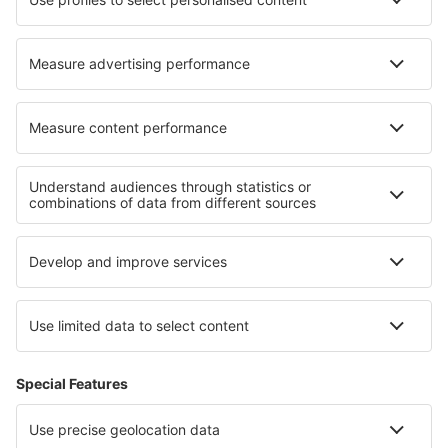
Hoteluri în Saint-Rambert-en-Bugey
Hoteluri în Fuente Del Maestre
Cele mai bune hoteluri - regiuni
Hoteluri in Saxonia Inferioară
Hoteluri in Saxonia
Hoteluri on North Sea Coast
Hoteluri in Saxonia-Anhalt
Hoteluri in Chiemsee
Hoteluri in Western Rhodopes
Hoteluri in Lacul Garda
Hoteluri în Risaralda
Hoteluri in Marea Moartă
Hoteluri in Deșertul Atacama