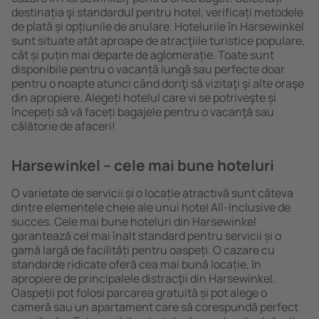
destinația şi standardul pentru hotel, verificați metodele
de plată și opțiunile de anulare. Hotelurile în Harsewinkel
sunt situate atât aproape de atracţiile turistice populare,
cât și puțin mai departe de aglomerație. Toate sunt
disponibile pentru o vacanță lungă sau perfecte doar
pentru o noapte atunci când doriţi să vizitaţi şi alte oraşe
din apropiere. Alegeți hotelul care vi se potriveşte și
începeți să vă faceți bagajele pentru o vacanţă sau
călătorie de afaceri!
Harsewinkel – cele mai bune hoteluri
O varietate de servicii și o locație atractivă sunt câteva
dintre elementele cheie ale unui hotel All-Inclusive de
succes. Cele mai bune hoteluri din Harsewinkel
garantează cel mai înalt standard pentru servicii și o
gamă largă de facilități pentru oaspeți. O cazare cu
standarde ridicate oferă cea mai bună locație, ȋn
apropiere de principalele distracţii din Harsewinkel.
Oaspeții pot folosi parcarea gratuită și pot alege o
cameră sau un apartament care să corespundă perfect