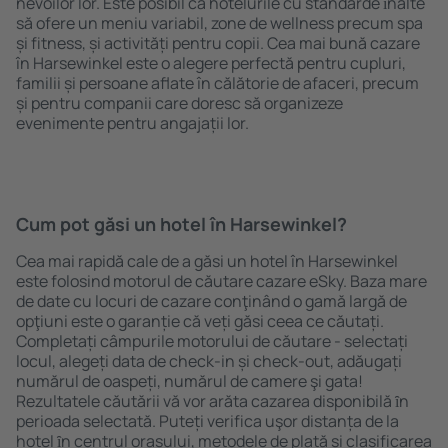
nevoilor lor. Este posibil ca hotelurile cu standarde ȋnalte
să ofere un meniu variabil, zone de wellness precum spa
și fitness, și activități pentru copii. Cea mai bună cazare
în Harsewinkel este o alegere perfectă pentru cupluri,
familii și persoane aflate în călătorie de afaceri, precum
și pentru companii care doresc să organizeze
evenimente pentru angajații lor.
Cum pot găsi un hotel în Harsewinkel?
Cea mai rapidă cale de a găsi un hotel în Harsewinkel
este folosind motorul de căutare cazare eSky. Baza mare
de date cu locuri de cazare conţinând o gamă largă de
opţiuni este o garanție că veți găsi ceea ce căutați.
Completați câmpurile motorului de căutare - selectați
locul, alegeți data de check-in și check-out, adăugați
numărul de oaspeți, numărul de camere şi gata!
Rezultatele căutării vă vor arăta cazarea disponibilă ȋn
perioada selectată. Puteți verifica uşor distanța de la
hotel ȋn centrul orașului, metodele de plată și clasificarea