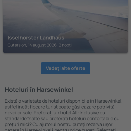
Isselhorster Landhaus
Gutersloh, 14 august 2026, 2 nopți
Vedeţi alte oferte
Hoteluri în Harsewinkel
Există o varietate de hoteluri disponibile în Harsewinkel,
astfel încât fiecare turist poate găsi cazare potrivită
nevoilor sale. Preferați un hotel All-Inclusive cu
standarde ȋnalte sau preferați hoteluri confortabile cu
preţuri mici? Cu ajutorul nostru puteți rezerva uşor
cazare în Harsewinkel} pentru orice buget! Selectați