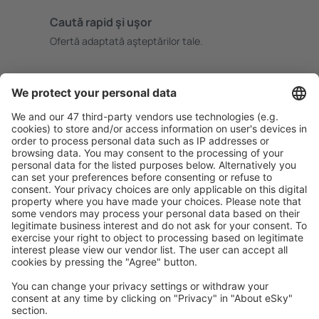
Caută rapid şi uşor
Ofertă adaptată aşteptărilor tale.
Planifică ȋn siguranţă
Rezervare fără griji cu opțiune gratuită de anulare.
Economiseşte mai mult
Prețuri atractive și oferte speciale pentru utilizatorii
conectați.
Cazarea preferată
Alege din peste 1,3 mil. de opţiuni: hoteluri, cabane,
apartamente și altele.
Cele mai căutate hoteluri de către utilizatorii eSky