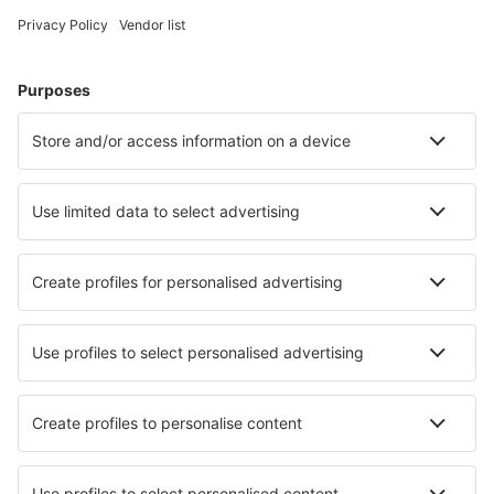
Hoteluri în Germania - Orașe populare
Hoteluri în Westerland
Hoteluri în Zingst
Hoteluri în Heringsdorf
Hoteluri Westerhever
Hoteluri în Gromitz
Hoteluri în Gelting
Hoteluri în Nienhagen
Hoteluri în Dagebull
Hoteluri în Bremerhaven
Hoteluri în Alt Bukow
Cele mai bune hoteluri - orașe
Hoteluri în Tervuren
Hoteluri în Bezerros
Hoteluri în Bertiolo
Hoteluri în Gaiman
Hoteluri în Kallepia
Hoteluri în Badrinath
Hoteluri în Montgomeryville
Hoteluri în Montevallo