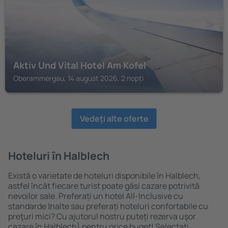
Aktiv Und Vital Hotel Am Kofel
Oberammergau, 14 august 2026, 2 nopți
Vedeţi alte oferte
Hoteluri în Halblech
Există o varietate de hoteluri disponibile în Halblech,
astfel încât fiecare turist poate găsi cazare potrivită
nevoilor sale. Preferați un hotel All-Inclusive cu
standarde ȋnalte sau preferați hoteluri confortabile cu
preţuri mici? Cu ajutorul nostru puteți rezerva uşor
cazare în Halblech} pentru orice buget! Selectați