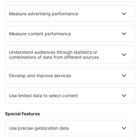
Hoteluri în Dereköy
Hoteluri în Agoy
Cele mai bune hoteluri - regiuni
Hoteluri în Usedom
Hoteluri in Allgau
Hoteluri on North Sea Coast
Hoteluri in Saxonia
Hoteluri în Sylt
Hoteluri in Deșertul Atacama
Hoteluri in Southeastern Anatolia
Hoteluri În Constanța județul
Hoteluri în Cesar
Hoteluri in Moravian Karst