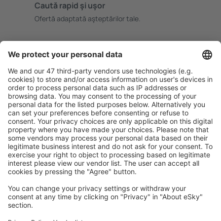
Caută rapid şi uşor
Ofertă adaptată aşteptărilor tale.
Planifică ȋn siguranţă
Rezervare fără griji cu opțiune gratuită de anulare.
Economiseşte mai mult
Prețuri atractive și oferte speciale pentru utilizatorii
conectați.
Cazarea preferată
Alege din peste 1,3 mil. de opţiuni: hoteluri, cabane,
apartamente și altele.
Cele mai căutate hoteluri de către utilizatorii eSky
Hoteluri în Germania - Orașe populare