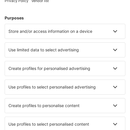
Hoteluri Westerhever
Hoteluri în Zingst
Hoteluri în Heringsdorf
Hoteluri în Gromitz
Hoteluri în Westerland
Hoteluri în Bad Reichenhall
Hoteluri în Traben Trarbach
Hoteluri în Binz
Hoteluri în Stein
Hoteluri în Karlshagen
Cele mai bune hoteluri - orașe
Hoteluri în Weiden am See
Hoteluri în Machowa
Hoteluri în Blackrod
Hoteluri în Mantzavinata
Hoteluri în Kutno
Hoteluri în Bensenville
Hoteluri în Ponte Chiasso
Hoteluri în Serignan