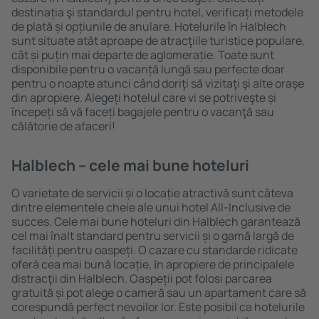
destinația şi standardul pentru hotel, verificați metodele
de plată și opțiunile de anulare. Hotelurile în Halblech
sunt situate atât aproape de atracţiile turistice populare,
cât și puțin mai departe de aglomerație. Toate sunt
disponibile pentru o vacanță lungă sau perfecte doar
pentru o noapte atunci când doriţi să vizitaţi şi alte oraşe
din apropiere. Alegeți hotelul care vi se potriveşte și
începeți să vă faceți bagajele pentru o vacanţă sau
călătorie de afaceri!
Halblech – cele mai bune hoteluri
O varietate de servicii și o locație atractivă sunt câteva
dintre elementele cheie ale unui hotel All-Inclusive de
succes. Cele mai bune hoteluri din Halblech garantează
cel mai înalt standard pentru servicii și o gamă largă de
facilități pentru oaspeți. O cazare cu standarde ridicate
oferă cea mai bună locație, ȋn apropiere de principalele
distracţii din Halblech. Oaspeții pot folosi parcarea
gratuită și pot alege o cameră sau un apartament care să
corespundă perfect nevoilor lor. Este posibil ca hotelurile