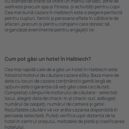
cu standarde ȋnalte să ofere un meniu variabil, zone de
wellness precum spa și fitness, și activități pentru copii.
Cea mai bună cazare în Halblech este o alegere perfectă
pentru cupluri, familii și persoane aflate în călătorie de
afaceri, precum și pentru companii care doresc să
organizeze evenimente pentru angajații lor.
Cum pot găsi un hotel în Halblech?
Cea mai rapidă cale de a găsi un hotel în Halblech este
folosind motorul de căutare cazare eSky. Baza mare de
date cu locuri de cazare conţinând o gamă largă de
opţiuni este o garanție că veți găsi ceea ce căutați.
Completați câmpurile motorului de căutare - selectați
locul, alegeți data de check-in și check-out, adăugați
numărul de oaspeți, numărul de camere şi gata!
Rezultatele căutării vă vor arăta cazarea disponibilă ȋn
perioada selectată. Puteți verifica uşor distanța de la
hotel ȋn centrul orașului, metodele de plată și clasificarea
hotelului.