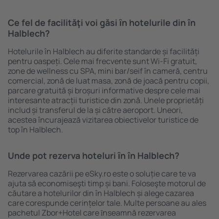
Ce fel de facilităţi voi găsi ȋn hotelurile din în
Halblech?
Hotelurile în Halblech au diferite standarde și facilități
pentru oaspeți. Cele mai frecvente sunt Wi-Fi gratuit,
zone de wellness cu SPA, mini bar/seif în cameră, centru
comercial, zonă de luat masa, zonă de joacă pentru copii,
parcare gratuită și broșuri informative despre cele mai
interesante atracții turistice din zonă. Unele proprietăți
includ și transferul de la și către aeroport. Uneori,
acestea încurajează vizitarea obiectivelor turistice de
top în Halblech.
Unde pot rezerva hoteluri ȋn în Halblech?
Rezervarea cazării pe eSky.ro este o soluție care te va
ajuta să economiseşti timp și bani. Foloseşte motorul de
căutare a hotelurilor din în Halblech și alege cazarea
care corespunde cerințelor tale. Multe persoane au ales
pachetul Zbor+Hotel care ȋnseamnă rezervarea