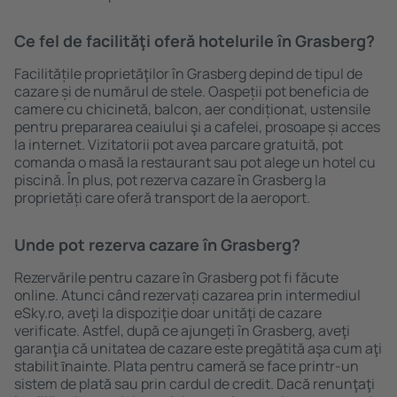
Ce fel de facilităţi oferă hotelurile în Grasberg?
Facilitățile proprietăţilor în Grasberg depind de tipul de
cazare și de numărul de stele. Oaspeții pot beneficia de
camere cu chicinetă, balcon, aer condiționat, ustensile
pentru prepararea ceaiului şi a cafelei, prosoape și acces
la internet. Vizitatorii pot avea parcare gratuită, pot
comanda o masă la restaurant sau pot alege un hotel cu
piscină. În plus, pot rezerva cazare în Grasberg la
proprietăți care oferă transport de la aeroport.
Unde pot rezerva cazare în Grasberg?
Rezervările pentru cazare în Grasberg pot fi făcute
online. Atunci când rezervați cazarea prin intermediul
eSky.ro, aveţi la dispoziţie doar unităţi de cazare
verificate. Astfel, după ce ajungeți în Grasberg, aveţi
garanţia că unitatea de cazare este pregătită aşa cum aţi
stabilit ȋnainte. Plata pentru cameră se face printr-un
sistem de plată sau prin cardul de credit. Dacă renunţaţi