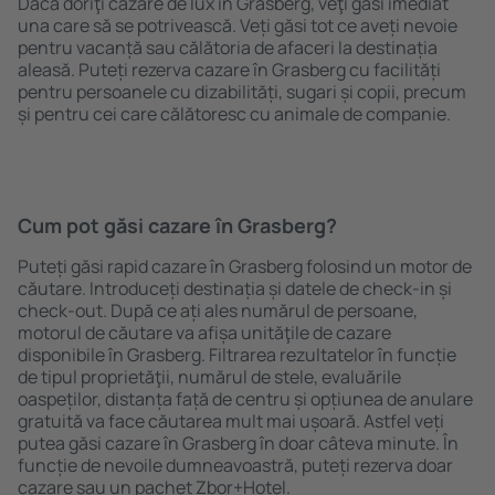
Dacă doriţi cazare de lux în Grasberg, veţi găsi imediat
una care să se potrivească. Veți găsi tot ce aveți nevoie
pentru vacanță sau călătoria de afaceri la destinația
aleasă. Puteți rezerva cazare în Grasberg cu facilități
pentru persoanele cu dizabilități, sugari și copii, precum
și pentru cei care călătoresc cu animale de companie.
Cum pot găsi cazare în Grasberg?
Puteți găsi rapid cazare în Grasberg folosind un motor de
căutare. Introduceți destinația și datele de check-in și
check-out. După ce ați ales numărul de persoane,
motorul de căutare va afișa unităţile de cazare
disponibile în Grasberg. Filtrarea rezultatelor în funcție
de tipul proprietăţii, numărul de stele, evaluările
oaspeților, distanța față de centru și opțiunea de anulare
gratuită va face căutarea mult mai ușoară. Astfel veți
putea găsi cazare în Grasberg în doar câteva minute. În
funcție de nevoile dumneavoastră, puteți rezerva doar
cazare sau un pachet Zbor+Hotel.