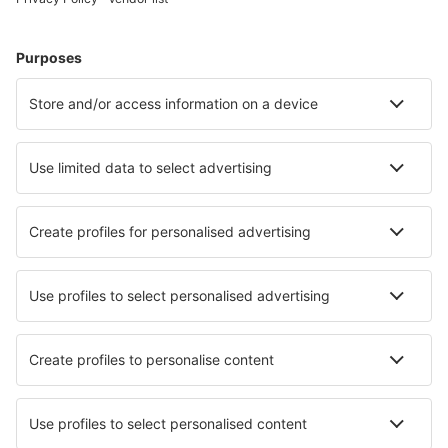
Cazare în Heringsdorf
Cazare în Westerland
Cazare în Zingst
Cazare în Gromitz
Cazare Westerhever
Cazare în Putbus
Cazare în Mirow
Cazare în Wernigerode
Cazare în Dassow
Cazare în Boltenhagen
Cele mai bune locuri de cazare - orașe
Cazare în Vlassada
Cazare în Ponoka
Cazare în Rubielos de Mora
Cazare în Saint-Dizier
Cazare în Mollo
Cazare în Cunardo
Cazare în Aracati
Cazare în Callosa De Segura
Cazare în Mechanicsville