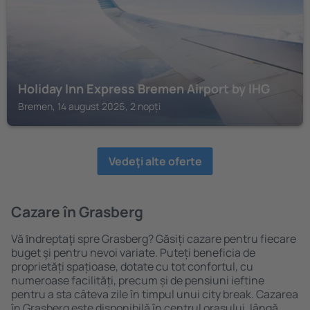
Holiday Inn Express Bremen Airport by IHG
Bremen, 14 august 2026, 2 nopți
Vedeţi alte oferte
Cazare în Grasberg
Vă ȋndreptaţi spre Grasberg? Găsiți cazare pentru fiecare
buget şi pentru nevoi variate. Puteți beneficia de
proprietăți spațioase, dotate cu tot confortul, cu
numeroase facilități, precum și de pensiuni ieftine
pentru a sta câteva zile în timpul unui city break. Cazarea
în Grasberg este disponibilă în centrul orașului, lângă