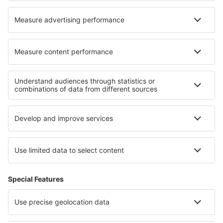
Cazare în Yuhang
Cele mai bune locuri de cazare - regiuni
Cazare in Harz
Cazare în Oberstdorf
Cazare in Renania-Palatinat
Cazare on East Frisian Islands
Cazare on Baltic Sea Coast
Cazare in La Gomera
Cazare în Maldive
Cazare in Abu Dhabi
Cazare în Florida Keys
Cazare in Voievodatul Pomerania Occidentală