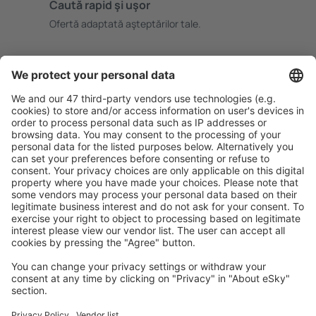
Caută rapid şi uşor
Ofertă adaptată aşteptărilor tale.
Planifică ȋn siguranţă
Rezervare fără griji cu opțiune gratuită de anulare.
Economiseşte mai mult
Prețuri atractive și oferte speciale pentru utilizatorii
conectați.
Cazarea preferată
Alege din peste 1,3 mil. de opţiuni: hoteluri, cabane,
apartamente și altele.
Cele mai căutate cazări de către utilizatorii eSky
Cazare în Germania - Orașe populare