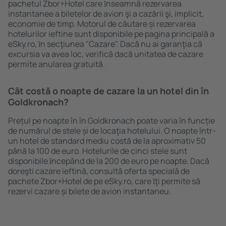
pachetul Zbor+Hotel care ȋnseamnă rezervarea
instantanee a biletelor de avion şi a cazării şi, implicit,
economie de timp. Motorul de căutare și rezervarea
hotelurilor ieftine sunt disponibile pe pagina principală a
eSky.ro, ȋn secţiunea "Cazare". Dacă nu ai garanţia că
excursia va avea loc, verifică dacă unitatea de cazare
permite anularea gratuită.
Cât costă o noapte de cazare la un hotel din în
Goldkronach?
Prețul pe noapte în în Goldkronach poate varia în funcție
de numărul de stele și de locaţia hotelului. O noapte într-
un hotel de standard mediu costă de la aproximativ 50
până la 100 de euro. Hotelurile de cinci stele sunt
disponibile ȋncepând de la 200 de euro pe noapte. Dacă
doreşti cazare ieftină, consultă oferta specială de
pachete Zbor+Hotel de pe eSky.ro, care ȋţi permite să
rezervi cazare și bilete de avion instantaneu.