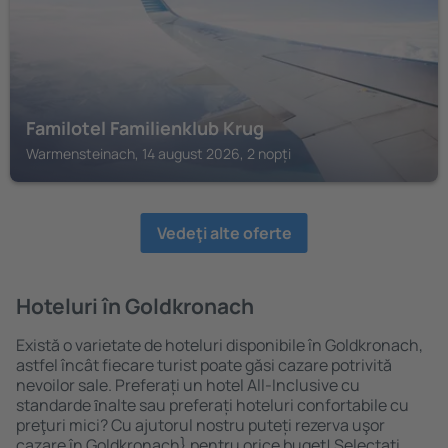
Familotel Familienklub Krug
Warmensteinach, 14 august 2026, 2 nopți
Vedeţi alte oferte
Hoteluri în Goldkronach
Există o varietate de hoteluri disponibile în Goldkronach,
astfel încât fiecare turist poate găsi cazare potrivită
nevoilor sale. Preferați un hotel All-Inclusive cu
standarde ȋnalte sau preferați hoteluri confortabile cu
preţuri mici? Cu ajutorul nostru puteți rezerva uşor
cazare în Goldkronach} pentru orice buget! Selectați