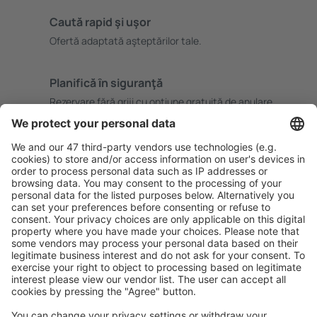
Caută rapid şi uşor
Ofertă adaptată aşteptărilor tale.
Planifică ȋn siguranţă
Rezervare fără griji cu opțiune gratuită de anulare.
Economiseşte mai mult
Prețuri atractive și oferte speciale pentru utilizatorii
conectați.
Cazarea preferată
Alege din peste 1,3 mil. de opţiuni: hoteluri, cabane,
apartamente și altele.
Cele mai căutate hoteluri de către utilizatorii eSky