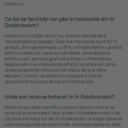
hotelului.
Ce fel de facilităţi voi găsi ȋn hotelurile din în
Goldkronach?
Hotelurile în Goldkronach au diferite standarde și
facilități pentru oaspeți. Cele mai frecvente sunt Wi-Fi
gratuit, zone de wellness cu SPA, mini bar/seif în cameră,
centru comercial, zonă de luat masa, zonă de joacă
pentru copii, parcare gratuită și broșuri informative
despre cele mai interesante atracții turistice din zonă.
Unele proprietăți includ și transferul de la și către
aeroport. Uneori, acestea încurajează vizitarea
obiectivelor turistice de top în Goldkronach.
Unde pot rezerva hoteluri ȋn în Goldkronach?
Rezervarea cazării pe eSky.ro este o soluție care te va
ajuta să economiseşti timp și bani. Foloseşte motorul de
căutare a hotelurilor din în Goldkronach și alege cazarea
care corespunde cerințelor tale. Multe persoane au ales