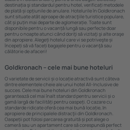
destinația şi standardul pentru hotel, verificați metodele
de plată și opțiunile de anulare. Hotelurile în Goldkronach
sunt situate atât aproape de atracţiile turistice populare,
cât și puțin mai departe de aglomerație. Toate sunt
disponibile pentru o vacanță lungă sau perfecte doar
pentru o noapte atunci când doriţi să vizitaţi şi alte oraşe
din apropiere. Alegeți hotelul care vi se potriveşte și
începeți să vă faceți bagajele pentru o vacanţă sau
călătorie de afaceri!
Goldkronach – cele mai bune hoteluri
O varietate de servicii și o locație atractivă sunt câteva
dintre elementele cheie ale unui hotel All-Inclusive de
succes. Cele mai bune hoteluri din Goldkronach
garantează cel mai înalt standard pentru servicii și o
gamă largă de facilități pentru oaspeți. O cazare cu
standarde ridicate oferă cea mai bună locație, ȋn
apropiere de principalele distracţii din Goldkronach.
Oaspeții pot folosi parcarea gratuită și pot alege o
cameră sau un apartament care să corespundă perfect