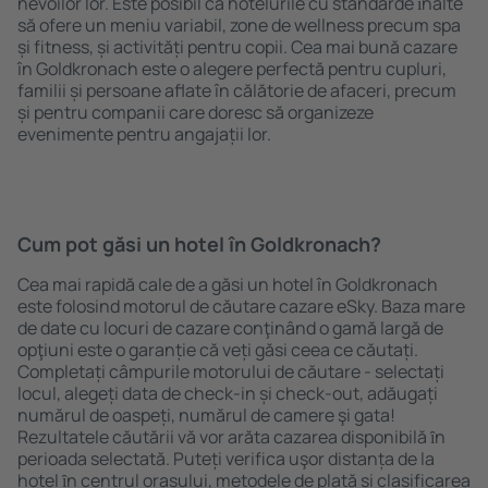
nevoilor lor. Este posibil ca hotelurile cu standarde ȋnalte
să ofere un meniu variabil, zone de wellness precum spa
și fitness, și activități pentru copii. Cea mai bună cazare
în Goldkronach este o alegere perfectă pentru cupluri,
familii și persoane aflate în călătorie de afaceri, precum
și pentru companii care doresc să organizeze
evenimente pentru angajații lor.
Cum pot găsi un hotel în Goldkronach?
Cea mai rapidă cale de a găsi un hotel în Goldkronach
este folosind motorul de căutare cazare eSky. Baza mare
de date cu locuri de cazare conţinând o gamă largă de
opţiuni este o garanție că veți găsi ceea ce căutați.
Completați câmpurile motorului de căutare - selectați
locul, alegeți data de check-in și check-out, adăugați
numărul de oaspeți, numărul de camere şi gata!
Rezultatele căutării vă vor arăta cazarea disponibilă ȋn
perioada selectată. Puteți verifica uşor distanța de la
hotel ȋn centrul orașului, metodele de plată și clasificarea