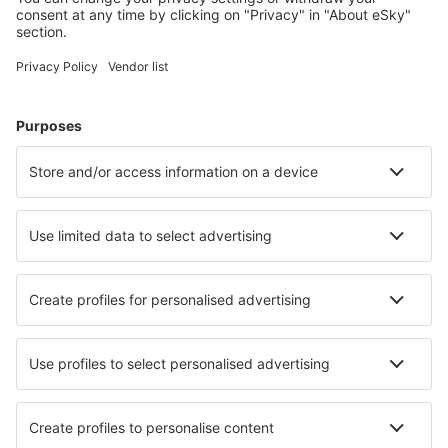
Hoteluri în Germania - Orașe populare
Hoteluri Westerhever
Hoteluri în Westerland
Hoteluri în Heringsdorf
Hoteluri în Gromitz
Hoteluri în Zingst
Hoteluri în Greetsiel
Hoteluri în Kassel
Hoteluri în Graal-Muritz
Hoteluri în Eckernforde
Hoteluri în Husum
Cele mai bune hoteluri - orașe
Hoteluri în Playa Panama
Hoteluri în Hédé-Bazouges
Hoteluri în Capalbio
Hoteluri în Vysokoye
Hoteluri în Stjarnhov
Hoteluri în La Saulsotte
Hoteluri în Beauvoir
Hoteluri în Garbagnate Monastero