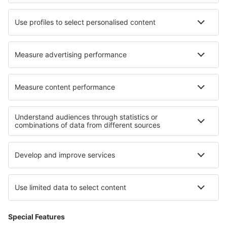
Hoteluri în Wijk bij Duurstede
Hoteluri în Sainte-Hélène-de-Kamouraska
Cele mai bune hoteluri - regiuni
Hoteluri in Harz
Hoteluri in Black Forest
Hoteluri on East Frisian Islands
Hoteluri in Saxonia
Hoteluri in Franconian Switzerland
Hoteluri in Penang
Hoteluri în Maldive
Hoteluri in New Providence
Hoteluri in Moravian Slovakia
Hoteluri in Parcul Național Folgefonna