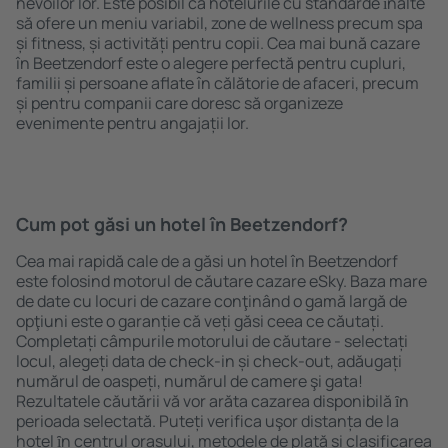
nevoilor lor. Este posibil ca hotelurile cu standarde ȋnalte
să ofere un meniu variabil, zone de wellness precum spa
și fitness, și activități pentru copii. Cea mai bună cazare
în Beetzendorf este o alegere perfectă pentru cupluri,
familii și persoane aflate în călătorie de afaceri, precum
și pentru companii care doresc să organizeze
evenimente pentru angajații lor.
Cum pot găsi un hotel în Beetzendorf?
Cea mai rapidă cale de a găsi un hotel în Beetzendorf
este folosind motorul de căutare cazare eSky. Baza mare
de date cu locuri de cazare conţinând o gamă largă de
opţiuni este o garanție că veți găsi ceea ce căutați.
Completați câmpurile motorului de căutare - selectați
locul, alegeți data de check-in și check-out, adăugați
numărul de oaspeți, numărul de camere şi gata!
Rezultatele căutării vă vor arăta cazarea disponibilă ȋn
perioada selectată. Puteți verifica uşor distanța de la
hotel ȋn centrul orașului, metodele de plată și clasificarea