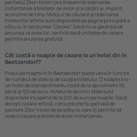
pachetul Zbor+Hotel care ȋnseamnă rezervarea
instantanee a biletelor de avion şi a cazării şi, implicit,
economie de timp. Motorul de căutare și rezervarea
hotelurilor ieftine sunt disponibile pe pagina principală a
eSky.ro, ȋn secţiunea "Cazare". Dacă nu ai garanţia că
excursia va avea loc, verifică dacă unitatea de cazare
permite anularea gratuită.
Cât costă o noapte de cazare la un hotel din în
Beetzendorf?
Prețul pe noapte în în Beetzendorf poate varia în funcție
de numărul de stele și de locaţia hotelului. O noapte într-
un hotel de standard mediu costă de la aproximativ 50
până la 100 de euro. Hotelurile de cinci stele sunt
disponibile ȋncepând de la 200 de euro pe noapte. Dacă
doreşti cazare ieftină, consultă oferta specială de
pachete Zbor+Hotel de pe eSky.ro, care ȋţi permite să
rezervi cazare și bilete de avion instantaneu.