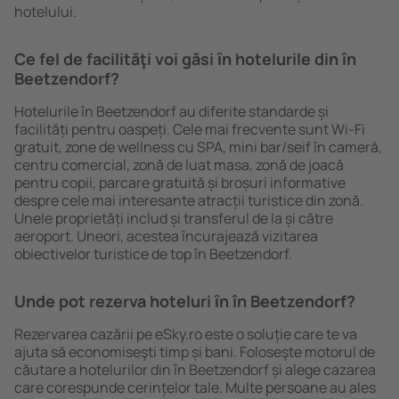
hotelului.
Ce fel de facilităţi voi găsi ȋn hotelurile din în
Beetzendorf?
Hotelurile în Beetzendorf au diferite standarde și
facilități pentru oaspeți. Cele mai frecvente sunt Wi-Fi
gratuit, zone de wellness cu SPA, mini bar/seif în cameră,
centru comercial, zonă de luat masa, zonă de joacă
pentru copii, parcare gratuită și broșuri informative
despre cele mai interesante atracții turistice din zonă.
Unele proprietăți includ și transferul de la și către
aeroport. Uneori, acestea încurajează vizitarea
obiectivelor turistice de top în Beetzendorf.
Unde pot rezerva hoteluri ȋn în Beetzendorf?
Rezervarea cazării pe eSky.ro este o soluție care te va
ajuta să economiseşti timp și bani. Foloseşte motorul de
căutare a hotelurilor din în Beetzendorf și alege cazarea
care corespunde cerințelor tale. Multe persoane au ales