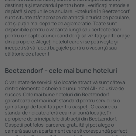
destinația şi standardul pentru hotel, verificați metodele
de plată și opțiunile de anulare. Hotelurile în Beetzendorf
sunt situate atât aproape de atracţiile turistice populare,
cât și puțin mai departe de aglomerație. Toate sunt
disponibile pentru o vacanță lungă sau perfecte doar
pentru o noapte atunci când doriţi să vizitaţi şi alte oraşe
din apropiere. Alegeți hotelul care vi se potriveşte și
începeți să vă faceți bagajele pentru o vacanţă sau
călătorie de afaceri!
Beetzendorf – cele mai bune hoteluri
O varietate de servicii și o locație atractivă sunt câteva
dintre elementele cheie ale unui hotel All-Inclusive de
succes. Cele mai bune hoteluri din Beetzendorf
garantează cel mai înalt standard pentru servicii și o
gamă largă de facilități pentru oaspeți. O cazare cu
standarde ridicate oferă cea mai bună locație, ȋn
apropiere de principalele distracţii din Beetzendorf.
Oaspeții pot folosi parcarea gratuită și pot alege o
cameră sau un apartament care să corespundă perfect