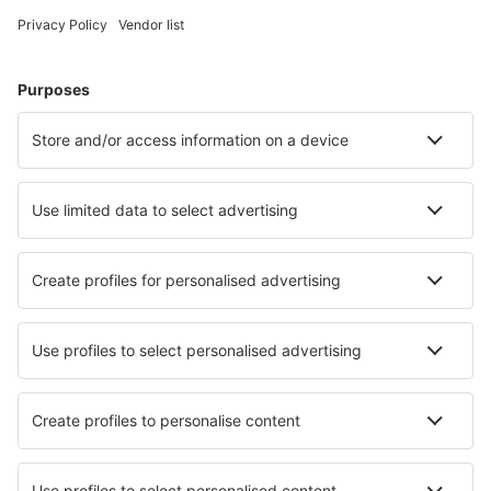
Hoteluri în Germania - Orașe populare
Hoteluri în Zingst
Hoteluri în Heringsdorf
Hoteluri Westerhever
Hoteluri în Gromitz
Hoteluri în Westerland
Hoteluri în Goehren
Hoteluri în Krefeld
Hoteluri în Zempin
Hoteluri în Tossens
Hoteluri în Winterberg
Cele mai bune hoteluri - orașe
Hoteluri în Salciua de Sus
Hoteluri în Georgetown
Hoteluri în Chelmsford
Hoteluri în Sabran
Hoteluri Horseshoe Bay
Hoteluri în Capo Vaticano
Hoteluri Phuket Island
Hoteluri în Natori