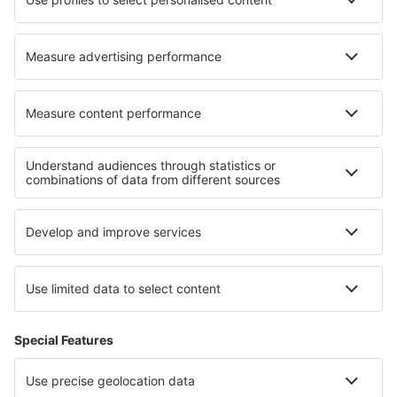
Hoteluri în Scarsdale
Hoteluri în Lompoc
Cele mai bune hoteluri - regiuni
Hoteluri in Sächsische Schweiz
Hoteluri in Mecklenburg Lake Plateau
Hoteluri in Saxonia Inferioară
Hoteluri în Berchtesgaden
Hoteluri in Moselle Valley
Hoteluri in Samos
Hoteluri in Coclé
Hoteluri în Algarve
Hoteluri la Cascada Victoria
Hoteluri în Atlantico