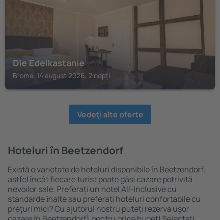
Die Edelkastanie
Brome, 14 august 2026, 2 nopți
Vedeţi alte oferte
Hoteluri în Beetzendorf
Există o varietate de hoteluri disponibile în Beetzendorf,
astfel încât fiecare turist poate găsi cazare potrivită
nevoilor sale. Preferați un hotel All-Inclusive cu
standarde ȋnalte sau preferați hoteluri confortabile cu
preţuri mici? Cu ajutorul nostru puteți rezerva uşor
cazare în Beetzendorf} pentru orice buget! Selectați