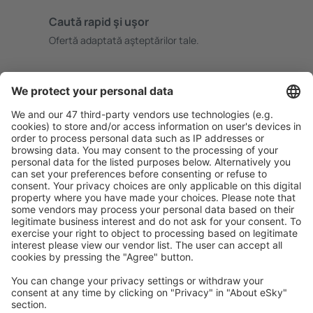
Caută rapid şi uşor
Ofertă adaptată aşteptărilor tale.
Planifică ȋn siguranţă
Rezervare fără griji cu opțiune gratuită de anulare.
Economiseşte mai mult
Prețuri atractive și oferte speciale pentru utilizatorii
conectați.
Cazarea preferată
Alege din peste 1,3 mil. de opţiuni: hoteluri, cabane,
apartamente și altele.
Cele mai căutate hoteluri de către utilizatorii eSky