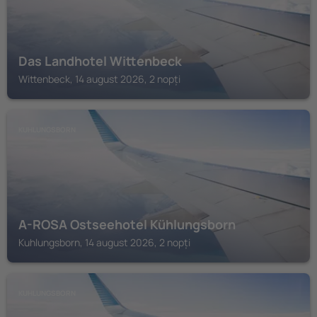
Das Landhotel Wittenbeck
Wittenbeck, 14 august 2026, 2 nopți
KUHLUNGSBORN
A-ROSA Ostseehotel Kühlungsborn
Kuhlungsborn, 14 august 2026, 2 nopți
KUHLUNGSBORN