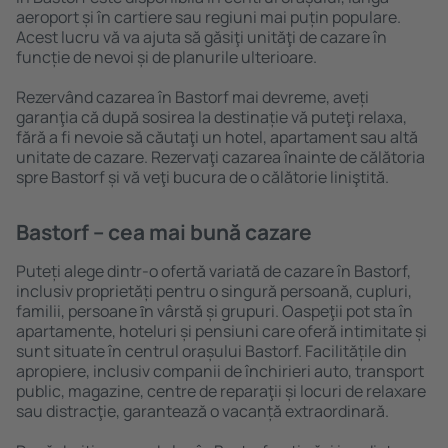
aeroport și în cartiere sau regiuni mai puțin populare.
Acest lucru vă va ajuta să găsiţi unităţi de cazare în
funcție de nevoi și de planurile ulterioare.
Rezervând cazarea în Bastorf mai devreme, aveți
garanţia că după sosirea la destinație vă puteţi relaxa,
fără a fi nevoie să căutaţi un hotel, apartament sau altă
unitate de cazare. Rezervaţi cazarea înainte de călătoria
spre Bastorf și vă veţi bucura de o călătorie liniştită.
Bastorf – cea mai bună cazare
Puteți alege dintr-o ofertă variată de cazare în Bastorf,
inclusiv proprietăți pentru o singură persoană, cupluri,
familii, persoane ȋn vârstă și grupuri. Oaspeţii pot sta în
apartamente, hoteluri și pensiuni care oferă intimitate și
sunt situate în centrul orașului Bastorf. Facilitățile din
apropiere, inclusiv companii de închirieri auto, transport
public, magazine, centre de reparaţii și locuri de relaxare
sau distracţie, garantează o vacanță extraordinară.