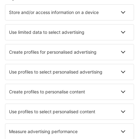
Cazare Westerhever
Cazare în Gromitz
Cazare în Westerland
Cazare în Heringsdorf
Cazare în Zingst
Cazare în Monschau
Cazare în Rantum
Cazare în Duhnen
Cazare în Willingen
Cazare în Kassel
Cele mai bune locuri de cazare - orașe
Cazare în Mabank
Cazare în Elizabeth
Cazare în Sutton-in-the-Isle
Cazare în West Woodburn
Cazare în Lofthus
Cazare în Yokosuka
Cazare în Akerby
Cazare în Shivpuri
Cazare în Hynčice pod Sušinou
Cazare în Ngatimoti