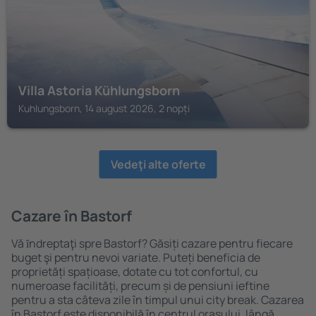
Villa Astoria Kühlungsborn
Kuhlungsborn, 14 august 2026, 2 nopți
Vedeţi alte oferte
Cazare în Bastorf
Vă ȋndreptaţi spre Bastorf? Găsiți cazare pentru fiecare
buget şi pentru nevoi variate. Puteți beneficia de
proprietăți spațioase, dotate cu tot confortul, cu
numeroase facilități, precum și de pensiuni ieftine
pentru a sta câteva zile în timpul unui city break. Cazarea
în Bastorf este disponibilă în centrul orașului, lângă