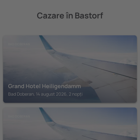
Cazare în Bastorf
BAD DOBERAN
Grand Hotel Heiligendamm
Bad Doberan, 14 august 2026, 2 nopți
BAD DOBERAN